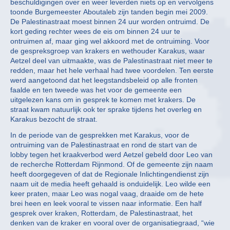
beschuldigingen over en weer leverden niets op en vervolgens
toonde Burgemeester Aboutaleb zijn tanden begin mei 2009.
De Palestinastraat moest binnen 24 uur worden ontruimd. De
kort geding rechter wees de eis om binnen 24 uur te
ontruimen af, maar ging wel akkoord met de ontruiming. Voor
de gespreksgroep van krakers en wethouder Karakus, waar
Aetzel deel van uitmaakte, was de Palestinastraat niet meer te
redden, maar het hele verhaal had twee voordelen. Ten eerste
werd aangetoond dat het leegstandsbeleid op alle fronten
faalde en ten tweede was het voor de gemeente een
uitgelezen kans om in gesprek te komen met krakers. De
straat kwam natuurlijk ook ter sprake tijdens het overleg en
Karakus bezocht de straat.
In de periode van de gesprekken met Karakus, voor de
ontruiming van de Palestinastraat en rond de start van de
lobby tegen het kraakverbod werd Aetzel gebeld door Leo van
de recherche Rotterdam Rijnmond. Of de gemeente zijn naam
heeft doorgegeven of dat de Regionale Inlichtingendienst zijn
naam uit de media heeft gehaald is onduidelijk. Leo wilde een
keer praten, maar Leo was nogal vaag, draaide om de hete
brei heen en leek vooral te vissen naar informatie. Een half
gesprek over kraken, Rotterdam, de Palestinastraat, het
denken van de kraker en vooral over de organisatiegraad, “wie