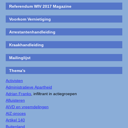
Referendum WIV 2017 Magazine
Voorkom Vernietiging
Arrestantenhandleiding
Kraakhandleiding
Mailinglijst
Thema's
Activisten
Administratieve Apartheid
Adrian Franks
, infiltrant in actiegroepen
Afluisteren
AIVD en vreemdelingen
AIZ-proces
Artikel 140
Buitenland