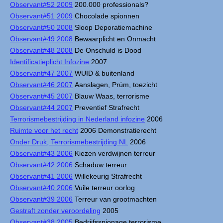
Observant#52 2009
200.000 professionals?
Observant#51 2009
Chocolade spionnen
Observant#50 2008
Sloop Deporatiemachine
Observant#49 2008
Bewaarplicht en Onmacht
Observant#48 2008
De Onschuld is Dood
Identificatieplicht Infozine
2007
Observant#47 2007
WUID & buitenland
Observant#46 2007
Aanslagen, Prüm, toezicht
Observant#45 2007
Blauw Waas, terrorisme
Observant#44 2007
Preventief Strafrecht
Terrorismebestrijding in Nederland infozine
2006
Ruimte voor het recht
2006 Demonstratierecht
Onder Druk, Terrorismebestrijding NL
2006
Observant#43 2006
Kiezen verdwijnen terreur
Observant#42 2006
Schaduw terreur
Observant#41 2006
Willekeurig Strafrecht
Observant#40 2006
Vuile terreur oorlog
Observant#39 2006
Terreur van grootmachten
Gestraft zonder veroordeling
2005
Observant#38 2005
Bedrijfsspionage terrorisme