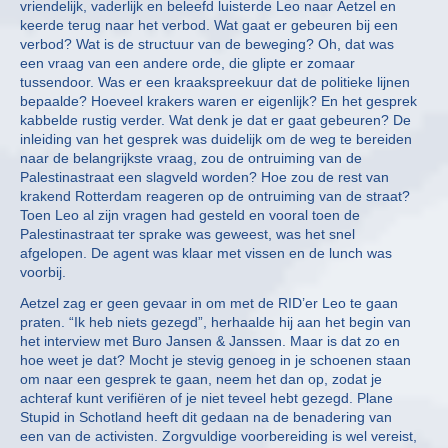
vriendelijk, vaderlijk en beleefd luisterde Leo naar Aetzel en
keerde terug naar het verbod. Wat gaat er gebeuren bij een
verbod? Wat is de structuur van de beweging? Oh, dat was
een vraag van een andere orde, die glipte er zomaar
tussendoor. Was er een kraakspreekuur dat de politieke lijnen
bepaalde? Hoeveel krakers waren er eigenlijk? En het gesprek
kabbelde rustig verder. Wat denk je dat er gaat gebeuren? De
inleiding van het gesprek was duidelijk om de weg te bereiden
naar de belangrijkste vraag, zou de ontruiming van de
Palestinastraat een slagveld worden? Hoe zou de rest van
krakend Rotterdam reageren op de ontruiming van de straat?
Toen Leo al zijn vragen had gesteld en vooral toen de
Palestinastraat ter sprake was geweest, was het snel
afgelopen. De agent was klaar met vissen en de lunch was
voorbij.
Aetzel zag er geen gevaar in om met de RID’er Leo te gaan
praten. “Ik heb niets gezegd”, herhaalde hij aan het begin van
het interview met Buro Jansen & Janssen. Maar is dat zo en
hoe weet je dat? Mocht je stevig genoeg in je schoenen staan
om naar een gesprek te gaan, neem het dan op, zodat je
achteraf kunt verifiëren of je niet teveel hebt gezegd. Plane
Stupid in Schotland heeft dit gedaan na de benadering van
een van de activisten. Zorgvuldige voorbereiding is wel vereist,