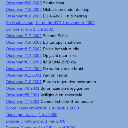
Observant#20 2003
Snuffelstaat
Observant#19 2003
Globalisten onder de loep
Observant#18 2003
EU & AIVD, list & bedrog
De Snuffelstaat, NL en de BVD 1 november 2002
Schone schijn, 1 juni 2002
Observant#17 2002
Schone Schijn
Observant#16 2002
EU Europol snuffelen
Observant#15 2002
Politie betaalt studie
Observant#14 2002
Op jacht naar links
Observant#13 2002
IMSI DNA BVD kip
Observant#12 2002
De vader van de bruid
Observant#11 2001
War on Terror
Observant#10 2001
Europa tegen demonstranten
Observant#9 2001
Burenruzie en oliegiganten
Observant#8 2001
Veiligheid en zekerheid
Observant#7 2001
Camus Echelon Greenpeace
Zoom, cameratoezicht, 1 augustus 2000
Tips tegen tralies, 1 juli 2000
Dossier Cryptografie, 1 mei 2000
Dossier Cryptografie (GB), 1 mei 2000