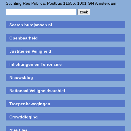
Stichting Res Publica, Postbus 11556, 1001 GN Amsterdam.
Search.burojansen.nl
Openbaarheid
Justitie en Veiligheid
Inlichtingen en Terrorisme
Nieuwsblog
Nationaal Veiligheidsarchief
Troepenbewegingen
Crowddigging
NSA files