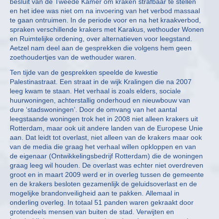
besluit van de Tweede Kamer om kraken strafbaar te stellen
en het idee was niet om na invoering van het verbod massaal
te gaan ontruimen. In de periode voor en na het kraakverbod,
spraken verschillende krakers met Karakus, wethouder Wonen
en Ruimtelijke ordening, over alternatieven voor leegstand.
Aetzel nam deel aan de gesprekken die volgens hem geen
zoethoudertjes van de wethouder waren.
Ten tijde van de gesprekken speelde de kwestie
Palestinastraat. Een straat in de wijk Kralingen die na 2007
leeg kwam te staan. Het verhaal is zoals elders, sociale
huurwoningen, achterstallig onderhoud en nieuwbouw van
dure ‘stadswoningen’. Door de omvang van het aantal
leegstaande woningen trok het in 2008 niet alleen krakers uit
Rotterdam, maar ook uit andere landen van de Europese Unie
aan. Dat leidt tot overlast, niet alleen van de krakers maar ook
van de media die graag het verhaal willen opkloppen en van
de eigenaar (Ontwikkelingsbedrijf Rotterdam) die de woningen
graag leeg wil houden. De overlast was echter niet overdreven
groot en in maart 2009 werd er in overleg tussen de gemeente
en de krakers besloten gezamenlijk de geluidsoverlast en de
mogelijke brandonveiligheid aan te pakken. Allemaal in
onderling overleg. In totaal 51 panden waren gekraakt door
grotendeels mensen van buiten de stad. Verwijten en