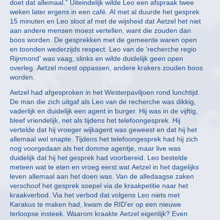
doet dat allemaal.” Uiteindelijk wilde Leo een afspraak twee
weken later ergens in een café. Al met al duurde het gesprek
15 minuten en Leo sloot af met de wijsheid dat Aetzel het niet
aan andere mensen moest vertellen, want die zouden dan
boos worden. De gesprekken met de gemeente waren open
en toonden wederzijds respect. Leo van de ‘recherche regio
Rijnmond’ was vaag, slinks en wilde duidelijk geen open
overleg. Aetzel moest oppassen, andere krakers zouden boos
worden.
Aetzel had afgesproken in het Westerpaviljoen rond lunchtijd.
De man die zich uitgaf als Leo van de recherche was dikkig,
vaderlijk en duidelijk een agent in burger. Hij was in de vijftig,
bleef vriendelijk, net als tijdens het telefoongesprek. Hij
vertelde dat hij vroeger wijkagent was geweest en dat hij het
allemaal wel snapte. Tijdens het telefoongesprek had hij zich
nog voorgedaan als het domme agentje, maar live was
duidelijk dat hij het gesprek had voorbereid. Leo bestelde
meteen wat te eten en vroeg eerst wat Aetzel in het dagelijks
leven allemaal aan het doen was. Van de alledaagse zaken
verschoof het gesprek soepel via de kraakpetitie naar het
kraakverbod. Via het verbod dat volgens Leo niets met
Karakus te maken had, kwam de RID’er op een nieuwe
terloopse insteek. Waarom kraakte Aetzel eigenlijk? Even