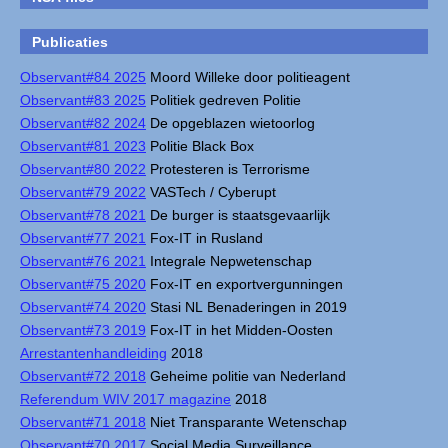
Publicaties
Observant#84 2025
Moord Willeke door politieagent
Observant#83 2025
Politiek gedreven Politie
Observant#82 2024
De opgeblazen wietoorlog
Observant#81 2023
Politie Black Box
Observant#80 2022
Protesteren is Terrorisme
Observant#79 2022
VASTech / Cyberupt
Observant#78 2021
De burger is staatsgevaarlijk
Observant#77 2021
Fox-IT in Rusland
Observant#76 2021
Integrale Nepwetenschap
Observant#75 2020
Fox-IT en exportvergunningen
Observant#74 2020
Stasi NL Benaderingen in 2019
Observant#73 2019
Fox-IT in het Midden-Oosten
Arrestantenhandleiding
2018
Observant#72 2018
Geheime politie van Nederland
Referendum WIV 2017 magazine
2018
Observant#71 2018
Niet Transparante Wetenschap
Observant#70 2017
Social Media Surveillance