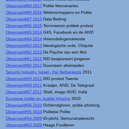
Observant#69 2017
Politie Mercenaries
Observant#68 2016
Wetenschappers en Politie
Observant#67 2015
Data Bedrog
Observant#66 2015
Terroriseren politiek protest
Observant#65 2014
G4S, Facebook en de AIVD
Observant#64 2014
Vreemdelingendetentie
Observant#63 2013
Ideologische orde, Chiquita
Observant#62 2012
De Psyche van een Mol
Observant#61 2012
RID bespioneert jongeren
Observant#60 2012
Duurzaam afwimpelen
Security Industry: Israel - the Netherlands
2011
Observant#59 2011
RID protest Twente
Observant#58 2011
Kraaijer, AIVD, De Telegraaf
Observant#57 2011
Shell, imago AIVD, India
Europese politie en Justitie Infozine
2010
Observant#56 2010
Ochtendgloren, politie phishing
Observant#55 2010
Politieke Politie
Observant#54 2009
ID-plicht, Demonstratierecht
Observant#53 2009
Haags Fouilleren