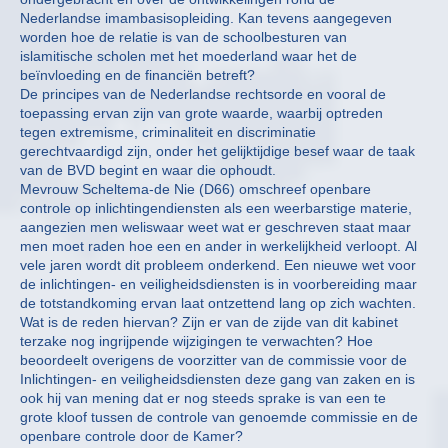
Nederlandse imambasisopleiding. Kan tevens aangegeven
worden hoe de relatie is van de schoolbesturen van
islamitische scholen met het moederland waar het de
beïnvloeding en de financiën betreft?
De principes van de Nederlandse rechtsorde en vooral de
toepassing ervan zijn van grote waarde, waarbij optreden
tegen extremisme, criminaliteit en discriminatie
gerechtvaardigd zijn, onder het gelijktijdige besef waar de taak
van de BVD begint en waar die ophoudt.
Mevrouw Scheltema-de Nie (D66) omschreef openbare
controle op inlichtingendiensten als een weerbarstige materie,
aangezien men weliswaar weet wat er geschreven staat maar
men moet raden hoe een en ander in werkelijkheid verloopt. Al
vele jaren wordt dit probleem onderkend. Een nieuwe wet voor
de inlichtingen- en veiligheidsdiensten is in voorbereiding maar
de totstandkoming ervan laat ontzettend lang op zich wachten.
Wat is de reden hiervan? Zijn er van de zijde van dit kabinet
terzake nog ingrijpende wijzigingen te verwachten? Hoe
beoordeelt overigens de voorzitter van de commissie voor de
Inlichtingen- en veiligheidsdiensten deze gang van zaken en is
ook hij van mening dat er nog steeds sprake is van een te
grote kloof tussen de controle van genoemde commissie en de
openbare controle door de Kamer?