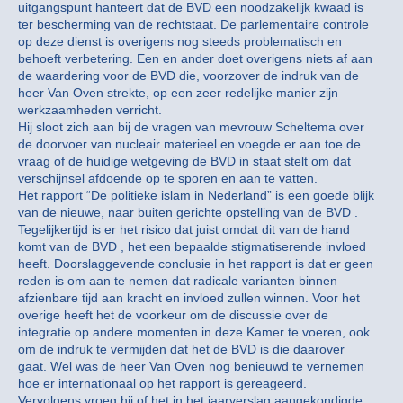
uitgangspunt hanteert dat de BVD een noodzakelijk kwaad is
ter bescherming van de rechtstaat. De parlementaire controle
op deze dienst is overigens nog steeds problematisch en
behoeft verbetering. Een en ander doet overigens niets af aan
de waardering voor de BVD die, voorzover de indruk van de
heer Van Oven strekte, op een zeer redelijke manier zijn
werkzaamheden verricht.
Hij sloot zich aan bij de vragen van mevrouw Scheltema over
de doorvoer van nucleair materieel en voegde er aan toe de
vraag of de huidige wetgeving de BVD in staat stelt om dat
verschijnsel afdoende op te sporen en aan te vatten.
Het rapport “De politieke islam in Nederland” is een goede blijk
van de nieuwe, naar buiten gerichte opstelling van de BVD .
Tegelijkertijd is er het risico dat juist omdat dit van de hand
komt van de BVD , het een bepaalde stigmatiserende invloed
heeft. Doorslaggevende conclusie in het rapport is dat er geen
reden is om aan te nemen dat radicale varianten binnen
afzienbare tijd aan kracht en invloed zullen winnen. Voor het
overige heeft het de voorkeur om de discussie over de
integratie op andere momenten in deze Kamer te voeren, ook
om de indruk te vermijden dat het de BVD is die daarover
gaat. Wel was de heer Van Oven nog benieuwd te vernemen
hoe er internationaal op het rapport is gereageerd.
Vervolgens vroeg hij of het in het jaarverslag aangekondigde