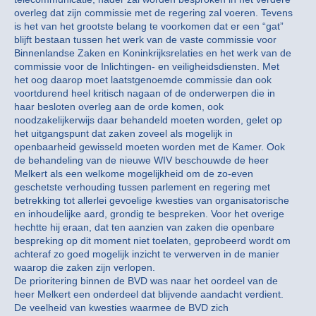
overleg dat zijn commissie met de regering zal voeren. Tevens
is het van het grootste belang te voorkomen dat er een “gat”
blijft bestaan tussen het werk van de vaste commissie voor
Binnenlandse Zaken en Koninkrijksrelaties en het werk van de
commissie voor de Inlichtingen- en veiligheidsdiensten. Met
het oog daarop moet laatstgenoemde commissie dan ook
voortdurend heel kritisch nagaan of de onderwerpen die in
haar besloten overleg aan de orde komen, ook
noodzakelijkerwijs daar behandeld moeten worden, gelet op
het uitgangspunt dat zaken zoveel als mogelijk in
openbaarheid gewisseld moeten worden met de Kamer. Ook
de behandeling van de nieuwe WIV beschouwde de heer
Melkert als een welkome mogelijkheid om de zo-even
geschetste verhouding tussen parlement en regering met
betrekking tot allerlei gevoelige kwesties van organisatorische
en inhoudelijke aard, grondig te bespreken. Voor het overige
hechtte hij eraan, dat ten aanzien van zaken die openbare
bespreking op dit moment niet toelaten, geprobeerd wordt om
achteraf zo goed mogelijk inzicht te verwerven in de manier
waarop die zaken zijn verlopen.
De prioritering binnen de BVD was naar het oordeel van de
heer Melkert een onderdeel dat blijvende aandacht verdient.
De veelheid van kwesties waarmee de BVD zich