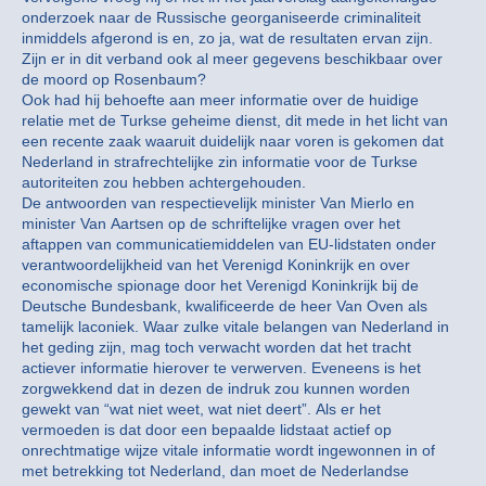
onderzoek naar de Russische georganiseerde criminaliteit
inmiddels afgerond is en, zo ja, wat de resultaten ervan zijn.
Zijn er in dit verband ook al meer gegevens beschikbaar over
de moord op Rosenbaum?
Ook had hij behoefte aan meer informatie over de huidige
relatie met de Turkse geheime dienst, dit mede in het licht van
een recente zaak waaruit duidelijk naar voren is gekomen dat
Nederland in strafrechtelijke zin informatie voor de Turkse
autoriteiten zou hebben achtergehouden.
De antwoorden van respectievelijk minister Van Mierlo en
minister Van Aartsen op de schriftelijke vragen over het
aftappen van communicatiemiddelen van EU-lidstaten onder
verantwoordelijkheid van het Verenigd Koninkrijk en over
economische spionage door het Verenigd Koninkrijk bij de
Deutsche Bundesbank, kwalificeerde de heer Van Oven als
tamelijk laconiek. Waar zulke vitale belangen van Nederland in
het geding zijn, mag toch verwacht worden dat het tracht
actiever informatie hierover te verwerven. Eveneens is het
zorgwekkend dat in dezen de indruk zou kunnen worden
gewekt van “wat niet weet, wat niet deert”. Als er het
vermoeden is dat door een bepaalde lidstaat actief op
onrechtmatige wijze vitale informatie wordt ingewonnen in of
met betrekking tot Nederland, dan moet de Nederlandse