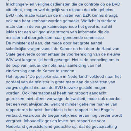
Inlichtingen- en veiligheidsdiensten die de controle op de BVD
uitoefent, mag er wel degelijk van uitgaan dat alle geheime
BVD -informatie waarvan de minister van BZK kennis draagt,
ook aan haar kenbaar worden gemaakt. Wellicht in sterkere
mate dan in de vorige kabinetsperiode het geval is, zal dit
leiden tot een vrij gedurige stroom van informatie die de
minister zal doorgeleiden naar genoemde commissie.
De minister gaf aan, dat mede door het grote aantal
schriftelijke vragen vanuit de Kamer en het door de Raad van
State geleverde commentaar de voorbereiding van de nieuwe
WIV wat langere tijd heeft gevergd. Het is de bedoeling om in
de loop van januari de nota naar aanleiding van het
eindverslag aan de Kamer te zenden.
Het rapport “De politieke islam in Nederland” voldeed naar het
oordeel van de minister in grote mate aan de vereisten van
zorgvuldigheid die aan de BVD terzake gesteld mogen
worden. Ook internationaal heeft het rapport aandacht
getrokken, niet alleen vanwege de kwaliteit, maar ook doordat
het een wat afwijkende, wellicht minder geheime manier van
rapporteren behelst. Inmiddels is het rapport in het Engels
vertaald, waardoor de toegankelijkheid ervan nog verder wordt
vergroot. Inhoudelijk gezien levert het rapport de voor
Nederland geruststellend gedachte op, dat de gevaarzetting