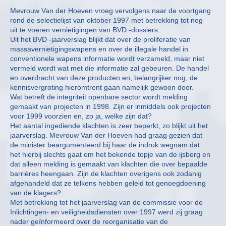
Mevrouw Van der Hoeven vroeg vervolgens naar de voortgang
rond de selectielijst van oktober 1997 met betrekking tot nog
uit te voeren vernietigingen van BVD -dossiers.
Uit het BVD -jaarverslag blijkt dat over de proliferatie van
massavernietigingswapens en over de illegale handel in
conventionele wapens informatie wordt verzameld, maar niet
vermeld wordt wat met die informatie zal gebeuren. De handel
en overdracht van deze producten en, belangrijker nog, de
kennisvergroting hieromtrent gaan namelijk gewoon door.
Wat betreft de integriteit openbare sector wordt melding
gemaakt van projecten in 1998. Zijn er inmiddels ook projecten
voor 1999 voorzien en, zo ja, welke zijn dat?
Het aantal ingediende klachten is zeer beperkt, zo blijkt uit het
jaarverslag. Mevrouw Van der Hoeven had graag gezien dat
de minister beargumenteerd bij haar de indruk wegnam dat
het hierbij slechts gaat om het bekende topje van de ijsberg en
dat alleen melding is gemaakt van klachten die over bepaalde
barrières heengaan. Zijn de klachten overigens ook zodanig
afgehandeld dat ze telkens hebben geleid tot genoegdoening
van de klagers?
Met betrekking tot het jaarverslag van de commissie voor de
Inlichtingen- en veiligheidsdiensten over 1997 werd zij graag
nader geïnformeerd over de reorganisatie van de