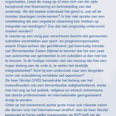
organisaties, roept de vraag op of men zich van die zijde
bezighoudt met financiering en beïnvloeding van dat
onderwijs. Als dat laatste inderdaad het geval is, wat wil de
minister daartegen ondernemen? Is hier niet sprake van een
ontwikkeling die een negatieve uitwerking kan hebben op
integratie van leerlingen? Zou dat niet zorgvuldig onderzocht
moeten worden?
In reactie op een vorig jaar verschenen bericht dat gemeenten
subsidies verstrekken aan sport- en jongerenorganisaties
waarin Grijze wolven zijn geïnfiltreerd, gaf toenmalig minister
van Binnenlandse Zaken Dijkstal te kennen dat het een zaak
van autonomie van gemeenten is om subsidies al dan niet toe
te kennen. Is de huidige minister niet van mening dat hier een
hoger belang aan de orde is, te weten het landelijk
integratiebeleid? Acht hij een onderzoek naar een dergelijke
vorm van subsidiëring inmiddels wel opportuun?
De heer Nicolaï (VVD) benadrukte het belang van het
instandhouden van een binnenlandse veiligheidsdienst, mede
met het oog op het politiek, religieus en etnisch extremisme,
dat steeds professioneler en internationaler georganiseerd
dreigt te worden.
Gelet op het toenemend aantal grote maar ook riskante zaken
die dienen voor het Internationaal strafhof, was de heer Nicolaï
benieuwd te horen welke maatregelen de BVD treft om de