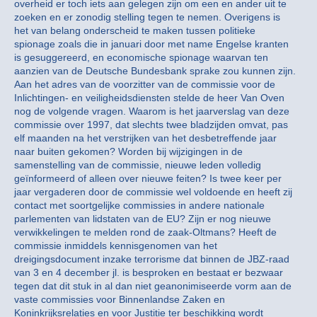
overheid er toch iets aan gelegen zijn om een en ander uit te
zoeken en er zonodig stelling tegen te nemen. Overigens is
het van belang onderscheid te maken tussen politieke
spionage zoals die in januari door met name Engelse kranten
is gesuggereerd, en economische spionage waarvan ten
aanzien van de Deutsche Bundesbank sprake zou kunnen zijn.
Aan het adres van de voorzitter van de commissie voor de
Inlichtingen- en veiligheidsdiensten stelde de heer Van Oven
nog de volgende vragen. Waarom is het jaarverslag van deze
commissie over 1997, dat slechts twee bladzijden omvat, pas
elf maanden na het verstrijken van het desbetreffende jaar
naar buiten gekomen? Worden bij wijzigingen in de
samenstelling van de commissie, nieuwe leden volledig
geïnformeerd of alleen over nieuwe feiten? Is twee keer per
jaar vergaderen door de commissie wel voldoende en heeft zij
contact met soortgelijke commissies in andere nationale
parlementen van lidstaten van de EU? Zijn er nog nieuwe
verwikkelingen te melden rond de zaak-Oltmans? Heeft de
commissie inmiddels kennisgenomen van het
dreigingsdocument inzake terrorisme dat binnen de JBZ-raad
van 3 en 4 december jl. is besproken en bestaat er bezwaar
tegen dat dit stuk in al dan niet geanonimiseerde vorm aan de
vaste commissies voor Binnenlandse Zaken en
Koninkrijksrelaties en voor Justitie ter beschikking wordt