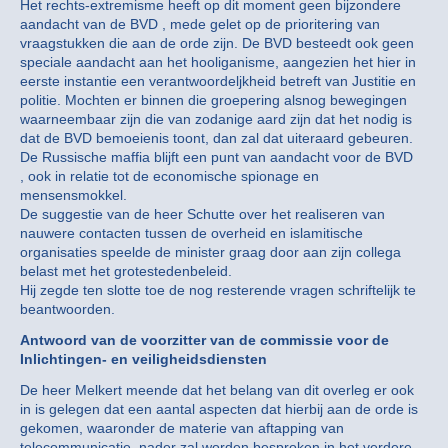
Het rechts-extremisme heeft op dit moment geen bijzondere
aandacht van de BVD , mede gelet op de prioritering van
vraagstukken die aan de orde zijn. De BVD besteedt ook geen
speciale aandacht aan het hooliganisme, aangezien het hier in
eerste instantie een verantwoordeljkheid betreft van Justitie en
politie. Mochten er binnen die groepering alsnog bewegingen
waarneembaar zijn die van zodanige aard zijn dat het nodig is
dat de BVD bemoeienis toont, dan zal dat uiteraard gebeuren.
De Russische maffia blijft een punt van aandacht voor de BVD
, ook in relatie tot de economische spionage en
mensensmokkel.
De suggestie van de heer Schutte over het realiseren van
nauwere contacten tussen de overheid en islamitische
organisaties speelde de minister graag door aan zijn collega
belast met het grotestedenbeleid.
Hij zegde ten slotte toe de nog resterende vragen schriftelijk te
beantwoorden.
Antwoord van de voorzitter van de commissie voor de
Inlichtingen- en veiligheidsdiensten
De heer Melkert meende dat het belang van dit overleg er ook
in is gelegen dat een aantal aspecten dat hierbij aan de orde is
gekomen, waaronder de materie van aftapping van
telecommunicatie, nader zal worden besproken in het verdere