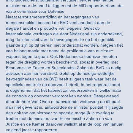
minister voor de hand te liggen dat de MID rapporteert aan de
vaste commissie voor Defensie.
Naast terrorismebestrijding en het tegengaan van
mensensmokkel besteed de BVD veel aandacht aan de
illegale handel en productie van wapens. Gelet op
internationale verdragen die door Nederland zijn ondertekend,
mag de intensiteit van de bewegingen die op het ogenblik
gaande zijn op dit terrein niet onderschat worden, hetgeen het
van belang maakt met name de proliferatie van nucleaire
wapens tegen te gaan. Ook Nederlandse bedrijven moeten
tegen die dreiging worden beschermd, zodat in overleg met
Economische Zaken en Buitenlandse Zaken de BVD zo nodig
adviezen aan hen verstrekt. Gelet op de huidige wettelijke
bevoegdheden van de BVD heeft zij geen taak waar het de
specifieke controle op doorvoer betreft. In het regeerakkoord
is opgenomen dat het kabinet zal onderzoeken in welke mate
de controle op doorvoer vergroot kan worden. Desgevraagd
door de heer Van Oven of aanvullende wetgeving op dit punt
dan niet gewenst is, antwoordde de minister positief. Hij zegde
dan ook toe om hierover zo spoedig mogelijk in overleg te
treden met de ministers van Economische Zaken en van
Justitie en de Kamer daarover wellicht al in de loop van januari
volgend jaar te rapporteren.