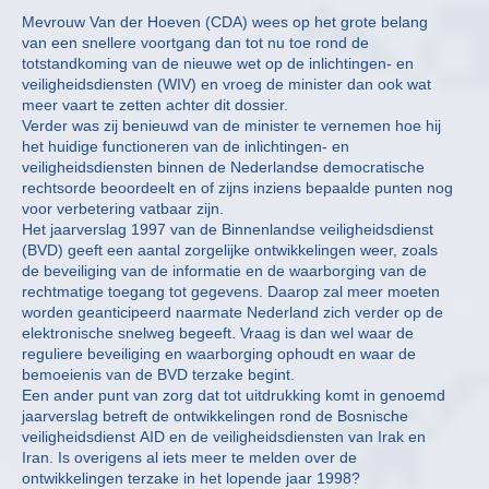
Mevrouw Van der Hoeven (CDA) wees op het grote belang
van een snellere voortgang dan tot nu toe rond de
totstandkoming van de nieuwe wet op de inlichtingen- en
veiligheidsdiensten (WIV) en vroeg de minister dan ook wat
meer vaart te zetten achter dit dossier.
Verder was zij benieuwd van de minister te vernemen hoe hij
het huidige functioneren van de inlichtingen- en
veiligheidsdiensten binnen de Nederlandse democratische
rechtsorde beoordeelt en of zijns inziens bepaalde punten nog
voor verbetering vatbaar zijn.
Het jaarverslag 1997 van de Binnenlandse veiligheidsdienst
(BVD) geeft een aantal zorgelijke ontwikkelingen weer, zoals
de beveiliging van de informatie en de waarborging van de
rechtmatige toegang tot gegevens. Daarop zal meer moeten
worden geanticipeerd naarmate Nederland zich verder op de
elektronische snelweg begeeft. Vraag is dan wel waar de
reguliere beveiliging en waarborging ophoudt en waar de
bemoeienis van de BVD terzake begint.
Een ander punt van zorg dat tot uitdrukking komt in genoemd
jaarverslag betreft de ontwikkelingen rond de Bosnische
veiligheidsdienst AID en de veiligheidsdiensten van Irak en
Iran. Is overigens al iets meer te melden over de
ontwikkelingen terzake in het lopende jaar 1998?