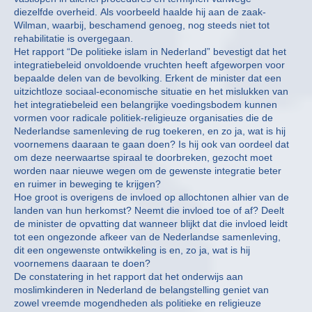
diezelfde overheid. Als voorbeeld haalde hij aan de zaak-
Wilman, waarbij, beschamend genoeg, nog steeds niet tot
rehabilitatie is overgegaan.
Het rapport “De politieke islam in Nederland” bevestigt dat het
integratiebeleid onvoldoende vruchten heeft afgeworpen voor
bepaalde delen van de bevolking. Erkent de minister dat een
uitzichtloze sociaal-economische situatie en het mislukken van
het integratiebeleid een belangrijke voedingsbodem kunnen
vormen voor radicale politiek-religieuze organisaties die de
Nederlandse samenleving de rug toekeren, en zo ja, wat is hij
voornemens daaraan te gaan doen? Is hij ook van oordeel dat
om deze neerwaartse spiraal te doorbreken, gezocht moet
worden naar nieuwe wegen om de gewenste integratie beter
en ruimer in beweging te krijgen?
Hoe groot is overigens de invloed op allochtonen alhier van de
landen van hun herkomst? Neemt die invloed toe of af? Deelt
de minister de opvatting dat wanneer blijkt dat die invloed leidt
tot een ongezonde afkeer van de Nederlandse samenleving,
dit een ongewenste ontwikkeling is en, zo ja, wat is hij
voornemens daaraan te doen?
De constatering in het rapport dat het onderwijs aan
moslimkinderen in Nederland de belangstelling geniet van
zowel vreemde mogendheden als politieke en religieuze