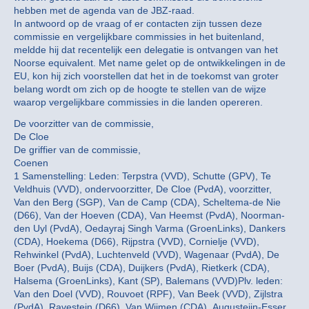
hebben met de agenda van de JBZ-raad.
In antwoord op de vraag of er contacten zijn tussen deze
commissie en vergelijkbare commissies in het buitenland,
meldde hij dat recentelijk een delegatie is ontvangen van het
Noorse equivalent. Met name gelet op de ontwikkelingen in de
EU, kon hij zich voorstellen dat het in de toekomst van groter
belang wordt om zich op de hoogte te stellen van de wijze
waarop vergelijkbare commissies in die landen opereren.
De voorzitter van de commissie,
De Cloe
De griffier van de commissie,
Coenen
1 Samenstelling: Leden: Terpstra (VVD), Schutte (GPV), Te
Veldhuis (VVD), ondervoorzitter, De Cloe (PvdA), voorzitter,
Van den Berg (SGP), Van de Camp (CDA), Scheltema-de Nie
(D66), Van der Hoeven (CDA), Van Heemst (PvdA), Noorman-
den Uyl (PvdA), Oedayraj Singh Varma (GroenLinks), Dankers
(CDA), Hoekema (D66), Rijpstra (VVD), Cornielje (VVD),
Rehwinkel (PvdA), Luchtenveld (VVD), Wagenaar (PvdA), De
Boer (PvdA), Buijs (CDA), Duijkers (PvdA), Rietkerk (CDA),
Halsema (GroenLinks), Kant (SP), Balemans (VVD)Plv. leden:
Van den Doel (VVD), Rouvoet (RPF), Van Beek (VVD), Zijlstra
(PvdA), Ravestein (D66), Van Wijmen (CDA), Augusteijn-Esser