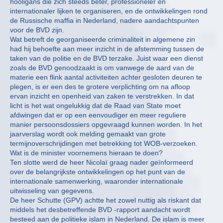
hooligans die zich steeds beter, professioneler en
internationaler lijken te organiseren, en de ontwikkelingen rond
de Russische maffia in Nederland, nadere aandachtspunten
voor de BVD zijn.
Wat betreft de georganiseerde criminaliteit in algemene zin
had hij behoefte aan meer inzicht in de afstemming tussen de
taken van de politie en de BVD terzake. Juist waar een dienst
zoals de BVD genoodzaakt is om vanwege de aard van de
materie een flink aantal activiteiten achter gesloten deuren te
plegen, is er een des te grotere verplichting om na afloop
ervan inzicht en openheid van zaken te verstrekken. In dat
licht is het wat ongelukkig dat de Raad van State moet
afdwingen dat er op een eenvoudiger en meer reguliere
manier persoonsdossiers opgevraagd kunnen worden. In het
jaarverslag wordt ook melding gemaakt van grote
termijnoverschrijdingen met betrekking tot WOB-verzoeken.
Wat is de minister voornemens hieraan te doen?
Ten slotte werd de heer Nicolaï graag nader geïnformeerd
over de belangrijkste ontwikkelingen op het punt van de
internationale samenwerking, waaronder internationale
uitwisseling van gegevens.
De heer Schutte (GPV) achtte het zowel nuttig als riskant dat
middels het desbetreffende BVD -rapport aandacht wordt
besteed aan de politieke islam in Nederland. De islam is meer