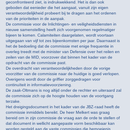
geconfronteerd ziet, is indrukwekkend. Het is dan ook
geboden dat eenieder die het aangaat, vanuit zijn eigen
verantwoordelijkheid probeert bij te dragen aan het ordenen
van de prioriteiten in de aanpak.
De commissie voor de Inlichtingen- en veiligheidsdiensten in
nieuwe samenstelling heeft zich voorgenomen regelmatiger
bijeen te komen. Calamiteiten daargelaten, wordt voortaan
uitgegaan van vijf tot zes bijeenkomsten per jaar. Daarnaast is
het de bedoeling dat de commissie met enige frequentie in
overleg treedt met de minister van Defensie over het reilen en
zeilen van de MID, voorzover dat binnen het kader van de
opdracht van de commissie past.
De overdracht van verantwoordelijkheden door de vorige
voorzitter van de commissie naar de huidige is goed verlopen.
Overigens wordt door de griffier zorggedragen voor
continuïteit in informatievoorziening.
De zaak-Oltmans is nog altijd onder de rechter en uiteraard zal
de commissie zich op de hoogte houden van de voortgang
terzake.
Het dreigingsdocument in het kader van de JBZ-raad heeft de
commissie inmiddels bereikt. De heer Melkert was graag
bereid om in zijn commissie de vraag aan de orde te stellen of
dat document in wellicht aangepaste vorm beschikbaar kan
worden gesteld aan de vaste commissies die bemoeienis