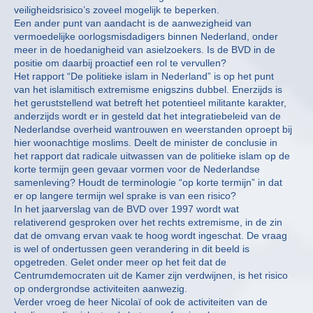
veiligheidsrisico’s zoveel mogelijk te beperken.
Een ander punt van aandacht is de aanwezigheid van
vermoedelijke oorlogsmisdadigers binnen Nederland, onder
meer in de hoedanigheid van asielzoekers. Is de BVD in de
positie om daarbij proactief een rol te vervullen?
Het rapport “De politieke islam in Nederland” is op het punt
van het islamitisch extremisme enigszins dubbel. Enerzijds is
het geruststellend wat betreft het potentieel militante karakter,
anderzijds wordt er in gesteld dat het integratiebeleid van de
Nederlandse overheid wantrouwen en weerstanden oproept bij
hier woonachtige moslims. Deelt de minister de conclusie in
het rapport dat radicale uitwassen van de politieke islam op de
korte termijn geen gevaar vormen voor de Nederlandse
samenleving? Houdt de terminologie “op korte termijn” in dat
er op langere termijn wel sprake is van een risico?
In het jaarverslag van de BVD over 1997 wordt wat
relativerend gesproken over het rechts extremisme, in de zin
dat de omvang ervan vaak te hoog wordt ingeschat. De vraag
is wel of ondertussen geen verandering in dit beeld is
opgetreden. Gelet onder meer op het feit dat de
Centrumdemocraten uit de Kamer zijn verdwijnen, is het risico
op ondergrondse activiteiten aanwezig.
Verder vroeg de heer Nicolaï of ook de activiteiten van de