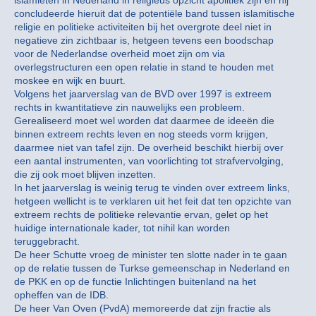
concludeerde hieruit dat de potentiële band tussen islamitische
religie en politieke activiteiten bij het overgrote deel niet in
negatieve zin zichtbaar is, hetgeen tevens een boodschap
voor de Nederlandse overheid moet zijn om via
overlegstructuren een open relatie in stand te houden met
moskee en wijk en buurt.
Volgens het jaarverslag van de BVD over 1997 is extreem
rechts in kwantitatieve zin nauwelijks een probleem.
Gerealiseerd moet wel worden dat daarmee de ideeën die
binnen extreem rechts leven en nog steeds vorm krijgen,
daarmee niet van tafel zijn. De overheid beschikt hierbij over
een aantal instrumenten, van voorlichting tot strafvervolging,
die zij ook moet blijven inzetten.
In het jaarverslag is weinig terug te vinden over extreem links,
hetgeen wellicht is te verklaren uit het feit dat ten opzichte van
extreem rechts de politieke relevantie ervan, gelet op het
huidige internationale kader, tot nihil kan worden
teruggebracht.
De heer Schutte vroeg de minister ten slotte nader in te gaan
op de relatie tussen de Turkse gemeenschap in Nederland en
de PKK en op de functie Inlichtingen buitenland na het
opheffen van de IDB.
De heer Van Oven (PvdA) memoreerde dat zijn fractie als