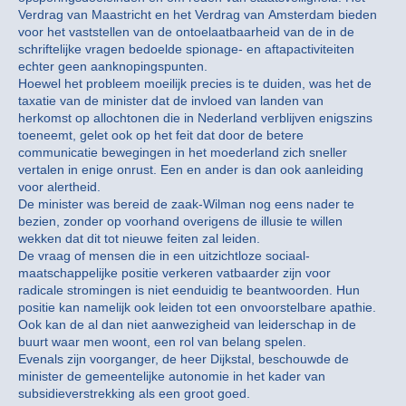
Verdrag van Maastricht en het Verdrag van Amsterdam bieden
voor het vaststellen van de ontoelaatbaarheid van de in de
schriftelijke vragen bedoelde spionage- en aftapactiviteiten
echter geen aanknopingspunten.
Hoewel het probleem moeilijk precies is te duiden, was het de
taxatie van de minister dat de invloed van landen van
herkomst op allochtonen die in Nederland verblijven enigszins
toeneemt, gelet ook op het feit dat door de betere
communicatie bewegingen in het moederland zich sneller
vertalen in enige onrust. Een en ander is dan ook aanleiding
voor alertheid.
De minister was bereid de zaak-Wilman nog eens nader te
bezien, zonder op voorhand overigens de illusie te willen
wekken dat dit tot nieuwe feiten zal leiden.
De vraag of mensen die in een uitzichtloze sociaal-
maatschappelijke positie verkeren vatbaarder zijn voor
radicale stromingen is niet eenduidig te beantwoorden. Hun
positie kan namelijk ook leiden tot een onvoorstelbare apathie.
Ook kan de al dan niet aanwezigheid van leiderschap in de
buurt waar men woont, een rol van belang spelen.
Evenals zijn voorganger, de heer Dijkstal, beschouwde de
minister de gemeentelijke autonomie in het kader van
subsidieverstrekking als een groot goed.