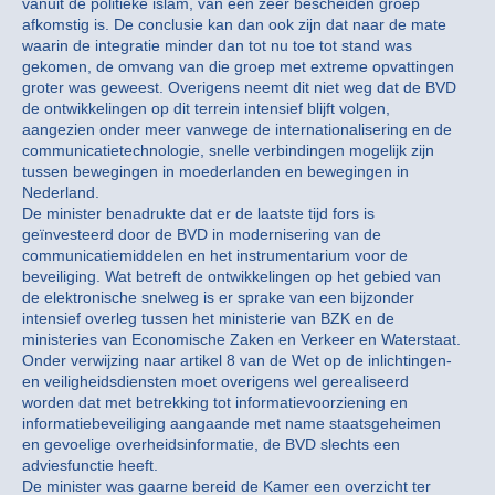
vanuit de politieke islam, van een zeer bescheiden groep
afkomstig is. De conclusie kan dan ook zijn dat naar de mate
waarin de integratie minder dan tot nu toe tot stand was
gekomen, de omvang van die groep met extreme opvattingen
groter was geweest. Overigens neemt dit niet weg dat de BVD
de ontwikkelingen op dit terrein intensief blijft volgen,
aangezien onder meer vanwege de internationalisering en de
communicatietechnologie, snelle verbindingen mogelijk zijn
tussen bewegingen in moederlanden en bewegingen in
Nederland.
De minister benadrukte dat er de laatste tijd fors is
geïnvesteerd door de BVD in modernisering van de
communicatiemiddelen en het instrumentarium voor de
beveiliging. Wat betreft de ontwikkelingen op het gebied van
de elektronische snelweg is er sprake van een bijzonder
intensief overleg tussen het ministerie van BZK en de
ministeries van Economische Zaken en Verkeer en Waterstaat.
Onder verwijzing naar artikel 8 van de Wet op de inlichtingen-
en veiligheidsdiensten moet overigens wel gerealiseerd
worden dat met betrekking tot informatievoorziening en
informatiebeveiliging aangaande met name staatsgeheimen
en gevoelige overheidsinformatie, de BVD slechts een
adviesfunctie heeft.
De minister was gaarne bereid de Kamer een overzicht ter