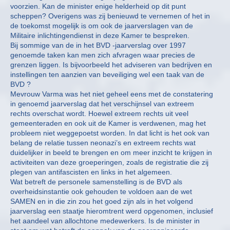
voorzien. Kan de minister enige helderheid op dit punt
scheppen? Overigens was zij benieuwd te vernemen of het in
de toekomst mogelijk is om ook de jaarverslagen van de
Militaire inlichtingendienst in deze Kamer te bespreken.
Bij sommige van de in het BVD -jaarverslag over 1997
genoemde taken kan men zich afvragen waar precies de
grenzen liggen. Is bijvoorbeeld het adviseren van bedrijven en
instellingen ten aanzien van beveiliging wel een taak van de
BVD ?
Mevrouw Varma was het niet geheel eens met de constatering
in genoemd jaarverslag dat het verschijnsel van extreem
rechts overschat wordt. Hoewel extreem rechts uit veel
gemeenteraden en ook uit de Kamer is verdwenen, mag het
probleem niet weggepoetst worden. In dat licht is het ook van
belang de relatie tussen neonazi’s en extreem rechts wat
duidelijker in beeld te brengen en om meer inzicht te krijgen in
activiteiten van deze groeperingen, zoals de registratie die zij
plegen van antifascisten en links in het algemeen.
Wat betreft de personele samenstelling is de BVD als
overheidsinstantie ook gehouden te voldoen aan de wet
SAMEN en in die zin zou het goed zijn als in het volgend
jaarverslag een staatje hieromtrent werd opgenomen, inclusief
het aandeel van allochtone medewerkers. Is de minister in