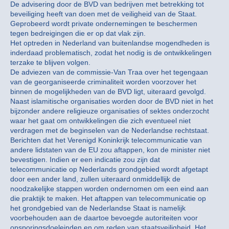
De advisering door de BVD van bedrijven met betrekking tot
beveiliging heeft van doen met de veiligheid van de Staat.
Geprobeerd wordt private ondernemingen te beschermen
tegen bedreigingen die er op dat vlak zijn.
Het optreden in Nederland van buitenlandse mogendheden is
inderdaad problematisch, zodat het nodig is de ontwikkelingen
terzake te blijven volgen.
De adviezen van de commissie-Van Traa over het tegengaan
van de georganiseerde criminaliteit worden voorzover het
binnen de mogelijkheden van de BVD ligt, uiteraard gevolgd.
Naast islamitische organisaties worden door de BVD niet in het
bijzonder andere religieuze organisaties of sektes onderzocht
waar het gaat om ontwikkelingen die zich eventueel niet
verdragen met de beginselen van de Nederlandse rechtstaat.
Berichten dat het Verenigd Koninkrijk telecommunicatie van
andere lidstaten van de EU zou aftappen, kon de minister niet
bevestigen. Indien er een indicatie zou zijn dat
telecommunicatie op Nederlands grondgebied wordt afgetapt
door een ander land, zullen uiteraard onmiddellijk de
noodzakelijke stappen worden ondernomen om een eind aan
die praktijk te maken. Het aftappen van telecommunicatie op
het grondgebied van de Nederlandse Staat is namelijk
voorbehouden aan de daartoe bevoegde autoriteiten voor
opsporingsdoeleinden en om reden van staatsveiligheid. Het