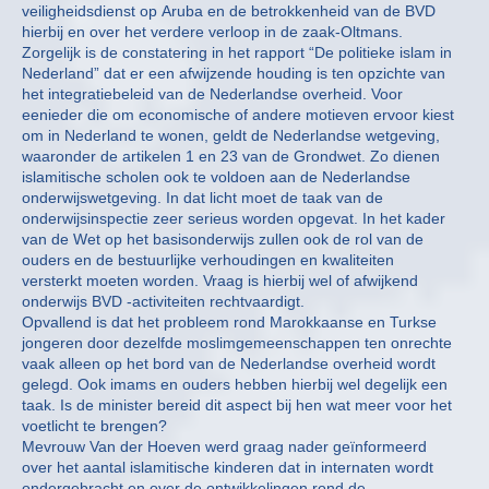
veiligheidsdienst op Aruba en de betrokkenheid van de BVD
hierbij en over het verdere verloop in de zaak-Oltmans.
Zorgelijk is de constatering in het rapport “De politieke islam in
Nederland” dat er een afwijzende houding is ten opzichte van
het integratiebeleid van de Nederlandse overheid. Voor
eenieder die om economische of andere motieven ervoor kiest
om in Nederland te wonen, geldt de Nederlandse wetgeving,
waaronder de artikelen 1 en 23 van de Grondwet. Zo dienen
islamitische scholen ook te voldoen aan de Nederlandse
onderwijswetgeving. In dat licht moet de taak van de
onderwijsinspectie zeer serieus worden opgevat. In het kader
van de Wet op het basisonderwijs zullen ook de rol van de
ouders en de bestuurlijke verhoudingen en kwaliteiten
versterkt moeten worden. Vraag is hierbij wel of afwijkend
onderwijs BVD -activiteiten rechtvaardigt.
Opvallend is dat het probleem rond Marokkaanse en Turkse
jongeren door dezelfde moslimgemeenschappen ten onrechte
vaak alleen op het bord van de Nederlandse overheid wordt
gelegd. Ook imams en ouders hebben hierbij wel degelijk een
taak. Is de minister bereid dit aspect bij hen wat meer voor het
voetlicht te brengen?
Mevrouw Van der Hoeven werd graag nader geïnformeerd
over het aantal islamitische kinderen dat in internaten wordt
ondergebracht en over de ontwikkelingen rond de