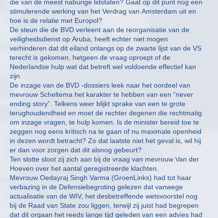
die van de meest naburige lidstaten? Gaat op dit punt nog een
stimulerende werking van het Verdrag van Amsterdam uit en
hoe is de relatie met Europol?
De steun die de BVD verleent aan de reorganisatie van de
veiligheidsdienst op Aruba, heeft echter niet mogen
verhinderen dat dit eiland onlangs op de zwarte lijst van de VS
terecht is gekomen, hetgeen de vraag oproept of de
Nederlandse hulp wat dat betreft wel voldoende effectief kan
zijn.
De inzage van de BVD -dossiers leek naar het oordeel van
mevrouw Scheltema het karakter te hebben van een “never
ending story”. Telkens weer blijkt sprake van een te grote
terughoudendheid en moet de rechter degenen die rechtmatig
om inzage vragen, te hulp komen. Is de minister bereid toe te
zeggen nog eens kritisch na te gaan of nu maximale openheid
in dezen wordt betracht? Zo dat laatste niet het geval is, wil hij
er dan voor zorgen dat dit alsnog gebeurt?
Ten slotte sloot zij zich aan bij de vraag van mevrouw Van der
Hoeven over het aantal geregistreerde klachten.
Mevrouw Oedayraj Singh Varma (GroenLinks) had tot haar
verbazing in de Defensiebegroting gelezen dat vanwege
actualisatie van de WIV, het desbetreffende wetsvoorstel nog
bij de Raad van State zou liggen, terwijl zij juist had begrepen
dat dit orgaan het reeds lange tijd geleden van een advies had