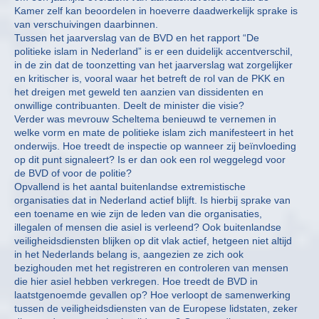
Kamer zelf kan beoordelen in hoeverre daadwerkelijk sprake is
van verschuivingen daarbinnen.
Tussen het jaarverslag van de BVD en het rapport “De
politieke islam in Nederland” is er een duidelijk accentverschil,
in de zin dat de toonzetting van het jaarverslag wat zorgelijker
en kritischer is, vooral waar het betreft de rol van de PKK en
het dreigen met geweld ten aanzien van dissidenten en
onwillige contribuanten. Deelt de minister die visie?
Verder was mevrouw Scheltema benieuwd te vernemen in
welke vorm en mate de politieke islam zich manifesteert in het
onderwijs. Hoe treedt de inspectie op wanneer zij beïnvloeding
op dit punt signaleert? Is er dan ook een rol weggelegd voor
de BVD of voor de politie?
Opvallend is het aantal buitenlandse extremistische
organisaties dat in Nederland actief blijft. Is hierbij sprake van
een toename en wie zijn de leden van die organisaties,
illegalen of mensen die asiel is verleend? Ook buitenlandse
veiligheidsdiensten blijken op dit vlak actief, hetgeen niet altijd
in het Nederlands belang is, aangezien ze zich ook
bezighouden met het registreren en controleren van mensen
die hier asiel hebben verkregen. Hoe treedt de BVD in
laatstgenoemde gevallen op? Hoe verloopt de samenwerking
tussen de veiligheidsdiensten van de Europese lidstaten, zeker