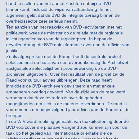
hand te stellen van het aantal klachten dat bij de BVD
binnenkomt, inclusief de wijze van afhandeling. In het
algemeen geldt dat de BVD de integriteitsvraag binnen de
overheidssector zeer serieus neemt.
Ten aanzien van het raakvlak van BVD -activiteiten met het
politiewerk, wees de minister op de relatie met de regionale
inlichtingendiensten van de regiokorpsen. In bepaalde
gevallen draagt de BVD ook informatie over aan de officier van
justitie.
Zoals afgesproken met de Kamer heeft de centrale archief
selectiedienst op basis van een overeenkomstig de Archiefwet
vastgestelde selectielijst een proefbewerking op de BVD -
archieven uitgevoerd. Over het resultaat van de proef zal de
Raad voor cultuur advies uitbrengen. Deze raad heeft
inmiddels de BVD -archieven gevisiteerd en met enkele
ambtenaren overleg gevoerd. Van de zijde van de raad werd
vernomen dat deze tevreden is over de geboden
mogelijkheden om zich in de materie te verdiepen. De raad is
voornemens om begin volgend jaar advies aan de Kamer uit te
brengen.
In de WIV wordt melding gemaakt van taakuitoefening door de
BVD voorzover die plaatsvervangend zou kunnen zijn voor de
taak op het gebied van internationale oriëntatie die de
Inlichtingendienst buitenland vervulde. Verder leek het de