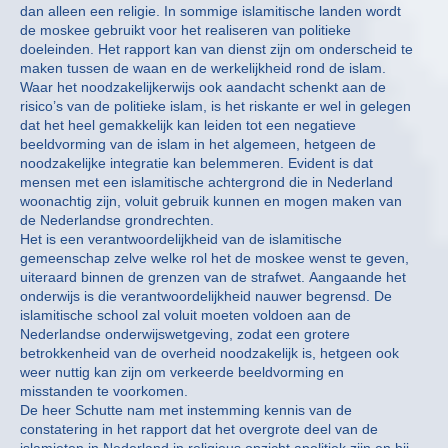
dan alleen een religie. In sommige islamitische landen wordt
de moskee gebruikt voor het realiseren van politieke
doeleinden. Het rapport kan van dienst zijn om onderscheid te
maken tussen de waan en de werkelijkheid rond de islam.
Waar het noodzakelijkerwijs ook aandacht schenkt aan de
risico’s van de politieke islam, is het riskante er wel in gelegen
dat het heel gemakkelijk kan leiden tot een negatieve
beeldvorming van de islam in het algemeen, hetgeen de
noodzakelijke integratie kan belemmeren. Evident is dat
mensen met een islamitische achtergrond die in Nederland
woonachtig zijn, voluit gebruik kunnen en mogen maken van
de Nederlandse grondrechten.
Het is een verantwoordelijkheid van de islamitische
gemeenschap zelve welke rol het de moskee wenst te geven,
uiteraard binnen de grenzen van de strafwet. Aangaande het
onderwijs is die verantwoordelijkheid nauwer begrensd. De
islamitische school zal voluit moeten voldoen aan de
Nederlandse onderwijswetgeving, zodat een grotere
betrokkenheid van de overheid noodzakelijk is, hetgeen ook
weer nuttig kan zijn om verkeerde beeldvorming en
misstanden te voorkomen.
De heer Schutte nam met instemming kennis van de
constatering in het rapport dat het overgrote deel van de
islamieten in Nederland in religieus opzicht apolitiek zijn en hij