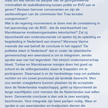
staat om wat betreft de aanpak van de georganiseerde
criminaliteit de taakafbakening tussen politie en BVD aan te
geven? Bestaan hierover convenanten en zijn de
aanbevelingen van de commissie-Van Traa terzake
overgenomen?
Wat is de regering voornemens te doen met de constatering in
het jaarverslag van de BVD , dat de weerbaarheid van
Marokkaanse moskeeorganisaties tekortschiet? Zal zij
bijvoorbeeld een ondersteunende rol spelen bij de opleiding en
begeleiding in Nederland van imams? Mevrouw Varma
meende dat wat betreft de conclusie in het rapport “De
politieke islam in Nederland” dat er onder de islamitische
gemeenschap een weerstand is om te integreren, eerder
sprake was van het tegendeel. Het etnisch ondernemerschap
bloeit, Turkse en Marokkaanse meisjes doen het goed op
school en de zelforganisaties staan te trappelen om te
participeren. Daarnaast is er de hardnekkige roep om politieke
rechten en om zowel provinciaal als landelijk kiesrecht. Men
zou eerder vraagtekens kunnen plaatsen bij de acceptatie
door de Nederlandse maatschappij, gelet op bijvoorbeeld de
lange wachtlijsten voor mensen die de Nederlandse taal willen
leren. Genoemde conclusie is dan ook te zeer eenzijdig
beschreven. Voor integratie zijn twee partijen nodig. Waar er
sprake is van weerstanden en knelpunten dienen die