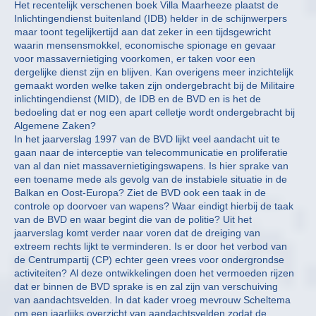
Het recentelijk verschenen boek Villa Maarheeze plaatst de
Inlichtingendienst buitenland (IDB) helder in de schijnwerpers
maar toont tegelijkertijd aan dat zeker in een tijdsgewricht
waarin mensensmokkel, economische spionage en gevaar
voor massavernietiging voorkomen, er taken voor een
dergelijke dienst zijn en blijven. Kan overigens meer inzichtelijk
gemaakt worden welke taken zijn ondergebracht bij de Militaire
inlichtingendienst (MID), de IDB en de BVD en is het de
bedoeling dat er nog een apart celletje wordt ondergebracht bij
Algemene Zaken?
In het jaarverslag 1997 van de BVD lijkt veel aandacht uit te
gaan naar de interceptie van telecommunicatie en proliferatie
van al dan niet massavernietigingswapens. Is hier sprake van
een toename mede als gevolg van de instabiele situatie in de
Balkan en Oost-Europa? Ziet de BVD ook een taak in de
controle op doorvoer van wapens? Waar eindigt hierbij de taak
van de BVD en waar begint die van de politie? Uit het
jaarverslag komt verder naar voren dat de dreiging van
extreem rechts lijkt te verminderen. Is er door het verbod van
de Centrumpartij (CP) echter geen vrees voor ondergrondse
activiteiten? Al deze ontwikkelingen doen het vermoeden rijzen
dat er binnen de BVD sprake is en zal zijn van verschuiving
van aandachtsvelden. In dat kader vroeg mevrouw Scheltema
om een jaarlijks overzicht van aandachtsvelden zodat de