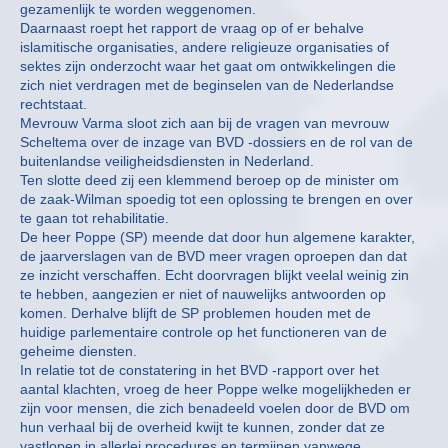
gezamenlijk te worden weggenomen.
Daarnaast roept het rapport de vraag op of er behalve
islamitische organisaties, andere religieuze organisaties of
sektes zijn onderzocht waar het gaat om ontwikkelingen die
zich niet verdragen met de beginselen van de Nederlandse
rechtstaat.
Mevrouw Varma sloot zich aan bij de vragen van mevrouw
Scheltema over de inzage van BVD -dossiers en de rol van de
buitenlandse veiligheidsdiensten in Nederland.
Ten slotte deed zij een klemmend beroep op de minister om
de zaak-Wilman spoedig tot een oplossing te brengen en over
te gaan tot rehabilitatie.
De heer Poppe (SP) meende dat door hun algemene karakter,
de jaarverslagen van de BVD meer vragen oproepen dan dat
ze inzicht verschaffen. Echt doorvragen blijkt veelal weinig zin
te hebben, aangezien er niet of nauwelijks antwoorden op
komen. Derhalve blijft de SP problemen houden met de
huidige parlementaire controle op het functioneren van de
geheime diensten.
In relatie tot de constatering in het BVD -rapport over het
aantal klachten, vroeg de heer Poppe welke mogelijkheden er
zijn voor mensen, die zich benadeeld voelen door de BVD om
hun verhaal bij de overheid kwijt te kunnen, zonder dat ze
vastlopen in allerlei procedures en termijnen vanwege