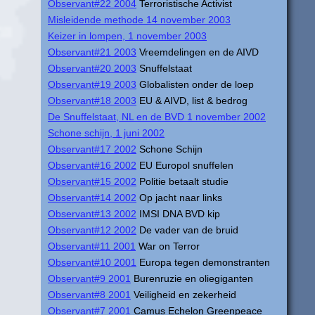
Observant#22 2004
Terroristische Activist
Misleidende methode 14 november 2003
Keizer in lompen, 1 november 2003
Observant#21 2003
Vreemdelingen en de AIVD
Observant#20 2003
Snuffelstaat
Observant#19 2003
Globalisten onder de loep
Observant#18 2003
EU & AIVD, list & bedrog
De Snuffelstaat, NL en de BVD 1 november 2002
Schone schijn, 1 juni 2002
Observant#17 2002
Schone Schijn
Observant#16 2002
EU Europol snuffelen
Observant#15 2002
Politie betaalt studie
Observant#14 2002
Op jacht naar links
Observant#13 2002
IMSI DNA BVD kip
Observant#12 2002
De vader van de bruid
Observant#11 2001
War on Terror
Observant#10 2001
Europa tegen demonstranten
Observant#9 2001
Burenruzie en oliegiganten
Observant#8 2001
Veiligheid en zekerheid
Observant#7 2001
Camus Echelon Greenpeace