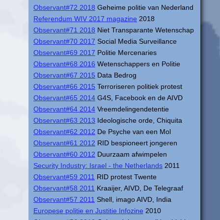
Observant#72 2018
Geheime politie van Nederland
Referendum WIV 2017 magazine
2018
Observant#71 2018
Niet Transparante Wetenschap
Observant#70 2017
Social Media Surveillance
Observant#69 2017
Politie Mercenaries
Observant#68 2016
Wetenschappers en Politie
Observant#67 2015
Data Bedrog
Observant#66 2015
Terroriseren politiek protest
Observant#65 2014
G4S, Facebook en de AIVD
Observant#64 2014
Vreemdelingendetentie
Observant#63 2013
Ideologische orde, Chiquita
Observant#62 2012
De Psyche van een Mol
Observant#61 2012
RID bespioneert jongeren
Observant#60 2012
Duurzaam afwimpelen
Security Industry: Israel - the Netherlands
2011
Observant#59 2011
RID protest Twente
Observant#58 2011
Kraaijer, AIVD, De Telegraaf
Observant#57 2011
Shell, imago AIVD, India
Europese politie en Justitie Infozine
2010