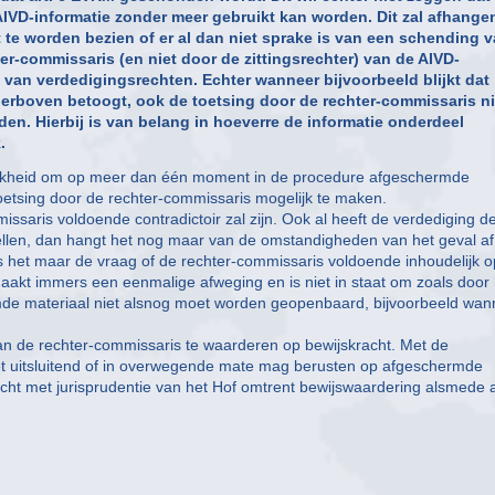
VD-informatie zonder meer gebruikt kan worden. Dit zal afhange
te worden bezien of er al dan niet sprake is van een schending 
ter-commissaris (en niet door de zittingsrechter) van de AIVD-
van verdedigingsrechten. Echter wanneer bijvoorbeeld blijkt dat
ierboven betoogt, ook de toetsing door de rechter-commissaris ni
n. Hierbij is van belang in hoeverre de informatie onderdeel
.
lijkheid om op meer dan één moment in de procedure afgeschermde
etsing door de rechter-commissaris mogelijk te maken.
ssaris voldoende contradictoir zal zijn. Ook al heeft de verdediging d
stellen, dan hangt het nog maar van de omstandigheden van het geval af
s het maar de vraag of de rechter-commissaris voldoende inhoudelijk o
aakt immers een eenmalige afweging en is niet in staat om zoals door 
mde materiaal niet alsnog moet worden geopenbaard, bijvoorbeeld wan
 van de rechter-commissaris te waarderen op bewijskracht. Met de
et uitsluitend of in overwegende mate mag berusten op afgeschermde
zocht met jurisprudentie van het Hof omtrent bewijswaardering alsmede a