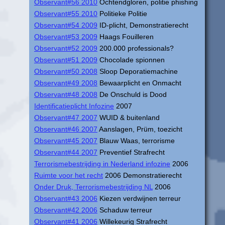
Observant#56 2010
Ochtendgloren, politie phishing
Observant#55 2010
Politieke Politie
Observant#54 2009
ID-plicht, Demonstratierecht
Observant#53 2009
Haags Fouilleren
Observant#52 2009
200.000 professionals?
Observant#51 2009
Chocolade spionnen
Observant#50 2008
Sloop Deporatiemachine
Observant#49 2008
Bewaarplicht en Onmacht
Observant#48 2008
De Onschuld is Dood
Identificatieplicht Infozine
2007
Observant#47 2007
WUID & buitenland
Observant#46 2007
Aanslagen, Prüm, toezicht
Observant#45 2007
Blauw Waas, terrorisme
Observant#44 2007
Preventief Strafrecht
Terrorismebestrijding in Nederland infozine
2006
Ruimte voor het recht
2006 Demonstratierecht
Onder Druk, Terrorismebestrijding NL
2006
Observant#43 2006
Kiezen verdwijnen terreur
Observant#42 2006
Schaduw terreur
Observant#41 2006
Willekeurig Strafrecht