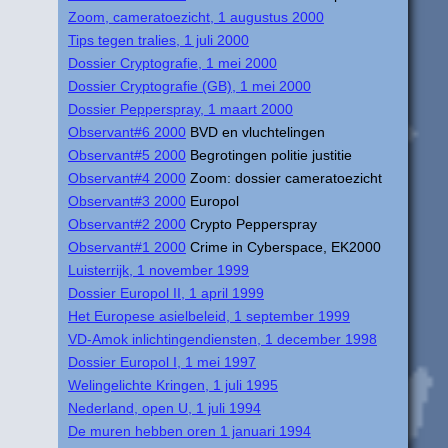
Zoom, cameratoezicht, 1 augustus 2000
Tips tegen tralies, 1 juli 2000
Dossier Cryptografie, 1 mei 2000
Dossier Cryptografie (GB), 1 mei 2000
Dossier Pepperspray, 1 maart 2000
Observant#6 2000
BVD en vluchtelingen
Observant#5 2000
Begrotingen politie justitie
Observant#4 2000
Zoom: dossier cameratoezicht
Observant#3 2000
Europol
Observant#2 2000
Crypto Pepperspray
Observant#1 2000
Crime in Cyberspace, EK2000
Luisterrijk, 1 november 1999
Dossier Europol II, 1 april 1999
Het Europese asielbeleid, 1 september 1999
VD-Amok inlichtingendiensten, 1 december 1998
Dossier Europol I, 1 mei 1997
Welingelichte Kringen, 1 juli 1995
Nederland, open U, 1 juli 1994
De muren hebben oren 1 januari 1994