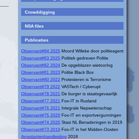
Crowddigging
NSA files
Publicaties
Observant#84 2025
Moord Willeke door politieagent
Observant#83 2025
Politiek gedreven Politie
Observant#82 2024
De opgeblazen wietoorlog
Observant#81 2023
Politie Black Box
Observant#80 2022
Protesteren is Terrorisme
Observant#79 2022
VASTech / Cyberupt
Observant#78 2021
De burger is staatsgevaarlijk
Observant#77 2021
Fox-IT in Rusland
Observant#76 2021
Integrale Nepwetenschap
Observant#75 2020
Fox-IT en exportvergunningen
Observant#74 2020
Stasi NL Benaderingen in 2019
Observant#73 2019
Fox-IT in het Midden-Oosten
Arrestantenhandleiding
2018