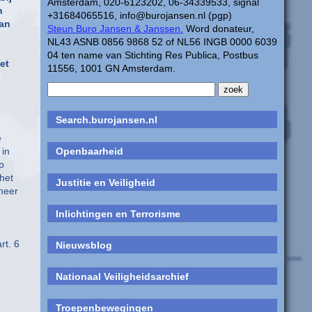
Amsterdam, 020-6123202, 06-34339533, signal
n
+31684065516, info@burojansen.nl (pgp)
van
Steun Buro Jansen & Janssen.
Word donateur,
NL43 ASNB 0856 9868 52 of NL56 INGB 0000 6039
04 ten name van Stichting Res Publica, Postbus
et
11556, 1001 GN Amsterdam.
Search.burojansen.nl
e
 in
Openbaarheid
p
het
Justitie en Veiligheid
neer
Inlichtingen en Terrorisme
rt. 6
Nieuwsblog
Nationaal Veiligheidsarchief
Troepenbewegingen