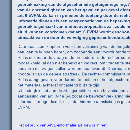
gebruikmaking van de afgeschermde getuigenregeling, AI
van de omstandigheden van het geval en per geval dient 
art. 6 EVRM. Zo kan in principe de toetsing door de rech
informatie dienen als een compensatie van de beperking 
gebruik is gemaakt van undercoveroperaties zal, zoals h
altijd kunnen voorkomen dat art. 6 EVRM wordt geschonde
uitmaakt van de door de vervolging gepresenteerde zaak
Daarnaast zou ik opteren voor een verruiming van de moge
getuigen te kunnen horen, om zodoende een voortdurende to
Het is ook maar de vraag of de procedure bij de rechter-commi
mogelijkheid, al dan niet beperkt en indirect, om vragen te 
hoeverre die vragen zullen worden beantwoordt. Daarnaast i
hoogte is van de gehele strafzaak. De rechter-commissaris m
Hof is aangegeven, voortdurend te toetsen of het afgescher
het materiaal achteraf ontlastend blijkt te zijn.
Uiteindelijk is het aan de zittingsrechter om de bevindingen
aanpassing van art. 344a Sv, zodat de bewezenverklaring ni
informatie, moge duidelijk zijn dat hiermee aansluiting is ge
EVRM.
Het gebruik van AIVD-informatie als bewijs in het