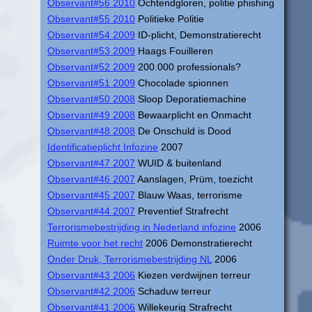
Observant#56 2010
Ochtendgloren, politie phishing
Observant#55 2010
Politieke Politie
Observant#54 2009
ID-plicht, Demonstratierecht
Observant#53 2009
Haags Fouilleren
Observant#52 2009
200.000 professionals?
Observant#51 2009
Chocolade spionnen
Observant#50 2008
Sloop Deporatiemachine
Observant#49 2008
Bewaarplicht en Onmacht
Observant#48 2008
De Onschuld is Dood
Identificatieplicht Infozine
2007
Observant#47 2007
WUID & buitenland
Observant#46 2007
Aanslagen, Prüm, toezicht
Observant#45 2007
Blauw Waas, terrorisme
Observant#44 2007
Preventief Strafrecht
Terrorismebestrijding in Nederland infozine
2006
Ruimte voor het recht
2006 Demonstratierecht
Onder Druk, Terrorismebestrijding NL
2006
Observant#43 2006
Kiezen verdwijnen terreur
Observant#42 2006
Schaduw terreur
Observant#41 2006
Willekeurig Strafrecht