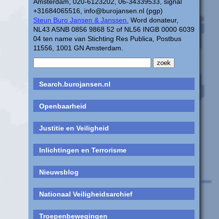
Amsterdam, 020-6123202, 06-34339533, signal
+31684065516, info@burojansen.nl (pgp)
Steun Buro Jansen & Janssen.
Word donateur,
NL43 ASNB 0856 9868 52 of NL56 INGB 0000 6039
04 ten name van Stichting Res Publica, Postbus
11556, 1001 GN Amsterdam.
Search.burojansen.nl
Openbaarheid
Justitie en Veiligheid
Inlichtingen en Terrorisme
Nieuwsblog
Nationaal Veiligheidsarchief
Troepenbewegingen