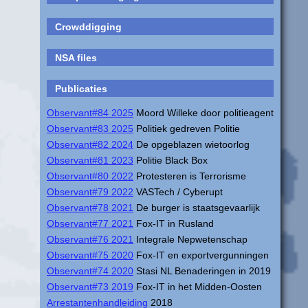
Crowddigging
NSA files
Publicaties
Observant#84 2025
Moord Willeke door politieagent
Observant#83 2025
Politiek gedreven Politie
Observant#82 2024
De opgeblazen wietoorlog
Observant#81 2023
Politie Black Box
Observant#80 2022
Protesteren is Terrorisme
Observant#79 2022
VASTech / Cyberupt
Observant#78 2021
De burger is staatsgevaarlijk
Observant#77 2021
Fox-IT in Rusland
Observant#76 2021
Integrale Nepwetenschap
Observant#75 2020
Fox-IT en exportvergunningen
Observant#74 2020
Stasi NL Benaderingen in 2019
Observant#73 2019
Fox-IT in het Midden-Oosten
Arrestantenhandleiding
2018