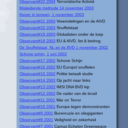
Observant#22 2004
Terroristische Activist
Misleidende methode 14 november 2003
Keizer in lompen, 1 november 2003
Observant#21 2003
Vreemdelingen en de AIVD
Observant#20 2003
Snuffelstaat
Observant#19 2003
Globalisten onder de loep
Observant#18 2003
EU & AIVD, list & bedrog
De Snuffelstaat, NL en de BVD 1 november 2002
Schone schijn, 1 juni 2002
Observant#17 2002
Schone Schijn
Observant#16 2002
EU Europol snuffelen
Observant#15 2002
Politie betaalt studie
Observant#14 2002
Op jacht naar links
Observant#13 2002
IMSI DNA BVD kip
Observant#12 2002
De vader van de bruid
Observant#11 2001
War on Terror
Observant#10 2001
Europa tegen demonstranten
Observant#9 2001
Burenruzie en oliegiganten
Observant#8 2001
Veiligheid en zekerheid
Observant#7 2001
Camus Echelon Greenpeace