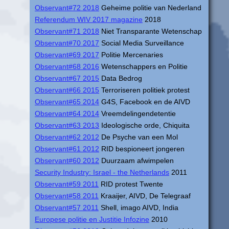
Observant#72 2018
Geheime politie van Nederland
Referendum WIV 2017 magazine
2018
Observant#71 2018
Niet Transparante Wetenschap
Observant#70 2017
Social Media Surveillance
Observant#69 2017
Politie Mercenaries
Observant#68 2016
Wetenschappers en Politie
Observant#67 2015
Data Bedrog
Observant#66 2015
Terroriseren politiek protest
Observant#65 2014
G4S, Facebook en de AIVD
Observant#64 2014
Vreemdelingendetentie
Observant#63 2013
Ideologische orde, Chiquita
Observant#62 2012
De Psyche van een Mol
Observant#61 2012
RID bespioneert jongeren
Observant#60 2012
Duurzaam afwimpelen
Security Industry: Israel - the Netherlands
2011
Observant#59 2011
RID protest Twente
Observant#58 2011
Kraaijer, AIVD, De Telegraaf
Observant#57 2011
Shell, imago AIVD, India
Europese politie en Justitie Infozine
2010