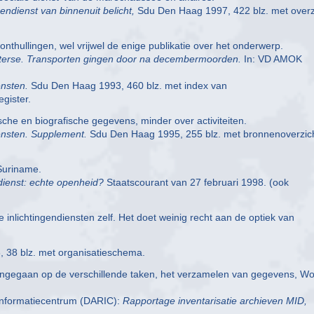
ndienst van binnenuit belicht,
Sdu Den Haag 1997, 422 blz. met overz
onthullingen, wel vrijwel de enige publikatie over het onderwerp.
erse.
Transporten gingen door na decembermoorden.
In: VD AMOK
ensten.
Sdu Den Haag 1993, 460 blz. met index van
egister.
che en biografische gegevens, minder over activiteiten.
iensten. Supplement.
Sdu Den Haag 1995, 255 blz. met bronnenoverzic
 Suriname.
ndienst: echte openheid?
Staatscourant van 27 februari 1998. (ook
inlichtingendiensten zelf. Het doet weinig recht aan de optiek van
 38 blz. met organisatieschema.
 ingegaan op de verschillende taken, het verzamelen van gegevens, W
n informatiecentrum (DARIC):
Rapportage inventarisatie archieven MID,