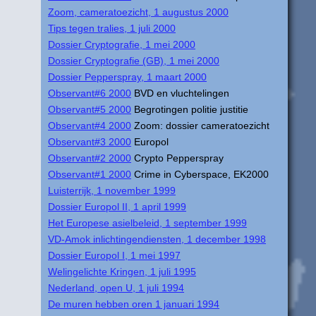
Zoom, cameratoezicht, 1 augustus 2000
Tips tegen tralies, 1 juli 2000
Dossier Cryptografie, 1 mei 2000
Dossier Cryptografie (GB), 1 mei 2000
Dossier Pepperspray, 1 maart 2000
Observant#6 2000
BVD en vluchtelingen
Observant#5 2000
Begrotingen politie justitie
Observant#4 2000
Zoom: dossier cameratoezicht
Observant#3 2000
Europol
Observant#2 2000
Crypto Pepperspray
Observant#1 2000
Crime in Cyberspace, EK2000
Luisterrijk, 1 november 1999
Dossier Europol II, 1 april 1999
Het Europese asielbeleid, 1 september 1999
VD-Amok inlichtingendiensten, 1 december 1998
Dossier Europol I, 1 mei 1997
Welingelichte Kringen, 1 juli 1995
Nederland, open U, 1 juli 1994
De muren hebben oren 1 januari 1994