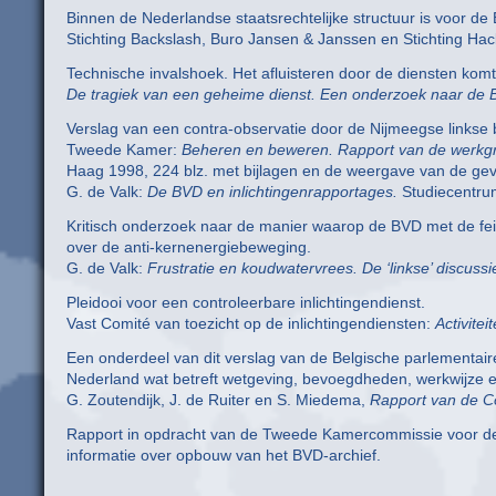
Binnen de Nederlandse staatsrechtelijke structuur is voor d
Stichting Backslash, Buro Jansen & Janssen en Stichting Hac
Technische invalshoek. Het afluisteren door de diensten komt
De tragiek van een geheime dienst. Een onderzoek naar de 
Verslag van een contra-observatie door de Nijmeegse linkse 
Tweede Kamer:
Beheren en beweren. Rapport van de werkgro
Haag 1998, 224 blz. met bijlagen en de weergave van de ge
G. de Valk:
De BVD en inlichtingenrapportages.
Studiecentrum
Kritisch onderzoek naar de manier waarop de BVD met de fei
over de anti-kernenergiebeweging.
G. de Valk:
Frustratie en koudwatervrees. De ‘linkse’ discuss
Pleidooi voor een controleerbare inlichtingendienst.
Vast Comité van toezicht op de inlichtingendiensten:
Activite
Een onderdeel van dit verslag van de Belgische parlementaire
Nederland wat betreft wetgeving, bevoegdheden, werkwijze e
G. Zoutendijk, J. de Ruiter en S. Miedema,
Rapport van de C
Rapport in opdracht van de Tweede Kamercommissie voor de In
informatie over opbouw van het BVD-archief.