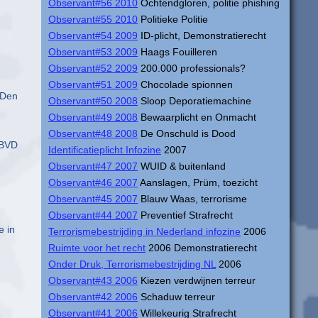
Observant#56 2010
Ochtendgloren, politie phishing
Observant#55 2010
Politieke Politie
Observant#54 2009
ID-plicht, Demonstratierecht
Observant#53 2009
Haags Fouilleren
Observant#52 2009
200.000 professionals?
Observant#51 2009
Chocolade spionnen
Den
Observant#50 2008
Sloop Deporatiemachine
Observant#49 2008
Bewaarplicht en Onmacht
Observant#48 2008
De Onschuld is Dood
 BVD
Identificatieplicht Infozine
2007
Observant#47 2007
WUID & buitenland
Observant#46 2007
Aanslagen, Prüm, toezicht
Observant#45 2007
Blauw Waas, terrorisme
Observant#44 2007
Preventief Strafrecht
e in
Terrorismebestrijding in Nederland infozine
2006
Ruimte voor het recht
2006 Demonstratierecht
Onder Druk, Terrorismebestrijding NL
2006
Observant#43 2006
Kiezen verdwijnen terreur
Observant#42 2006
Schaduw terreur
Observant#41 2006
Willekeurig Strafrecht