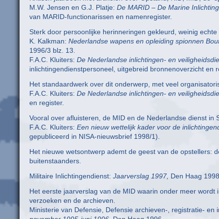
M.W. Jensen en G.J. Platje:
De MARID – De Marine Inlichtinge
van MARID-functionarissen en namenregister.
Sterk door persoonlijke herinneringen gekleurd, weinig echte 
K. Kalkman:
Nederlandse wapens en opleiding spionnen Bout
1996/3 blz. 13.
F.A.C. Kluiters:
De Nederlandse inlichtingen- en veiligheidsdi
inlichtingendienstpersoneel, uitgebreid bronnenoverzicht en r
Het standaardwerk over dit onderwerp, met veel organisatoris
F.A.C. Kluiters:
De Nederlandse inlichtingen- en veiligheidsd
en register.
Vooral over afluisteren, de MID en de Nederlandse dienst in
F.A.C. Kluiters:
Een nieuw wettelijk kader voor de inlichtinge
gepubliceerd in NISA-nieuwsbrief 1998/1).
Het nieuwe wetsontwerp ademt de geest van de opstellers: de 
buitenstaanders.
Militaire Inlichtingendienst:
Jaarverslag 1997,
Den Haag 1998,
Het eerste jaarverslag van de MID waarin onder meer wordt
verzoeken en de archieven.
Ministerie van Defensie, Defensie archieven-, registratie- e
november 1995-juni 1996,
Den Haag 1996.