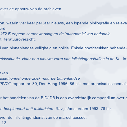
s over de opbouw van de archieven.
n, waarin vier keer per jaar nieuws, een lopende bibliografie en relev
erd.
eid’? Europese samenwerking en de ‘autonomie’ van nationale
literatuuroverzicht.
van binnenlandse veiligheid en politie. Enkele hoofdstukken behande
heidssituatie. Naar een nieuwe vorm van inlichtingenstudies in de KL.
In
taken.
institutioneel onderzoek naar de Buitenlandse
PIVOT-rapport nr. 30, Den Haag 1996, 86 blz. met organisatieschema’s
ar het handelen van de BID/IDB is een overzichtelijk compendium over 
 bespioneert anti-militaristen.
Ravijn Amsterdam 1993, 76 blz.
ver de inlichtingendienst van de marechaussee.
 12.