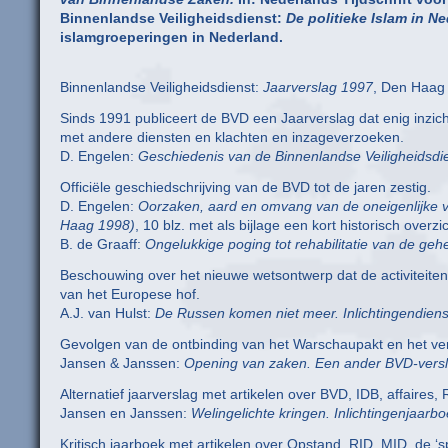
Binnenlandse Veiligheidsdienst:
De politieke Islam in Ne
islamgroeperingen in Nederland.
Binnenlandse Veiligheidsdienst:
Jaarverslag 1997
, Den Haag 
Sinds 1991 publiceert de BVD een Jaarverslag dat enig inzic
met andere diensten en klachten en inzageverzoeken.
D. Engelen:
Geschiedenis van de Binnenlandse Veiligheidsdi
Officiële geschiedschrijving van de BVD tot de jaren zestig.
D. Engelen:
Oorzaken, aard en omvang van de oneigenlijke v
Haag 1998)
, 10 blz. met als bijlage een kort historisch overz
B. de Graaff:
Ongelukkige poging tot rehabilitatie van de ge
Beschouwing over het nieuwe wetsontwerp dat de activiteiten
van het Europese hof.
A.J. van Hulst:
De Russen komen niet meer. Inlichtingendien
Gevolgen van de ontbinding van het Warschaupakt en het verd
Jansen & Janssen:
Opening van zaken. Een ander BVD-versl
Alternatief jaarverslag met artikelen over BVD, IDB, affaires
Jansen en Janssen:
Welingelichte kringen. Inlichtingenjaarb
Kritisch jaarboek met artikelen over Opstand, RID, MID, de ‘