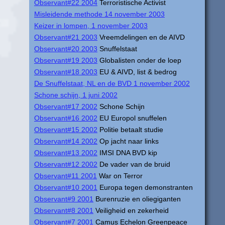
Observant#22 2004
Terroristische Activist
Misleidende methode 14 november 2003
Keizer in lompen, 1 november 2003
Observant#21 2003
Vreemdelingen en de AIVD
Observant#20 2003
Snuffelstaat
Observant#19 2003
Globalisten onder de loep
Observant#18 2003
EU & AIVD, list & bedrog
De Snuffelstaat, NL en de BVD 1 november 2002
Schone schijn, 1 juni 2002
Observant#17 2002
Schone Schijn
Observant#16 2002
EU Europol snuffelen
Observant#15 2002
Politie betaalt studie
Observant#14 2002
Op jacht naar links
Observant#13 2002
IMSI DNA BVD kip
Observant#12 2002
De vader van de bruid
Observant#11 2001
War on Terror
Observant#10 2001
Europa tegen demonstranten
Observant#9 2001
Burenruzie en oliegiganten
Observant#8 2001
Veiligheid en zekerheid
Observant#7 2001
Camus Echelon Greenpeace