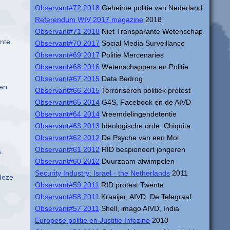
Observant#72 2018
Geheime politie van Nederland
Referendum WIV 2017 magazine
2018
Observant#71 2018
Niet Transparante Wetenschap
ante
Observant#70 2017
Social Media Surveillance
Observant#69 2017
Politie Mercenaries
Observant#68 2016
Wetenschappers en Politie
Observant#67 2015
Data Bedrog
len
Observant#66 2015
Terroriseren politiek protest
Observant#65 2014
G4S, Facebook en de AIVD
:
Observant#64 2014
Vreemdelingendetentie
Observant#63 2013
Ideologische orde, Chiquita
Observant#62 2012
De Psyche van een Mol
Observant#61 2012
RID bespioneert jongeren
.
Observant#60 2012
Duurzaam afwimpelen
Security Industry: Israel - the Netherlands
2011
deze
Observant#59 2011
RID protest Twente
Observant#58 2011
Kraaijer, AIVD, De Telegraaf
Observant#57 2011
Shell, imago AIVD, India
Europese politie en Justitie Infozine
2010