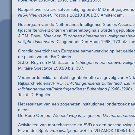
Rapport over de archiefvernietiging bij de MID met gegeven
NISA Nieuwsbrief,
Postbus 18210 1001 ZC Amsterdam.
Huisorgaan van de Netherlands Intelligence Studies Associatio
tijdschriftenoverzichten en internetpagina’s worden gepublice
J.F.M. Pouw:
Naar een ‘Europees binnenlands veiligheidsbel
veiligheidsdiensten.
Clingendael Den Haag 1995, 173 blz. met 
Grondig overzicht van Europese samenwerking op het gebied 
de plaats van de BVD hierin.
S.J.G. Reyn en F.M. Bazen:
Inlichtingen in een nieuwe veilig
Militaire Spectator 1993/9 blz. 397.
Veranderde militaire inlichtingenbehoefte als gevolg van VN-
Rijksarchiefdienst/PIVOT:
Inlichtingendienst Buitenland. Een 
Inlichtingendienst/Inlichtingendienst Buitenland (1946-1996).
Tekst: D. Engelen.
Het resultaat van een zogeheten institutioneel onderzoek na
dienst.
De Rode Oortjes:
Wie niet weg is, is gezien. De marechaussee
Activiteiten van marechaussee en BVD en een beschouwing o
F. van der Spek:
Een kwalijk gezwel.
In: VD AMOK 1998/1 blz.