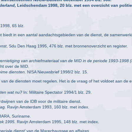
derland,
Leidschendam 1998, 20 blz. met een overzicht van politi
1998, 65 blz.
ht biedt in een aantal aandachtsgebieden van de dienst, de samenwerk
enst
, Sdu Den Haag 1995, 476 blz. met bronnenoverzicht en register.
ernietiging van archiefmateriaal van de MID in de periode 1993-1998 
icht over de MID.
heime diensten
. NISA Nieuwsbrief 1998/2 blz. 15.
 van de diensten moet regelen. Het is de vraag of het voldoet aan de e
sten wat nu?
In: Militaire Spectator 1994/1 blz. 29.
wijnen van de IDB voor de militaire dienst.
ag.
Ravijn Amsterdam 1993, 160 blz. met index.
, RARA, Suriname.
oek 1995.
Ravijn Amsterdam 1995, 148 blz. met index.
speciale dienst’ van de Marechaussee en affaires.