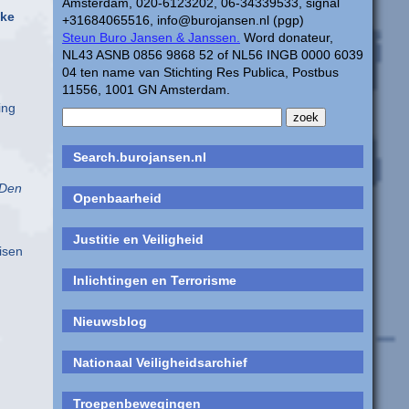
Amsterdam, 020-6123202, 06-34339533, signal
eke
+31684065516, info@burojansen.nl (pgp)
Steun Buro Jansen & Janssen.
Word donateur,
NL43 ASNB 0856 9868 52 of NL56 INGB 0000 6039
04 ten name van Stichting Res Publica, Postbus
11556, 1001 GN Amsterdam.
ing
Search.burojansen.nl
(Den
Openbaarheid
Justitie en Veiligheid
isen
Inlichtingen en Terrorisme
Nieuwsblog
Nationaal Veiligheidsarchief
Troepenbewegingen