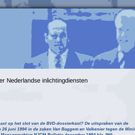
ver Nederlandse inlichtingdiensten
 past op het slot van de BVD-dossierkast? De uitspraken van de
 26 juni 1994 in de zaken Van Baggem en Valkenier tegen de Mini
r Mensenrechten NJCM-Bulletin december 1994 blz. 966.