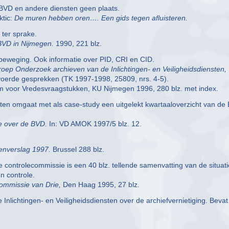
e BVD en andere diensten geen plaats.
ktic:
De muren hebben oren…. Een gids tegen afluisteren.
 ter sprake.
BVD in Nijmegen.
1990, 221 blz.
beweging. Ook informatie over PID, CRI en CID.
ep Onderzoek archieven van de Inlichtingen- en Veiligheidsdiensten,
voerde gesprekken (TK 1997-1998, 25809, nrs. 4-5).
 voor Vredesvraagstukken, KU Nijmegen 1996, 280 blz. met index.
ten omgaat met als case-study een uitgelekt kwartaaloverzicht van de
ie over de BVD.
In: VD AMOK 1997/5 blz. 12.
itenverslag 1997.
Brussel 288 blz.
 controlecommissie is een 40 blz. tellende samenvatting van de situati
n controle.
ommissie van Drie,
Den Haag 1995, 27 blz.
lichtingen- en Veiligheidsdiensten over de archiefvernietiging. Bevat