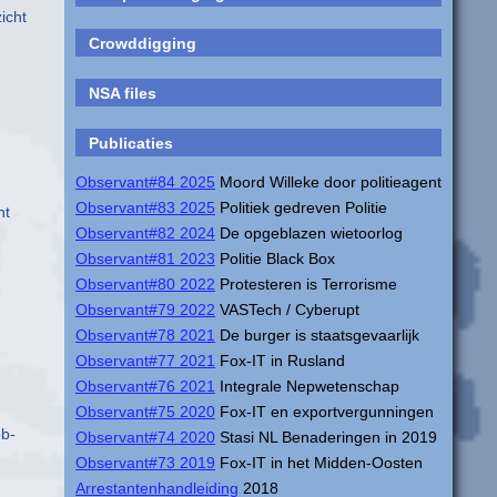
icht
Crowddigging
NSA files
Publicaties
Observant#84 2025
Moord Willeke door politieagent
Observant#83 2025
Politiek gedreven Politie
ht
Observant#82 2024
De opgeblazen wietoorlog
Observant#81 2023
Politie Black Box
Observant#80 2022
Protesteren is Terrorisme
Observant#79 2022
VASTech / Cyberupt
Observant#78 2021
De burger is staatsgevaarlijk
Observant#77 2021
Fox-IT in Rusland
Observant#76 2021
Integrale Nepwetenschap
Observant#75 2020
Fox-IT en exportvergunningen
ob-
Observant#74 2020
Stasi NL Benaderingen in 2019
Observant#73 2019
Fox-IT in het Midden-Oosten
Arrestantenhandleiding
2018