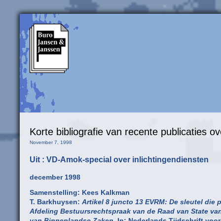
Korte bibliografie van recente publicaties o
November 7, 1998
Uit : VD-Amok-special over inlichtingendiensten
december 1998
Samenstelling: Kees Kalkman
T. Barkhuysen:
Artikel 8 juncto 13 EVRM: De sleutel die
Afdeling Bestuursrechtspraak van de Raad van State van
van Binnenlandse Zaken.
In: Nederlands Tijdschrift voo