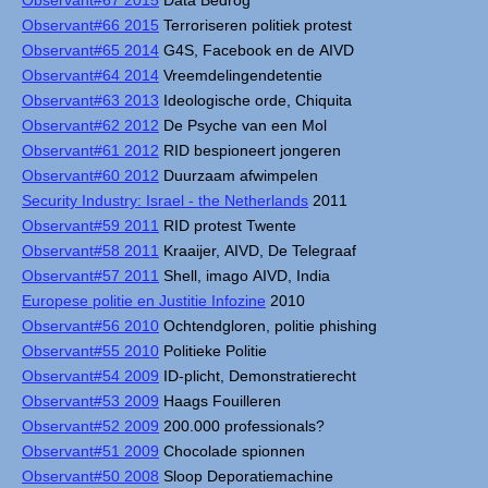
Observant#67 2015
Data Bedrog
Observant#66 2015
Terroriseren politiek protest
Observant#65 2014
G4S, Facebook en de AIVD
Observant#64 2014
Vreemdelingendetentie
Observant#63 2013
Ideologische orde, Chiquita
Observant#62 2012
De Psyche van een Mol
Observant#61 2012
RID bespioneert jongeren
Observant#60 2012
Duurzaam afwimpelen
Security Industry: Israel - the Netherlands
2011
Observant#59 2011
RID protest Twente
Observant#58 2011
Kraaijer, AIVD, De Telegraaf
Observant#57 2011
Shell, imago AIVD, India
Europese politie en Justitie Infozine
2010
Observant#56 2010
Ochtendgloren, politie phishing
Observant#55 2010
Politieke Politie
Observant#54 2009
ID-plicht, Demonstratierecht
Observant#53 2009
Haags Fouilleren
Observant#52 2009
200.000 professionals?
Observant#51 2009
Chocolade spionnen
Observant#50 2008
Sloop Deporatiemachine