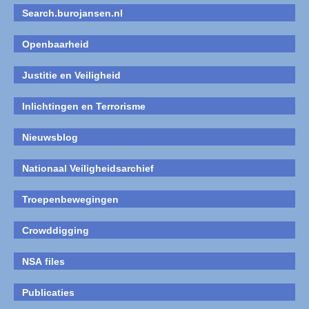
Search.burojansen.nl
Openbaarheid
Justitie en Veiligheid
Inlichtingen en Terrorisme
Nieuwsblog
Nationaal Veiligheidsarchief
Troepenbewegingen
Crowddigging
NSA files
Publicaties