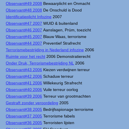
Observant#49 2008
Bewaarplicht en Onmacht
Observant#48 2008
De Onschuld is Dood
Identificatieplicht Infozine
2007
Observant#47 2007
WUID & buitenland
Observant#46 2007
Aanslagen, Prüm, toezicht
Observant#45 2007
Blauw Waas, terrorisme
Observant#44 2007
Preventief Strafrecht
Terrorismebestrijding in Nederland infozine
2006
Ruimte voor het recht
2006 Demonstratierecht
Onder Druk, Terrorismebestrijding NL
2006
Observant#43 2006
Kiezen verdwijnen terreur
Observant#42 2006
Schaduw terreur
Observant#41 2006
Willekeurig Strafrecht
Observant#40 2006
Vuile terreur oorlog
Observant#39 2006
Terreur van grootmachten
Gestraft zonder veroordeling
2005
Observant#38 2005
Bedrijfsspionage terrorisme
Observant#37 2005
Terrorisme fabels
Observant#36 2005
Terroristen lijsten