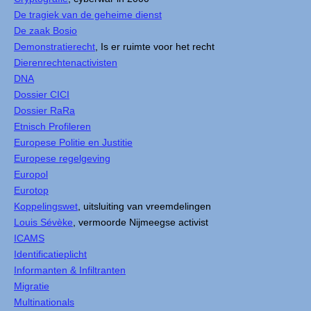
De tragiek van de geheime dienst
De zaak Bosio
Demonstratierecht
, Is er ruimte voor het recht
Dierenrechtenactivisten
DNA
Dossier CICI
Dossier RaRa
Etnisch Profileren
Europese Politie en Justitie
Europese regelgeving
Europol
Eurotop
Koppelingswet
, uitsluiting van vreemdelingen
Louis Sévèke
, vermoorde Nijmeegse activist
ICAMS
Identificatieplicht
Informanten & Infiltranten
Migratie
Multinationals