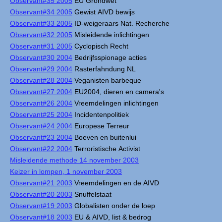
Observant#35 2005
EU Grondwet
Observant#34 2005
Gewist AIVD bewijs
Observant#33 2005
ID-weigeraars Nat. Recherche
Observant#32 2005
Misleidende inlichtingen
Observant#31 2005
Cyclopisch Recht
Observant#30 2004
Bedrijfsspionage acties
Observant#29 2004
Rasterfahndung NL
Observant#28 2004
Veganisten barbeque
Observant#27 2004
EU2004, dieren en camera's
Observant#26 2004
Vreemdelingen inlichtingen
Observant#25 2004
Incidentenpolitiek
Observant#24 2004
Europese Terreur
Observant#23 2004
Boeven en buitenlui
Observant#22 2004
Terroristische Activist
Misleidende methode 14 november 2003
Keizer in lompen, 1 november 2003
Observant#21 2003
Vreemdelingen en de AIVD
Observant#20 2003
Snuffelstaat
Observant#19 2003
Globalisten onder de loep
Observant#18 2003
EU & AIVD, list & bedrog