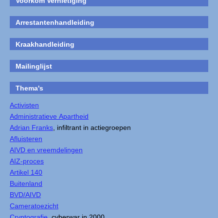
Voorkom Vernietiging
Arrestantenhandleiding
Kraakhandleiding
Mailinglijst
Thema's
Activisten
Administratieve Apartheid
Adrian Franks
, infiltrant in actiegroepen
Afluisteren
AIVD en vreemdelingen
AIZ-proces
Artikel 140
Buitenland
BVD/AIVD
Cameratoezicht
Cryptografie
, cyberwar in 2000