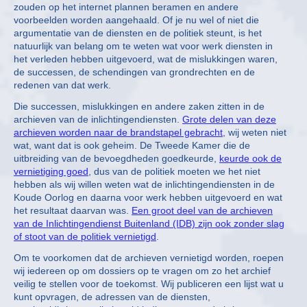
zouden op het internet plannen beramen en andere
voorbeelden worden aangehaald. Of je nu wel of niet die
argumentatie van de diensten en de politiek steunt, is het
natuurlijk van belang om te weten wat voor werk diensten in
het verleden hebben uitgevoerd, wat de mislukkingen waren,
de successen, de schendingen van grondrechten en de
redenen van dat werk.
Die successen, mislukkingen en andere zaken zitten in de
archieven van de inlichtingendiensten.
Grote delen van deze
archieven worden naar de brandstapel gebracht
, wij weten niet
wat, want dat is ook geheim. De Tweede Kamer die de
uitbreiding van de bevoegdheden goedkeurde,
keurde ook de
vernietiging goed
, dus van de politiek moeten we het niet
hebben als wij willen weten wat de inlichtingendiensten in de
Koude Oorlog en daarna voor werk hebben uitgevoerd en wat
het resultaat daarvan was.
Een groot deel van de archieven
van de Inlichtingendienst Buitenland (IDB) zijn ook zonder slag
of stoot van de politiek vernietigd
.
Om te voorkomen dat de archieven vernietigd worden, roepen
wij iedereen op om dossiers op te vragen om zo het archief
veilig te stellen voor de toekomst. Wij publiceren een lijst wat u
kunt opvragen, de adressen van de diensten,