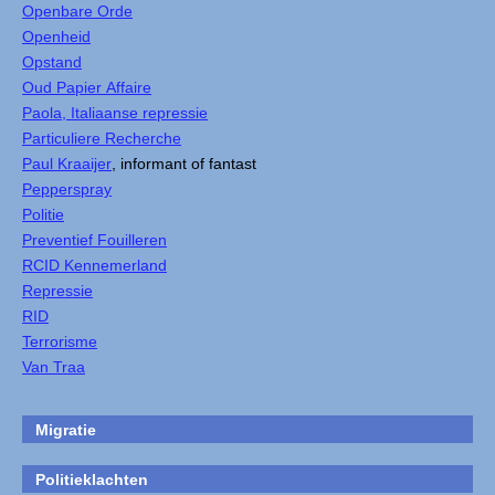
Openbare Orde
Openheid
Opstand
Oud Papier Affaire
Paola, Italiaanse repressie
Particuliere Recherche
Paul Kraaijer
, informant of fantast
Pepperspray
Politie
Preventief Fouilleren
RCID Kennemerland
Repressie
RID
Terrorisme
Van Traa
Migratie
Politieklachten