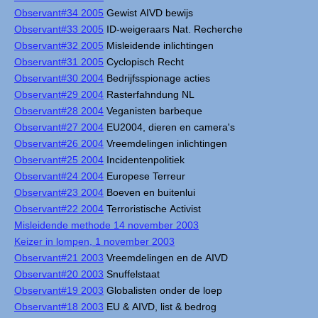
Observant#34 2005
Gewist AIVD bewijs
Observant#33 2005
ID-weigeraars Nat. Recherche
Observant#32 2005
Misleidende inlichtingen
Observant#31 2005
Cyclopisch Recht
Observant#30 2004
Bedrijfsspionage acties
Observant#29 2004
Rasterfahndung NL
Observant#28 2004
Veganisten barbeque
Observant#27 2004
EU2004, dieren en camera's
Observant#26 2004
Vreemdelingen inlichtingen
Observant#25 2004
Incidentenpolitiek
Observant#24 2004
Europese Terreur
Observant#23 2004
Boeven en buitenlui
Observant#22 2004
Terroristische Activist
Misleidende methode 14 november 2003
Keizer in lompen, 1 november 2003
Observant#21 2003
Vreemdelingen en de AIVD
Observant#20 2003
Snuffelstaat
Observant#19 2003
Globalisten onder de loep
Observant#18 2003
EU & AIVD, list & bedrog