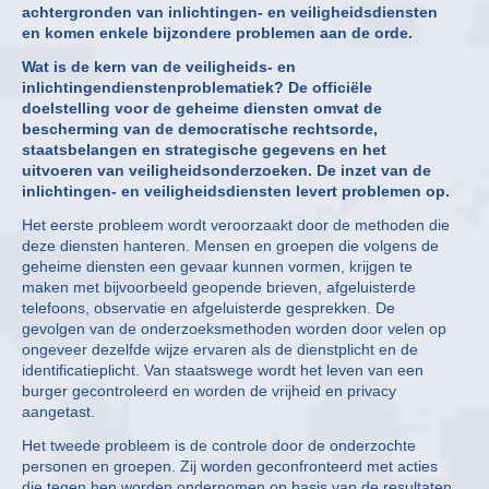
achtergronden van inlichtingen- en veiligheidsdiensten
en komen enkele bijzondere problemen aan de orde.
Wat is de kern van de veiligheids- en
inlichtingendienstenproblematiek? De officiële
doelstelling voor de geheime diensten omvat de
bescherming van de democratische rechtsorde,
staatsbelangen en strategische gegevens en het
uitvoeren van veiligheidsonderzoeken. De inzet van de
inlichtingen- en veiligheidsdiensten levert problemen op.
Het eerste probleem wordt veroorzaakt door de methoden die
deze diensten hanteren. Mensen en groepen die volgens de
geheime diensten een gevaar kunnen vormen, krijgen te
maken met bijvoorbeeld geopende brieven, afgeluisterde
telefoons, observatie en afgeluisterde gesprekken. De
gevolgen van de onderzoeksmethoden worden door velen op
ongeveer dezelfde wijze ervaren als de dienstplicht en de
identificatieplicht. Van staatswege wordt het leven van een
burger gecontroleerd en worden de vrijheid en privacy
aangetast.
Het tweede probleem is de controle door de onderzochte
personen en groepen. Zij worden geconfronteerd met acties
die tegen hen worden ondernomen op basis van de resultaten