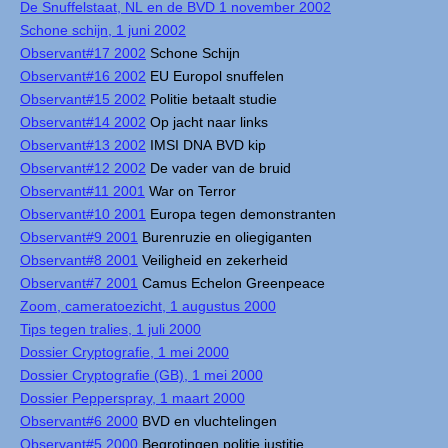
De Snuffelstaat, NL en de BVD 1 november 2002
Schone schijn, 1 juni 2002
Observant#17 2002
Schone Schijn
Observant#16 2002
EU Europol snuffelen
Observant#15 2002
Politie betaalt studie
Observant#14 2002
Op jacht naar links
Observant#13 2002
IMSI DNA BVD kip
Observant#12 2002
De vader van de bruid
Observant#11 2001
War on Terror
Observant#10 2001
Europa tegen demonstranten
Observant#9 2001
Burenruzie en oliegiganten
Observant#8 2001
Veiligheid en zekerheid
Observant#7 2001
Camus Echelon Greenpeace
Zoom, cameratoezicht, 1 augustus 2000
Tips tegen tralies, 1 juli 2000
Dossier Cryptografie, 1 mei 2000
Dossier Cryptografie (GB), 1 mei 2000
Dossier Pepperspray, 1 maart 2000
Observant#6 2000
BVD en vluchtelingen
Observant#5 2000
Begrotingen politie justitie