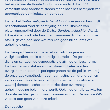
het einde van de Koude Oorlog is veranderd. De BVD
verschuift haar aandacht steeds meer naar het bestrijden van
georganiseerde misdaad en corruptie.
Het artikel
Duitse veiligheidsdienst loopt in eigen val
beschrijft
het schandaal rond de bestrijding èn het uitlokken van
plutoniumsmokkel door de Duitse
Bundesnachrichtendienst
.
Dit artikel en de korte berichten, waarmee dit themanummer
afsluit, geven een idee wat mis kan gaan bij de inzet van
geheime diensten.
Het kernprobleem van de inzet van inlichtingen- en
veiligheidsdiensten is een akelige paradox. De geheime
diensten schaden de democratie die zij moeten beschermen.
De beschermingstaken kunnen daarom beter worden
overgenomen door opsporingsorganen als de politie, waarbij
de onderzoeksmethoden geen aantasting van grondrechten
veroorzaken, waarbij inzage door individuen mogelijk is en
waarbij democratische controle niet door overmatige
geheimhouding belemmerd wordt. Ook moeten alle activiteiten
door de rechter gecontroleerd kunnen worden. De nieuwe WIV
voldoet aan geen van deze criteria.
De redactie