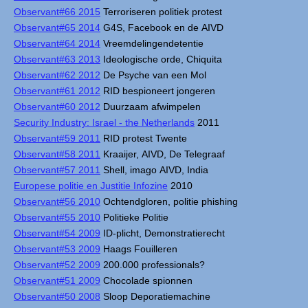
Observant#66 2015
Terroriseren politiek protest
Observant#65 2014
G4S, Facebook en de AIVD
Observant#64 2014
Vreemdelingendetentie
Observant#63 2013
Ideologische orde, Chiquita
Observant#62 2012
De Psyche van een Mol
Observant#61 2012
RID bespioneert jongeren
Observant#60 2012
Duurzaam afwimpelen
Security Industry: Israel - the Netherlands
2011
Observant#59 2011
RID protest Twente
Observant#58 2011
Kraaijer, AIVD, De Telegraaf
Observant#57 2011
Shell, imago AIVD, India
Europese politie en Justitie Infozine
2010
Observant#56 2010
Ochtendgloren, politie phishing
Observant#55 2010
Politieke Politie
Observant#54 2009
ID-plicht, Demonstratierecht
Observant#53 2009
Haags Fouilleren
Observant#52 2009
200.000 professionals?
Observant#51 2009
Chocolade spionnen
Observant#50 2008
Sloop Deporatiemachine