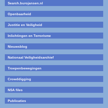
Search.burojansen.nl
Openbaarheid
Justitie en Veiligheid
Inlichtingen en Terrorisme
Nieuwsblog
Nationaal Veiligheidsarchief
Troepenbewegingen
Crowddigging
NSA files
Publicaties