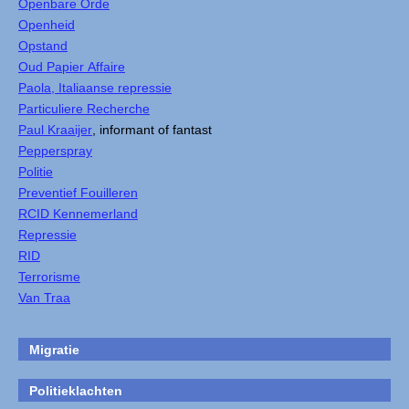
Openbare Orde
Openheid
Opstand
Oud Papier Affaire
Paola, Italiaanse repressie
Particuliere Recherche
Paul Kraaijer
, informant of fantast
Pepperspray
Politie
Preventief Fouilleren
RCID Kennemerland
Repressie
RID
Terrorisme
Van Traa
Migratie
Politieklachten