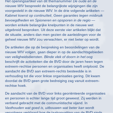
Het openingsartikel van dit themanummer
De oude en de
nieuwe WIV
bespreekt de belangrijkste wijzigingen die zijn
voorgesteld in de nieuwe WIV. In de drie volgende artikelen —
Kabinet koerst op continuïteit
,
Geen garanties tegen misbruik
bevoegdheden
en
Spioneren en opsporen in de regio
—
worden enkele belangrijke knelpunten in de nieuwe wet
uitgebreid besproken. Uit deze eerste vier artikelen blijkt dat
de situatie, anders dan men gezien de aanleidingen voor de
geheel nieuwe WIV zou verwachten, er niet beter op wordt.
De artikelen die op de bespreking en beoordelingen van de
nieuwe WIV volgen, gaan dieper in op de aandachtsgebieden
van veiligheidsdiensten.
Blinde vlek of doorn in het oog
beschrijft de activiteiten die de BVD door de jaren heen tegen
extreem-rechtse personen en organisaties heeft ontplooid. De
aandacht die BVD aan extreem-rechts besteedde is in
verhouding tot die voor linkse organisaties gering. Dit kwam
doordat de BVD geen grote bedreiging zag vanuit extreem-
rechtse hoek.
De aandacht van de BVD voor links georiënteerde organisaties
en personen is echter lange tijd groot geweest. Zij werden in
verband gebracht met de communistische vijand. In
Vasthouden wat goed is, uitbouwen wat beter kan
wordt
vervolgens verklaard hoe de taakopvatting van de BVD sinds