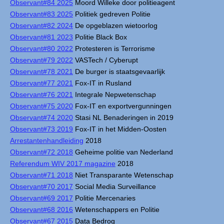
Observant#84 2025
Moord Willeke door politieagent
Observant#83 2025
Politiek gedreven Politie
Observant#82 2024
De opgeblazen wietoorlog
Observant#81 2023
Politie Black Box
Observant#80 2022
Protesteren is Terrorisme
Observant#79 2022
VASTech / Cyberupt
Observant#78 2021
De burger is staatsgevaarlijk
Observant#77 2021
Fox-IT in Rusland
Observant#76 2021
Integrale Nepwetenschap
Observant#75 2020
Fox-IT en exportvergunningen
Observant#74 2020
Stasi NL Benaderingen in 2019
Observant#73 2019
Fox-IT in het Midden-Oosten
Arrestantenhandleiding
2018
Observant#72 2018
Geheime politie van Nederland
Referendum WIV 2017 magazine
2018
Observant#71 2018
Niet Transparante Wetenschap
Observant#70 2017
Social Media Surveillance
Observant#69 2017
Politie Mercenaries
Observant#68 2016
Wetenschappers en Politie
Observant#67 2015
Data Bedrog