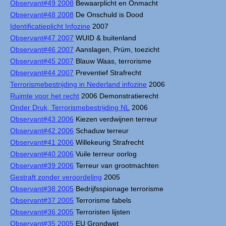
Observant#49 2008
Bewaarplicht en Onmacht
Observant#48 2008
De Onschuld is Dood
Identificatieplicht Infozine
2007
Observant#47 2007
WUID & buitenland
Observant#46 2007
Aanslagen, Prüm, toezicht
Observant#45 2007
Blauw Waas, terrorisme
Observant#44 2007
Preventief Strafrecht
Terrorismebestrijding in Nederland infozine
2006
Ruimte voor het recht
2006 Demonstratierecht
Onder Druk, Terrorismebestrijding NL
2006
Observant#43 2006
Kiezen verdwijnen terreur
Observant#42 2006
Schaduw terreur
Observant#41 2006
Willekeurig Strafrecht
Observant#40 2006
Vuile terreur oorlog
Observant#39 2006
Terreur van grootmachten
Gestraft zonder veroordeling
2005
Observant#38 2005
Bedrijfsspionage terrorisme
Observant#37 2005
Terrorisme fabels
Observant#36 2005
Terroristen lijsten
Observant#35 2005
EU Grondwet