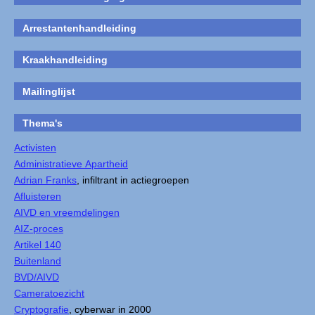
Arrestantenhandleiding
Kraakhandleiding
Mailinglijst
Thema's
Activisten
Administratieve Apartheid
Adrian Franks
, infiltrant in actiegroepen
Afluisteren
AIVD en vreemdelingen
AIZ-proces
Artikel 140
Buitenland
BVD/AIVD
Cameratoezicht
Cryptografie
, cyberwar in 2000