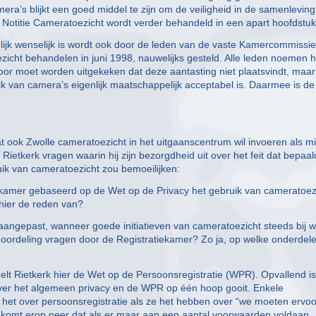
era’s blijkt een goed middel te zijn om de veiligheid in de samenleving
 De Notitie Cameratoezicht wordt verder behandeld in een apart hoofdstuk
ijk wenselijk is wordt ook door de leden van de vaste Kamercommissie
ezicht behandelen in juni 1998, nauwelijks gesteld. Alle leden noemen h
voor moet worden uitgekeken dat deze aantasting niet plaatsvindt, maar
uik van camera’s eigenlijk maatschappelijk acceptabel is. Daarmee is de
 ook Zwolle cameratoezicht in het uitgaanscentrum wil invoeren als m
ietkerk vragen waarin hij zijn bezorgdheid uit over het feit dat bepaa
ik van cameratoezicht zou bemoeilijken:
iekamer gebaseerd op de Wet op de Privacy het gebruik van cameratoez
 hier de reden van?
angepast, wanneer goede initiatieven van cameratoezicht steeds bij w
ordeling vragen door de Registratiekamer? Zo ja, op welke onderdel
elt Rietkerk hier de Wet op de Persoonsregistratie (WPR). Opvallend is
 over het algemeen privacy en de WPR op één hoop gooit. Enkele
het over persoonsregistratie als ze het hebben over “we moeten ervoo
Dit komt erop neer dat als er maar aan een aantal voorwaarden voldaan