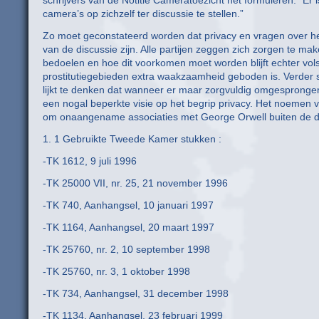
schrijvers van de Notitie Cameratoezicht het formuleren: “Er
camera’s op zichzelf ter discussie te stellen.”
Zo moet geconstateerd worden dat privacy en vragen over he
van de discussie zijn. Alle partijen zeggen zich zorgen te m
bedoelen en hoe dit voorkomen moet worden blijft echter volst
prostitutiegebieden extra waakzaamheid geboden is. Verder s
lijkt te denken dat wanneer er maar zorgvuldig omgesprongen 
een nogal beperkte visie op het begrip privacy. Het noemen va
om onaangename associaties met George Orwell buiten de d
1. 1 Gebruikte Tweede Kamer stukken :
-TK 1612, 9 juli 1996
-TK 25000 VII, nr. 25, 21 november 1996
-TK 740, Aanhangsel, 10 januari 1997
-TK 1164, Aanhangsel, 20 maart 1997
-TK 25760, nr. 2, 10 september 1998
-TK 25760, nr. 3, 1 oktober 1998
-TK 734, Aanhangsel, 31 december 1998
-TK 1134, Aanhangsel, 23 februari 1999