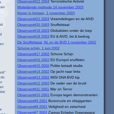
Observant#22 2004
Terroristische Activist
e
kan
Misleidende methode 14 november 2003
Keizer in lompen, 1 november 2003
Observant#21 2003
Vreemdelingen en de AIVD
id
Observant#20 2003
Snuffelstaat
e
Observant#19 2003
Globalisten onder de loep
ld
Observant#18 2003
EU & AIVD, list & bedrog
De Snuffelstaat, NL en de BVD 1 november 2002
ten
Schone schijn, 1 juni 2002
Observant#17 2002
Schone Schijn
Observant#16 2002
EU Europol snuffelen
Observant#15 2002
Politie betaalt studie
Observant#14 2002
Op jacht naar links
eld”
 de
Observant#13 2002
IMSI DNA BVD kip
er
Observant#12 2002
De vader van de bruid
van
Observant#11 2001
War on Terror
dat
Observant#10 2001
Europa tegen demonstranten
Observant#9 2001
Burenruzie en oliegiganten
Observant#8 2001
Veiligheid en zekerheid
de
Observant#7 2001
Camus Echelon Greenpeace