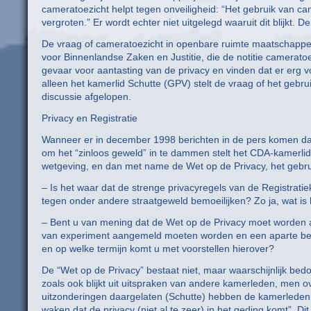
cameratoezicht helpt tegen onveiligheid: “Het gebruik van cam
vergroten.” Er wordt echter niet uitgelegd waaruit dit blijkt.
De vraag of cameratoezicht in openbare ruimte maatschappel
voor Binnenlandse Zaken en Justitie, die de notitie camerato
gevaar voor aantasting van de privacy en vinden dat er erg 
alleen het kamerlid Schutte (GPV) stelt de vraag of het gebr
discussie afgelopen.
Privacy en Registratie
Wanneer er in december 1998 berichten in de pers komen dat
om het “zinloos geweld” in te dammen stelt het CDA-kamerlid R
wetgeving, en dan met name de Wet op de Privacy, het gebru
– Is het waar dat de strenge privacyregels van de Registrat
tegen onder andere straatgeweld bemoeilijken? Zo ja, wat is
– Bent u van mening dat de Wet op de Privacy moet worden a
van experiment aangemeld moeten worden en een aparte beo
en op welke termijn komt u met voorstellen hierover?
De “Wet op de Privacy” bestaat niet, maar waarschijnlijk bedo
zoals ook blijkt uit uitspraken van andere kamerleden, men
uitzonderingen daargelaten (Schutte) hebben de kamerleden 
waken dat de privacy (niet al te zeer) in het geding komt”. 