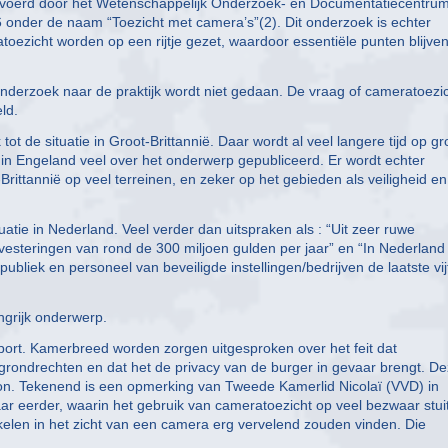
evoerd door het Wetenschappelijk Onderzoek- en Documentatiecentru
96 onder de naam “Toezicht met camera’s”(2). Dit onderzoek is echter
toezicht worden op een rijtje gezet, waardoor essentiële punten blijve
 onderzoek naar de praktijk wordt niet gedaan. De vraag of cameratoezi
ld.
ot de situatie in Groot-Brittannië. Daar wordt al veel langere tijd op gr
in Engeland veel over het onderwerp gepubliceerd. Er wordt echter
Brittannië op veel terreinen, en zeker op het gebieden als veiligheid en
uatie in Nederland. Veel verder dan uitspraken als : “Uit zeer ruwe
vesteringen van rond de 300 miljoen gulden per jaar” en “In Nederland
ubliek en personeel van beveiligde instellingen/bedrijven de laatste vij
ngrijk onderwerp.
rt. Kamerbreed worden zorgen uitgesproken over het feit dat
grondrechten en dat het de privacy van de burger in gevaar brengt. D
 zon. Tekenend is een opmerking van Tweede Kamerlid Nicolaï (VVD) in
aar eerder, waarin het gebruik van cameratoezicht op veel bezwaar stuit
kelen in het zicht van een camera erg vervelend zouden vinden. Die