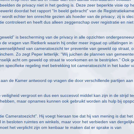
eelden de privacy niet in het geding is. Deze zeer beperkte visie op h
ewerkt doordat het rapport “In beeld gebracht” van de Registratiekame
wordt echter ten onrechte gezien als hoeder van de privacy; zij is slec
e controleert en heeft dus alleen zeggenschap over registratie en niet
s geweld” is bescherming van de privacy in alle opzichten ondergesnee
p de vragen van Rietkerk waarin hij onder meer ingaat op uitlatingen in
wenselijkheid van cameratoezicht ter preventie van geweld op straat, 
rinchem. Zo zegt Peper letterlijk: “Wij juichen de plannen van gemeente
selijk acht om geweld op straat te voorkomen en te bestrijden.” Ook g
en specifieke regeling met betrekking tot cameratoezicht in het kader 
f aan de Kamer antwoord op vragen die door verschillende partijen aan
 veiligheid vergroot en dus een succesvol middel kan zijn in de strijd t
 hebben, maar opnames kunnen ook gebruikt worden als hulp bij opspo
ie Cameratoezicht”. Hij voegt hieraan toe dat hij van mening is dat het
 in besloten ruimtes en winkels, maar voor het verbieden van dergelijk
moet het verplicht zijn om kenbaar te maken dat er sprake is van