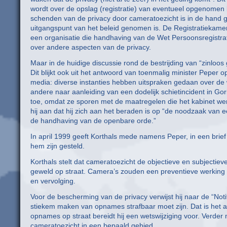
wordt over de opslag (registratie) van eventueel opgenomen b
schenden van de privacy door cameratoezicht is in de hand g
uitgangspunt van het beleid genomen is. De Registratiekamer 
een organisatie die handhaving van de Wet Persoonsregistrati
over andere aspecten van de privacy.
Maar in de huidige discussie rond de bestrijding van “zinloo
Dit blijkt ook uit het antwoord van toenmalig minister Peper o
media: diverse instanties hebben uitspraken gedaan over de 
andere naar aanleiding van een dodelijk schietincident in Go
toe, omdat ze sporen met de maatregelen die het kabinet wen
hij aan dat hij zich aan het beraden is op “de noodzaak van e
de handhaving van de openbare orde.”
In april 1999 geeft Korthals mede namens Peper, in een brie
hem zijn gesteld.
Korthals stelt dat cameratoezicht de objectieve en subjectieve
geweld op straat. Camera’s zouden een preventieve werking
en vervolging.
Voor de bescherming van de privacy verwijst hij naar de “Notit
stiekem maken van opnames strafbaar moet zijn. Dat is het al
opnames op straat bereidt hij een wetswijziging voor. Verder 
cameratoezicht in een bepaald gebied.