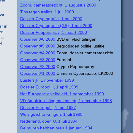
 van
Zoom, cameratoezicht, 1 augustus 2000
Tips tegen tralies, 1 juli 2000
ost
Dossier Cryptografie, 1 mei 2000
Dossier Cryptografie (GB), 1 mei 2000
r in
en
Dossier Pepperspray, 1 maart 2000
is
Observant#6 2000
BVD en vluchtelingen
l
Observant#5 2000
Begrotingen politie justitie
Observant#4 2000
Zoom: dossier cameratoezicht
Observant#3 2000
Europol
Observant#2 2000
Crypto Pepperspray
Observant#1 2000
Crime in Cyberspace, EK2000
Luisterrijk, 1 november 1999
Dossier Europol II, 1 april 1999
Het Europese asielbeleid, 1 september 1999
VD-Amok inlichtingendiensten, 1 december 1998
Dossier Europol I, 1 mei 1997
Welingelichte Kringen, 1 juli 1995
Nederland, open U, 1 juli 1994
De muren hebben oren 1 januari 1994