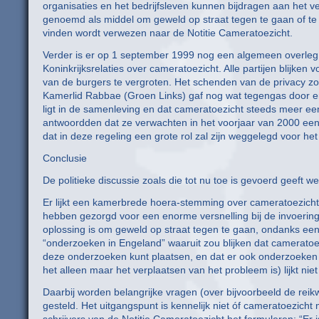
organisaties en het bedrijfsleven kunnen bijdragen aan het 
genoemd als middel om geweld op straat tegen te gaan of t
vinden wordt verwezen naar de Notitie Cameratoezicht.
Verder is er op 1 september 1999 nog een algemeen overleg 
Koninkrijksrelaties over cameratoezicht. Alle partijen blijke
van de burgers te vergroten. Het schenden van de privacy zo
Kamerlid Rabbae (Groen Links) gaf nog wat tegengas door er
ligt in de samenleving en dat cameratoezicht steeds meer een 
antwoordden dat ze verwachten in het voorjaar van 2000 een
dat in deze regeling een grote rol zal zijn weggelegd voor het
Conclusie
De politieke discussie zoals die tot nu toe is gevoerd geeft we
Er lijkt een kamerbrede hoera-stemming over cameratoezicht
hebben gezorgd voor een enorme versnelling bij de invoering 
oplossing is om geweld op straat tegen te gaan, ondanks een 
“onderzoeken in Engeland” waaruit zou blijken dat cameratoezi
deze onderzoeken kunt plaatsen, en dat er ook onderzoeken zij
het alleen maar het verplaatsen van het probleem is) lijkt nie
Daarbij worden belangrijke vragen (over bijvoorbeeld de reikw
gesteld. Het uitgangspunt is kennelijk niet óf cameratoezic