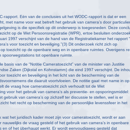
-rapport. Eén van de conclusies uit het WODC-rapport is dat er een
t, met name voor wat betreft het gebruik van camera’s door particulie
lgeving is die specifiek op dit onderwerp is toegesneden. Deze concl
toezicht op de Wet Persoonsregistratie (WPR), ertoe besluiten onderzoek
nuari 1997 verschijnt van de hand van de Registratiekamer het rapport 
a’s voor toezicht en beveiliging.”(3) Dit onderzoek richt zich op
k op toezicht op de openbare weg en in openbare ruimtes. Overigens re
n spoorwegstations tot openbare ruimte.
 basis van de “Notitie Cameratoezicht” van de minister van Justitie
andse Zaken (Dijkstal en Kohnstamm) die eind 1997 verschijnt. De inho
oor toezicht en beveiliging in het licht van de bescherming van de
idsvoornemens die daaruit voortvloeien. De notitie gaat met name in op
elt de vraag hoe cameratoezicht zich verhoudt tot de Wet
ling voor het gebruik van camera’s als preventie- en opsporingsmiddel:
gebruik van camera’s op zichzelf ter discussie te stellen, wel is er
icht het recht op bescherming van de persoonlijke levenssfeer in het
 wat het juridisch kader moet zijn voor cameratoezicht, wordt er aan
r nauwelijks de vraag gesteld of het gebruik van camera’s in openbare
 is en of het überhaupt werkt. Er wordt eenvoudigweg gesteld dat