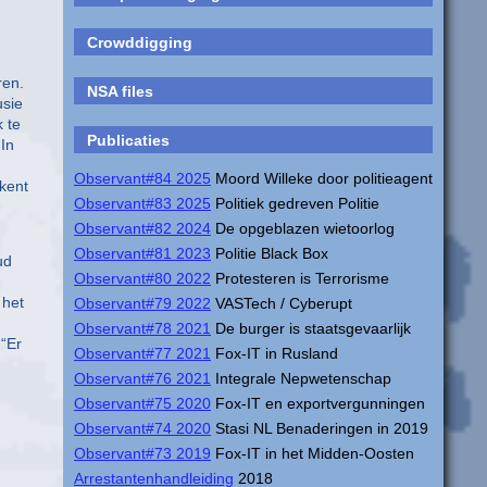
Crowddigging
ren.
NSA files
usie
 te
Publicaties
“In
Observant#84 2025
Moord Willeke door politieagent
kent
Observant#83 2025
Politiek gedreven Politie
Observant#82 2024
De opgeblazen wietoorlog
Observant#81 2023
Politie Black Box
ud
Observant#80 2022
Protesteren is Terrorisme
 het
Observant#79 2022
VASTech / Cyberupt
Observant#78 2021
De burger is staatsgevaarlijk
 “Er
Observant#77 2021
Fox-IT in Rusland
Observant#76 2021
Integrale Nepwetenschap
Observant#75 2020
Fox-IT en exportvergunningen
Observant#74 2020
Stasi NL Benaderingen in 2019
Observant#73 2019
Fox-IT in het Midden-Oosten
Arrestantenhandleiding
2018