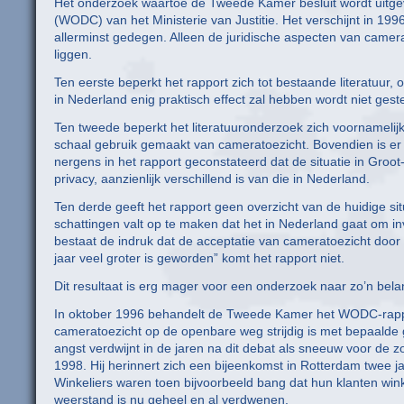
Het onderzoek waartoe de Tweede Kamer besluit wordt uitg
(WODC) van het Ministerie van Justitie. Het verschijnt in 19
allerminst gedegen. Alleen de juridische aspecten van camera
liggen.
Ten eerste beperkt het rapport zich tot bestaande literatuur,
in Nederland enig praktisch effect zal hebben wordt niet geste
Ten tweede beperkt het literatuuronderzoek zich voornamelijk t
schaal gebruik gemaakt van cameratoezicht. Bovendien is er 
nergens in het rapport geconstateerd dat de situatie in Groot-
privacy, aanzienlijk verschillend is van die in Nederland.
Ten derde geeft het rapport geen overzicht van de huidige sit
schattingen valt op te maken dat het in Nederland gaat om in
bestaat de indruk dat de acceptatie van cameratoezicht door p
jaar veel groter is geworden” komt het rapport niet.
Dit resultaat is erg mager voor een onderzoek naar zo’n bela
In oktober 1996 behandelt de Tweede Kamer het WODC-rappo
cameratoezicht op de openbare weg strijdig is met bepaalde 
angst verdwijnt in de jaren na dit debat als sneeuw voor de
1998. Hij herinnert zich een bijeenkomst in Rotterdam twee j
Winkeliers waren toen bijvoorbeeld bang dat hun klanten win
weerstand is nu geheel en al verdwenen.