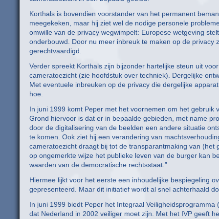
Korthals is bovendien voorstander van het permanent bema
meegekeken, maar hij ziet wel de nodige personele problem
omwille van de privacy wegwimpelt: Europese wetgeving ste
onderbouwd. Door nu meer inbreuk te maken op de privacy za
gerechtvaardigd.
Verder spreekt Korthals zijn bijzonder hartelijke steun uit voo
cameratoezicht (zie hoofdstuk over techniek). Dergelijke ont
Met eventuele inbreuken op de privacy die dergelijke apparatu
hoe.
In juni 1999 komt Peper met het voornemen om het gebruik va
Grond hiervoor is dat er in bepaalde gebieden, met name pros
door de digitalisering van de beelden een andere situatie ont
te komen. Ook ziet hij een verandering van machtsverhoudin
cameratoezicht draagt bij tot de transparantmaking van (he
op ongemerkte wijze het publieke leven van de burger kan be
waarden van de democratische rechtsstaat.”
Hiermee lijkt voor het eerste een inhoudelijke bespiegeling 
gepresenteerd. Maar dit initiatief wordt al snel achterhaald d
In juni 1999 biedt Peper het Integraal Veiligheidsprogramm
dat Nederland in 2002 veiliger moet zijn. Met het IVP geeft h