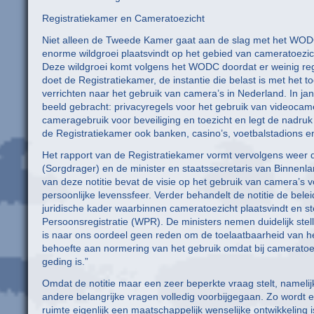
Registratiekamer en Cameratoezicht
Niet alleen de Tweede Kamer gaat aan de slag met het WODC
enorme wildgroei plaatsvindt op het gebied van cameratoezich
Deze wildgroei komt volgens het WODC doordat er weinig rege
doet de Registratiekamer, de instantie die belast is met het 
verrichten naar het gebruik van camera’s in Nederland. In ja
beeld gebracht: privacyregels voor het gebruik van videocamer
cameragebruik voor beveiliging en toezicht en legt de nadru
de Registratiekamer ook banken, casino’s, voetbalstadions e
Het rapport van de Registratiekamer vormt vervolgens weer de
(Sorgdrager) en de minister en staatssecretaris van Binnenl
van deze notitie bevat de visie op het gebruik van camera’s v
persoonlijke levenssfeer. Verder behandelt de notitie de bele
juridische kader waarbinnen cameratoezicht plaatsvindt en st
Persoonsregistratie (WPR). De ministers nemen duidelijk stel
is naar ons oordeel geen reden om de toelaatbaarheid van het 
behoefte aan normering van het gebruik omdat bij cameratoez
geding is.”
Omdat de notitie maar een zeer beperkte vraag stelt, namelijk
andere belangrijke vragen volledig voorbijgegaan. Zo wordt e
ruimte eigenlijk een maatschappelijk wenselijke ontwikkeling