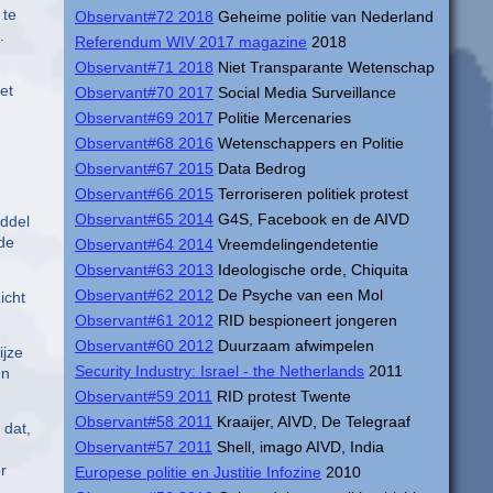
 te
Observant#72 2018
Geheime politie van Nederland
.
Referendum WIV 2017 magazine
2018
Observant#71 2018
Niet Transparante Wetenschap
et
Observant#70 2017
Social Media Surveillance
Observant#69 2017
Politie Mercenaries
Observant#68 2016
Wetenschappers en Politie
Observant#67 2015
Data Bedrog
Observant#66 2015
Terroriseren politiek protest
Observant#65 2014
G4S, Facebook en de AIVD
iddel
lde
Observant#64 2014
Vreemdelingendetentie
Observant#63 2013
Ideologische orde, Chiquita
Observant#62 2012
De Psyche van een Mol
icht
Observant#61 2012
RID bespioneert jongeren
Observant#60 2012
Duurzaam afwimpelen
ijze
Security Industry: Israel - the Netherlands
2011
en
Observant#59 2011
RID protest Twente
Observant#58 2011
Kraaijer, AIVD, De Telegraaf
 dat,
Observant#57 2011
Shell, imago AIVD, India
r
Europese politie en Justitie Infozine
2010