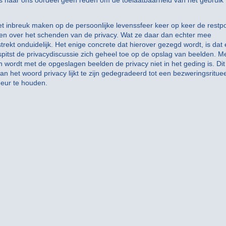
 is naar ons oordeel geen reden om de toelaatbaarheid van het gebruik
t inbreuk maken op de persoonlijke levenssfeer keer op keer de restp
aken over het schenden van de privacy. Wat ze daar dan echter mee
rekt onduidelijk. Het enige concrete dat hierover gezegd wordt, is dat e
pitst de privacydiscussie zich geheel toe op de opslag van beelden. M
wordt met de opgeslagen beelden de privacy niet in het geding is. Dit 
n het woord privacy lijkt te zijn gedegradeerd tot een bezweringsrituee
eur te houden.