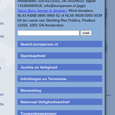
m
Amsterdam, 020-6123202, 06-34339533, signal
+31684065516, info@burojansen.nl (pgp)
n
Steun Buro Jansen & Janssen.
Word donateur,
NL43 ASNB 0856 9868 52 of NL56 INGB 0000 6039
04 ten name van Stichting Res Publica, Postbus
cht
11556, 1001 GN Amsterdam.
ote
Search.burojansen.nl
Openbaarheid
Justitie en Veiligheid
f
Inlichtingen en Terrorisme
Nieuwsblog
eze
Nationaal Veiligheidsarchief
te.
Troepenbewegingen