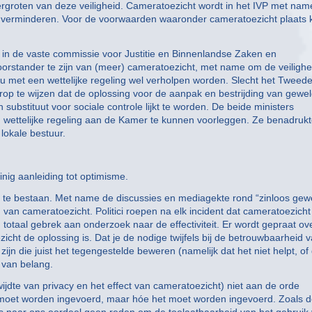
vergroten van deze veiligheid. Cameratoezicht wordt in het IVP met nam
e verminderen. Voor de voorwaarden waaronder cameratoezicht plaats 
in de vaste commissie voor Justitie en Binnenlandse Zaken en
n voorstander te zijn van (meer) cameratoezicht, met name om de veilighe
u met een wettelijke regeling wel verholpen worden. Slecht het Tweed
op te wijzen dat de oplossing voor de aanpak en bestrijding van gewe
substituut voor sociale controle lijkt te worden. De beide ministers
 wettelijke regeling aan de Kamer te kunnen voorleggen. Ze benadruk
 lokale bestuur.
inig aanleiding tot optimisme.
 te bestaan. Met name de discussies en mediagekte rond “zinloos gew
van cameratoezicht. Politici roepen na elk incident dat cameratoezicht
totaal gebrek aan onderzoek naar de effectiviteit. Er wordt gepraat ov
cht de oplossing is. Dat je de nodige twijfels bij de betrouwbaarheid 
n die juist het tegengestelde beweren (namelijk dat het niet helpt, of 
t van belang.
ijdte van privacy en het effect van cameratoezicht) niet aan de orde
ht moet worden ingevoerd, maar hóe het moet worden ingevoerd. Zoals 