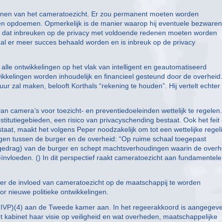
nnen van het cameratoezicht. Er zou permanent moeten worden
en opdoemen. Opmerkelijk is de manier waarop hij eventuele bezwaren
lt dat inbreuken op de privacy met voldoende redenen moeten worden
l er meer succes behaald worden en is inbreuk op de privacy
r alle ontwikkelingen op het vlak van intelligent en geautomatiseerd
wikkelingen worden inhoudelijk en financieel gesteund door de overheid
ur zal maken, belooft Korthals “rekening te houden”. Hij vertelt echter 
n camera’s voor toezicht- en preventiedoeleinden wettelijk te regelen.
titutiegebieden, een risico van privacyschending bestaat. Ook het feit 
staat, maakt het volgens Peper noodzakelijk om tot een wettelijke regel
gen tussen de burger en de overheid: “Op ruime schaal toegepast
t gedrag) van de burger en schept machtsverhoudingen waarin de overh
ïnvloeden. () In dit perspectief raakt cameratoezicht aan fundamentele
over de invloed van cameratoezicht op de maatschappij te worden
oor nieuwe politieke ontwikkelingen.
a (IVP)(4) aan de Tweede kamer aan. In het regeerakkoord is aangegev
et kabinet haar visie op veiligheid en wat overheden, maatschappelijke