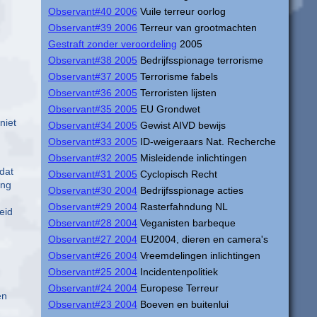
Observant#40 2006
Vuile terreur oorlog
Observant#39 2006
Terreur van grootmachten
Gestraft zonder veroordeling
2005
Observant#38 2005
Bedrijfsspionage terrorisme
Observant#37 2005
Terrorisme fabels
Observant#36 2005
Terroristen lijsten
.
Observant#35 2005
EU Grondwet
niet
Observant#34 2005
Gewist AIVD bewijs
Observant#33 2005
ID-weigeraars Nat. Recherche
Observant#32 2005
Misleidende inlichtingen
dat
Observant#31 2005
Cyclopisch Recht
ing
Observant#30 2004
Bedrijfsspionage acties
Observant#29 2004
Rasterfahndung NL
eid
Observant#28 2004
Veganisten barbeque
Observant#27 2004
EU2004, dieren en camera's
Observant#26 2004
Vreemdelingen inlichtingen
Observant#25 2004
Incidentenpolitiek
Observant#24 2004
Europese Terreur
en
Observant#23 2004
Boeven en buitenlui