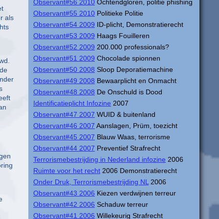
Observant#56 2010
Ochtendgloren, politie phishing
et
Observant#55 2010
Politieke Politie
r als
Observant#54 2009
ID-plicht, Demonstratierecht
hts
Observant#53 2009
Haags Fouilleren
Observant#52 2009
200.000 professionals?
Observant#51 2009
Chocolade spionnen
uwd.
Observant#50 2008
Sloop Deporatiemachine
 de
onder
Observant#49 2008
Bewaarplicht en Onmacht
s
Observant#48 2008
De Onschuld is Dood
eeft
Identificatieplicht Infozine
2007
van
Observant#47 2007
WUID & buitenland
Observant#46 2007
Aanslagen, Prüm, toezicht
Observant#45 2007
Blauw Waas, terrorisme
Observant#44 2007
Preventief Strafrecht
egen
Terrorismebestrijding in Nederland infozine
2006
ring
Ruimte voor het recht
2006 Demonstratierecht
Onder Druk, Terrorismebestrijding NL
2006
Observant#43 2006
Kiezen verdwijnen terreur
e
Observant#42 2006
Schaduw terreur
Observant#41 2006
Willekeurig Strafrecht