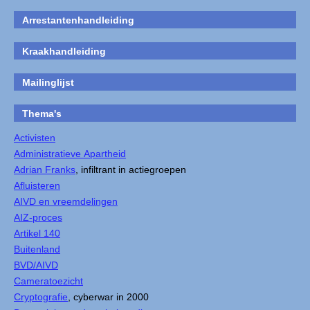
Arrestantenhandleiding
Kraakhandleiding
Mailinglijst
Thema's
Activisten
Administratieve Apartheid
Adrian Franks
, infiltrant in actiegroepen
Afluisteren
AIVD en vreemdelingen
AIZ-proces
Artikel 140
Buitenland
BVD/AIVD
Cameratoezicht
Cryptografie
, cyberwar in 2000