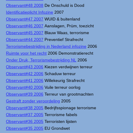
Observant#48 2008
De Onschuld is Dood
Identificatieplicht Infozine
2007
Observant#47 2007
WUID & buitenland
Observant#46 2007
Aanslagen, Prüm, toezicht
Observant#45 2007
Blauw Waas, terrorisme
Observant#44 2007
Preventief Strafrecht
Terrorismebestrijding in Nederland infozine
2006
Ruimte voor het recht
2006 Demonstratierecht
Onder Druk, Terrorismebestrijding NL
2006
Observant#43 2006
Kiezen verdwijnen terreur
Observant#42 2006
Schaduw terreur
Observant#41 2006
Willekeurig Strafrecht
Observant#40 2006
Vuile terreur oorlog
Observant#39 2006
Terreur van grootmachten
Gestraft zonder veroordeling
2005
Observant#38 2005
Bedrijfsspionage terrorisme
Observant#37 2005
Terrorisme fabels
Observant#36 2005
Terroristen lijsten
Observant#35 2005
EU Grondwet