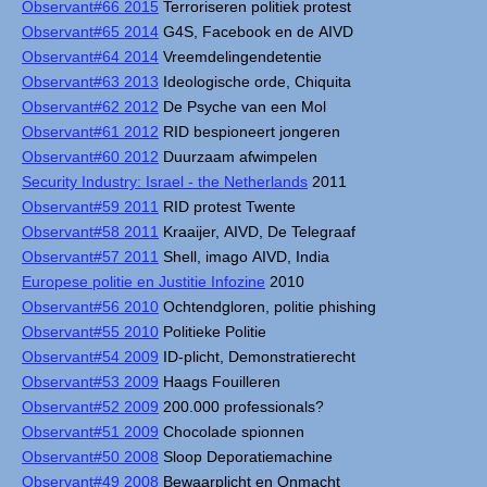
Observant#66 2015
Terroriseren politiek protest
Observant#65 2014
G4S, Facebook en de AIVD
Observant#64 2014
Vreemdelingendetentie
Observant#63 2013
Ideologische orde, Chiquita
Observant#62 2012
De Psyche van een Mol
Observant#61 2012
RID bespioneert jongeren
Observant#60 2012
Duurzaam afwimpelen
Security Industry: Israel - the Netherlands
2011
Observant#59 2011
RID protest Twente
Observant#58 2011
Kraaijer, AIVD, De Telegraaf
Observant#57 2011
Shell, imago AIVD, India
Europese politie en Justitie Infozine
2010
Observant#56 2010
Ochtendgloren, politie phishing
Observant#55 2010
Politieke Politie
Observant#54 2009
ID-plicht, Demonstratierecht
Observant#53 2009
Haags Fouilleren
Observant#52 2009
200.000 professionals?
Observant#51 2009
Chocolade spionnen
Observant#50 2008
Sloop Deporatiemachine
Observant#49 2008
Bewaarplicht en Onmacht