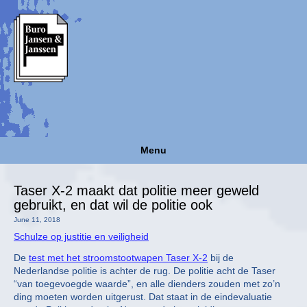
Menu
Taser X-2 maakt dat politie meer geweld
gebruikt, en dat wil de politie ook
June 11, 2018
Schulze op justitie en veiligheid
De
test met het stroomstootwapen Taser X-2
bij de
Nederlandse politie is achter de rug. De politie acht de Taser
“van toegevoegde waarde”, en alle dienders zouden met zo’n
ding moeten worden uitgerust. Dat staat in de eindevaluatie