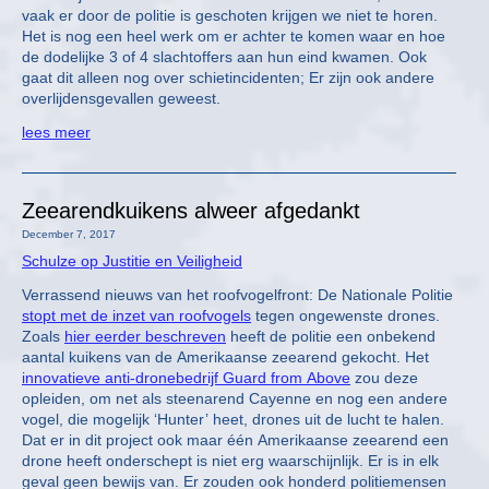
vaak er door de politie is geschoten krijgen we niet te horen.
Het is nog een heel werk om er achter te komen waar en hoe
de dodelijke 3 of 4 slachtoffers aan hun eind kwamen. Ook
gaat dit alleen nog over schietincidenten; Er zijn ook andere
overlijdensgevallen geweest.
lees meer
Zeearendkuikens alweer afgedankt
December 7, 2017
Schulze op Justitie en Veiligheid
Verrassend nieuws van het roofvogelfront: De Nationale Politie
stopt met de inzet van roofvogels
tegen ongewenste drones.
Zoals
hier eerder beschreven
heeft de politie een onbekend
aantal kuikens van de Amerikaanse zeearend gekocht. Het
innovatieve anti-dronebedrijf Guard from Above
zou deze
opleiden, om net als steenarend Cayenne en nog een andere
vogel, die mogelijk ‘Hunter’ heet, drones uit de lucht te halen.
Dat er in dit project ook maar één Amerikaanse zeearend een
drone heeft onderschept is niet erg waarschijnlijk. Er is in elk
geval geen bewijs van. Er zouden ook honderd politiemensen