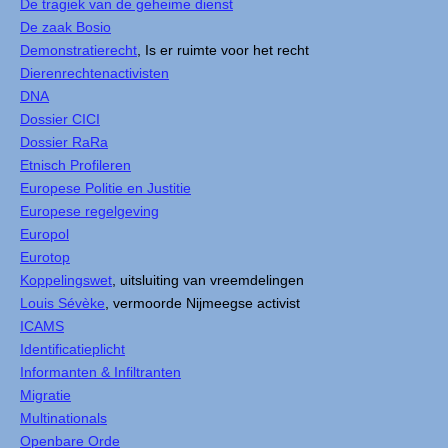
De tragiek van de geheime dienst
De zaak Bosio
Demonstratierecht
, Is er ruimte voor het recht
Dierenrechtenactivisten
DNA
Dossier CICI
Dossier RaRa
Etnisch Profileren
Europese Politie en Justitie
Europese regelgeving
Europol
Eurotop
Koppelingswet
, uitsluiting van vreemdelingen
Louis Sévèke
, vermoorde Nijmeegse activist
ICAMS
Identificatieplicht
Informanten & Infiltranten
Migratie
Multinationals
Openbare Orde