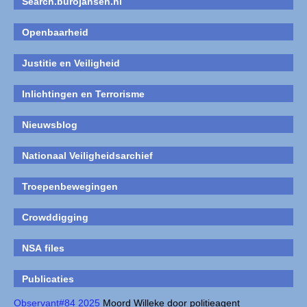
Search.burojansen.nl
Openbaarheid
Justitie en Veiligheid
Inlichtingen en Terrorisme
Nieuwsblog
Nationaal Veiligheidsarchief
Troepenbewegingen
Crowddigging
NSA files
Publicaties
Observant#84 2025
Moord Willeke door politieagent