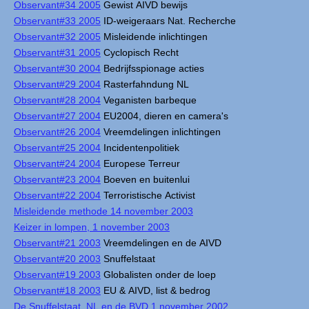
Observant#34 2005
Gewist AIVD bewijs
Observant#33 2005
ID-weigeraars Nat. Recherche
Observant#32 2005
Misleidende inlichtingen
Observant#31 2005
Cyclopisch Recht
Observant#30 2004
Bedrijfsspionage acties
Observant#29 2004
Rasterfahndung NL
Observant#28 2004
Veganisten barbeque
Observant#27 2004
EU2004, dieren en camera's
Observant#26 2004
Vreemdelingen inlichtingen
Observant#25 2004
Incidentenpolitiek
Observant#24 2004
Europese Terreur
Observant#23 2004
Boeven en buitenlui
Observant#22 2004
Terroristische Activist
Misleidende methode 14 november 2003
Keizer in lompen, 1 november 2003
Observant#21 2003
Vreemdelingen en de AIVD
Observant#20 2003
Snuffelstaat
Observant#19 2003
Globalisten onder de loep
Observant#18 2003
EU & AIVD, list & bedrog
De Snuffelstaat, NL en de BVD 1 november 2002