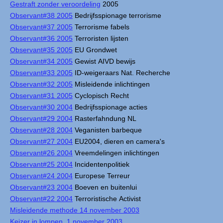
Gestraft zonder veroordeling
2005
Observant#38 2005
Bedrijfsspionage terrorisme
Observant#37 2005
Terrorisme fabels
Observant#36 2005
Terroristen lijsten
Observant#35 2005
EU Grondwet
Observant#34 2005
Gewist AIVD bewijs
Observant#33 2005
ID-weigeraars Nat. Recherche
Observant#32 2005
Misleidende inlichtingen
Observant#31 2005
Cyclopisch Recht
Observant#30 2004
Bedrijfsspionage acties
Observant#29 2004
Rasterfahndung NL
Observant#28 2004
Veganisten barbeque
Observant#27 2004
EU2004, dieren en camera's
Observant#26 2004
Vreemdelingen inlichtingen
Observant#25 2004
Incidentenpolitiek
Observant#24 2004
Europese Terreur
Observant#23 2004
Boeven en buitenlui
Observant#22 2004
Terroristische Activist
Misleidende methode 14 november 2003
Keizer in lompen, 1 november 2003