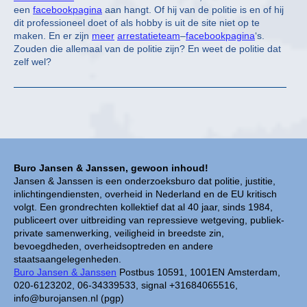
een
facebookpagina
aan hangt. Of hij van de politie is en of hij
dit professioneel doet of als hobby is uit de site niet op te
maken. En er zijn
meer
arrestatieteam
–
facebookpagina
‘s.
Zouden die allemaal van de politie zijn? En weet de politie dat
zelf wel?
Buro Jansen & Janssen, gewoon inhoud!
Jansen & Janssen is een onderzoeksburo dat politie, justitie,
inlichtingendiensten, overheid in Nederland en de EU kritisch
volgt. Een grondrechten kollektief dat al 40 jaar, sinds 1984,
publiceert over uitbreiding van repressieve wetgeving, publiek-
private samenwerking, veiligheid in breedste zin,
bevoegdheden, overheidsoptreden en andere
staatsaangelegenheden.
Buro Jansen & Janssen
Postbus 10591, 1001EN Amsterdam,
020-6123202, 06-34339533, signal +31684065516,
info@burojansen.nl (pgp)