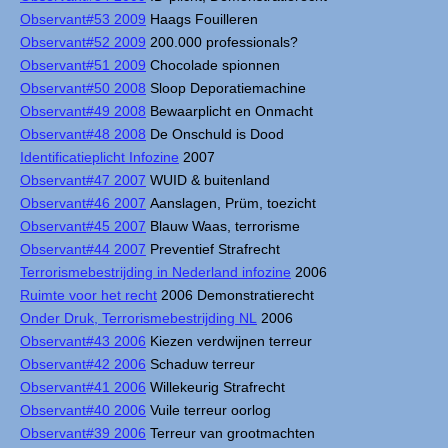
Observant#53 2009
Haags Fouilleren
Observant#52 2009
200.000 professionals?
Observant#51 2009
Chocolade spionnen
Observant#50 2008
Sloop Deporatiemachine
Observant#49 2008
Bewaarplicht en Onmacht
Observant#48 2008
De Onschuld is Dood
Identificatieplicht Infozine
2007
Observant#47 2007
WUID & buitenland
Observant#46 2007
Aanslagen, Prüm, toezicht
Observant#45 2007
Blauw Waas, terrorisme
Observant#44 2007
Preventief Strafrecht
Terrorismebestrijding in Nederland infozine
2006
Ruimte voor het recht
2006 Demonstratierecht
Onder Druk, Terrorismebestrijding NL
2006
Observant#43 2006
Kiezen verdwijnen terreur
Observant#42 2006
Schaduw terreur
Observant#41 2006
Willekeurig Strafrecht
Observant#40 2006
Vuile terreur oorlog
Observant#39 2006
Terreur van grootmachten