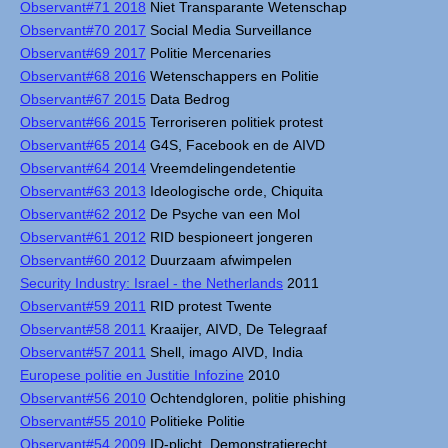
Observant#71 2018
Niet Transparante Wetenschap
Observant#70 2017
Social Media Surveillance
Observant#69 2017
Politie Mercenaries
Observant#68 2016
Wetenschappers en Politie
Observant#67 2015
Data Bedrog
Observant#66 2015
Terroriseren politiek protest
Observant#65 2014
G4S, Facebook en de AIVD
Observant#64 2014
Vreemdelingendetentie
Observant#63 2013
Ideologische orde, Chiquita
Observant#62 2012
De Psyche van een Mol
Observant#61 2012
RID bespioneert jongeren
Observant#60 2012
Duurzaam afwimpelen
Security Industry: Israel - the Netherlands
2011
Observant#59 2011
RID protest Twente
Observant#58 2011
Kraaijer, AIVD, De Telegraaf
Observant#57 2011
Shell, imago AIVD, India
Europese politie en Justitie Infozine
2010
Observant#56 2010
Ochtendgloren, politie phishing
Observant#55 2010
Politieke Politie
Observant#54 2009
ID-plicht, Demonstratierecht