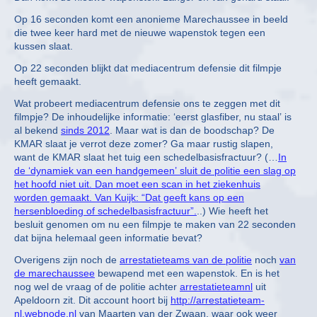
Op 16 seconden komt een anonieme Marechaussee in beeld
die twee keer hard met de nieuwe wapenstok tegen een
kussen slaat.
Op 22 seconden blijkt dat mediacentrum defensie dit filmpje
heeft gemaakt.
Wat probeert mediacentrum defensie ons te zeggen met dit
filmpje? De inhoudelijke informatie: ‘eerst glasfiber, nu staal’ is
al bekend
sinds 2012
. Maar wat is dan de boodschap? De
KMAR slaat je verrot deze zomer? Ga maar rustig slapen,
want de KMAR slaat het tuig een schedelbasisfractuur? (…
In
de ‘dynamiek van een handgemeen’ sluit de politie een slag op
het hoofd niet uit. Dan moet een scan in het ziekenhuis
worden gemaakt. Van Kuijk: “Dat geeft kans op een
hersenbloeding of schedelbasisfractuur”.
..) Wie heeft het
besluit genomen om nu een filmpje te maken van 22 seconden
dat bijna helemaal geen informatie bevat?
Overigens zijn noch de
arrestatieteams van de politie
noch
van
de marechaussee
bewapend met een wapenstok. En is het
nog wel de vraag of de politie achter
arrestatieteamnl
uit
Apeldoorn zit. Dit account hoort bij
http://arrestatieteam-
nl.webnode.nl
van Maarten van der Zwaan, waar ook weer