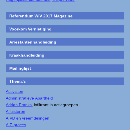
Referendum WIV 2017 Magazine
Voorkom Vernietiging
Arrestantenhandleiding
Kraakhandleiding
Mailinglijst
Thema's
Activisten
Administratieve Apartheid
Adrian Franks
, infiltrant in actiegroepen
Afluisteren
AIVD en vreemdelingen
AIZ-proces