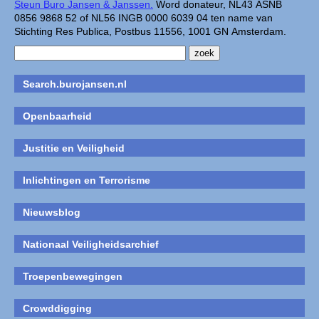
Steun Buro Jansen & Janssen.
Word donateur, NL43 ASNB
0856 9868 52 of NL56 INGB 0000 6039 04 ten name van
Stichting Res Publica, Postbus 11556, 1001 GN Amsterdam.
Search.burojansen.nl
Openbaarheid
Justitie en Veiligheid
Inlichtingen en Terrorisme
Nieuwsblog
Nationaal Veiligheidsarchief
Troepenbewegingen
Crowddigging