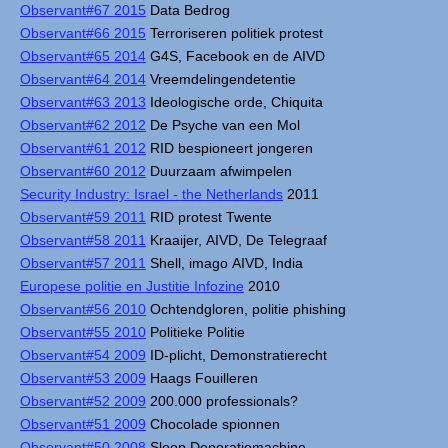
Observant#67 2015
Data Bedrog
Observant#66 2015
Terroriseren politiek protest
Observant#65 2014
G4S, Facebook en de AIVD
Observant#64 2014
Vreemdelingendetentie
Observant#63 2013
Ideologische orde, Chiquita
Observant#62 2012
De Psyche van een Mol
Observant#61 2012
RID bespioneert jongeren
Observant#60 2012
Duurzaam afwimpelen
Security Industry: Israel - the Netherlands
2011
Observant#59 2011
RID protest Twente
Observant#58 2011
Kraaijer, AIVD, De Telegraaf
Observant#57 2011
Shell, imago AIVD, India
Europese politie en Justitie Infozine
2010
Observant#56 2010
Ochtendgloren, politie phishing
Observant#55 2010
Politieke Politie
Observant#54 2009
ID-plicht, Demonstratierecht
Observant#53 2009
Haags Fouilleren
Observant#52 2009
200.000 professionals?
Observant#51 2009
Chocolade spionnen
Observant#50 2008
Sloop Deporatiemachine