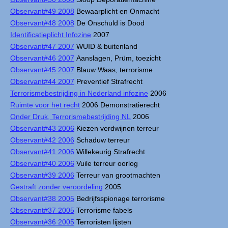
Observant#49 2008
Bewaarplicht en Onmacht
Observant#48 2008
De Onschuld is Dood
Identificatieplicht Infozine
2007
Observant#47 2007
WUID & buitenland
Observant#46 2007
Aanslagen, Prüm, toezicht
Observant#45 2007
Blauw Waas, terrorisme
Observant#44 2007
Preventief Strafrecht
Terrorismebestrijding in Nederland infozine
2006
Ruimte voor het recht
2006 Demonstratierecht
Onder Druk, Terrorismebestrijding NL
2006
Observant#43 2006
Kiezen verdwijnen terreur
Observant#42 2006
Schaduw terreur
Observant#41 2006
Willekeurig Strafrecht
Observant#40 2006
Vuile terreur oorlog
Observant#39 2006
Terreur van grootmachten
Gestraft zonder veroordeling
2005
Observant#38 2005
Bedrijfsspionage terrorisme
Observant#37 2005
Terrorisme fabels
Observant#36 2005
Terroristen lijsten