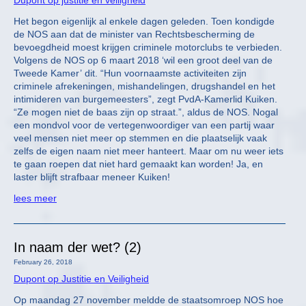
Dupont op justitie en veiligheid
Het begon eigenlijk al enkele dagen geleden. Toen kondigde
de NOS aan dat de minister van Rechtsbescherming de
bevoegdheid moest krijgen criminele motorclubs te verbieden.
Volgens de NOS op 6 maart 2018 ‘wil een groot deel van de
Tweede Kamer’ dit. “Hun voornaamste activiteiten zijn
criminele afrekeningen, mishandelingen, drugshandel en het
intimideren van burgemeesters”, zegt PvdA-Kamerlid Kuiken.
“Ze mogen niet de baas zijn op straat.”, aldus de NOS. Nogal
een mondvol voor de vertegenwoordiger van een partij waar
veel mensen niet meer op stemmen en die plaatselijk vaak
zelfs de eigen naam niet meer hanteert. Maar om nu weer iets
te gaan roepen dat niet hard gemaakt kan worden! Ja, en
laster blijft strafbaar meneer Kuiken!
lees meer
In naam der wet? (2)
February 26, 2018
Dupont op Justitie en Veiligheid
Op maandag 27 november meldde de staatsomroep NOS hoe