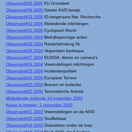
Observant#35 2005
EU Grondwet
Observant#34 2005
Gewist AIVD bewijs
Observant#33 2005
ID-weigeraars Nat. Recherche
Observant#32 2005
Misleidende inlichtingen
Observant#31 2005
Cyclopisch Recht
Observant#30 2004
Bedrijfsspionage acties
Observant#29 2004
Rasterfahndung NL
Observant#28 2004
Veganisten barbeque
Observant#27 2004
EU2004, dieren en camera's
Observant#26 2004
Vreemdelingen inlichtingen
Observant#25 2004
Incidentenpolitiek
Observant#24 2004
Europese Terreur
Observant#23 2004
Boeven en buitenlui
Observant#22 2004
Terroristische Activist
Misleidende methode 14 november 2003
Keizer in lompen, 1 november 2003
Observant#21 2003
Vreemdelingen en de AIVD
Observant#20 2003
Snuffelstaat
Observant#19 2003
Globalisten onder de loep