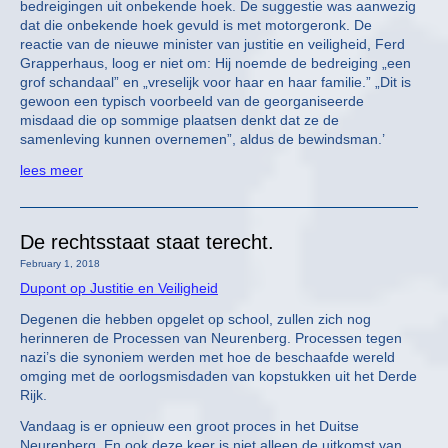
bedreigingen uit onbekende hoek. De suggestie was aanwezig
dat die onbekende hoek gevuld is met motorgeronk. De
reactie van de nieuwe minister van justitie en veiligheid, Ferd
Grapperhaus, loog er niet om: Hij noemde de bedreiging „een
grof schandaal” en „vreselijk voor haar en haar familie.” „Dit is
gewoon een typisch voorbeeld van de georganiseerde
misdaad die op sommige plaatsen denkt dat ze de
samenleving kunnen overnemen”, aldus de bewindsman.’
lees meer
De rechtsstaat staat terecht.
February 1, 2018
Dupont op Justitie en Veiligheid
Degenen die hebben opgelet op school, zullen zich nog
herinneren de Processen van Neurenberg. Processen tegen
nazi’s die synoniem werden met hoe de beschaafde wereld
omging met de oorlogsmisdaden van kopstukken uit het Derde
Rijk.
Vandaag is er opnieuw een groot proces in het Duitse
Neurenberg. En ook deze keer is niet alleen de uitkomst van