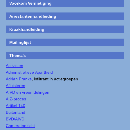
Voorkom Vernietiging
Arrestantenhandleiding
Kraakhandleiding
Mailinglijst
Thema's
Activisten
Administratieve Apartheid
Adrian Franks
, infiltrant in actiegroepen
Afluisteren
AIVD en vreemdelingen
AIZ-proces
Artikel 140
Buitenland
BVD/AIVD
Cameratoezicht