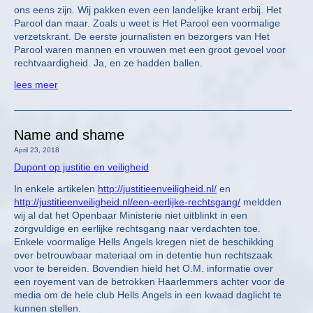
ons eens zijn. Wij pakken even een landelijke krant erbij. Het
Parool dan maar. Zoals u weet is Het Parool een voormalige
verzetskrant. De eerste journalisten en bezorgers van Het
Parool waren mannen en vrouwen met een groot gevoel voor
rechtvaardigheid. Ja, en ze hadden ballen.
lees meer
Name and shame
April 23, 2018
Dupont op justitie en veiligheid
In enkele artikelen
http://justitieenveiligheid.nl/
en
http://justitieenveiligheid.nl/een-eerlijke-rechtsgang/
meldden
wij al dat het Openbaar Ministerie niet uitblinkt in een
zorgvuldige en eerlijke rechtsgang naar verdachten toe.
Enkele voormalige Hells Angels kregen niet de beschikking
over betrouwbaar materiaal om in detentie hun rechtszaak
voor te bereiden. Bovendien hield het O.M. informatie over
een royement van de betrokken Haarlemmers achter voor de
media om de hele club Hells Angels in een kwaad daglicht te
kunnen stellen.