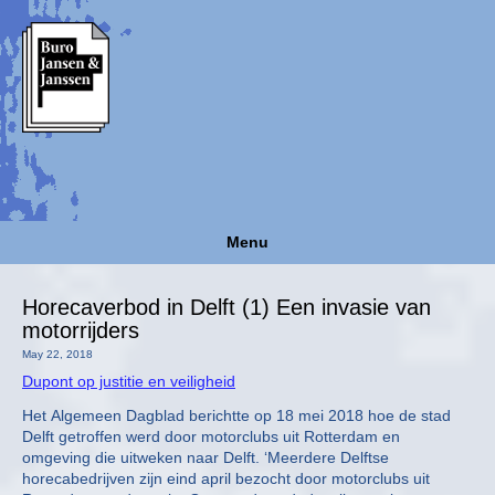
Menu
Horecaverbod in Delft (1) Een invasie van
motorrijders
May 22, 2018
Dupont op justitie en veiligheid
Het Algemeen Dagblad berichtte op 18 mei 2018 hoe de stad
Delft getroffen werd door motorclubs uit Rotterdam en
omgeving die uitweken naar Delft. ‘Meerdere Delftse
horecabedrijven zijn eind april bezocht door motorclubs uit