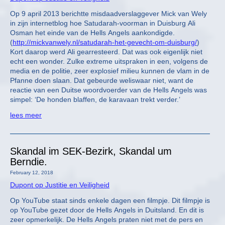
Op 9 april 2013 berichtte misdaadverslaggever Mick van Wely
in zijn internetblog hoe Satudarah-voorman in Duisburg Ali
Osman het einde van de Hells Angels aankondigde.
(
http://mickvanwely.nl/satudarah-het-gevecht-om-duisburg/
)
Kort daarop werd Ali gearresteerd. Dat was ook eigenlijk niet
echt een wonder. Zulke extreme uitspraken in een, volgens de
media en de politie, zeer explosief milieu kunnen de vlam in de
Pfanne doen slaan. Dat gebeurde weliswaar niet, want de
reactie van een Duitse woordvoerder van de Hells Angels was
simpel: ‘De honden blaffen, de karavaan trekt verder.’
lees meer
Skandal im SEK-Bezirk, Skandal um
Berndie.
February 12, 2018
Dupont op Justitie en Veiligheid
Op YouTube staat sinds enkele dagen een filmpje. Dit filmpje is
op YouTube gezet door de Hells Angels in Duitsland. En dit is
zeer opmerkelijk. De Hells Angels praten niet met de pers en