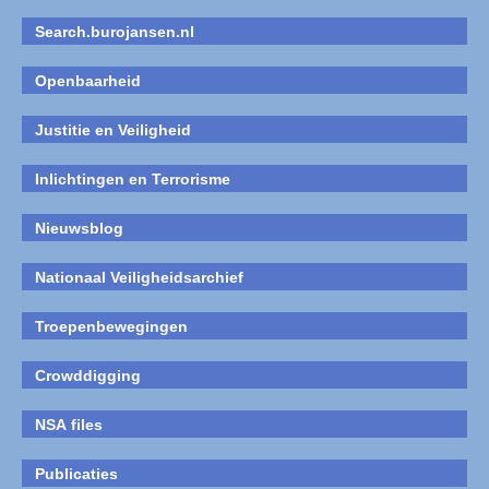
Search.burojansen.nl
Openbaarheid
Justitie en Veiligheid
Inlichtingen en Terrorisme
Nieuwsblog
Nationaal Veiligheidsarchief
Troepenbewegingen
Crowddigging
NSA files
Publicaties