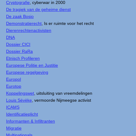
Cryptografie
, cyberwar in 2000
De tragiek van de geheime dienst
De zaak Bosio
Demonstratierecht
, Is er ruimte voor het recht
Dierenrechtenactivisten
DNA
Dossier CICI
Dossier RaRa
Etnisch Profileren
Europese Politie en Justitie
Europese regelgeving
Europol
Eurotop
Koppelingswet
, uitsluiting van vreemdelingen
Louis Sévèke
, vermoorde Nijmeegse activist
ICAMS
Identificatieplicht
Informanten & Infiltranten
Migratie
Multinationals