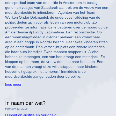
een speciaal team van de politie in Amsterdam in beslag
genomen vestjes van Satudarah aantrok om de vrouw van een
moordverdachte te intimideren. ‘Agenten van het Team
Werken Onder Dekmantel, de undercover-afdeling van de
politie, deden zich voor als leden van een motorclub. Zo
probeerden ze informatie los te peuteren over de moord op de
Amsterdamse dj Djordy Latumahina. Een reconstructie. Op
een woensdagmiddag in oktober parkeert een vrouw haar
auto in een dorpje in Noord-Holland. Haar twee kinderen zitten
op de achterbank. Dan verschijnt plots een zwarte Mercedes,
die haar auto klemrijdt. Twee mannen stappen uit. Allebei
hebben ze tatoeages, een van hen draagt een motorjack. Ze
kloppen op het raam; de vrouw doet het naar beneden. Een
van de mannen vraagt of ze wil uitstappen; haar kinderen
hoeven dit gesprek niet te horen.’ Inmiddels is de
moordverdachte aangehouden door de politie.
lees meer
In naam der wet?
February 22, 2018
Dupont op Justitie en Veiligheid