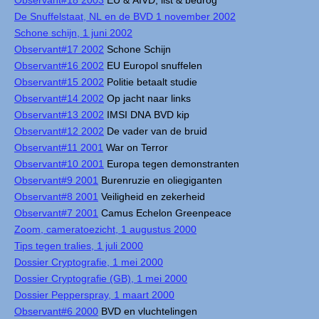
Observant#18 2003
EU & AIVD, list & bedrog
De Snuffelstaat, NL en de BVD 1 november 2002
Schone schijn, 1 juni 2002
Observant#17 2002
Schone Schijn
Observant#16 2002
EU Europol snuffelen
Observant#15 2002
Politie betaalt studie
Observant#14 2002
Op jacht naar links
Observant#13 2002
IMSI DNA BVD kip
Observant#12 2002
De vader van de bruid
Observant#11 2001
War on Terror
Observant#10 2001
Europa tegen demonstranten
Observant#9 2001
Burenruzie en oliegiganten
Observant#8 2001
Veiligheid en zekerheid
Observant#7 2001
Camus Echelon Greenpeace
Zoom, cameratoezicht, 1 augustus 2000
Tips tegen tralies, 1 juli 2000
Dossier Cryptografie, 1 mei 2000
Dossier Cryptografie (GB), 1 mei 2000
Dossier Pepperspray, 1 maart 2000
Observant#6 2000
BVD en vluchtelingen