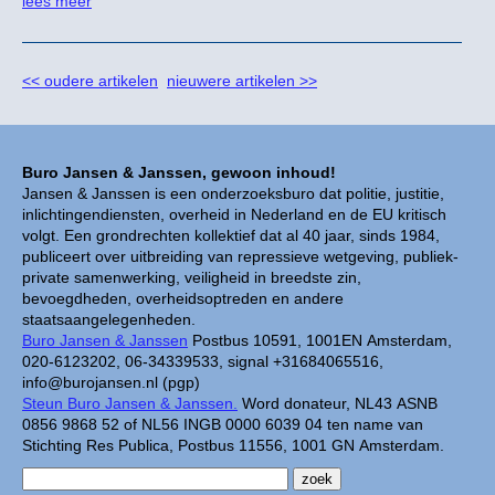
lees meer
<< oudere artikelen
nieuwere artikelen >>
Buro Jansen & Janssen, gewoon inhoud!
Jansen & Janssen is een onderzoeksburo dat politie, justitie,
inlichtingendiensten, overheid in Nederland en de EU kritisch
volgt. Een grondrechten kollektief dat al 40 jaar, sinds 1984,
publiceert over uitbreiding van repressieve wetgeving, publiek-
private samenwerking, veiligheid in breedste zin,
bevoegdheden, overheidsoptreden en andere
staatsaangelegenheden.
Buro Jansen & Janssen
Postbus 10591, 1001EN Amsterdam,
020-6123202, 06-34339533, signal +31684065516,
info@burojansen.nl (pgp)
Steun Buro Jansen & Janssen.
Word donateur, NL43 ASNB
0856 9868 52 of NL56 INGB 0000 6039 04 ten name van
Stichting Res Publica, Postbus 11556, 1001 GN Amsterdam.