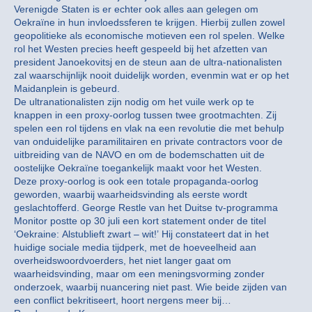
Verenigde Staten is er echter ook alles aan gelegen om
Oekraïne in hun invloedssferen te krijgen. Hierbij zullen zowel
geopolitieke als economische motieven een rol spelen. Welke
rol het Westen precies heeft gespeeld bij het afzetten van
president Janoekovitsj en de steun aan de ultra-nationalisten
zal waarschijnlijk nooit duidelijk worden, evenmin wat er op het
Maidanplein is gebeurd.
De ultranationalisten zijn nodig om het vuile werk op te
knappen in een proxy-oorlog tussen twee grootmachten. Zij
spelen een rol tijdens en vlak na een revolutie die met behulp
van onduidelijke paramilitairen en private contractors voor de
uitbreiding van de NAVO en om de bodemschatten uit de
oostelijke Oekraïne toegankelijk maakt voor het Westen.
Deze proxy-oorlog is ook een totale propaganda-oorlog
geworden, waarbij waarheidsvinding als eerste wordt
geslachtofferd. George Restle van het Duitse tv-programma
Monitor postte op 30 juli een kort statement onder de titel
‘Oekraine: Alstublieft zwart – wit!’ Hij constateert dat in het
huidige sociale media tijdperk, met de hoeveelheid aan
overheidswoordvoerders, het niet langer gaat om
waarheidsvinding, maar om een meningsvorming zonder
onderzoek, waarbij nuancering niet past. Wie beide zijden van
een conflict bekritiseert, hoort nergens meer bij…