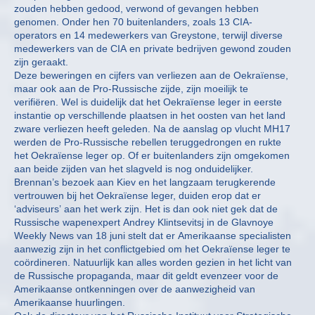
zouden hebben gedood, verwond of gevangen hebben
genomen. Onder hen 70 buitenlanders, zoals 13 CIA-
operators en 14 medewerkers van Greystone, terwijl diverse
medewerkers van de CIA en private bedrijven gewond zouden
zijn geraakt.
Deze beweringen en cijfers van verliezen aan de Oekraïense,
maar ook aan de Pro-Russische zijde, zijn moeilijk te
verifiëren. Wel is duidelijk dat het Oekraïense leger in eerste
instantie op verschillende plaatsen in het oosten van het land
zware verliezen heeft geleden. Na de aanslag op vlucht MH17
werden de Pro-Russische rebellen teruggedrongen en rukte
het Oekraïense leger op. Of er buitenlanders zijn omgekomen
aan beide zijden van het slagveld is nog onduidelijker.
Brennan’s bezoek aan Kiev en het langzaam terugkerende
vertrouwen bij het Oekraïense leger, duiden erop dat er
‘adviseurs’ aan het werk zijn. Het is dan ook niet gek dat de
Russische wapenexpert Andrey Klintsevitsj in de Glavnoye
Weekly News van 18 juni stelt dat er Amerikaanse specialisten
aanwezig zijn in het conflictgebied om het Oekraïense leger te
coördineren. Natuurlijk kan alles worden gezien in het licht van
de Russische propaganda, maar dit geldt evenzeer voor de
Amerikaanse ontkenningen over de aanwezigheid van
Amerikaanse huurlingen.