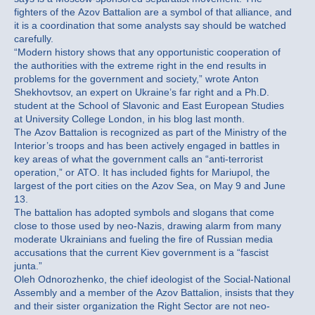
fighters of the Azov Battalion are a symbol of that alliance, and
it is a coordination that some analysts say should be watched
carefully.
“Modern history shows that any opportunistic cooperation of
the authorities with the extreme right in the end results in
problems for the government and society,” wrote Anton
Shekhovtsov, an expert on Ukraine’s far right and a Ph.D.
student at the School of Slavonic and East European Studies
at University College London, in his blog last month.
The Azov Battalion is recognized as part of the Ministry of the
Interior’s troops and has been actively engaged in battles in
key areas of what the government calls an “anti-terrorist
operation,” or ATO. It has included fights for Mariupol, the
largest of the port cities on the Azov Sea, on May 9 and June
13.
The battalion has adopted symbols and slogans that come
close to those used by neo-Nazis, drawing alarm from many
moderate Ukrainians and fueling the fire of Russian media
accusations that the current Kiev government is a “fascist
junta.”
Oleh Odnorozhenko, the chief ideologist of the Social-National
Assembly and a member of the Azov Battalion, insists that they
and their sister organization the Right Sector are not neo-