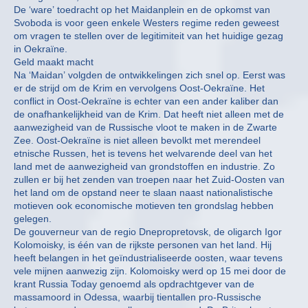
De ‘ware’ toedracht op het Maidanplein en de opkomst van
Svoboda is voor geen enkele Westers regime reden geweest
om vragen te stellen over de legitimiteit van het huidige gezag
in Oekraïne.
Geld maakt macht
Na ‘Maidan’ volgden de ontwikkelingen zich snel op. Eerst was
er de strijd om de Krim en vervolgens Oost-Oekraïne. Het
conflict in Oost-Oekraïne is echter van een ander kaliber dan
de onafhankelijkheid van de Krim. Dat heeft niet alleen met de
aanwezigheid van de Russische vloot te maken in de Zwarte
Zee. Oost-Oekraïne is niet alleen bevolkt met merendeel
etnische Russen, het is tevens het welvarende deel van het
land met de aanwezigheid van grondstoffen en industrie. Zo
zullen er bij het zenden van troepen naar het Zuid-Oosten van
het land om de opstand neer te slaan naast nationalistische
motieven ook economische motieven ten grondslag hebben
gelegen.
De gouverneur van de regio Dnepropretovsk, de oligarch Igor
Kolomoisky, is één van de rijkste personen van het land. Hij
heeft belangen in het geïndustrialiseerde oosten, waar tevens
vele mijnen aanwezig zijn. Kolomoisky werd op 15 mei door de
krant Russia Today genoemd als opdrachtgever van de
massamoord in Odessa, waarbij tientallen pro-Russische