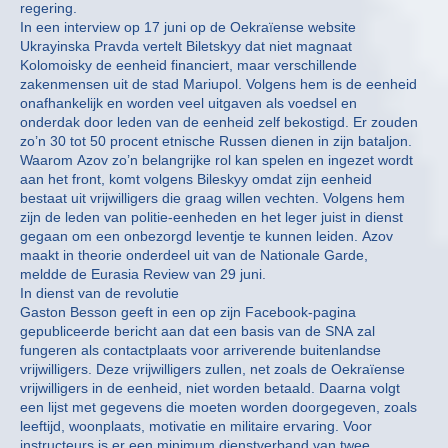
regering.
In een interview op 17 juni op de Oekraïense website
Ukrayinska Pravda vertelt Biletskyy dat niet magnaat
Kolomoisky de eenheid financiert, maar verschillende
zakenmensen uit de stad Mariupol. Volgens hem is de eenheid
onafhankelijk en worden veel uitgaven als voedsel en
onderdak door leden van de eenheid zelf bekostigd. Er zouden
zo’n 30 tot 50 procent etnische Russen dienen in zijn bataljon.
Waarom Azov zo’n belangrijke rol kan spelen en ingezet wordt
aan het front, komt volgens Bileskyy omdat zijn eenheid
bestaat uit vrijwilligers die graag willen vechten. Volgens hem
zijn de leden van politie-eenheden en het leger juist in dienst
gegaan om een onbezorgd leventje te kunnen leiden. Azov
maakt in theorie onderdeel uit van de Nationale Garde,
meldde de Eurasia Review van 29 juni.
In dienst van de revolutie
Gaston Besson geeft in een op zijn Facebook-pagina
gepubliceerde bericht aan dat een basis van de SNA zal
fungeren als contactplaats voor arriverende buitenlandse
vrijwilligers. Deze vrijwilligers zullen, net zoals de Oekraïense
vrijwilligers in de eenheid, niet worden betaald. Daarna volgt
een lijst met gegevens die moeten worden doorgegeven, zoals
leeftijd, woonplaats, motivatie en militaire ervaring. Voor
instructeurs is er een minimum dienstverband van twee