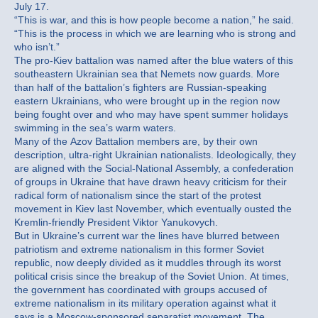
July 17.
“This is war, and this is how people become a nation,” he said.
“This is the process in which we are learning who is strong and
who isn’t.”
The pro-Kiev battalion was named after the blue waters of this
southeastern Ukrainian sea that Nemets now guards. More
than half of the battalion’s fighters are Russian-speaking
eastern Ukrainians, who were brought up in the region now
being fought over and who may have spent summer holidays
swimming in the sea’s warm waters.
Many of the Azov Battalion members are, by their own
description, ultra-right Ukrainian nationalists. Ideologically, they
are aligned with the Social-National Assembly, a confederation
of groups in Ukraine that have drawn heavy criticism for their
radical form of nationalism since the start of the protest
movement in Kiev last November, which eventually ousted the
Kremlin-friendly President Viktor Yanukovych.
But in Ukraine’s current war the lines have blurred between
patriotism and extreme nationalism in this former Soviet
republic, now deeply divided as it muddles through its worst
political crisis since the breakup of the Soviet Union. At times,
the government has coordinated with groups accused of
extreme nationalism in its military operation against what it
says is a Moscow-sponsored separatist movement. The