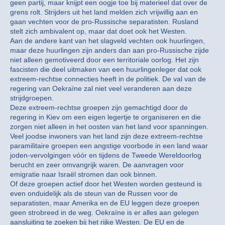
geen partij, maar knijpt een oogje toe bij materieel dat over de
grens rolt. Strijders uit het land melden zich vrijwillig aan en
gaan vechten voor de pro-Russische separatisten. Rusland
stelt zich ambivalent op, maar dat doet ook het Westen.
Aan de andere kant van het slagveld vechten ook huurlingen,
maar deze huurlingen zijn anders dan aan pro-Russische zijde
niet alleen gemotiveerd door een territoriale oorlog. Het zijn
fascisten die deel uitmaken van een huurlingenleger dat ook
extreem-rechtse connecties heeft in de politiek. De val van de
regering van Oekraïne zal niet veel veranderen aan deze
strijdgroepen.
Deze extreem-rechtse groepen zijn gemachtigd door de
regering in Kiev om een eigen legertje te organiseren en die
zorgen niet alleen in het oosten van het land voor spanningen.
Veel joodse inwoners van het land zijn deze extreem-rechtse
paramilitaire groepen een angstige voorbode in een land waar
joden-vervolgingen vóór en tijdens de Tweede Wereldoorlog
berucht en zeer omvangrijk waren. De aanvragen voor
emigratie naar Israël stromen dan ook binnen.
Of deze groepen actief door het Westen worden gesteund is
even onduidelijk als de steun van de Russen voor de
separatisten, maar Amerika en de EU leggen deze groepen
geen strobreed in de weg. Oekraïne is er alles aan gelegen
aansluiting te zoeken bij het rijke Westen. De EU en de