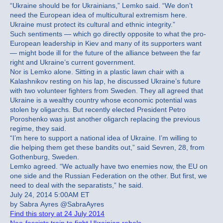
“Ukraine should be for Ukrainians,” Lemko said. “We don’t
need the European idea of multicultural extremism here.
Ukraine must protect its cultural and ethnic integrity.”
Such sentiments — which go directly opposite to what the pro-
European leadership in Kiev and many of its supporters want
— might bode ill for the future of the alliance between the far
right and Ukraine’s current government.
Nor is Lemko alone. Sitting in a plastic lawn chair with a
Kalashnikov resting on his lap, he discussed Ukraine’s future
with two volunteer fighters from Sweden. They all agreed that
Ukraine is a wealthy country whose economic potential was
stolen by oligarchs. But recently elected President Petro
Poroshenko was just another oligarch replacing the previous
regime, they said.
“I’m here to support a national idea of Ukraine. I’m willing to
die helping them get these bandits out,” said Sevren, 28, from
Gothenburg, Sweden.
Lemko agreed. “We actually have two enemies now, the EU on
one side and the Russian Federation on the other. But first, we
need to deal with the separatists,” he said.
July 24, 2014 5:00AM ET
by Sabra Ayres @SabraAyres
Find this story at 24 July 2014