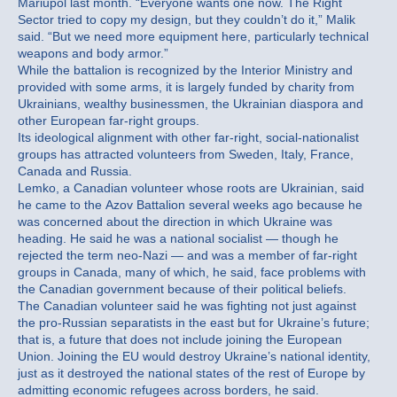
Mariupol last month. “Everyone wants one now. The Right
Sector tried to copy my design, but they couldn’t do it,” Malik
said. “But we need more equipment here, particularly technical
weapons and body armor.”
While the battalion is recognized by the Interior Ministry and
provided with some arms, it is largely funded by charity from
Ukrainians, wealthy businessmen, the Ukrainian diaspora and
other European far-right groups.
Its ideological alignment with other far-right, social-nationalist
groups has attracted volunteers from Sweden, Italy, France,
Canada and Russia.
Lemko, a Canadian volunteer whose roots are Ukrainian, said
he came to the Azov Battalion several weeks ago because he
was concerned about the direction in which Ukraine was
heading. He said he was a national socialist — though he
rejected the term neo-Nazi — and was a member of far-right
groups in Canada, many of which, he said, face problems with
the Canadian government because of their political beliefs.
The Canadian volunteer said he was fighting not just against
the pro-Russian separatists in the east but for Ukraine’s future;
that is, a future that does not include joining the European
Union. Joining the EU would destroy Ukraine’s national identity,
just as it destroyed the national states of the rest of Europe by
admitting economic refugees across borders, he said.