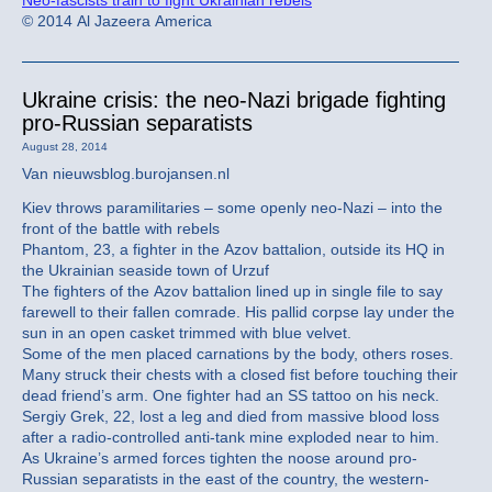
Neo-fascists train to fight Ukrainian rebels
© 2014 Al Jazeera America
Ukraine crisis: the neo-Nazi brigade fighting
pro-Russian separatists
August 28, 2014
Van nieuwsblog.burojansen.nl
Kiev throws paramilitaries – some openly neo-Nazi – into the
front of the battle with rebels
Phantom, 23, a fighter in the Azov battalion, outside its HQ in
the Ukrainian seaside town of Urzuf
The fighters of the Azov battalion lined up in single file to say
farewell to their fallen comrade. His pallid corpse lay under the
sun in an open casket trimmed with blue velvet.
Some of the men placed carnations by the body, others roses.
Many struck their chests with a closed fist before touching their
dead friend’s arm. One fighter had an SS tattoo on his neck.
Sergiy Grek, 22, lost a leg and died from massive blood loss
after a radio-controlled anti-tank mine exploded near to him.
As Ukraine’s armed forces tighten the noose around pro-
Russian separatists in the east of the country, the western-