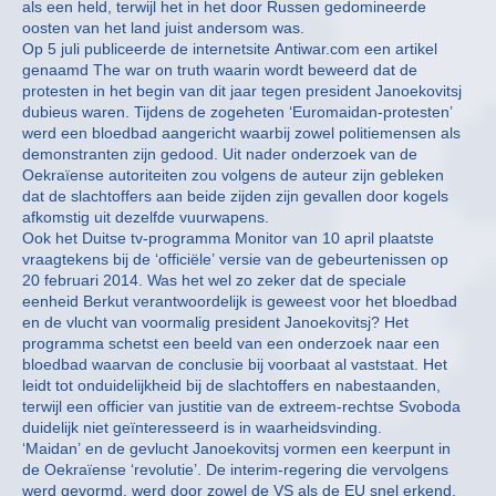
als een held, terwijl het in het door Russen gedomineerde
oosten van het land juist andersom was.
Op 5 juli publiceerde de internetsite Antiwar.com een artikel
genaamd The war on truth waarin wordt beweerd dat de
protesten in het begin van dit jaar tegen president Janoekovitsj
dubieus waren. Tijdens de zogeheten ‘Euromaidan-protesten’
werd een bloedbad aangericht waarbij zowel politiemensen als
demonstranten zijn gedood. Uit nader onderzoek van de
Oekraïense autoriteiten zou volgens de auteur zijn gebleken
dat de slachtoffers aan beide zijden zijn gevallen door kogels
afkomstig uit dezelfde vuurwapens.
Ook het Duitse tv-programma Monitor van 10 april plaatste
vraagtekens bij de ‘officiële’ versie van de gebeurtenissen op
20 februari 2014. Was het wel zo zeker dat de speciale
eenheid Berkut verantwoordelijk is geweest voor het bloedbad
en de vlucht van voormalig president Janoekovitsj? Het
programma schetst een beeld van een onderzoek naar een
bloedbad waarvan de conclusie bij voorbaat al vaststaat. Het
leidt tot onduidelijkheid bij de slachtoffers en nabestaanden,
terwijl een officier van justitie van de extreem-rechtse Svoboda
duidelijk niet geïnteresseerd is in waarheidsvinding.
‘Maidan’ en de gevlucht Janoekovitsj vormen een keerpunt in
de Oekraïense ‘revolutie’. De interim-regering die vervolgens
werd gevormd, werd door zowel de VS als de EU snel erkend.