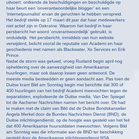
uitvoert, ontkende de beschuldigingen en beschuldigde op
haar beurt een ‘onverantwoordelijke blogger’ en een
‘internetjournalist’ ervan de geruchten te hebben verspreid.
Het bedrijf stelde op 17 maart dit jaar dat haar medewerkers
niet actief zijn in Oekraïne. Waarom het bedrijf in haar
persbericht het woord ‘onverantwoordelijk’ gebruikt, is
onduidelijk. Het persbericht, inmiddels van hun website
verwijderd, belicht vooral de reputatie van Academi en haar
geschiedenis met namen als Blackwater, Xe Services en Erik
Prince.
Nadat de storm was geluwd, vroeg Rusland begin april nog
opheldering over de aanwezigheid van Amerikaanse
huurlingen, maar ook daarop kwam geen antwoord. De
meeste media besteedden er geen aandacht aan. Pas toen de
Duitse krant Bild am Sonntag begin mei berichtte dat 300 of
400 huurlingen van het bedrijf Academi meevochten tegen de
separatisten, explodeerde de Duitse media. Van Der Spiegel
tot de Aachener Nachrichten namen het bericht over. Dit had
te maken met de claim van Bild dat de Duitse Bondskanselier
Angela Merkel door de Bundes Nachrichten Dienst (BND), de
Duitse inlichtingendienst, op de hoogte was gesteld van het feit
dat 400 Amerikaanse huursoldaten meevochten. Volgens Bild
am Sonntag was die informatie aan de BND ter beschikking
gesteld door de Amerikaanse inlichtingendienst NSA.