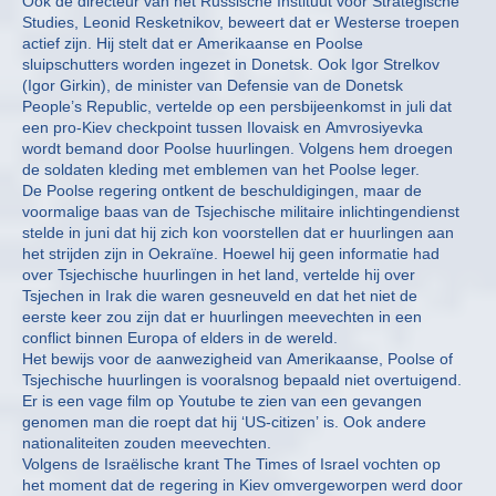
Ook de directeur van het Russische Instituut voor Strategische
Studies, Leonid Resketnikov, beweert dat er Westerse troepen
actief zijn. Hij stelt dat er Amerikaanse en Poolse
sluipschutters worden ingezet in Donetsk. Ook Igor Strelkov
(Igor Girkin), de minister van Defensie van de Donetsk
People’s Republic, vertelde op een persbijeenkomst in juli dat
een pro-Kiev checkpoint tussen Ilovaisk en Amvrosiyevka
wordt bemand door Poolse huurlingen. Volgens hem droegen
de soldaten kleding met emblemen van het Poolse leger.
De Poolse regering ontkent de beschuldigingen, maar de
voormalige baas van de Tsjechische militaire inlichtingendienst
stelde in juni dat hij zich kon voorstellen dat er huurlingen aan
het strijden zijn in Oekraïne. Hoewel hij geen informatie had
over Tsjechische huurlingen in het land, vertelde hij over
Tsjechen in Irak die waren gesneuveld en dat het niet de
eerste keer zou zijn dat er huurlingen meevechten in een
conflict binnen Europa of elders in de wereld.
Het bewijs voor de aanwezigheid van Amerikaanse, Poolse of
Tsjechische huurlingen is vooralsnog bepaald niet overtuigend.
Er is een vage film op Youtube te zien van een gevangen
genomen man die roept dat hij ‘US-citizen’ is. Ook andere
nationaliteiten zouden meevechten.
Volgens de Israëlische krant The Times of Israel vochten op
het moment dat de regering in Kiev omvergeworpen werd door