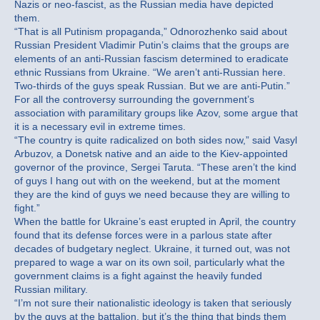
Nazis or neo-fascist, as the Russian media have depicted
them.
“That is all Putinism propaganda,” Odnorozhenko said about
Russian President Vladimir Putin’s claims that the groups are
elements of an anti-Russian fascism determined to eradicate
ethnic Russians from Ukraine. “We aren’t anti-Russian here.
Two-thirds of the guys speak Russian. But we are anti-Putin.”
For all the controversy surrounding the government’s
association with paramilitary groups like Azov, some argue that
it is a necessary evil in extreme times.
“The country is quite radicalized on both sides now,” said Vasyl
Arbuzov, a Donetsk native and an aide to the Kiev-appointed
governor of the province, Sergei Taruta. “These aren’t the kind
of guys I hang out with on the weekend, but at the moment
they are the kind of guys we need because they are willing to
fight.”
When the battle for Ukraine’s east erupted in April, the country
found that its defense forces were in a parlous state after
decades of budgetary neglect. Ukraine, it turned out, was not
prepared to wage a war on its own soil, particularly what the
government claims is a fight against the heavily funded
Russian military.
“I’m not sure their nationalistic ideology is taken that seriously
by the guys at the battalion, but it’s the thing that binds them