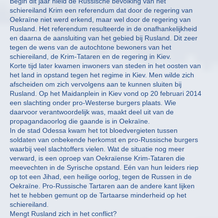
Begin dit jaar hield de Russische bevolking van het
schiereiland Krim een referendum dat door de regering van
Oekraïne niet werd erkend, maar wel door de regering van
Rusland. Het referendum resulteerde in de onafhankelijkheid
en daarna de aansluiting van het gebied bij Rusland. Dit zeer
tegen de wens van de autochtone bewoners van het
schiereiland, de Krim-Tataren en de regering in Kiev.
Korte tijd later kwamen inwoners van steden in het oosten van
het land in opstand tegen het regime in Kiev. Men wilde zich
afscheiden om zich vervolgens aan te kunnen sluiten bij
Rusland. Op het Maidanplein in Kiev vond op 20 februari 2014
een slachting onder pro-Westerse burgers plaats. Wie
daarvoor verantwoordelijk was, maakt deel uit van de
propagandaoorlog die gaande is in Oekraïne.
In de stad Odessa kwam het tot bloedvergieten tussen
soldaten van onbekende herkomst en pro-Russische burgers
waarbij veel slachtoffers vielen. Wat de situatie nog meer
verward, is een oproep van Oekraïense Krim-Tataren die
meevechten in de Syrische opstand. Eén van hun leiders riep
op tot een Jihad, een heilige oorlog, tegen de Russen in de
Oekraïne. Pro-Russische Tartaren aan de andere kant lijken
het te hebben gemunt op de Tartaarse minderheid op het
schiereiland.
Mengt Rusland zich in het conflict?