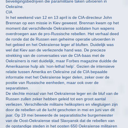
beveiligingsbedrijven die paramilitaire taken uitvoeren in
Oekraïne.
CIA
In het weekend van 12 en 13 april is de CIA-directeur John
Brennan op een missie in Kiev geweest. Brennan kwam op het
moment dat verschillende Oekraïense soldaten hun wapens
overdroegen aan de pro-Russische rebellen. Het verhaal deed
de ronde dat de Russen een geheime operatie uitvoerden in
het gebied en het Oekraïense leger af bluften. Duidelijk was
wel dat Kiev aan de verliezende hand was. De precieze
strekking van de conversaties van de CIA-baas met de
Oekraïners is niet duidelijk, maar Forbes magazine duidde de
Amerikaanse hulp als ‘non-lethal help’. Gezien de intensieve
relatie tussen Amerika en Oekraïne zal de CIA bepaalde
informatie met het Oekraïense leger delen, zeker over de
positie van Russische eenheden, maar ook over de
separatisten.
De slechte moraal van het Oekraïense leger en de bluf van de
Russen zullen zeker hebben geleid tot een groot aantal
verliezen. Verschillende militaire helikopters en vliegtuigen zijn
door de rebellen uit de lucht geschoten in mei en juni van dit
jaar. Op 19 mei beweerde de separatistische burgemeester
van de Oost-Oekraïense stad Slavyansk dat de rebellen van
de opstandige steden in het oosten 650 Oekraïense militairen