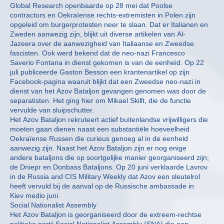
Global Research openbaarde op 28 mei dat Poolse
contractors en Oekraïense rechts-extremisten in Polen zijn
opgeleid om burgerprotesten neer te slaan. Dat er Italianen en
Zweden aanwezig zijn, blijkt uit diverse artikelen van Al-
Jazeera over de aanwezigheid van Italiaanse en Zweedse
fascisten. Ook werd bekend dat de neo-nazi Francesco
Saverio Fontana in dienst gekomen is van de eenheid. Op 22
juli publiceerde Gaston Besson een krantenartikel op zijn
Facebook-pagina waaruit blijkt dat een Zweedse neo-nazi in
dienst van het Azov Bataljon gevangen genomen was door de
separatisten. Het ging hier om Mikael Skillt, die de functie
vervulde van sluipschutter.
Het Azov Bataljon rekruteert actief buitenlandse vrijwilligers die
moeten gaan dienen naast een substantiële hoeveelheid
Oekraïense Russen die curieus genoeg al in de eenheid
aanwezig zijn. Naast het Azov Bataljon zijn er nog enige
andere bataljons die op soortgelijke manier georganiseerd zijn;
de Dniepr en Donbass Bataljons. Op 20 juni verklaarde Lavrov
in de Russia and CIS Military Weekly dat Azov een sleutelrol
heeft vervuld bij de aanval op de Russische ambassade in
Kiev medio juni.
Social Nationalist Assembly
Het Azov Bataljon is georganiseerd door de extreem-rechtse