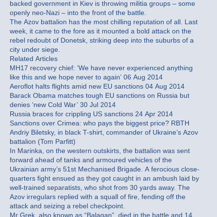
backed government in Kiev is throwing militia groups – some
openly neo-Nazi – into the front of the battle.
The Azov battalion has the most chilling reputation of all. Last
week, it came to the fore as it mounted a bold attack on the
rebel redoubt of Donetsk, striking deep into the suburbs of a
city under siege.
Related Articles
MH17 recovery chief: ‘We have never experienced anything
like this and we hope never to again’ 06 Aug 2014
Aeroflot halts flights amid new EU sanctions 04 Aug 2014
Barack Obama matches tough EU sanctions on Russia but
denies ‘new Cold War’ 30 Jul 2014
Russia braces for crippling US sanctions 24 Apr 2014
Sanctions over Crimea: who pays the biggest price? RBTH
Andriy Biletsky, in black T-shirt, commander of Ukraine’s Azov
battalion (Tom Parfitt)
In Marinka, on the western outskirts, the battalion was sent
forward ahead of tanks and armoured vehicles of the
Ukrainian army’s 51st Mechanised Brigade. A ferocious close-
quarters fight ensued as they got caught in an ambush laid by
well-trained separatists, who shot from 30 yards away. The
Azov irregulars replied with a squall of fire, fending off the
attack and seizing a rebel checkpoint.
Mr Grek, also known as “Balagan”, died in the battle and 14