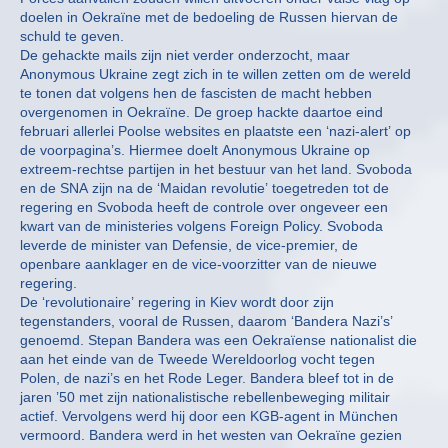
doelen in Oekraïne met de bedoeling de Russen hiervan de
schuld te geven.
De gehackte mails zijn niet verder onderzocht, maar
Anonymous Ukraine zegt zich in te willen zetten om de wereld
te tonen dat volgens hen de fascisten de macht hebben
overgenomen in Oekraïne. De groep hackte daartoe eind
februari allerlei Poolse websites en plaatste een ‘nazi-alert’ op
de voorpagina’s. Hiermee doelt Anonymous Ukraine op
extreem-rechtse partijen in het bestuur van het land. Svoboda
en de SNA zijn na de ‘Maidan revolutie’ toegetreden tot de
regering en Svoboda heeft de controle over ongeveer een
kwart van de ministeries volgens Foreign Policy. Svoboda
leverde de minister van Defensie, de vice-premier, de
openbare aanklager en de vice-voorzitter van de nieuwe
regering.
De ‘revolutionaire’ regering in Kiev wordt door zijn
tegenstanders, vooral de Russen, daarom ‘Bandera Nazi’s’
genoemd. Stepan Bandera was een Oekraïense nationalist die
aan het einde van de Tweede Wereldoorlog vocht tegen
Polen, de nazi’s en het Rode Leger. Bandera bleef tot in de
jaren ’50 met zijn nationalistische rebellenbeweging militair
actief. Vervolgens werd hij door een KGB-agent in München
vermoord. Bandera werd in het westen van Oekraïne gezien