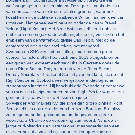
politieke partij Social Nationalist Assembly (SNA) die een
wolfsangel gebruikt als embleem. Deze partij maakt deel uit
van een coalitie van extreem-rechtse groepen, waar ook
kozakken en de politieke straatbende White Hammer deel van
uitmaken. Het geheel werd bekend onder de naam Pravyi
Sektor (Right Sector). Het Azov Bataljon zelf heeft ook als
embleem een omgekeerde wolfsangel, die erg veel lijkt op het
embleem van de Waffen-SS divisie Das Reich, met op de
achtergrond een ander nazi-teken, het zonnerad.
Svoboda en SNA zijn niet hetzelfde, maar hebben grote
overeenkomsten. SNA heeft zich eind 2013 aangesloten bij
een groep van extreem-rechtse clubs in Oekraïne onder de
naam Right Sector. Dmytro Yarosh van de Right Sector,
Deputy Secretary of National Security van het land, stelde dat
Right Sector en Svoboda veel vergelijkbare ideologische
standpunten innemen. Hij beschuldigde Svoboda er echter wel
van racistisch te zijn, maar leden van Right Sector worden ook
genoemd bij aanvallen op Russen en joden.
SNA-leider Andriy Biletskyy, die zijn eigen groep binnen Right
Sector leidt, is ook de leider van het Azov Bataljon. Biletskyy
zat enige maanden geleden nog in de gevangenis in zijn
woonplaats Charkov op verdenking van moord. Nu is de 34-
jarige oud-historicus en ultranationalist aanvoerder van een
elite-eenheid die vuile klusjes moet opknappen voor de