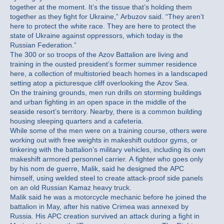
together at the moment. It’s the tissue that’s holding them
together as they fight for Ukraine,” Arbuzov said. “They aren’t
here to protect the white race. They are here to protect the
state of Ukraine against oppressors, which today is the
Russian Federation.”
The 300 or so troops of the Azov Battalion are living and
training in the ousted president’s former summer residence
here, a collection of multistoried beach homes in a landscaped
setting atop a picturesque cliff overlooking the Azov Sea.
On the training grounds, men run drills on storming buildings
and urban fighting in an open space in the middle of the
seaside resort’s territory. Nearby, there is a common building
housing sleeping quarters and a cafeteria.
While some of the men were on a training course, others were
working out with free weights in makeshift outdoor gyms, or
tinkering with the battalion’s military vehicles, including its own
makeshift armored personnel carrier. A fighter who goes only
by his nom de guerre, Malik, said he designed the APC
himself, using welded steel to create attack-proof side panels
on an old Russian Kamaz heavy truck.
Malik said he was a motorcycle mechanic before he joined the
battalion in May, after his native Crimea was annexed by
Russia. His APC creation survived an attack during a fight in