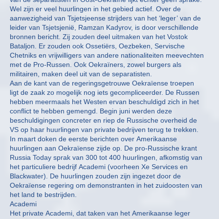
Wel zijn er veel huurlingen in het gebied actief. Over de
aanwezigheid van Tsjetsjeense strijders van het ‘leger’ van de
leider van Tsjetsjenië, Ramzan Kadyrov, is door verschillende
bronnen bericht. Zij zouden deel uitmaken van het Vostok
Bataljon. Er zouden ook Ossetiërs, Oezbeken, Servische
Chetniks en vrijwilligers van andere nationaliteiten meevechten
met de Pro-Russen. Ook Oekraïners, zowel burgers als
militairen, maken deel uit van de separatisten.
Aan de kant van de regeringsgetrouwe Oekraïense troepen
ligt de zaak zo mogelijk nog iets gecompliceerder. De Russen
hebben meermaals het Westen ervan beschuldigd zich in het
conflict te hebben gemengd. Begin juni werden deze
beschuldigingen concreter en riep de Russische overheid de
VS op haar huurlingen van private bedrijven terug te trekken.
In maart doken de eerste berichten over Amerikaanse
huurlingen aan Oekraïense zijde op. De pro-Russische krant
Russia Today sprak van 300 tot 400 huurlingen, afkomstig van
het particuliere bedrijf Academi (voorheen Xe Services en
Blackwater). De huurlingen zouden zijn ingezet door de
Oekraïense regering om demonstranten in het zuidoosten van
het land te bestrijden.
Academi
Het private Academi, dat taken van het Amerikaanse leger