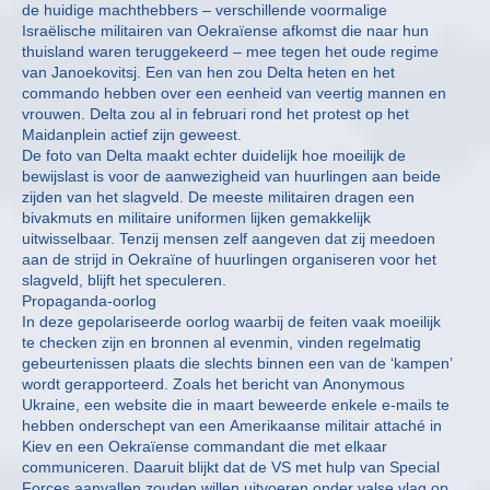
de huidige machthebbers – verschillende voormalige
Israëlische militairen van Oekraïense afkomst die naar hun
thuisland waren teruggekeerd – mee tegen het oude regime
van Janoekovitsj. Een van hen zou Delta heten en het
commando hebben over een eenheid van veertig mannen en
vrouwen. Delta zou al in februari rond het protest op het
Maidanplein actief zijn geweest.
De foto van Delta maakt echter duidelijk hoe moeilijk de
bewijslast is voor de aanwezigheid van huurlingen aan beide
zijden van het slagveld. De meeste militairen dragen een
bivakmuts en militaire uniformen lijken gemakkelijk
uitwisselbaar. Tenzij mensen zelf aangeven dat zij meedoen
aan de strijd in Oekraïne of huurlingen organiseren voor het
slagveld, blijft het speculeren.
Propaganda-oorlog
In deze gepolariseerde oorlog waarbij de feiten vaak moeilijk
te checken zijn en bronnen al evenmin, vinden regelmatig
gebeurtenissen plaats die slechts binnen een van de ‘kampen’
wordt gerapporteerd. Zoals het bericht van Anonymous
Ukraine, een website die in maart beweerde enkele e-mails te
hebben onderschept van een Amerikaanse militair attaché in
Kiev en een Oekraïense commandant die met elkaar
communiceren. Daaruit blijkt dat de VS met hulp van Special
Forces aanvallen zouden willen uitvoeren onder valse vlag op