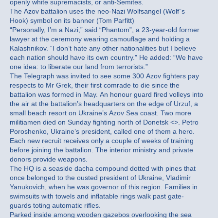
openly white supremacists, or anti-Semites.
The Azov battalion uses the neo-Nazi Wolfsangel (Wolf”s
Hook) symbol on its banner (Tom Parfitt)
“Personally, I’m a Nazi,” said “Phantom”, a 23-year-old former
lawyer at the ceremony wearing camouflage and holding a
Kalashnikov. “I don’t hate any other nationalities but I believe
each nation should have its own country.” He added: “We have
one idea: to liberate our land from terrorists.”
The Telegraph was invited to see some 300 Azov fighters pay
respects to Mr Grek, their first comrade to die since the
battalion was formed in May. An honour guard fired volleys into
the air at the battalion’s headquarters on the edge of Urzuf, a
small beach resort on Ukraine’s Azov Sea coast. Two more
militiamen died on Sunday fighting north of Donetsk <>. Petro
Poroshenko, Ukraine’s president, called one of them a hero.
Each new recruit receives only a couple of weeks of training
before joining the battalion. The interior ministry and private
donors provide weapons.
The HQ is a seaside dacha compound dotted with pines that
once belonged to the ousted president of Ukraine, Vladimir
Yanukovich, when he was governor of this region. Families in
swimsuits with towels and inflatable rings walk past gate-
guards toting automatic rifles.
Parked inside among wooden gazebos overlooking the sea