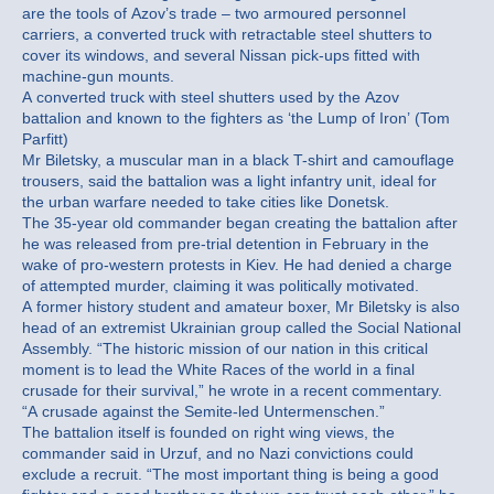
are the tools of Azov’s trade – two armoured personnel
carriers, a converted truck with retractable steel shutters to
cover its windows, and several Nissan pick-ups fitted with
machine-gun mounts.
A converted truck with steel shutters used by the Azov
battalion and known to the fighters as ‘the Lump of Iron’ (Tom
Parfitt)
Mr Biletsky, a muscular man in a black T-shirt and camouflage
trousers, said the battalion was a light infantry unit, ideal for
the urban warfare needed to take cities like Donetsk.
The 35-year old commander began creating the battalion after
he was released from pre-trial detention in February in the
wake of pro-western protests in Kiev. He had denied a charge
of attempted murder, claiming it was politically motivated.
A former history student and amateur boxer, Mr Biletsky is also
head of an extremist Ukrainian group called the Social National
Assembly. “The historic mission of our nation in this critical
moment is to lead the White Races of the world in a final
crusade for their survival,” he wrote in a recent commentary.
“A crusade against the Semite-led Untermenschen.”
The battalion itself is founded on right wing views, the
commander said in Urzuf, and no Nazi convictions could
exclude a recruit. “The most important thing is being a good