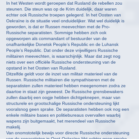
In het Westen wordt geroepen dat Rusland de rebellen zou
steunen. Die steun was op de Krim duidelijk, daar waren
echter ook Russische troepen gelegerd. In het Oosten van
Oekraïne is de situatie veel onduidelijker. Wat wel duidelijk is
geworden, is dat er Russen meevechten met de Pro-
Russische separatisten. Sommige hebben zich ook
opgeworpen als commandant of bestuurder van de
onafhankelijke Donetsk People’s Republic en de Luhansk
People’s Republic. Dat onder deze vrijwilligers Russische
militairen meevechten, is waarschijnlijk. Maar dat zegt nog
niets over een officiële Russische ondersteuning van de
opstand in het Oosten van Rusland.
Ditzelfde geldt voor de inzet van militair materieel van de
Russen. Russische militairen die sympathiseren met de
separatisten zullen materieel hebben meegenomen zodra ze
daartoe in staat zijn geweest. De Russische grensbewakers
zullen daarbij een oogje hebben dichtgeknepen, maar van
structurele en grootschalige Russische ondersteuning lijkt
vooralsnog geen sprake. De separatisten hebben ook nog een
enkele militaire bases en politiebureaus overvallen waarbij
wapens zijn buitgemaakt, het merendeel van Russische
makelij.
Van onomstotelijk bewijs voor directe Russische ondersteuning
van de separatisten in Oost-Oekraïne lijkt echter geen sprake.