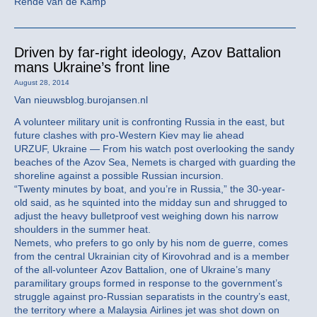
Rende van de Kamp
Driven by far-right ideology, Azov Battalion
mans Ukraine’s front line
August 28, 2014
Van nieuwsblog.burojansen.nl
A volunteer military unit is confronting Russia in the east, but
future clashes with pro-Western Kiev may lie ahead
URZUF, Ukraine — From his watch post overlooking the sandy
beaches of the Azov Sea, Nemets is charged with guarding the
shoreline against a possible Russian incursion.
“Twenty minutes by boat, and you’re in Russia,” the 30-year-
old said, as he squinted into the midday sun and shrugged to
adjust the heavy bulletproof vest weighing down his narrow
shoulders in the summer heat.
Nemets, who prefers to go only by his nom de guerre, comes
from the central Ukrainian city of Kirovohrad and is a member
of the all-volunteer Azov Battalion, one of Ukraine’s many
paramilitary groups formed in response to the government’s
struggle against pro-Russian separatists in the country’s east,
the territory where a Malaysia Airlines jet was shot down on