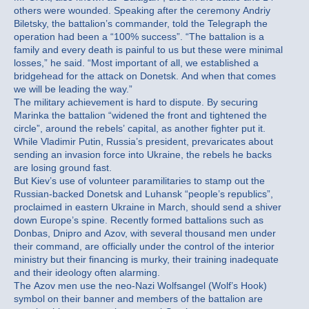
others were wounded. Speaking after the ceremony Andriy
Biletsky, the battalion’s commander, told the Telegraph the
operation had been a “100% success”. “The battalion is a
family and every death is painful to us but these were minimal
losses,” he said. “Most important of all, we established a
bridgehead for the attack on Donetsk. And when that comes
we will be leading the way.”
The military achievement is hard to dispute. By securing
Marinka the battalion “widened the front and tightened the
circle”, around the rebels’ capital, as another fighter put it.
While Vladimir Putin, Russia’s president, prevaricates about
sending an invasion force into Ukraine, the rebels he backs
are losing ground fast.
But Kiev’s use of volunteer paramilitaries to stamp out the
Russian-backed Donetsk and Luhansk “people’s republics”,
proclaimed in eastern Ukraine in March, should send a shiver
down Europe’s spine. Recently formed battalions such as
Donbas, Dnipro and Azov, with several thousand men under
their command, are officially under the control of the interior
ministry but their financing is murky, their training inadequate
and their ideology often alarming.
The Azov men use the neo-Nazi Wolfsangel (Wolf’s Hook)
symbol on their banner and members of the battalion are