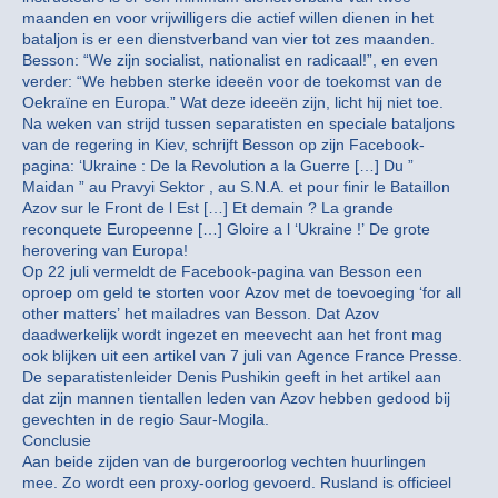
maanden en voor vrijwilligers die actief willen dienen in het
bataljon is er een dienstverband van vier tot zes maanden.
Besson: “We zijn socialist, nationalist en radicaal!”, en even
verder: “We hebben sterke ideeën voor de toekomst van de
Oekraïne en Europa.” Wat deze ideeën zijn, licht hij niet toe.
Na weken van strijd tussen separatisten en speciale bataljons
van de regering in Kiev, schrijft Besson op zijn Facebook-
pagina: ‘Ukraine : De la Revolution a la Guerre […] Du ”
Maidan ” au Pravyi Sektor , au S.N.A. et pour finir le Bataillon
Azov sur le Front de l Est […] Et demain ? La grande
reconquete Europeenne […] Gloire a l ‘Ukraine !’ De grote
herovering van Europa!
Op 22 juli vermeldt de Facebook-pagina van Besson een
oproep om geld te storten voor Azov met de toevoeging ‘for all
other matters’ het mailadres van Besson. Dat Azov
daadwerkelijk wordt ingezet en meevecht aan het front mag
ook blijken uit een artikel van 7 juli van Agence France Presse.
De separatistenleider Denis Pushikin geeft in het artikel aan
dat zijn mannen tientallen leden van Azov hebben gedood bij
gevechten in de regio Saur-Mogila.
Conclusie
Aan beide zijden van de burgeroorlog vechten huurlingen
mee. Zo wordt een proxy-oorlog gevoerd. Rusland is officieel