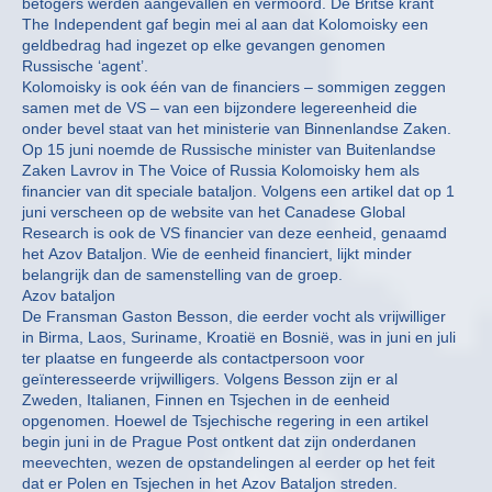
betogers werden aangevallen en vermoord. De Britse krant
The Independent gaf begin mei al aan dat Kolomoisky een
geldbedrag had ingezet op elke gevangen genomen
Russische ‘agent’.
Kolomoisky is ook één van de financiers – sommigen zeggen
samen met de VS – van een bijzondere legereenheid die
onder bevel staat van het ministerie van Binnenlandse Zaken.
Op 15 juni noemde de Russische minister van Buitenlandse
Zaken Lavrov in The Voice of Russia Kolomoisky hem als
financier van dit speciale bataljon. Volgens een artikel dat op 1
juni verscheen op de website van het Canadese Global
Research is ook de VS financier van deze eenheid, genaamd
het Azov Bataljon. Wie de eenheid financiert, lijkt minder
belangrijk dan de samenstelling van de groep.
Azov bataljon
De Fransman Gaston Besson, die eerder vocht als vrijwilliger
in Birma, Laos, Suriname, Kroatië en Bosnië, was in juni en juli
ter plaatse en fungeerde als contactpersoon voor
geïnteresseerde vrijwilligers. Volgens Besson zijn er al
Zweden, Italianen, Finnen en Tsjechen in de eenheid
opgenomen. Hoewel de Tsjechische regering in een artikel
begin juni in de Prague Post ontkent dat zijn onderdanen
meevechten, wezen de opstandelingen al eerder op het feit
dat er Polen en Tsjechen in het Azov Bataljon streden.