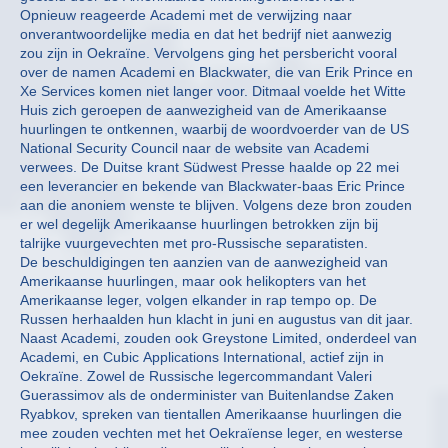
Opnieuw reageerde Academi met de verwijzing naar
onverantwoordelijke media en dat het bedrijf niet aanwezig
zou zijn in Oekraïne. Vervolgens ging het persbericht vooral
over de namen Academi en Blackwater, die van Erik Prince en
Xe Services komen niet langer voor. Ditmaal voelde het Witte
Huis zich geroepen de aanwezigheid van de Amerikaanse
huurlingen te ontkennen, waarbij de woordvoerder van de US
National Security Council naar de website van Academi
verwees. De Duitse krant Südwest Presse haalde op 22 mei
een leverancier en bekende van Blackwater-baas Eric Prince
aan die anoniem wenste te blijven. Volgens deze bron zouden
er wel degelijk Amerikaanse huurlingen betrokken zijn bij
talrijke vuurgevechten met pro-Russische separatisten.
De beschuldigingen ten aanzien van de aanwezigheid van
Amerikaanse huurlingen, maar ook helikopters van het
Amerikaanse leger, volgen elkander in rap tempo op. De
Russen herhaalden hun klacht in juni en augustus van dit jaar.
Naast Academi, zouden ook Greystone Limited, onderdeel van
Academi, en Cubic Applications International, actief zijn in
Oekraïne. Zowel de Russische legercommandant Valeri
Guerassimov als de onderminister van Buitenlandse Zaken
Ryabkov, spreken van tientallen Amerikaanse huurlingen die
mee zouden vechten met het Oekraïense leger, en westerse