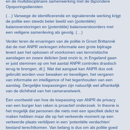
en de multidisciplinaire samenwerking met de Bijzondere
Opsporingsdiensten.
(…) Vanwege de identificerende en signalerende werking krijgt
de politie een steeds beter beeld van (potentiële)
balansverstoringen en (potentiële) balansverstoorders met
een veiligere samenleving als gevolg. (…)
Verder leren de ervaringen van de politie in Groot Brittannië
dat de met ANPR verkregen informatie een grote bijdrage
levert aan het oplossen of voorkomen van terroristische
aanslagen en zware delicten [wat onzin is, in Engeland gaan
er juist stemmen op om het aantal ANPR controles drastisch
terug te brengen, dt.]. Wat dat aangaat kan ANPR dus ook
gebruikt worden voor bewaken en beveiligen, het vergaren
van informatie en intelligence of het tegenhouden van een
aanslag. Dergelijke toepassingen zijn natuurlijk wel afhankelijk
van de dichtheid van het cameranetwerk.
Een voorbeeld van hoe de toepassing van ANPR de privacy
van een burger kan raken is proactief onderzoek. In theorie is
het mogelijk dat personen die niets met een specifiek delict te
maken hebben maar die op het verkeerde moment op een
verkeerde plaats verblijven in een ‘potentiële verdachten’
bestand terechtkomen. Van belang is dus om als politie goed