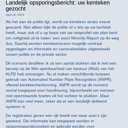
Landelijk opsporingsbericht: uw kenteken
gezocht
April 19, 2013
Als het aan de politie ligt, wordt uw kenteken straks overal
gescand. Niet alleen kijkt de politie of u iets op uw kerfstok
heeft, maar ook of u op basis van uw reisprofiel van plan bent
om rottigheid uit te halen: een soort Minority Report op de weg
dus. Daarbij worden kentekenscans mogelijk centraal
opgeslagen en informatie en camerabeelden uitgewisseld
tussen politie en de private sector.
Dit scenario destilleer ik uit een aantal stukken dat ik met een
beroep op de Wet openbaarheid van bestuur (Wob) van het
KLPD heb ontvangen. Nu al maken verschillende korpsen
gebruik van Automated Number Plate Recognition (ANPR),
oftewel kentekenherkenning. ANPR wordt op dit moment
vooral toegepast voor handhaving, bijvoorbeeld om mensen
met openstaande boetes uit het verkeer te plukken. Maar
ANPR kan veel meer, zeker als er een landelijk dekkend
systeem is.
De registraties geven een rijk beeld van waar auto’s zijn
geweest. Die informatie kan toegepast worden in
opsporingsonderzoeken en gebruikt worden voor