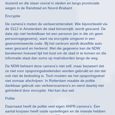
duizend en die staan vooral in steden en langs provinciale
wegen in de Randstad en Noord-Brabant.
Encryptie
De camera’s meten de verkeersintensiteit. Wie bijvoorbeeld via
de S112 in Amsterdam de stad binnenrijdt, wordt gescand. De
data zijn niet herleidbaar tot een persoon (en in die zin geen
persoonsgegevens), want via encryptie omgezet in een
geanonimiseerde code. Bij het centrum wordt dezelfde auto
weer gescand en herkend. Met die gegevens kan de NDW
berekenen hoeveel tijd het kost om de stad in te komen en die
informatie staat dan soms op matrixborden langs de weg.
De NDW beheert deze camera’s niet zelf, maar bezweert dat
ze niet voor opsporingsdoeleinden worden gebruikt en dat dat
ook niet de bedoeling is. Toch moeten we het opsporingsdoel
niet zomaar afschrijven. In Rotterdam maakte de politie
dankbaar gebruik van verkeerscamera’s en werd daarbij niet
gehinderd door encryptie. Het kan dus wel.
Politie
Daarnaast heeft de politie veel eigen ANPR-camera’s. Een
aantal korpsen heeft vaste opstellingen en de meeste hebben