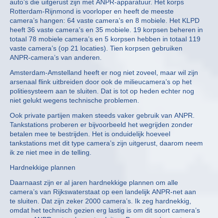
auto’s die uitgerust zijn met ANPR-apparatuur. Het korps
Rotterdam-Rijnmond is voorloper en heeft de meeste
camera’s hangen: 64 vaste camera’s en 8 mobiele. Het KLPD
heeft 36 vaste camera’s en 35 mobiele. 19 korpsen beheren in
totaal 78 mobiele camera’s en 5 korpsen hebben in totaal 119
vaste camera’s (op 21 locaties). Tien korpsen gebruiken
ANPR-camera’s van anderen.
Amsterdam-Amstelland heeft er nog niet zoveel, maar wil zijn
arsenaal flink uitbreiden door ook de milieucamera’s op het
politiesysteem aan te sluiten. Dat is tot op heden echter nog
niet gelukt wegens technische problemen.
Ook private partijen maken steeds vaker gebruik van ANPR.
Tankstations proberen er bijvoorbeeld het wegrijden zonder
betalen mee te bestrijden. Het is onduidelijk hoeveel
tankstations met dit type camera’s zijn uitgerust, daarom neem
ik ze niet mee in de telling.
Hardnekkige plannen
Daarnaast zijn er al jaren hardnekkige plannen om alle
camera’s van Rijkswaterstaat op een landelijk ANPR-net aan
te sluiten. Dat zijn zeker 2000 camera’s. Ik zeg hardnekkig,
omdat het technisch gezien erg lastig is om dit soort camera’s