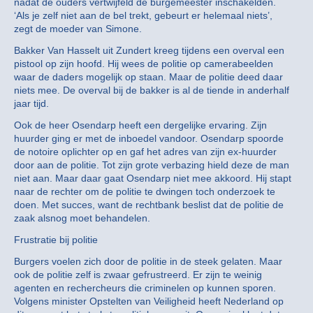
nadat de ouders vertwijfeld de burgemeester inschakelden.
‘Als je zelf niet aan de bel trekt, gebeurt er helemaal niets’,
zegt de moeder van Simone.
Bakker Van Hasselt uit Zundert kreeg tijdens een overval een
pistool op zijn hoofd. Hij wees de politie op camerabeelden
waar de daders mogelijk op staan. Maar de politie deed daar
niets mee. De overval bij de bakker is al de tiende in anderhalf
jaar tijd.
Ook de heer Osendarp heeft een dergelijke ervaring. Zijn
huurder ging er met de inboedel vandoor. Osendarp spoorde
de notoire oplichter op en gaf het adres van zijn ex-huurder
door aan de politie. Tot zijn grote verbazing hield deze de man
niet aan. Maar daar gaat Osendarp niet mee akkoord. Hij stapt
naar de rechter om de politie te dwingen toch onderzoek te
doen. Met succes, want de rechtbank beslist dat de politie de
zaak alsnog moet behandelen.
Frustratie bij politie
Burgers voelen zich door de politie in de steek gelaten. Maar
ook de politie zelf is zwaar gefrustreerd. Er zijn te weinig
agenten en rechercheurs die criminelen op kunnen sporen.
Volgens minister Opstelten van Veiligheid heeft Nederland op