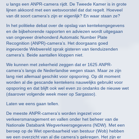
u langs een ANPR-camera rijdt. De Tweede Kamer is in grote
lijnen akkoord met een wetsvoorstel dat dat regelt. Hoeveel
van dit soort camera’s zijn er eigenlijk? En waar staan ze?
In het politieke debat over de opslag van kentekengegevens
en de bijbehorende rapporten en adviezen wordt uitgegaan
van ongeveer driehonderd Automatic Number Plate
Recognition (ANPR)-camera’s. Het doorgaans goed
ingevoerde Webwereld sprak gisteren van tienduizenden
camera’s. Beide aantallen kloppen niet.
We kunnen met zekerheid zeggen dat er 1625 ANPR-
camera’s langs de Nederlandse wegen staan. Maar ze zijn
lang niet allemaal geschikt voor opsporing. Op dit moment
worden al die gescande kentekens nauwelijks gebruikt voor
opsporing en dat blijft ook wel even zo ondanks de nieuwe wet
(daarover volgende week meer op Sargasso).
Laten we eens gaan tellen.
De meeste ANPR-camera’s worden ingezet voor
verkeersmanagement en vallen onder het beheer van de
Nationale Databank Wegverkeersgegevens (NDW). Met een
beroep op de Wet openbaarheid van bestuur (Wob) hebben
we een overzicht van al die camera’s gekregen. Het zijn er