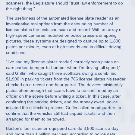
scanners, the Legislature should “trust law enforcement to do
the right thing.”
The usefulness of the automated license plate reader as an
investigative tool springs from the astounding number of
license plates the units can scan and record. With an array of
high-speed cameras mounted on police cruisers snapping
pictures, these systems are designed to capture up to 1,800
plates per minute, even at high speeds and in difficult driving
conditions.
“I’ve had my [license plater reader] correctly scan plates on
cars parked bumper-to-bumper when I’m driving full speed,”
said Griffin, who caught three scofflaws owing a combined
$1,900 in parking tickets from the 786 license plates his reader
checked on a recent one-hour patrol. The devices misidentify
plates often enough that scans have to be confirmed by an
officer on the scene before writing a ticket. In this case, after
confirming the parking tickets, and the money owed, police
initiated the collection process. Griffin called headquarters to
confirm that the vehicles still had unpaid tickets, and then
arranged for them to be towed.
Boston’s four scanner-equipped cars do 3,500 scans a day
and more than 1 million per year, according to police data.