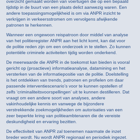
overzicht gemaakt worden van voertuigen die op een bepaald
tijdstip in de buurt van een plaats delict aanwezig waren. Een
andere toepassingsmogelijkheid is om via ANPR inzicht te
verkrijgen in verkeersstromen om vervolgens afwijkende
patronen te herkennen.
Wanneer een ongewoon reispatroon door middel van analyse
van het politieregister ANPR aan het licht komt, kan dat voor
de politie reden zijn om een onderzoek in te stellen. Zo kunnen
potentiële criminele activiteiten tijdig worden onderkend.
De meerwaarde die ANPR in de toekomst kan bieden is vooral
gericht op (proactieve) informatieanalyse, datamining en het
versterken van de informatiepositie van de politie. Doelstelling
is het ontdekken van trends, patronen en profielen om daar
passende interventiescenario’s voor te kunnen opstellen of
zelfs ‘criminaliteitsvoorspellingen’ uit te kunnen destilleren. Dat
vraagt om een andere soort van analyses, andere
vakinhoudelijke kennis en vanwege de bijzondere
verstrekkende zoekmogelijkheden om autorisaties van een
zeer beperkte kring van politieambtenaren die de vereiste
deskundigheid en ervaring bezitten.
De effectiviteit van ANPR zal toenemen naarmate de inzet
breder wordt. Nu wordt ANPR regionaal en periodiek ingezet.