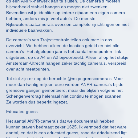
op een ANPR-netwerk aan te sluiten. De camera’s moeten
bijvoorbeeld stabiel hangen en mogen niet zwenken.
Bovendien wil je idealiter op iedere rijbaan een eigen camera
hebben, anders mis je veel auto’s. De meeste
Rijkswaterstaatcamera’s overzien complete rijrichtingen en niet
individuele baanvakken.
De camera’s van Trajectcontrole tellen ook mee in ons
overzicht. We hebben alleen de locaties geteld en niet alle
camera’s. Het afgelopen jaar is het aantal meetpunten flink
uitgebreid, op de A4 en A2 bijvoorbeeld. Alleen al op het stukje
Amsterdam-Utrecht hangen zeker tachtig camera’s, verspreid
over acht meetpunten.
Tot slot zijn er nog de beruchte @migo grenscamera’s. Voor
meer dan twintig miljoen euro werden ANPR-camera’s bij de
grensovergangen gemonteerd, maar die blijken volgens het
Schengenverdrag helemaal niet continu te mogen scannen.
Ze worden dus beperkt ingezet.
Educated guess
Het aantal ANPR-camera’s dat we documentair hebben
kunnen staven bedraagt zeker 1625. Ik vermoed dat het ware
aantal, en dat is een educated guess, rond de drieduizend ligt.