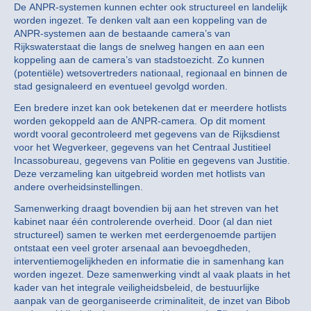
De ANPR-systemen kunnen echter ook structureel en landelijk
worden ingezet. Te denken valt aan een koppeling van de
ANPR-systemen aan de bestaande camera’s van
Rijkswaterstaat die langs de snelweg hangen en aan een
koppeling aan de camera’s van stadstoezicht. Zo kunnen
(potentiële) wetsovertreders nationaal, regionaal en binnen de
stad gesignaleerd en eventueel gevolgd worden.
Een bredere inzet kan ook betekenen dat er meerdere hotlists
worden gekoppeld aan de ANPR-camera. Op dit moment
wordt vooral gecontroleerd met gegevens van de Rijksdienst
voor het Wegverkeer, gegevens van het Centraal Justitieel
Incassobureau, gegevens van Politie en gegevens van Justitie.
Deze verzameling kan uitgebreid worden met hotlists van
andere overheidsinstellingen.
Samenwerking draagt bovendien bij aan het streven van het
kabinet naar één controlerende overheid. Door (al dan niet
structureel) samen te werken met eerdergenoemde partijen
ontstaat een veel groter arsenaal aan bevoegdheden,
interventiemogelijkheden en informatie die in samenhang kan
worden ingezet. Deze samenwerking vindt al vaak plaats in het
kader van het integrale veiligheidsbeleid, de bestuurlijke
aanpak van de georganiseerde criminaliteit, de inzet van Bibob