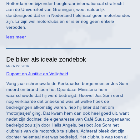
Rotterdam en bijzonder hoogleraar internationaal strafrecht
aan de Universiteit van Groningen, weet natuurlijk
dondersgoed dat er in Nederland helemaal geen motorbendes
zijn. Er zijn wel motorclubs en er is er nog geen enkele
verboden.
lees meer
De biker als ideale zondebok
March 22, 2016
Dupont op Justitie en Veiligheid
Vorig jaar schreeuwde de Kerkraadse burgemeester Jos Som
moord en brand toen het Openbaar Ministerie hem
waarschuwde dat hij werd bedreigd. Hoewel Jos Som eerst
nog verklaarde dat onbekend was uit welke hoek de
bedreigingen afkomstig waren, riep hij later dat het om
‘motorjasjes’ ging. Dat kwam hem dan ook heel goed uit, want
nadat zijn dochter, de eigenaresse van Café Suus, zogenaamd
bedreigd zou zijn door Hells Angels, besloot Jos Som het
clubhuis van die motorclub te sluiten. Achteraf bleek dat zijn
dochter helemaal niet was bedreigd. Het clubhuis was toen al