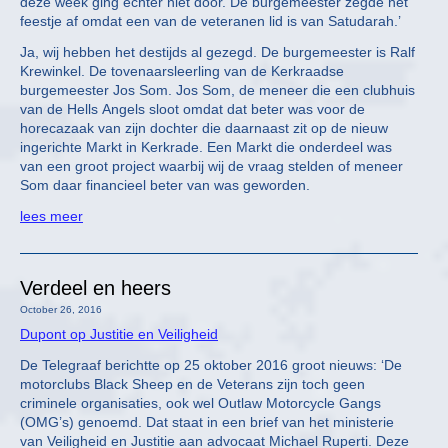
deze week ging echter niet door. De burgemeester zegde het
feestje af omdat een van de veteranen lid is van Satudarah.’
Ja, wij hebben het destijds al gezegd. De burgemeester is Ralf
Krewinkel. De tovenaarsleerling van de Kerkraadse
burgemeester Jos Som. Jos Som, de meneer die een clubhuis
van de Hells Angels sloot omdat dat beter was voor de
horecazaak van zijn dochter die daarnaast zit op de nieuw
ingerichte Markt in Kerkrade. Een Markt die onderdeel was
van een groot project waarbij wij de vraag stelden of meneer
Som daar financieel beter van was geworden.
lees meer
Verdeel en heers
October 26, 2016
Dupont op Justitie en Veiligheid
De Telegraaf berichtte op 25 oktober 2016 groot nieuws: ‘De
motorclubs Black Sheep en de Veterans zijn toch geen
criminele organisaties, ook wel Outlaw Motorcycle Gangs
(OMG’s) genoemd. Dat staat in een brief van het ministerie
van Veiligheid en Justitie aan advocaat Michael Ruperti. Deze