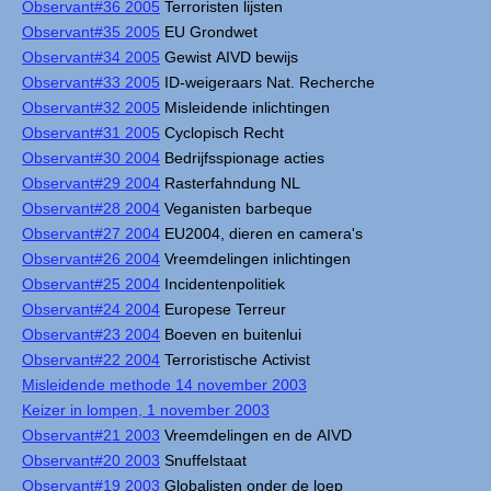
Observant#36 2005
Terroristen lijsten
Observant#35 2005
EU Grondwet
Observant#34 2005
Gewist AIVD bewijs
Observant#33 2005
ID-weigeraars Nat. Recherche
Observant#32 2005
Misleidende inlichtingen
Observant#31 2005
Cyclopisch Recht
Observant#30 2004
Bedrijfsspionage acties
Observant#29 2004
Rasterfahndung NL
Observant#28 2004
Veganisten barbeque
Observant#27 2004
EU2004, dieren en camera's
Observant#26 2004
Vreemdelingen inlichtingen
Observant#25 2004
Incidentenpolitiek
Observant#24 2004
Europese Terreur
Observant#23 2004
Boeven en buitenlui
Observant#22 2004
Terroristische Activist
Misleidende methode 14 november 2003
Keizer in lompen, 1 november 2003
Observant#21 2003
Vreemdelingen en de AIVD
Observant#20 2003
Snuffelstaat
Observant#19 2003
Globalisten onder de loep