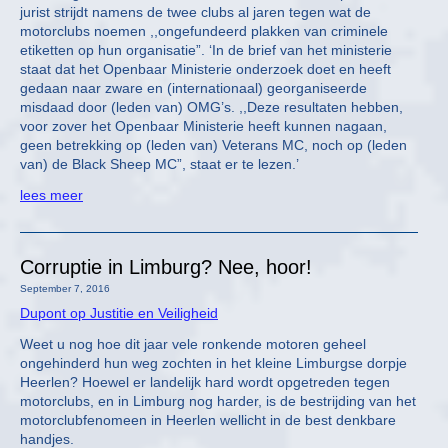
jurist strijdt namens de twee clubs al jaren tegen wat de
motorclubs noemen ,,ongefundeerd plakken van criminele
etiketten op hun organisatie”. ‘In de brief van het ministerie
staat dat het Openbaar Ministerie onderzoek doet en heeft
gedaan naar zware en (internationaal) georganiseerde
misdaad door (leden van) OMG’s. ,,Deze resultaten hebben,
voor zover het Openbaar Ministerie heeft kunnen nagaan,
geen betrekking op (leden van) Veterans MC, noch op (leden
van) de Black Sheep MC”, staat er te lezen.’
lees meer
Corruptie in Limburg? Nee, hoor!
September 7, 2016
Dupont op Justitie en Veiligheid
Weet u nog hoe dit jaar vele ronkende motoren geheel
ongehinderd hun weg zochten in het kleine Limburgse dorpje
Heerlen? Hoewel er landelijk hard wordt opgetreden tegen
motorclubs, en in Limburg nog harder, is de bestrijding van het
motorclubfenomeen in Heerlen wellicht in de best denkbare
handjes.