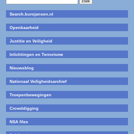
Search.burojansen.nl
Openbaarheid
Justitie en Veiligheid
Inlichtingen en Terrorisme
Nieuwsblog
Nationaal Veiligheidsarchief
Troepenbewegingen
Crowddigging
NSA files