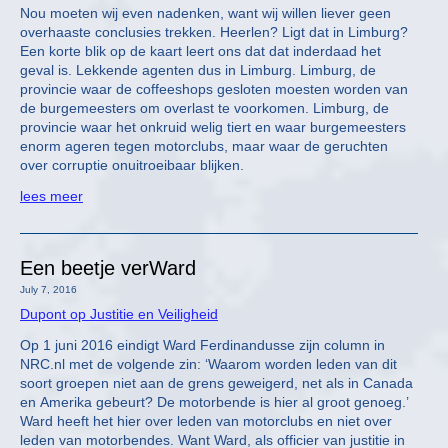
Nou moeten wij even nadenken, want wij willen liever geen
overhaaste conclusies trekken. Heerlen? Ligt dat in Limburg?
Een korte blik op de kaart leert ons dat dat inderdaad het
geval is. Lekkende agenten dus in Limburg. Limburg, de
provincie waar de coffeeshops gesloten moesten worden van
de burgemeesters om overlast te voorkomen. Limburg, de
provincie waar het onkruid welig tiert en waar burgemeesters
enorm ageren tegen motorclubs, maar waar de geruchten
over corruptie onuitroeibaar blijken.
lees meer
Een beetje verWard
July 7, 2016
Dupont op Justitie en Veiligheid
Op 1 juni 2016 eindigt Ward Ferdinandusse zijn column in
NRC.nl met de volgende zin: ‘Waarom worden leden van dit
soort groepen niet aan de grens geweigerd, net als in Canada
en Amerika gebeurt? De motorbende is hier al groot genoeg.’
Ward heeft het hier over leden van motorclubs en niet over
leden van motorbendes. Want Ward, als officier van justitie in