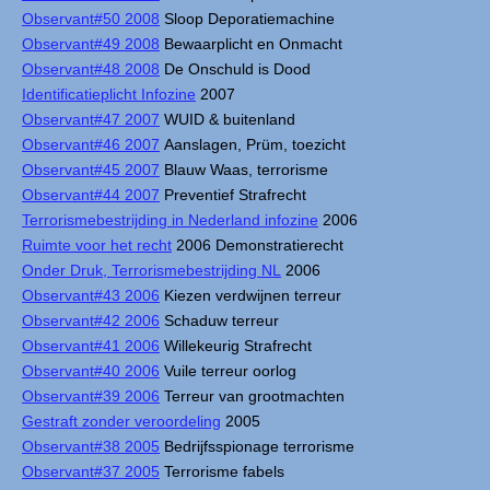
Observant#50 2008
Sloop Deporatiemachine
Observant#49 2008
Bewaarplicht en Onmacht
Observant#48 2008
De Onschuld is Dood
Identificatieplicht Infozine
2007
Observant#47 2007
WUID & buitenland
Observant#46 2007
Aanslagen, Prüm, toezicht
Observant#45 2007
Blauw Waas, terrorisme
Observant#44 2007
Preventief Strafrecht
Terrorismebestrijding in Nederland infozine
2006
Ruimte voor het recht
2006 Demonstratierecht
Onder Druk, Terrorismebestrijding NL
2006
Observant#43 2006
Kiezen verdwijnen terreur
Observant#42 2006
Schaduw terreur
Observant#41 2006
Willekeurig Strafrecht
Observant#40 2006
Vuile terreur oorlog
Observant#39 2006
Terreur van grootmachten
Gestraft zonder veroordeling
2005
Observant#38 2005
Bedrijfsspionage terrorisme
Observant#37 2005
Terrorisme fabels