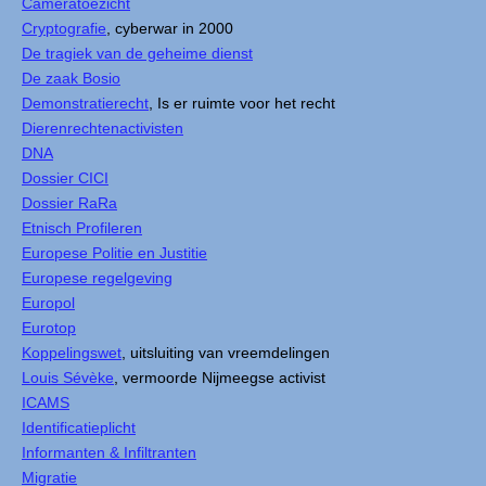
Cameratoezicht
Cryptografie
, cyberwar in 2000
De tragiek van de geheime dienst
De zaak Bosio
Demonstratierecht
, Is er ruimte voor het recht
Dierenrechtenactivisten
DNA
Dossier CICI
Dossier RaRa
Etnisch Profileren
Europese Politie en Justitie
Europese regelgeving
Europol
Eurotop
Koppelingswet
, uitsluiting van vreemdelingen
Louis Sévèke
, vermoorde Nijmeegse activist
ICAMS
Identificatieplicht
Informanten & Infiltranten
Migratie