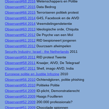
Observant#68 2016
Wetenschappers en Politie
Observant#67 2015
Data Bedrog
Observant#66 2015
Terroriseren politiek protest
Observant#65 2014
G4S, Facebook en de AIVD
Observant#64 2014
Vreemdelingendetentie
Observant#63 2013
Ideologische orde, Chiquita
Observant#62 2012
De Psyche van een Mol
Observant#61 2012
RID bespioneert jongeren
Observant#60 2012
Duurzaam afwimpelen
Security Industry: Israel - the Netherlands
2011
Observant#59 2011
RID protest Twente
Observant#58 2011
Kraaijer, AIVD, De Telegraaf
Observant#57 2011
Shell, imago AIVD, India
Europese politie en Justitie Infozine
2010
Observant#56 2010
Ochtendgloren, politie phishing
Observant#55 2010
Politieke Politie
Observant#54 2009
ID-plicht, Demonstratierecht
Observant#53 2009
Haags Fouilleren
Observant#52 2009
200.000 professionals?
Observant#51 2009
Chocolade spionnen