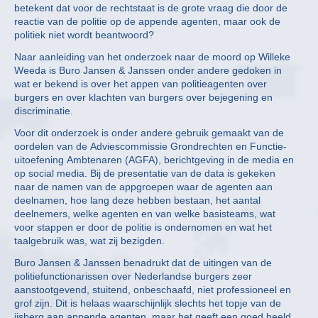
betekent dat voor de rechtstaat is de grote vraag die door de
reactie van de politie op de appende agenten, maar ook de
politiek niet wordt beantwoord?
Naar aanleiding van het onderzoek naar de moord op Willeke
Weeda is Buro Jansen & Janssen onder andere gedoken in
wat er bekend is over het appen van politieagenten over
burgers en over klachten van burgers over bejegening en
discriminatie.
Voor dit onderzoek is onder andere gebruik gemaakt van de
oordelen van de Adviescommissie Grondrechten en Functie-
uitoefening Ambtenaren (AGFA), berichtgeving in de media en
op social media. Bij de presentatie van de data is gekeken
naar de namen van de appgroepen waar de agenten aan
deelnamen, hoe lang deze hebben bestaan, het aantal
deelnemers, welke agenten en van welke basisteams, wat
voor stappen er door de politie is ondernomen en wat het
taalgebruik was, wat zij bezigden.
Buro Jansen & Janssen benadrukt dat de uitingen van de
politiefunctionarissen over Nederlandse burgers zeer
aanstootgevend, stuitend, onbeschaafd, niet professioneel en
grof zijn. Dit is helaas waarschijnlijk slechts het topje van de
ijsberg aan appende agenten, maar het geeft een goed beeld