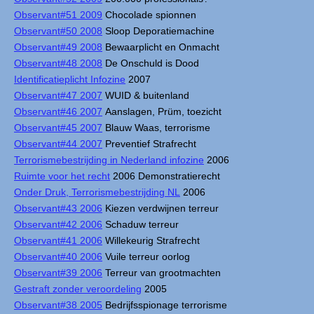
Observant#51 2009
Chocolade spionnen
Observant#50 2008
Sloop Deporatiemachine
Observant#49 2008
Bewaarplicht en Onmacht
Observant#48 2008
De Onschuld is Dood
Identificatieplicht Infozine
2007
Observant#47 2007
WUID & buitenland
Observant#46 2007
Aanslagen, Prüm, toezicht
Observant#45 2007
Blauw Waas, terrorisme
Observant#44 2007
Preventief Strafrecht
Terrorismebestrijding in Nederland infozine
2006
Ruimte voor het recht
2006 Demonstratierecht
Onder Druk, Terrorismebestrijding NL
2006
Observant#43 2006
Kiezen verdwijnen terreur
Observant#42 2006
Schaduw terreur
Observant#41 2006
Willekeurig Strafrecht
Observant#40 2006
Vuile terreur oorlog
Observant#39 2006
Terreur van grootmachten
Gestraft zonder veroordeling
2005
Observant#38 2005
Bedrijfsspionage terrorisme