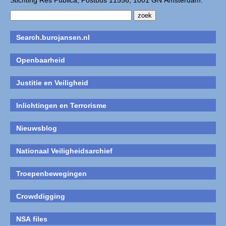
Stichting Res Publica, Postbus 11556, 1001 GN Amsterdam.
Search.burojansen.nl
Openbaarheid
Justitie en Veiligheid
Inlichtingen en Terrorisme
Nieuwsblog
Nationaal Veiligheidsarchief
Troepenbewegingen
Crowddigging
NSA files