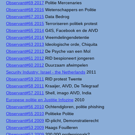
Observant#69 2017
Politie Mercenaries
Observant#68 2016
Wetenschappers en Politie
Observant#67 2015
Data Bedrog
Observant#66 2015
Terroriseren politiek protest
Observant#65 2014
G4S, Facebook en de AIVD
Observant#64 2014
Vreemdelingendetentie
Observant#63 2013
Ideologische orde, Chiquita
Observant#62 2012
De Psyche van een Mol
Observant#61 2012
RID bespioneert jongeren
Observant#60 2012
Duurzaam afwimpelen
Security Industry: Israel - the Netherlands
2011
Observant#59 2011
RID protest Twente
Observant#58 2011
Kraaijer, AIVD, De Telegraaf
Observant#57 2011
Shell, imago AIVD, India
Europese politie en Justitie Infozine
2010
Observant#56 2010
Ochtendgloren, politie phishing
Observant#55 2010
Politieke Politie
Observant#54 2009
ID-plicht, Demonstratierecht
Observant#53 2009
Haags Fouilleren
Observant#52 2009
200.000 professionals?