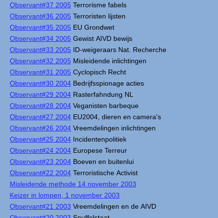
Observant#37 2005
Terrorisme fabels
Observant#36 2005
Terroristen lijsten
Observant#35 2005
EU Grondwet
Observant#34 2005
Gewist AIVD bewijs
Observant#33 2005
ID-weigeraars Nat. Recherche
Observant#32 2005
Misleidende inlichtingen
Observant#31 2005
Cyclopisch Recht
Observant#30 2004
Bedrijfsspionage acties
Observant#29 2004
Rasterfahndung NL
Observant#28 2004
Veganisten barbeque
Observant#27 2004
EU2004, dieren en camera's
Observant#26 2004
Vreemdelingen inlichtingen
Observant#25 2004
Incidentenpolitiek
Observant#24 2004
Europese Terreur
Observant#23 2004
Boeven en buitenlui
Observant#22 2004
Terroristische Activist
Misleidende methode 14 november 2003
Keizer in lompen, 1 november 2003
Observant#21 2003
Vreemdelingen en de AIVD
Observant#20 2003
Snuffelstaat