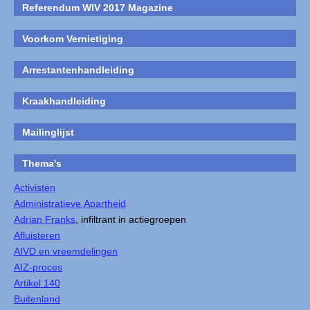
Referendum WIV 2017 Magazine
Voorkom Vernietiging
Arrestantenhandleiding
Kraakhandleiding
Mailinglijst
Thema's
Activisten
Administratieve Apartheid
Adrian Franks
, infiltrant in actiegroepen
Afluisteren
AIVD en vreemdelingen
AIZ-proces
Artikel 140
Buitenland