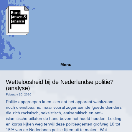
Menu
Wetteloosheid bij de Nederlandse politie?
(analyse)
February 10, 2026
Politie appgroepen laten zien dat het apparaat waakzaam
noch dienstbaar is, maar vooral zogenaamde ‘goede dienders’
die zich racistisch, seksistisch, antisemitisch en anti-
islamitische uitlaten de hand boven het hoofd houden. Leiding
en korps kijken weg terwijl deze politieagenten grofweg 10 tot
15% van de Nederlands politie lijken uit te maken. Wat