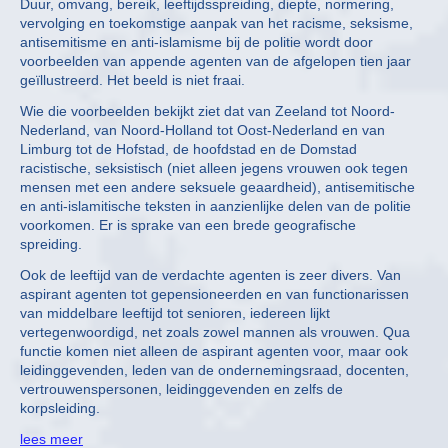
Duur, omvang, bereik, leeftijdsspreiding, diepte, normering,
vervolging en toekomstige aanpak van het racisme, seksisme,
antisemitisme en anti-islamisme bij de politie wordt door
voorbeelden van appende agenten van de afgelopen tien jaar
geïllustreerd. Het beeld is niet fraai.
Wie die voorbeelden bekijkt ziet dat van Zeeland tot Noord-
Nederland, van Noord-Holland tot Oost-Nederland en van
Limburg tot de Hofstad, de hoofdstad en de Domstad
racistische, seksistisch (niet alleen jegens vrouwen ook tegen
mensen met een andere seksuele geaardheid), antisemitische
en anti-islamitische teksten in aanzienlijke delen van de politie
voorkomen. Er is sprake van een brede geografische
spreiding.
Ook de leeftijd van de verdachte agenten is zeer divers. Van
aspirant agenten tot gepensioneerden en van functionarissen
van middelbare leeftijd tot senioren, iedereen lijkt
vertegenwoordigd, net zoals zowel mannen als vrouwen. Qua
functie komen niet alleen de aspirant agenten voor, maar ook
leidinggevenden, leden van de ondernemingsraad, docenten,
vertrouwenspersonen, leidinggevenden en zelfs de
korpsleiding.
lees meer