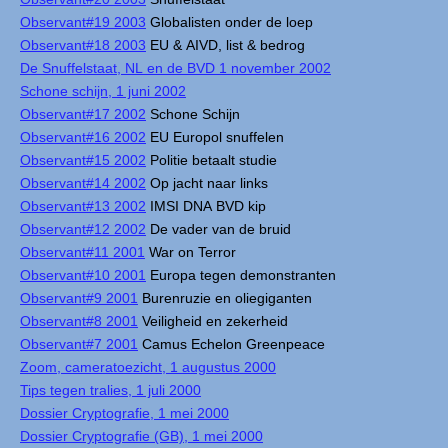
Observant#19 2003
Globalisten onder de loep
Observant#18 2003
EU & AIVD, list & bedrog
De Snuffelstaat, NL en de BVD 1 november 2002
Schone schijn, 1 juni 2002
Observant#17 2002
Schone Schijn
Observant#16 2002
EU Europol snuffelen
Observant#15 2002
Politie betaalt studie
Observant#14 2002
Op jacht naar links
Observant#13 2002
IMSI DNA BVD kip
Observant#12 2002
De vader van de bruid
Observant#11 2001
War on Terror
Observant#10 2001
Europa tegen demonstranten
Observant#9 2001
Burenruzie en oliegiganten
Observant#8 2001
Veiligheid en zekerheid
Observant#7 2001
Camus Echelon Greenpeace
Zoom, cameratoezicht, 1 augustus 2000
Tips tegen tralies, 1 juli 2000
Dossier Cryptografie, 1 mei 2000
Dossier Cryptografie (GB), 1 mei 2000