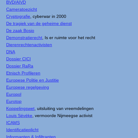
BVD/AIVD
Cameratoezicht
Cryptografie
, cyberwar in 2000
De tragiek van de geheime dienst
De zaak Bosio
Demonstratierecht
, Is er ruimte voor het recht
Dierenrechtenactivisten
DNA
Dossier CICI
Dossier RaRa
Etnisch Profileren
Europese Politie en Justitie
Europese regelgeving
Europol
Eurotop
Koppelingswet
, uitsluiting van vreemdelingen
Louis Sévèke
, vermoorde Nijmeegse activist
ICAMS
Identificatieplicht
Informanten & Infiltranten