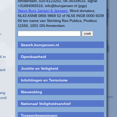
Amsterdam, 020-6123202, 06-34339533, signal
+31684065516, info@burojansen.nl (pgp)
Steun Buro Jansen & Janssen.
Word donateur,
NL43 ASNB 0856 9868 52 of NL56 INGB 0000 6039
04 ten name van Stichting Res Publica, Postbus
11556, 1001 GN Amsterdam.
a-
Search.burojansen.nl
4 in
Openbaarheid
Justitie en Veiligheid
sack
Inlichtingen en Terrorisme
Nieuwsblog
ang
 und
Nationaal Veiligheidsarchief
Troepenbewegingen