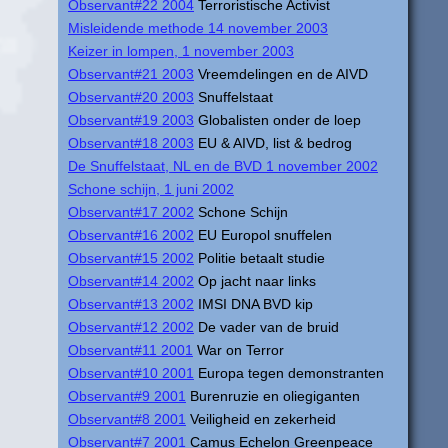
Observant#22 2004
Terroristische Activist
Misleidende methode 14 november 2003
Keizer in lompen, 1 november 2003
Observant#21 2003
Vreemdelingen en de AIVD
Observant#20 2003
Snuffelstaat
Observant#19 2003
Globalisten onder de loep
Observant#18 2003
EU & AIVD, list & bedrog
De Snuffelstaat, NL en de BVD 1 november 2002
Schone schijn, 1 juni 2002
Observant#17 2002
Schone Schijn
Observant#16 2002
EU Europol snuffelen
Observant#15 2002
Politie betaalt studie
Observant#14 2002
Op jacht naar links
Observant#13 2002
IMSI DNA BVD kip
Observant#12 2002
De vader van de bruid
Observant#11 2001
War on Terror
Observant#10 2001
Europa tegen demonstranten
Observant#9 2001
Burenruzie en oliegiganten
Observant#8 2001
Veiligheid en zekerheid
Observant#7 2001
Camus Echelon Greenpeace