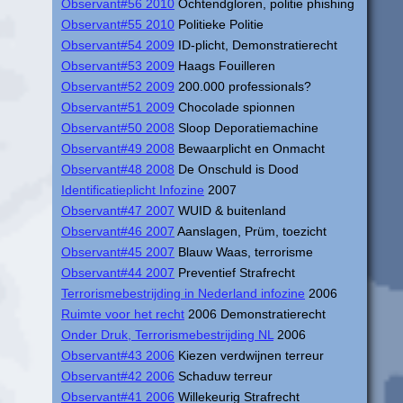
Observant#56 2010
Ochtendgloren, politie phishing
Observant#55 2010
Politieke Politie
Observant#54 2009
ID-plicht, Demonstratierecht
Observant#53 2009
Haags Fouilleren
Observant#52 2009
200.000 professionals?
Observant#51 2009
Chocolade spionnen
Observant#50 2008
Sloop Deporatiemachine
Observant#49 2008
Bewaarplicht en Onmacht
Observant#48 2008
De Onschuld is Dood
Identificatieplicht Infozine
2007
Observant#47 2007
WUID & buitenland
Observant#46 2007
Aanslagen, Prüm, toezicht
Observant#45 2007
Blauw Waas, terrorisme
Observant#44 2007
Preventief Strafrecht
Terrorismebestrijding in Nederland infozine
2006
Ruimte voor het recht
2006 Demonstratierecht
Onder Druk, Terrorismebestrijding NL
2006
Observant#43 2006
Kiezen verdwijnen terreur
Observant#42 2006
Schaduw terreur
Observant#41 2006
Willekeurig Strafrecht