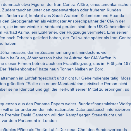
 demnach etwa Figuren der Iran-Contra-Affäre, eines amerikanischen
. Zudem tauchen unter den gegenwärtigen oder früheren Kunden
ei Ländern auf, konkret aus Saudi-Arabien, Kolumbien und Ruanda.
 den Siebzigerjahren als wichtigster Ansprechpartner der CIA in der
nden, die immer wieder in Verdacht geraten sind, dem US-Geheimdienst
 Farhad Azima, ein Exil-Iraner, der Flugzeuge vermietet. Eine seiner
fen nach Teheran geliefert haben, der Fall wurde später als Iran-Contr
 zu haben.
ur Jóhannesson, der im Zusammenhang mit mindestens vier
ikeln heißt es, Jóhannesson habe im Auftrag der CIA Waffen in
ne dieser Firmen betrieb auch ein Frachtflugzeug, das im Frühjahr 197
. Der “Nelkenbomber” hatte neun Tonnen Nelken an Bord.
äftsmann im Luftfahrtgeschäft und nicht für Geheimdienste tätig. Mos
en gründlich: “Sollte ein neuer Mandant/eine juristische Person nicht
r seine Identität und ggf. die Herkunft seiner Mittel zu erbringen, so
sequenzen aus den Panama Papers weiter. Bundesfinanzminister Wolfg
r will unter anderem den internationalen Datenaustausch intensivieren
sche Premier David Cameron will den Kampf gegen Steuerflucht und
g vor dem Parlament in London.
 Schäubles Pläne als “heiße Luft”. Der neue Chef des Bundesverbands