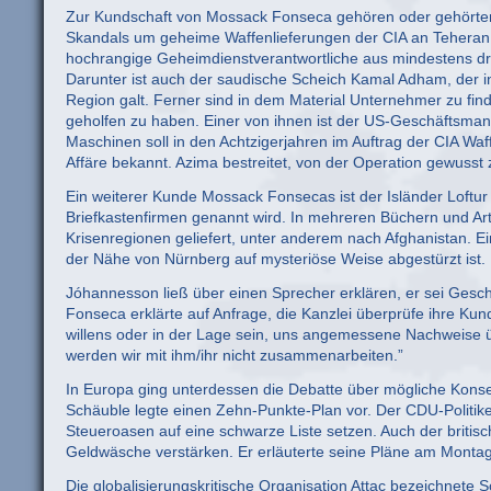
Zur Kundschaft von Mossack Fonseca gehören oder gehörten
Skandals um geheime Waffenlieferungen der CIA an Teheran
hochrangige Geheimdienstverantwortliche aus mindestens dr
Darunter ist auch der saudische Scheich Kamal Adham, der in
Region galt. Ferner sind in dem Material Unternehmer zu fi
geholfen zu haben. Einer von ihnen ist der US-Geschäftsmann
Maschinen soll in den Achtzigerjahren im Auftrag der CIA Waf
Affäre bekannt. Azima bestreitet, von der Operation gewusst
Ein weiterer Kunde Mossack Fonsecas ist der Isländer Loft
Briefkastenfirmen genannt wird. In mehreren Büchern und Art
Krisenregionen geliefert, unter anderem nach Afghanistan. Ei
der Nähe von Nürnberg auf mysteriöse Weise abgestürzt ist
Jóhannesson ließ über einen Sprecher erklären, er sei Gesch
Fonseca erklärte auf Anfrage, die Kanzlei überprüfe ihre Kund
willens oder in der Lage sein, uns angemessene Nachweise übe
werden wir mit ihm/ihr nicht zusammenarbeiten.”
In Europa ging unterdessen die Debatte über mögliche Kon
Schäuble legte einen Zehn-Punkte-Plan vor. Der CDU-Politike
Steueroasen auf eine schwarze Liste setzen. Auch der briti
Geldwäsche verstärken. Er erläuterte seine Pläne am Monta
Die globalisierungskritische Organisation Attac bezeichnete