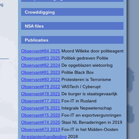
ng
Crowddigging
NSA files
Publicaties
Observant#84 2025
Moord Willeke door politieagent
Observant#83 2025
Politiek gedreven Politie
Observant#82 2024
De opgeblazen wietoorlog
Observant#81 2023
Politie Black Box
Observant#80 2022
Protesteren is Terrorisme
Observant#79 2022
VASTech / Cyberupt
Observant#78 2021
De burger is staatsgevaarlijk
Observant#77 2021
Fox-IT in Rusland
Observant#76 2021
Integrale Nepwetenschap
Observant#75 2020
Fox-IT en exportvergunningen
Observant#74 2020
Stasi NL Benaderingen in 2019
Observant#73 2019
Fox-IT in het Midden-Oosten
Arrestantenhandleiding
2018