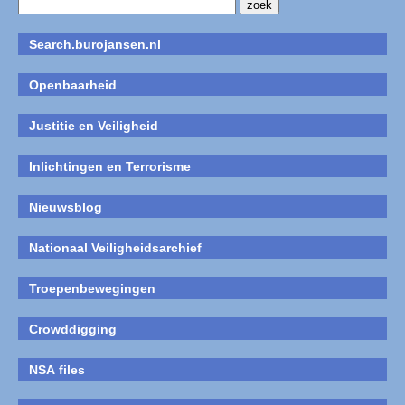
Search.burojansen.nl
Openbaarheid
Justitie en Veiligheid
Inlichtingen en Terrorisme
Nieuwsblog
Nationaal Veiligheidsarchief
Troepenbewegingen
Crowddigging
NSA files