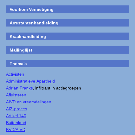
Voorkom Vernietiging
Arrestantenhandleiding
Kraakhandleiding
Mailinglijst
Thema's
Activisten
Administratieve Apartheid
Adrian Franks
, infiltrant in actiegroepen
Afluisteren
AIVD en vreemdelingen
AIZ-proces
Artikel 140
Buitenland
BVD/AIVD