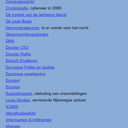
Cameratoezicht
Cryptografie
, cyberwar in 2000
De tragiek van de geheime dienst
De zaak Bosio
Demonstratierecht
, Is er ruimte voor het recht
Dierenrechtenactivisten
DNA
Dossier CICI
Dossier RaRa
Etnisch Profileren
Europese Politie en Justitie
Europese regelgeving
Europol
Eurotop
Koppelingswet
, uitsluiting van vreemdelingen
Louis Sévèke
, vermoorde Nijmeegse activist
ICAMS
Identificatieplicht
Informanten & Infiltranten
Migratie