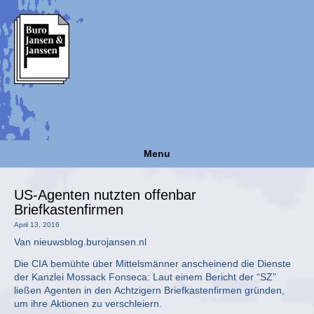
Menu
US-Agenten nutzten offenbar
Briefkastenfirmen
April 13, 2016
Van nieuwsblog.burojansen.nl
Die CIA bemühte über Mittelsmänner anscheinend die Dienste
der Kanzlei Mossack Fonseca: Laut einem Bericht der “SZ”
ließen Agenten in den Achtzigern Briefkastenfirmen gründen,
um ihre Aktionen zu verschleiern.