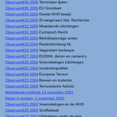
Observant#36 2005
Terroristen lijsten
Observant#35 2005
EU Grondwet
Observant#34 2005
Gewist AIVD bewijs
Observant#33 2005
ID-weigeraars Nat. Recherche
Observant#32 2005
Misleidende inlichtingen
Observant#31 2005
Cyclopisch Recht
Observant#30 2004
Bedrijfsspionage acties
Observant#29 2004
Rasterfahndung NL
Observant#28 2004
Veganisten barbeque
Observant#27 2004
EU2004, dieren en camera's
Observant#26 2004
Vreemdelingen inlichtingen
Observant#25 2004
Incidentenpolitiek
Observant#24 2004
Europese Terreur
Observant#23 2004
Boeven en buitenlui
Observant#22 2004
Terroristische Activist
Misleidende methode 14 november 2003
Keizer in lompen, 1 november 2003
Observant#21 2003
Vreemdelingen en de AIVD
Observant#20 2003
Snuffelstaat
Observant#19 2003
Globalisten onder de loep