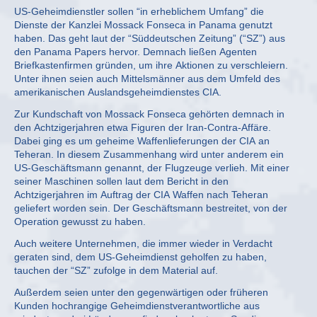
US-Geheimdienstler sollen “in erheblichem Umfang” die
Dienste der Kanzlei Mossack Fonseca in Panama genutzt
haben. Das geht laut der “Süddeutschen Zeitung” (“SZ”) aus
den Panama Papers hervor. Demnach ließen Agenten
Briefkastenfirmen gründen, um ihre Aktionen zu verschleiern.
Unter ihnen seien auch Mittelsmänner aus dem Umfeld des
amerikanischen Auslandsgeheimdienstes CIA.
Zur Kundschaft von Mossack Fonseca gehörten demnach in
den Achtzigerjahren etwa Figuren der Iran-Contra-Affäre.
Dabei ging es um geheime Waffenlieferungen der CIA an
Teheran. In diesem Zusammenhang wird unter anderem ein
US-Geschäftsmann genannt, der Flugzeuge verlieh. Mit einer
seiner Maschinen sollen laut dem Bericht in den
Achtzigerjahren im Auftrag der CIA Waffen nach Teheran
geliefert worden sein. Der Geschäftsmann bestreitet, von der
Operation gewusst zu haben.
Auch weitere Unternehmen, die immer wieder in Verdacht
geraten sind, dem US-Geheimdienst geholfen zu haben,
tauchen der “SZ” zufolge in dem Material auf.
Außerdem seien unter den gegenwärtigen oder früheren
Kunden hochrangige Geheimdienstverantwortliche aus