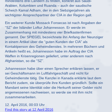
mindestens drei Ländern zu finden, konkret aus Saudi-
Arabien, Kolumbien und Ruanda – auch der saudische
Scheich Kamal Adham, der in den Siebzigerjahren als
wichtigster Ansprechpartner der CIA in der Region galt.
Ein weiterer Kunde Mossack Fonsecas ist nach Angaben der
“SZ” der Isländer Loftur Johannesson. Er werde im
Zusammenhang mit mindestens vier Briefkastenfirmen
genannt. Der SPIEGEL bezeichnete ihn Anfang der Neunziger
in einem Artikel über die “guten Kunden der CIA” als
Kontaktperson des Geheimdienstes. In mehreren Büchern und
Artikeln heißt es, Johannesson habe im Auftrag der CIA
Waffen in Krisenregionen geliefert, unter anderem nach
Afghanistan, so die “SZ”.
Johannesson habe über einen Sprecher erklären lassen, er
sei Geschäftsmann im Luftfahrtgeschäft und nicht für
Geheimdienste tätig. Die Kanzlei in Kanada erklärte laut dem
Bericht zudem, sie überprüfe ihre Kunden gründlich. Sollte ein
Mandant seine Identität oder die Herkunft seiner Gelder nicht
angemessenen nachweisen, so werde sie mit ihm nicht
zusammenarbeiten.
12. April 2016, 00:03 Uhr
Find this story at 12 April 2016