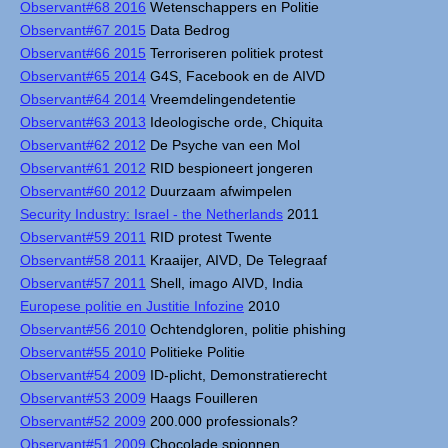
Observant#68 2016
Wetenschappers en Politie
Observant#67 2015
Data Bedrog
Observant#66 2015
Terroriseren politiek protest
Observant#65 2014
G4S, Facebook en de AIVD
Observant#64 2014
Vreemdelingendetentie
Observant#63 2013
Ideologische orde, Chiquita
Observant#62 2012
De Psyche van een Mol
Observant#61 2012
RID bespioneert jongeren
Observant#60 2012
Duurzaam afwimpelen
Security Industry: Israel - the Netherlands
2011
Observant#59 2011
RID protest Twente
Observant#58 2011
Kraaijer, AIVD, De Telegraaf
Observant#57 2011
Shell, imago AIVD, India
Europese politie en Justitie Infozine
2010
Observant#56 2010
Ochtendgloren, politie phishing
Observant#55 2010
Politieke Politie
Observant#54 2009
ID-plicht, Demonstratierecht
Observant#53 2009
Haags Fouilleren
Observant#52 2009
200.000 professionals?
Observant#51 2009
Chocolade spionnen