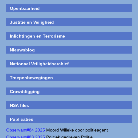
Openbaarheid
Justitie en Veiligheid
Inlichtingen en Terrorisme
Nieuwsblog
Nationaal Veiligheidsarchief
Troepenbewegingen
Crowddigging
NSA files
Publicaties
Observant#84 2025
Moord Willeke door politieagent
Observant#83 2025
Politiek gedreven Politie