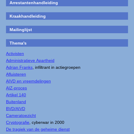
Arrestantenhandleiding
Kraakhandleiding
Mailinglijst
Thema's
Activisten
Administratieve Apartheid
Adrian Franks
, infiltrant in actiegroepen
Afluisteren
AIVD en vreemdelingen
AIZ-proces
Artikel 140
Buitenland
BVD/AIVD
Cameratoezicht
Cryptografie
, cyberwar in 2000
De tragiek van de geheime dienst