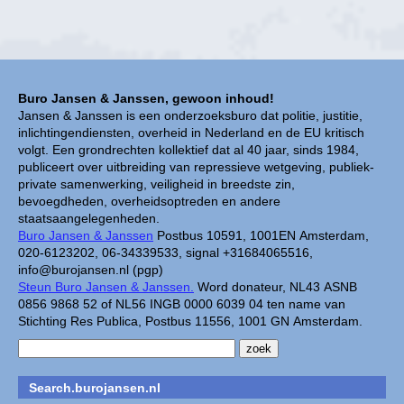
Buro Jansen & Janssen, gewoon inhoud!
Jansen & Janssen is een onderzoeksburo dat politie, justitie,
inlichtingendiensten, overheid in Nederland en de EU kritisch
volgt. Een grondrechten kollektief dat al 40 jaar, sinds 1984,
publiceert over uitbreiding van repressieve wetgeving, publiek-
private samenwerking, veiligheid in breedste zin,
bevoegdheden, overheidsoptreden en andere
staatsaangelegenheden.
Buro Jansen & Janssen
Postbus 10591, 1001EN Amsterdam,
020-6123202, 06-34339533, signal +31684065516,
info@burojansen.nl (pgp)
Steun Buro Jansen & Janssen.
Word donateur, NL43 ASNB
0856 9868 52 of NL56 INGB 0000 6039 04 ten name van
Stichting Res Publica, Postbus 11556, 1001 GN Amsterdam.
Search.burojansen.nl