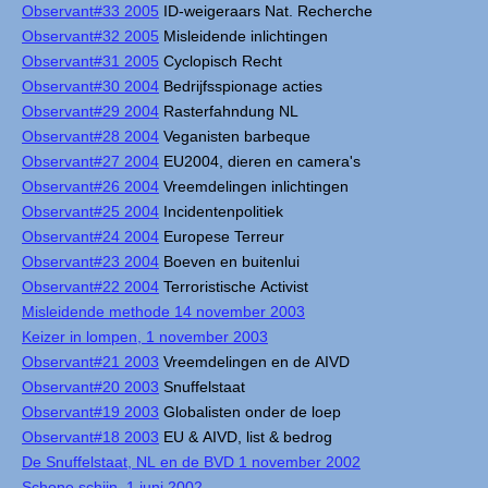
Observant#33 2005
ID-weigeraars Nat. Recherche
Observant#32 2005
Misleidende inlichtingen
Observant#31 2005
Cyclopisch Recht
Observant#30 2004
Bedrijfsspionage acties
Observant#29 2004
Rasterfahndung NL
Observant#28 2004
Veganisten barbeque
Observant#27 2004
EU2004, dieren en camera's
Observant#26 2004
Vreemdelingen inlichtingen
Observant#25 2004
Incidentenpolitiek
Observant#24 2004
Europese Terreur
Observant#23 2004
Boeven en buitenlui
Observant#22 2004
Terroristische Activist
Misleidende methode 14 november 2003
Keizer in lompen, 1 november 2003
Observant#21 2003
Vreemdelingen en de AIVD
Observant#20 2003
Snuffelstaat
Observant#19 2003
Globalisten onder de loep
Observant#18 2003
EU & AIVD, list & bedrog
De Snuffelstaat, NL en de BVD 1 november 2002
Schone schijn, 1 juni 2002