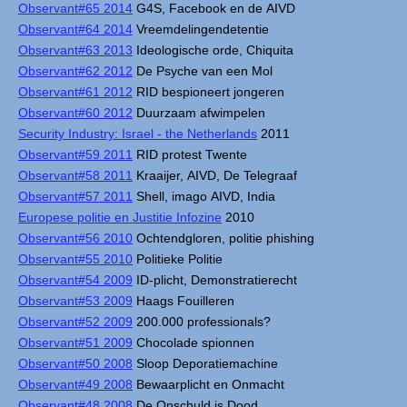
Observant#65 2014
G4S, Facebook en de AIVD
Observant#64 2014
Vreemdelingendetentie
Observant#63 2013
Ideologische orde, Chiquita
Observant#62 2012
De Psyche van een Mol
Observant#61 2012
RID bespioneert jongeren
Observant#60 2012
Duurzaam afwimpelen
Security Industry: Israel - the Netherlands
2011
Observant#59 2011
RID protest Twente
Observant#58 2011
Kraaijer, AIVD, De Telegraaf
Observant#57 2011
Shell, imago AIVD, India
Europese politie en Justitie Infozine
2010
Observant#56 2010
Ochtendgloren, politie phishing
Observant#55 2010
Politieke Politie
Observant#54 2009
ID-plicht, Demonstratierecht
Observant#53 2009
Haags Fouilleren
Observant#52 2009
200.000 professionals?
Observant#51 2009
Chocolade spionnen
Observant#50 2008
Sloop Deporatiemachine
Observant#49 2008
Bewaarplicht en Onmacht
Observant#48 2008
De Onschuld is Dood