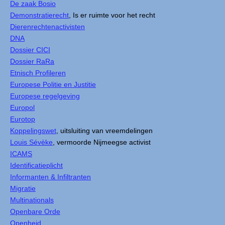
De zaak Bosio
Demonstratierecht
, Is er ruimte voor het recht
Dierenrechtenactivisten
DNA
Dossier CICI
Dossier RaRa
Etnisch Profileren
Europese Politie en Justitie
Europese regelgeving
Europol
Eurotop
Koppelingswet
, uitsluiting van vreemdelingen
Louis Sévèke
, vermoorde Nijmeegse activist
ICAMS
Identificatieplicht
Informanten & Infiltranten
Migratie
Multinationals
Openbare Orde
Openheid