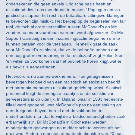
ondertekenen die geen enkele juridische basis heeft en
uitsluitend dient ons monddood te maken.’ Pogingen om via
juridische stappen het recht op betaalbare zittingsverklaringen
te bevechten zijn mislukt. Het beroep op de beginselen van fair
trial, de toch al grote verschillen tussen McDonald’s en Mc
zouden nu onaanvaardbaar worden, werd afgewezen. De Mc
Support Campaign is een inzamelingsactie begonnen om te
kunnen betalen voor de verslagen. ‘Kennelijk gaat de zaak
voor McDonald’s zo slecht, dat ze de behoefte hebben aan
een nog grotere voorsprong in de rechtszaal’ zegt Helen Steel,
‘en willen ze voorkomen dat het publiek te horen krijgt wat er
als bewijs is aangedragen.’
Het woord is nu aan ex-werknemers. Hun getuigenissen
bevestigen het beeld van een racistisch en sexistisch bedrijf
met paranoia managers uitsluitend gericht op winst. Aziatisch
personeel krijgt de smerigste baantjes en de selektie van
serveersters is op uiterlijk. In IJsland, waar in 1993 het eerste
filiaal werd geopend, was McDonald’s pas na een staking en
een dreigende boycot bereid met de vakbonden te
onderhandelen. En dat terwijl de arbeidsomstandigheden vaak
erbarmelijk zijn. Bij McDonald’s in Colchester werden
minderjarigen gedwongen na middernacht te werken als het
druk was. Anderen moesten afmattende diensten van 20 uur