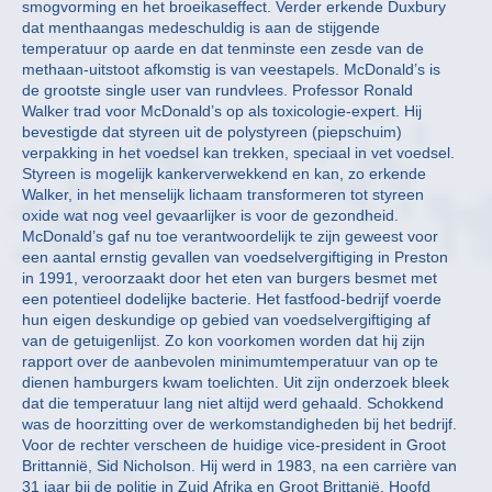
smogvorming en het broeikaseffect. Verder erkende Duxbury
dat menthaangas medeschuldig is aan de stijgende
temperatuur op aarde en dat tenminste een zesde van de
methaan-uitstoot afkomstig is van veestapels. McDonald’s is
de grootste single user van rundvlees. Professor Ronald
Walker trad voor McDonald’s op als toxicologie-expert. Hij
bevestigde dat styreen uit de polystyreen (piepschuim)
verpakking in het voedsel kan trekken, speciaal in vet voedsel.
Styreen is mogelijk kankerverwekkend en kan, zo erkende
Walker, in het menselijk lichaam transformeren tot styreen
oxide wat nog veel gevaarlijker is voor de gezondheid.
McDonald’s gaf nu toe verantwoordelijk te zijn geweest voor
een aantal ernstig gevallen van voedselvergiftiging in Preston
in 1991, veroorzaakt door het eten van burgers besmet met
een potentieel dodelijke bacterie. Het fastfood-bedrijf voerde
hun eigen deskundige op gebied van voedselvergiftiging af
van de getuigenlijst. Zo kon voorkomen worden dat hij zijn
rapport over de aanbevolen minimumtemperatuur van op te
dienen hamburgers kwam toelichten. Uit zijn onderzoek bleek
dat die temperatuur lang niet altijd werd gehaald. Schokkend
was de hoorzitting over de werkomstandigheden bij het bedrijf.
Voor de rechter verscheen de huidige vice-president in Groot
Brittannië, Sid Nicholson. Hij werd in 1983, na een carrière van
31 jaar bij de politie in Zuid Afrika en Groot Brittanië, Hoofd