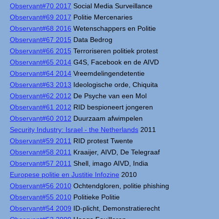
Observant#70 2017
Social Media Surveillance
Observant#69 2017
Politie Mercenaries
Observant#68 2016
Wetenschappers en Politie
Observant#67 2015
Data Bedrog
Observant#66 2015
Terroriseren politiek protest
Observant#65 2014
G4S, Facebook en de AIVD
Observant#64 2014
Vreemdelingendetentie
Observant#63 2013
Ideologische orde, Chiquita
Observant#62 2012
De Psyche van een Mol
Observant#61 2012
RID bespioneert jongeren
Observant#60 2012
Duurzaam afwimpelen
Security Industry: Israel - the Netherlands
2011
Observant#59 2011
RID protest Twente
Observant#58 2011
Kraaijer, AIVD, De Telegraaf
Observant#57 2011
Shell, imago AIVD, India
Europese politie en Justitie Infozine
2010
Observant#56 2010
Ochtendgloren, politie phishing
Observant#55 2010
Politieke Politie
Observant#54 2009
ID-plicht, Demonstratierecht