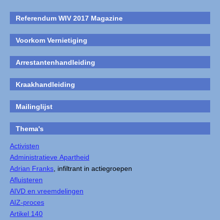
Referendum WIV 2017 Magazine
Voorkom Vernietiging
Arrestantenhandleiding
Kraakhandleiding
Mailinglijst
Thema's
Activisten
Administratieve Apartheid
Adrian Franks
, infiltrant in actiegroepen
Afluisteren
AIVD en vreemdelingen
AIZ-proces
Artikel 140