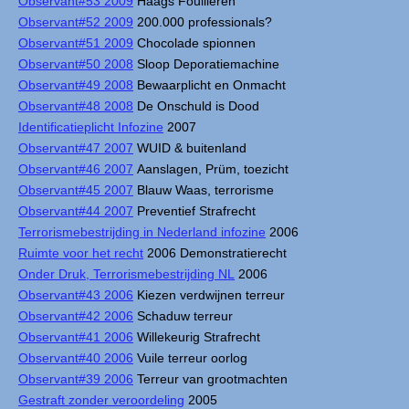
Observant#53 2009
Haags Fouilleren
Observant#52 2009
200.000 professionals?
Observant#51 2009
Chocolade spionnen
Observant#50 2008
Sloop Deporatiemachine
Observant#49 2008
Bewaarplicht en Onmacht
Observant#48 2008
De Onschuld is Dood
Identificatieplicht Infozine
2007
Observant#47 2007
WUID & buitenland
Observant#46 2007
Aanslagen, Prüm, toezicht
Observant#45 2007
Blauw Waas, terrorisme
Observant#44 2007
Preventief Strafrecht
Terrorismebestrijding in Nederland infozine
2006
Ruimte voor het recht
2006 Demonstratierecht
Onder Druk, Terrorismebestrijding NL
2006
Observant#43 2006
Kiezen verdwijnen terreur
Observant#42 2006
Schaduw terreur
Observant#41 2006
Willekeurig Strafrecht
Observant#40 2006
Vuile terreur oorlog
Observant#39 2006
Terreur van grootmachten
Gestraft zonder veroordeling
2005