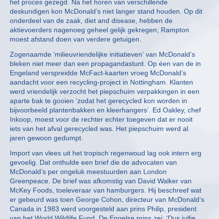
het proces gezegd. Na het horen van verschillende
deskundigen kon McDonald’s niet langer stand houden. Op dit
onderdeel van de zaak, diet and disease, hebben de
aktievoerders nagenoeg geheel gelijk gekregen; Rampton
moest afstand doen van verdere getuigen.
Zogenaamde ‘milieuvriendelijke initiatieven’ van McDonald’s
bleken niet meer dan een propagandastunt. Op éen van de in
Engeland verspreidde McFact-kaarten vroeg McDonald’s
aandacht voor een recycling-project in Nottingham. Klanten
werd vriendelijk verzocht het piepschuim verpakkingen in een
aparte bak te gooien ‘zodat het gerecycled kon worden in
bijvoorbeeld plantenbakken en kleerhangers’. Ed Oakley, chef
Inkoop, moest voor de rechter echter toegeven dat er nooit
iets van het afval gerecycled was. Het piepschuim werd al
jaren gewoon gedumpt.
Import van vlees uit het tropisch regenwoud lag ook intern erg
gevoelig. Dat onthulde een brief die de advocaten van
McDonald’s per ongeluk meestuurden aan London
Greenpeace. De brief was afkomstig van David Walker van
McKey Foods, toeleveraar van hamburgers. Hij beschreef wat
er gebeurd was toen George Cohon, directeur van McDonald’s
Canada in 1983 werd voorgesteld aan prins Philip, president
van het World Wildlife Fund. De Engelse prins zei: ‘Dus jullie