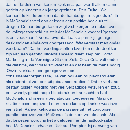
dan onderdelen van koeien. Ook in Japan wordt alle reclame
gericht op kinderen en jonge gezinnen. Den Fujita: ‘We
kunnen de kinderen leren dat de hamburger iets goeds is’. Er
is McDonald’s veel aan gelegen een positief beeld uit te
dragen. De hamburgerketen zegt zich zorgen te maken over
de volksgezondheid en stelt dat McDonald’s voedsel ‘gezond’
is en ‘voedzaam’. Vooral over dat laatste punt zijn getuigen-
deskundigen eindeloos doorgezaagd. Wat verstaat men onder
voedzaam? ‘Dat het voedingsstoffen levert en onderdeel kan
zijn van een gezond uitgebalanceerd dieet’ zegt het Hoofd
Marketing in de Verenigde Staten. Zelfs Coca Cola valt onder
die definitie, want daar zit water in en dat heeft de mens nodig.
‘Onzin’ verklaart een getuige van een
consumentenorganisatie, ‘Je kan ook een rol plakband eten
als onderdeel van een uitgebalanceerd dieet’. Dat er verband
bestaat tussen voeding met veel verzadigde vetzuren en zout,
en zwaarlijvigheid, hoge bloeddruk en hartklachten had
McDonald’s al in een vroeg stadium toegegeven. Maar de
relatie tussen ongezond eten en de kans op kanker was inzet
van strijd. Aanvankelijk was de passage uit het Londonse
pamflet hierover voor McDonald’s de kern van de zaak. ‘Als
dat bewezen wordt, is het afgelopen met de fastfood-zaken’
had McDonald’s advocaat Richard Rampton bij aanvang van