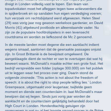
dreigt in Londen volledig vast te lopen. Een team van
topadvokaten moet het afleggen tegen twee actievoerders die
in spijkerbroek en op sandalen hun eigen verdediging voeren;
hun verzoek om rechtsbijstand werd afgewezen. Helen Steel
(29) was vorig jaar nog gewoon werkeloos gardenier, en David
Morris (41) afgekeurd postbode en alleenstaande vader. Nu
zijn ze de populaire hoofdrolspelers in een levensecht
courtdrama en worden ze liefkozend de Mc 2 genoemd.
In de meeste landen moet degene die een aanklacht indient
wegens smaad, aantonen dat de gewraakte passages onjuist
zijn. In Groot Brittanië is de bewijslast omgekeerd. De
aangeklaagde dient de rechter er van te overtuigen dat wat hij
beweert waaris. McDonald’s maakte echter een grote fout. Het
bedrijf verspreidde een folder (oplage 300.000) om het publiek
uit te leggen waar het proces over ging. Daarin stond de
volgende zinsnede. ‘This action is not about the freedom of
speech: it is about the right to stop people telling lies.’ London
Greenpeace, uitgemaakt voor leugenaar, twijfelde geen
moment en diende een counterclaim in: laat McDonald’s maar
bewijzen dat wij liegen. Sinds juni vorig jaar worden de
aanklacht en de counterclaim gelijktijdig behandeld door het
High Court in Londen. Honderdtachtig getuigen zijn
opgeroepen in wat nu al het langste smaad-proces in de Britse