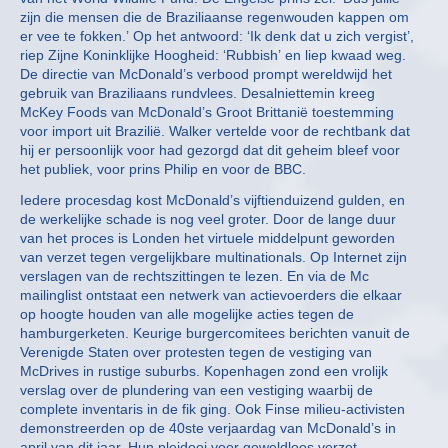
zijn die mensen die de Braziliaanse regenwouden kappen om
er vee te fokken.’ Op het antwoord: ‘Ik denk dat u zich vergist’,
riep Zijne Koninklijke Hoogheid: ‘Rubbish’ en liep kwaad weg.
De directie van McDonald’s verbood prompt wereldwijd het
gebruik van Braziliaans rundvlees. Desalniettemin kreeg
McKey Foods van McDonald’s Groot Brittanië toestemming
voor import uit Brazilië. Walker vertelde voor de rechtbank dat
hij er persoonlijk voor had gezorgd dat dit geheim bleef voor
het publiek, voor prins Philip en voor de BBC.
Iedere procesdag kost McDonald’s vijftienduizend gulden, en
de werkelijke schade is nog veel groter. Door de lange duur
van het proces is Londen het virtuele middelpunt geworden
van verzet tegen vergelijkbare multinationals. Op Internet zijn
verslagen van de rechtszittingen te lezen. En via de Mc
mailinglist ontstaat een netwerk van actievoerders die elkaar
op hoogte houden van alle mogelijke acties tegen de
hamburgerketen. Keurige burgercomitees berichten vanuit de
Verenigde Staten over protesten tegen de vestiging van
McDrives in rustige suburbs. Kopenhagen zond een vrolijk
verslag over de plundering van een vestiging waarbij de
complete inventaris in de fik ging. Ook Finse milieu-activisten
demonstreerden op de 40ste verjaardag van McDonald’s in
april van dit jaar. Hun pleidooi voor geweldloos verzet