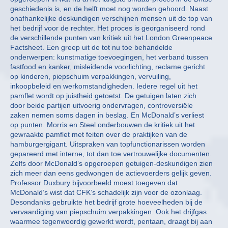
geschiedenis is, en de helft moet nog worden gehoord. Naast
onafhankelijke deskundigen verschijnen mensen uit de top van
het bedrijf voor de rechter. Het proces is georganiseerd rond
de verschillende punten van kritiek uit het London Greenpeace
Factsheet. Een greep uit de tot nu toe behandelde
onderwerpen: kunstmatige toevoegingen, het verband tussen
fastfood en kanker, misleidende voorlichting, reclame gericht
op kinderen, piepschuim verpakkingen, vervuiling,
inkoopbeleid en werkomstandigheden. Iedere regel uit het
pamflet wordt op juistheid getoetst. De getuigen laten zich
door beide partijen uitvoerig ondervragen, controversiële
zaken nemen soms dagen in beslag. En McDonald’s verliest
op punten. Morris en Steel onderbouwen de kritiek uit het
gewraakte pamflet met feiten over de praktijken van de
hamburgergigant. Uitspraken van topfunctionarissen worden
gepareerd met interne, tot dan toe vertrouwelijke documenten.
Zelfs door McDonald’s opgeroepen getuigen-deskundigen zien
zich meer dan eens gedwongen de actievoerders gelijk geven.
Professor Duxbury bijvoorbeeld moest toegeven dat
McDonald’s wist dat CFK’s schadelijk zijn voor de ozonlaag.
Desondanks gebruikte het bedrijf grote hoeveelheden bij de
vervaardiging van piepschuim verpakkingen. Ook het drijfgas
waarmee tegenwoordig gewerkt wordt, pentaan, draagt bij aan