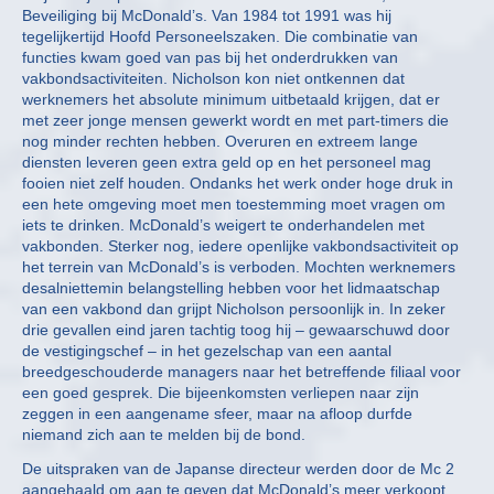
Beveiliging bij McDonald’s. Van 1984 tot 1991 was hij
tegelijkertijd Hoofd Personeelszaken. Die combinatie van
functies kwam goed van pas bij het onderdrukken van
vakbondsactiviteiten. Nicholson kon niet ontkennen dat
werknemers het absolute minimum uitbetaald krijgen, dat er
met zeer jonge mensen gewerkt wordt en met part-timers die
nog minder rechten hebben. Overuren en extreem lange
diensten leveren geen extra geld op en het personeel mag
fooien niet zelf houden. Ondanks het werk onder hoge druk in
een hete omgeving moet men toestemming moet vragen om
iets te drinken. McDonald’s weigert te onderhandelen met
vakbonden. Sterker nog, iedere openlijke vakbondsactiviteit op
het terrein van McDonald’s is verboden. Mochten werknemers
desalniettemin belangstelling hebben voor het lidmaatschap
van een vakbond dan grijpt Nicholson persoonlijk in. In zeker
drie gevallen eind jaren tachtig toog hij – gewaarschuwd door
de vestigingschef – in het gezelschap van een aantal
breedgeschouderde managers naar het betreffende filiaal voor
een goed gesprek. Die bijeenkomsten verliepen naar zijn
zeggen in een aangename sfeer, maar na afloop durfde
niemand zich aan te melden bij de bond.
De uitspraken van de Japanse directeur werden door de Mc 2
aangehaald om aan te geven dat McDonald’s meer verkoopt