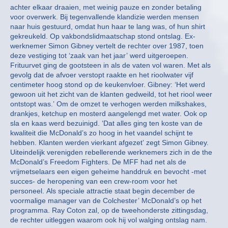
achter elkaar draaien, met weinig pauze en zonder betaling
voor overwerk. Bij tegenvallende klandizie werden mensen
naar huis gestuurd, omdat hun haar te lang was, of hun shirt
gekreukeld. Op vakbondslidmaatschap stond ontslag. Ex-
werknemer Simon Gibney vertelt de rechter over 1987, toen
deze vestiging tot ‘zaak van het jaar’ werd uitgeroepen.
Frituurvet ging de gootsteen in als de vaten vol waren. Met als
gevolg dat de afvoer verstopt raakte en het rioolwater vijf
centimeter hoog stond op de keukenvloer. Gibney: ‘Het werd
gewoon uit het zicht van de klanten gedweild, tot het riool weer
ontstopt was.’ Om de omzet te verhogen werden milkshakes,
drankjes, ketchup en mosterd aangelengd met water. Ook op
sla en kaas werd bezuinigd. ‘Dat alles ging ten koste van de
kwaliteit die McDonald’s zo hoog in het vaandel schijnt te
hebben. Klanten werden vierkant afgezet’ zegt Simon Gibney.
Uiteindelijk verenigden rebellerende werknemers zich in de the
McDonald’s Freedom Fighters. De MFF had net als de
vrijmetselaars een eigen geheime handdruk en bevocht -met
succes- de heropening van een crew-room voor het
personeel. Als speciale attractie staat begin december de
voormalige manager van de Colchester’ McDonald’s op het
programma. Ray Coton zal, op de tweehonderste zittingsdag,
de rechter uitleggen waarom ook hij vol walging ontslag nam.