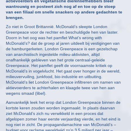
actievoerders en vegetarische dierenliefhebbers bleef
wantrouwig en posteert zich nog af en toe op de stoep
van een filiaal om snelle snackers op andere gedachten te
brengen.
Zo niet in Groot Brittannië. McDonald’s sleepte London
Greenpeace voor de rechter en beschuldigde hen van laster.
Doorn in het oog was het pamflet What’s wrong with
McDonald’s? dat de groep al jaren uitdeelt bij vestigingen van
de hamburgerketen. London Greenpeace is een gezelschap
van anarchistisch ingestelde milieu-aktivisten, altijd
onafhankelijk gebleven van het grote centraal-geleide
Greenpeace. Het pamflet geeft de voornaamste kritiek op
McDonald’s in vogelvlucht. Het gaat over honger in de wereld,
milieuvervuiling, junkfood, bio-industrie en uitbuiting.
McDonald’s liet London Greenpeace infiltreren om namen van
aktievoerders te achterhalen en klaagde twee van hen aan
wegens smaad (libel).
Aanvankelijk leek het erop dat London Greenpeace binnen de
kortste keren zouden worden ingemaakt. In plaats daarvan
ziet McDonald’s zich nu verwikkeld in een proces dat
afgelopen zomer haar eerste verjaardag vierde, en het eind is
nog niet in zicht. De propagandamachine van McDonald’s –
budget voor reclame wereldwijd zo’n 3,5 miljard per jaar –