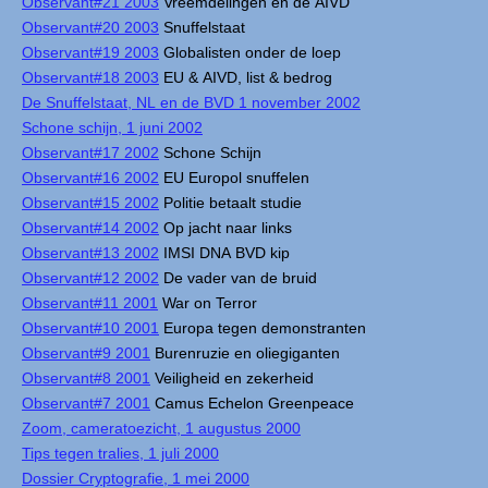
Observant#21 2003
Vreemdelingen en de AIVD
Observant#20 2003
Snuffelstaat
Observant#19 2003
Globalisten onder de loep
Observant#18 2003
EU & AIVD, list & bedrog
De Snuffelstaat, NL en de BVD 1 november 2002
Schone schijn, 1 juni 2002
Observant#17 2002
Schone Schijn
Observant#16 2002
EU Europol snuffelen
Observant#15 2002
Politie betaalt studie
Observant#14 2002
Op jacht naar links
Observant#13 2002
IMSI DNA BVD kip
Observant#12 2002
De vader van de bruid
Observant#11 2001
War on Terror
Observant#10 2001
Europa tegen demonstranten
Observant#9 2001
Burenruzie en oliegiganten
Observant#8 2001
Veiligheid en zekerheid
Observant#7 2001
Camus Echelon Greenpeace
Zoom, cameratoezicht, 1 augustus 2000
Tips tegen tralies, 1 juli 2000
Dossier Cryptografie, 1 mei 2000