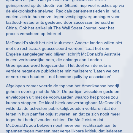
geïnspireerd op de ideeën van Ghandi riep veel reacties op via
de elektronische snelweg. Radicale parlementsleden in India
voelen zich in hun verzet tegen vestigingsvergunningen voor
fastfood-restaurants gesteund door successen behaald in
China. Ook het artikel uit The Wall Street Journal over het
proces verscheen op Internet.
McDonald’s vindt het niet leuk meer. Andere landen willen niet
met de rechtszaak geassocieerd worden. ‘Laat het een
Engelse aangelegenheid blijven’ schrijft McDonald’s Australië
in een vertrouwelijke nota, die onlangs aan London
Greenpeace werd toegezonden. Het doel van de nota is
verdere negatieve publiciteit te minimaliseren: ‘Laten we ons
er verre van houden – not become guilty by association’.
Afgelopen zomer voerde de top van het Amerikaanse bedrijf
geheim overleg met de Mc 2. De partijen wisselden gesloten
enveloppen uit met de voorwaarden waarop het proces zou
kunnen stoppen. De kloof bleek onoverbrugbaar. McDonald’s
wilde dat de activisten publiekelijk zouden verklaren dat de
feiten in hun pamflet onjuist waren, en dat ze zich nooit meer
tegen het bedrijf zouden richten. De Mc 2 eisten dat
McDonald’s zou beloven nooit meer een rechtszaak aan te
spannen tegen mensen met vergelijkbare kritiek, dat iedereen