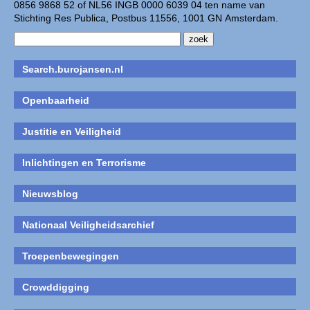
0856 9868 52 of NL56 INGB 0000 6039 04 ten name van
Stichting Res Publica, Postbus 11556, 1001 GN Amsterdam.
Search.burojansen.nl
Openbaarheid
Justitie en Veiligheid
Inlichtingen en Terrorisme
Nieuwsblog
Nationaal Veiligheidsarchief
Troepenbewegingen
Crowddigging