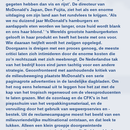
gegeten hebben dan vis en rijst’. De directeur van
McDonald’s Japan, Den Fujita, ziet het als een enorme
uitdaging om zijn land aan het rundvlees te krijgen. ‘Als
we nu duizend jaar McDonald’s hamburgers en
aardappels eten worden we langer, onze huid wordt blank
en ons haar blond.’ ‘s Werelds grootste hamburgerketen
gelooft in haar produkt en heeft het beste met ons voor.
Wie daaraan twijfelt wordt het zwijgen opgelegd.
Doorgaans is dreigen met een proces genoeg, de meeste
critici laten zich intimideren door de enorme kosten die
zo’n rechtszaak met zich meebrengt. De Nederlandse tak
van het bedrijf koos eind jaren tachtig voor een andere
strategie. Geconfronteerd met aanhoudende kritiek van
de milieubeweging plaatste McDonald’s een serie
paginagrote advertenties in de landelijke dagbladen. Om
het nog eens helemaal uit te leggen hoe het zat met de
kap van het tropisch regenwoud om de vleesproducenten
te laten grazen. Met de ozonlaag en de CFK’s in het
piepschuim van het verpakkingsmateriaal, en de
vervuiling door het gebruik van wegwerpservies en -
bestek. Uit de reclamecampagne moest het beeld van een
milieuvriendelijke multinational ontstaan, en dat leek te
lukken. Alleen een klein groepje doorgewinterde