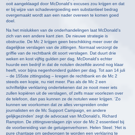
ooit aangeklaagd door McDonald’s excuses zou krijgen en dat
er bij wijze van schadevergoeding een substantieel bedrag
overgemaakt wordt aan een nader overeen te komen goed
doel.
Na het mislukken van de onderhandelingen laat McDonald’s
zich van een andere kant zien. De nieuwe strategie is
obstructie. De Mc 2 krijgen geen beschikking meer over de
dagelijkse verslagen van de zittingen. Normaal verzorgt de
griffie van de rechtbank dit soort verslagen. Dat duurt drie
weken en kost vijftig gulden per dag. McDonald’s echter
huurde een bedrijf in dat de notulen dezelfde avond nog klaar
heeft, voor bijna negenhonderd gulden per dag. Tot aan 14 juli
– de 155ste zittingsdag – kregen de rechtbank en de Mc 2
steeds een kopie, nu niet meer. Pas als de Mc 2 een
schriftelijke verklaring ondertekenen dat ze nooit meer iets
zullen kopiëren uit de verslagen, of zelfs maar voorlezen over
de telefoon, dan pas kunnen ze de notulen weer krijgen. ‘Zo
kunnen we voorkomen dat ze alles verspreiden onder
journalisten en de Mc Support Campaign, en andere
gelijkgezinden’ zegt de advocaat van McDonald’s, Richard
Rampton. De zittingsverslagen zijn voor de Mc 2 essentieel bij
de voorbereiding van de getuigenverhoren. Helen Steel: ‘Het is
pure chantage om gedwongen te worden een verklaring te