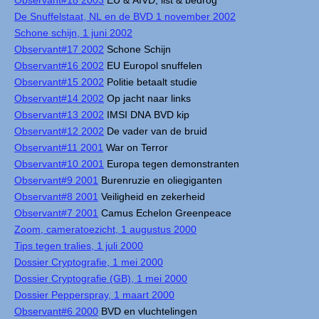
Observant#18 2003
EU & AIVD, list & bedrog
De Snuffelstaat, NL en de BVD 1 november 2002
Schone schijn, 1 juni 2002
Observant#17 2002
Schone Schijn
Observant#16 2002
EU Europol snuffelen
Observant#15 2002
Politie betaalt studie
Observant#14 2002
Op jacht naar links
Observant#13 2002
IMSI DNA BVD kip
Observant#12 2002
De vader van de bruid
Observant#11 2001
War on Terror
Observant#10 2001
Europa tegen demonstranten
Observant#9 2001
Burenruzie en oliegiganten
Observant#8 2001
Veiligheid en zekerheid
Observant#7 2001
Camus Echelon Greenpeace
Zoom, cameratoezicht, 1 augustus 2000
Tips tegen tralies, 1 juli 2000
Dossier Cryptografie, 1 mei 2000
Dossier Cryptografie (GB), 1 mei 2000
Dossier Pepperspray, 1 maart 2000
Observant#6 2000
BVD en vluchtelingen