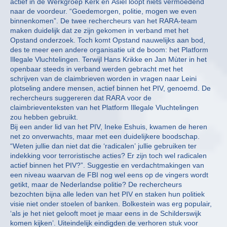
actief in de Werkgroep Kerk en Asiel loopt niets vermoedend
naar de voordeur. “Goedemorgen, politie, mogen we even
binnenkomen”. De twee rechercheurs van het RARA-team
maken duidelijk dat ze zijn gekomen in verband met het
Opstand onderzoek. Toch komt Opstand nauwelijks aan bod,
des te meer een andere organisatie uit de boom: het Platform
Illegale Vluchtelingen. Terwijl Hans Krikke en Jan Mùter in het
openbaar steeds in verband werden gebracht met het
schrijven van de claimbrieven worden in vragen naar Leini
plotseling andere mensen, actief binnen het PIV, genoemd. De
rechercheurs suggereren dat RARA voor de
claimbrieventeksten van het Platform Illegale Vluchtelingen
zou hebben gebruikt.
Bij een ander lid van het PIV, Ineke Eshuis, kwamen de heren
net zo onverwachts, maar met een duidelijkere boodschap.
“Weten jullie dan niet dat die ‘radicalen’ jullie gebruiken ter
indekking voor terroristische acties? Er zijn toch wel radicalen
actief binnen het PIV?”. Suggestie en verdachtmakingen van
een niveau waarvan de FBI nog wel eens op de vingers wordt
getikt, maar de Nederlandse politie? De rechercheurs
bezochten bijna alle leden van het PIV en staken hun politiek
visie niet onder stoelen of banken. Bolkestein was erg populair,
‘als je het niet gelooft moet je maar eens in de Schilderswijk
komen kijken’. Uiteindelijk eindigden de verhoren stuk voor