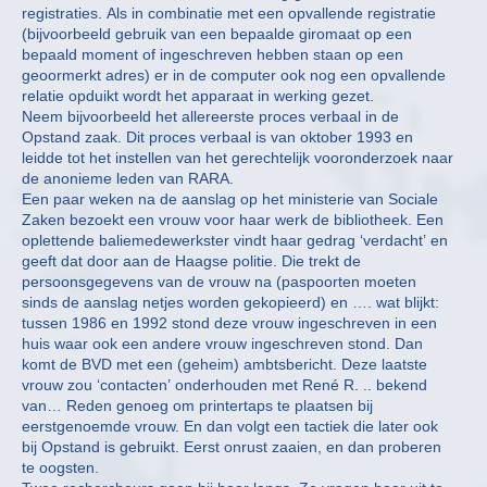
registraties. Als in combinatie met een opvallende registratie
(bijvoorbeeld gebruik van een bepaalde giromaat op een
bepaald moment of ingeschreven hebben staan op een
geoormerkt adres) er in de computer ook nog een opvallende
relatie opduikt wordt het apparaat in werking gezet.
Neem bijvoorbeeld het allereerste proces verbaal in de
Opstand zaak. Dit proces verbaal is van oktober 1993 en
leidde tot het instellen van het gerechtelijk vooronderzoek naar
de anonieme leden van RARA.
Een paar weken na de aanslag op het ministerie van Sociale
Zaken bezoekt een vrouw voor haar werk de bibliotheek. Een
oplettende baliemedewerkster vindt haar gedrag ‘verdacht’ en
geeft dat door aan de Haagse politie. Die trekt de
persoonsgegevens van de vrouw na (paspoorten moeten
sinds de aanslag netjes worden gekopieerd) en …. wat blijkt:
tussen 1986 en 1992 stond deze vrouw ingeschreven in een
huis waar ook een andere vrouw ingeschreven stond. Dan
komt de BVD met een (geheim) ambtsbericht. Deze laatste
vrouw zou ‘contacten’ onderhouden met René R. .. bekend
van… Reden genoeg om printertaps te plaatsen bij
eerstgenoemde vrouw. En dan volgt een tactiek die later ook
bij Opstand is gebruikt. Eerst onrust zaaien, en dan proberen
te oogsten.