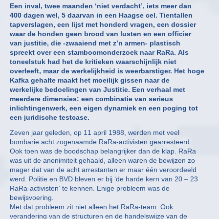
Een inval, twee maanden ‘niet verdacht’, iets meer dan
400 dagen wel, 5 daarvan in een Haagse cel. Tientallen
tapverslagen, een lijst met honderd vragen, een dossier
waar de honden geen brood van lusten en een officier
van justitie, die -zwaaiend met z’n armen- plastisch
spreekt over een stamboomonderzoek naar RaRa. Als
toneelstuk had het de kritieken waarschijnlijk niet
overleeft, maar de werkelijkheid is weerbarstiger. Het hoge
Kafka gehalte maakt het moeilijk gissen naar de
werkelijke bedoelingen van Justitie. Een verhaal met
meerdere dimensies: een combinatie van serieus
inlichtingenwerk, een eigen dynamiek en een poging tot
een juridische testcase.
Zeven jaar geleden, op 11 april 1988, werden met veel
bombarie acht zogenaamde RaRa-activisten gearresteerd.
Ook toen was de boodschap belangrijker dan de klap. RaRa
was uit de anonimiteit gehaald, alleen waren de bewijzen zo
mager dat van de acht arrestanten er maar één veroordeeld
werd. Politie en BVD bleven er bij ‘de harde kern van 20 – 23
RaRa-activisten’ te kennen. Enige probleem was de
bewijsvoering.
Met dat probleem zit niet alleen het RaRa-team. Ook
verandering van de structuren en de handelswijze van de