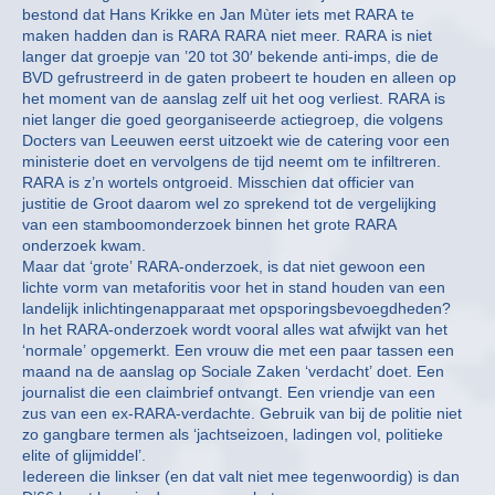
bestond dat Hans Krikke en Jan Mùter iets met RARA te
maken hadden dan is RARA RARA niet meer. RARA is niet
langer dat groepje van ’20 tot 30′ bekende anti-imps, die de
BVD gefrustreerd in de gaten probeert te houden en alleen op
het moment van de aanslag zelf uit het oog verliest. RARA is
niet langer die goed georganiseerde actiegroep, die volgens
Docters van Leeuwen eerst uitzoekt wie de catering voor een
ministerie doet en vervolgens de tijd neemt om te infiltreren.
RARA is z’n wortels ontgroeid. Misschien dat officier van
justitie de Groot daarom wel zo sprekend tot de vergelijking
van een stamboomonderzoek binnen het grote RARA
onderzoek kwam.
Maar dat ‘grote’ RARA-onderzoek, is dat niet gewoon een
lichte vorm van metaforitis voor het in stand houden van een
landelijk inlichtingenapparaat met opsporingsbevoegdheden?
In het RARA-onderzoek wordt vooral alles wat afwijkt van het
‘normale’ opgemerkt. Een vrouw die met een paar tassen een
maand na de aanslag op Sociale Zaken ‘verdacht’ doet. Een
journalist die een claimbrief ontvangt. Een vriendje van een
zus van een ex-RARA-verdachte. Gebruik van bij de politie niet
zo gangbare termen als ‘jachtseizoen, ladingen vol, politieke
elite of glijmiddel’.
Iedereen die linkser (en dat valt niet mee tegenwoordig) is dan