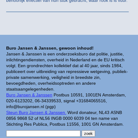
behoorlijk effectief van hun stuk gebracht, waar rook is is vuur.
Buro Jansen & Janssen, gewoon inhoud!
Jansen & Janssen is een onderzoeksburo dat politie, justitie,
inlichtingendiensten, overheid in Nederland en de EU kritisch
volgt. Een grondrechten kollektief dat al 40 jaar, sinds 1984,
publiceert over uitbreiding van repressieve wetgeving, publiek-
private samenwerking, veiligheid in breedste zin,
bevoegdheden, overheidsoptreden en andere
staatsaangelegenheden.
Buro Jansen & Janssen
Postbus 10591, 1001EN Amsterdam,
020-6123202, 06-34339533, signal +31684065516,
info@burojansen.nl (pgp)
Steun Buro Jansen & Janssen.
Word donateur, NL43 ASNB
0856 9868 52 of NL56 INGB 0000 6039 04 ten name van
Stichting Res Publica, Postbus 11556, 1001 GN Amsterdam.