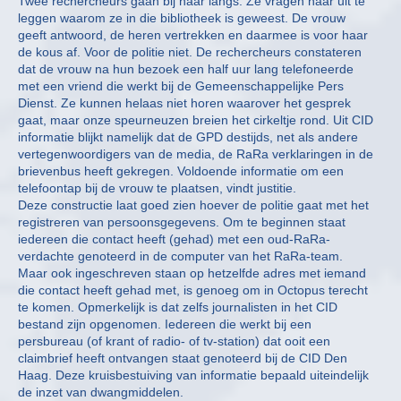
Twee rechercheurs gaan bij haar langs. Ze vragen haar uit te
leggen waarom ze in die bibliotheek is geweest. De vrouw
geeft antwoord, de heren vertrekken en daarmee is voor haar
de kous af. Voor de politie niet. De rechercheurs constateren
dat de vrouw na hun bezoek een half uur lang telefoneerde
met een vriend die werkt bij de Gemeenschappelijke Pers
Dienst. Ze kunnen helaas niet horen waarover het gesprek
gaat, maar onze speurneuzen breien het cirkeltje rond. Uit CID
informatie blijkt namelijk dat de GPD destijds, net als andere
vertegenwoordigers van de media, de RaRa verklaringen in de
brievenbus heeft gekregen. Voldoende informatie om een
telefoontap bij de vrouw te plaatsen, vindt justitie.
Deze constructie laat goed zien hoever de politie gaat met het
registreren van persoonsgegevens. Om te beginnen staat
iedereen die contact heeft (gehad) met een oud-RaRa-
verdachte genoteerd in de computer van het RaRa-team.
Maar ook ingeschreven staan op hetzelfde adres met iemand
die contact heeft gehad met, is genoeg om in Octopus terecht
te komen. Opmerkelijk is dat zelfs journalisten in het CID
bestand zijn opgenomen. Iedereen die werkt bij een
persbureau (of krant of radio- of tv-station) dat ooit een
claimbrief heeft ontvangen staat genoteerd bij de CID Den
Haag. Deze kruisbestuiving van informatie bepaald uiteindelijk
de inzet van dwangmiddelen.