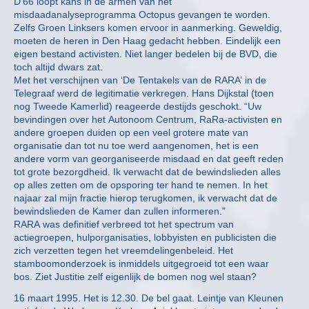
D’66 loopt kans in de armen van het
misdaadanalyseprogramma Octopus gevangen te worden.
Zelfs Groen Linksers komen ervoor in aanmerking. Geweldig,
moeten de heren in Den Haag gedacht hebben. Eindelijk een
eigen bestand activisten. Niet langer bedelen bij de BVD, die
toch altijd dwars zat.
Met het verschijnen van ‘De Tentakels van de RARA’ in de
Telegraaf werd de legitimatie verkregen. Hans Dijkstal (toen
nog Tweede Kamerlid) reageerde destijds geschokt. “Uw
bevindingen over het Autonoom Centrum, RaRa-activisten en
andere groepen duiden op een veel grotere mate van
organisatie dan tot nu toe werd aangenomen, het is een
andere vorm van georganiseerde misdaad en dat geeft reden
tot grote bezorgdheid. Ik verwacht dat de bewindslieden alles
op alles zetten om de opsporing ter hand te nemen. In het
najaar zal mijn fractie hierop terugkomen, ik verwacht dat de
bewindslieden de Kamer dan zullen informeren.”
RARA was definitief verbreed tot het spectrum van
actiegroepen, hulporganisaties, lobbyisten en publicisten die
zich verzetten tegen het vreemdelingenbeleid. Het
stamboomonderzoek is inmiddels uitgegroeid tot een waar
bos. Ziet Justitie zelf eigenlijk de bomen nog wel staan?
16 maart 1995. Het is 12.30. De bel gaat. Leintje van Kleunen