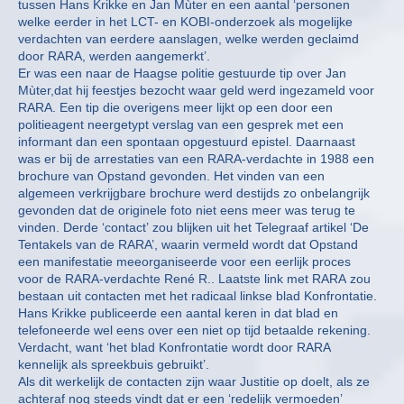
tussen Hans Krikke en Jan Mùter en een aantal ‘personen
welke eerder in het LCT- en KOBI-onderzoek als mogelijke
verdachten van eerdere aanslagen, welke werden geclaimd
door RARA, werden aangemerkt’.
Er was een naar de Haagse politie gestuurde tip over Jan
Mùter,dat hij feestjes bezocht waar geld werd ingezameld voor
RARA. Een tip die overigens meer lijkt op een door een
politieagent neergetypt verslag van een gesprek met een
informant dan een spontaan opgestuurd epistel. Daarnaast
was er bij de arrestaties van een RARA-verdachte in 1988 een
brochure van Opstand gevonden. Het vinden van een
algemeen verkrijgbare brochure werd destijds zo onbelangrijk
gevonden dat de originele foto niet eens meer was terug te
vinden. Derde ‘contact’ zou blijken uit het Telegraaf artikel ‘De
Tentakels van de RARA’, waarin vermeld wordt dat Opstand
een manifestatie meeorganiseerde voor een eerlijk proces
voor de RARA-verdachte René R.. Laatste link met RARA zou
bestaan uit contacten met het radicaal linkse blad Konfrontatie.
Hans Krikke publiceerde een aantal keren in dat blad en
telefoneerde wel eens over een niet op tijd betaalde rekening.
Verdacht, want ‘het blad Konfrontatie wordt door RARA
kennelijk als spreekbuis gebruikt’.
Als dit werkelijk de contacten zijn waar Justitie op doelt, als ze
achteraf nog steeds vindt dat er een ‘redelijk vermoeden’