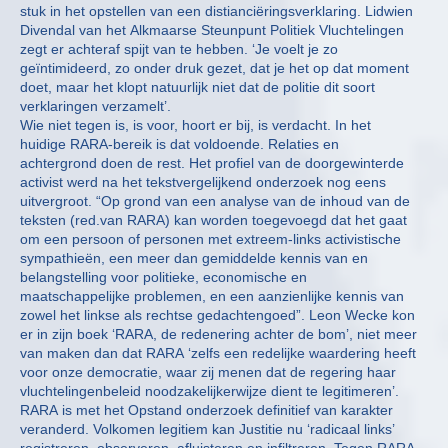
stuk in het opstellen van een distianciëringsverklaring. Lidwien
Divendal van het Alkmaarse Steunpunt Politiek Vluchtelingen
zegt er achteraf spijt van te hebben. ‘Je voelt je zo
geïntimideerd, zo onder druk gezet, dat je het op dat moment
doet, maar het klopt natuurlijk niet dat de politie dit soort
verklaringen verzamelt’.
Wie niet tegen is, is voor, hoort er bij, is verdacht. In het
huidige RARA-bereik is dat voldoende. Relaties en
achtergrond doen de rest. Het profiel van de doorgewinterde
activist werd na het tekstvergelijkend onderzoek nog eens
uitvergroot. “Op grond van een analyse van de inhoud van de
teksten (red.van RARA) kan worden toegevoegd dat het gaat
om een persoon of personen met extreem-links activistische
sympathieën, een meer dan gemiddelde kennis van en
belangstelling voor politieke, economische en
maatschappelijke problemen, en een aanzienlijke kennis van
zowel het linkse als rechtse gedachtengoed”. Leon Wecke kon
er in zijn boek ‘RARA, de redenering achter de bom’, niet meer
van maken dan dat RARA ‘zelfs een redelijke waardering heeft
voor onze democratie, waar zij menen dat de regering haar
vluchtelingenbeleid noodzakelijkerwijze dient te legitimeren’.
RARA is met het Opstand onderzoek definitief van karakter
veranderd. Volkomen legitiem kan Justitie nu ‘radicaal links’