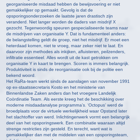
georganiseerde misdaad hebben de bewijsvoering er niet
gemakkelijker op gemaakt. Gevolg is dat de
opsporingsonderzoeken de laatste jaren drastisch zijn
veranderd. Niet langer worden de daders van misdrijf X
gezocht. Tegenwoordig speuren gespecialiseerde teams naar
de misdrijven van organisatie Y. Dat is fundamenteel anders:
de belangstelling geldt de groep, niet het misdrijf. Er moet een
heterdaad komen, niet te vroeg, maar zeker niet te laat. En
daarvoor zijn methodes als inkijken, afluisteren, peilzenders,
infiltratie essentieel. Alles wordt uit de kast getrokken om
organisatie Y in kaart te brengen. Scoren is immers belangrijk.
Produktiviteit is sinds de reorganisatie ook bij de politie een
bekend woord.
Het RaRa-team werkt sinds de aanslagen van november 1991
op ex-staatssecretaris Kosto en het ministerie van
Binnenlandse Zaken anders dan het vroegere Landelijk
Coòrdinatie Team. Als eerste kreeg het de beschikking over
moderne misdaadanalyse programma’s. ‘Octopus’ werd de
broedplaats voor de virtuele werkelijkheid waar Opstand later
het slachtoffer van werd. Inlichtingenwerk vormt een belangrijk
deel van het opsporingswerk. Een combinatie waaraan altijd
strenge restricties zijn gesteld. En terecht, want wat is
gemakkelijker dan met de middelen van een opsporingsteam,