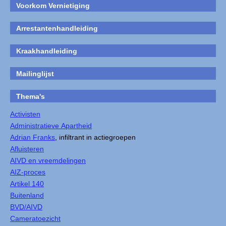
Voorkom Vernietiging
Arrestantenhandleiding
Kraakhandleiding
Mailinglijst
Thema's
Activisten
Administratieve Apartheid
Adrian Franks
, infiltrant in actiegroepen
Afluisteren
AIVD en vreemdelingen
AIZ-proces
Artikel 140
Buitenland
BVD/AIVD
Cameratoezicht