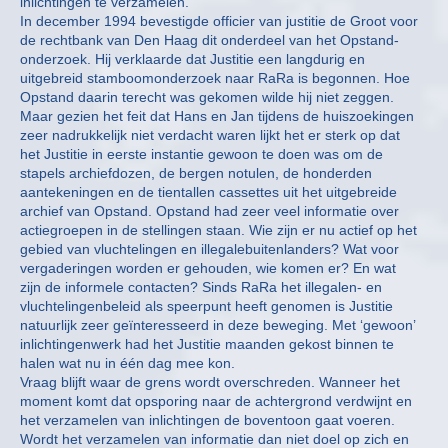
inlichtingen te verzamelen.
In december 1994 bevestigde officier van justitie de Groot voor
de rechtbank van Den Haag dit onderdeel van het Opstand-
onderzoek. Hij verklaarde dat Justitie een langdurig en
uitgebreid stamboomonderzoek naar RaRa is begonnen. Hoe
Opstand daarin terecht was gekomen wilde hij niet zeggen.
Maar gezien het feit dat Hans en Jan tijdens de huiszoekingen
zeer nadrukkelijk niet verdacht waren lijkt het er sterk op dat
het Justitie in eerste instantie gewoon te doen was om de
stapels archiefdozen, de bergen notulen, de honderden
aantekeningen en de tientallen cassettes uit het uitgebreide
archief van Opstand. Opstand had zeer veel informatie over
actiegroepen in de stellingen staan. Wie zijn er nu actief op het
gebied van vluchtelingen en illegalebuitenlanders? Wat voor
vergaderingen worden er gehouden, wie komen er? En wat
zijn de informele contacten? Sinds RaRa het illegalen- en
vluchtelingenbeleid als speerpunt heeft genomen is Justitie
natuurlijk zeer geïnteresseerd in deze beweging. Met ‘gewoon’
inlichtingenwerk had het Justitie maanden gekost binnen te
halen wat nu in één dag mee kon.
Vraag blijft waar de grens wordt overschreden. Wanneer het
moment komt dat opsporing naar de achtergrond verdwijnt en
het verzamelen van inlichtingen de boventoon gaat voeren.
Wordt het verzamelen van informatie dan niet doel op zich en