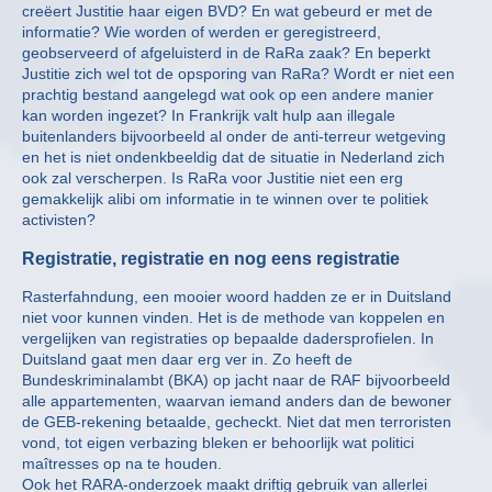
creëert Justitie haar eigen BVD? En wat gebeurd er met de
informatie? Wie worden of werden er geregistreerd,
geobserveerd of afgeluisterd in de RaRa zaak? En beperkt
Justitie zich wel tot de opsporing van RaRa? Wordt er niet een
prachtig bestand aangelegd wat ook op een andere manier
kan worden ingezet? In Frankrijk valt hulp aan illegale
buitenlanders bijvoorbeeld al onder de anti-terreur wetgeving
en het is niet ondenkbeeldig dat de situatie in Nederland zich
ook zal verscherpen. Is RaRa voor Justitie niet een erg
gemakkelijk alibi om informatie in te winnen over te politiek
activisten?
Registratie, registratie en nog eens registratie
Rasterfahndung, een mooier woord hadden ze er in Duitsland
niet voor kunnen vinden. Het is de methode van koppelen en
vergelijken van registraties op bepaalde dadersprofielen. In
Duitsland gaat men daar erg ver in. Zo heeft de
Bundeskriminalambt (BKA) op jacht naar de RAF bijvoorbeeld
alle appartementen, waarvan iemand anders dan de bewoner
de GEB-rekening betaalde, gecheckt. Niet dat men terroristen
vond, tot eigen verbazing bleken er behoorlijk wat politici
maîtresses op na te houden.
Ook het RARA-onderzoek maakt driftig gebruik van allerlei