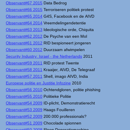
Observant#67 2015
Data Bedrog
Observant#66 2015
Terroriseren politiek protest
Observant#65 2014
G4S, Facebook en de AIVD
Observant#64 2014
Vreemdelingendetentie
Observant#63 2013
Ideologische orde, Chiquita
Observant#62 2012
De Psyche van een Mol
Observant#61 2012
RID bespioneert jongeren
Observant#60 2012
Duurzaam afwimpelen
Security Industry: Israel - the Netherlands
2011
Observant#59 2011
RID protest Twente
Observant#58 2011
Kraaijer, AIVD, De Telegraaf
Observant#57 2011
Shell, imago AIVD, India
Europese politie en Justitie Infozine
2010
Observant#56 2010
Ochtendgloren, politie phishing
Observant#55 2010
Politieke Politie
Observant#54 2009
ID-plicht, Demonstratierecht
Observant#53 2009
Haags Fouilleren
Observant#52 2009
200.000 professionals?
Observant#51 2009
Chocolade spionnen
Observant#50 2008
Sloop Deporatiemachine