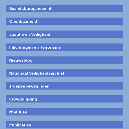
Search.burojansen.nl
Openbaarheid
Justitie en Veiligheid
Inlichtingen en Terrorisme
Nieuwsblog
Nationaal Veiligheidsarchief
Troepenbewegingen
Crowddigging
NSA files
Publicaties