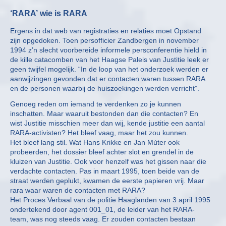
‘RARA’ wie is RARA
Ergens in dat web van registraties en relaties moet Opstand
zijn opgedoken. Toen persofficier Zandbergen in november
1994 z’n slecht voorbereide informele persconferentie hield in
de kille catacomben van het Haagse Paleis van Justitie leek er
geen twijfel mogelijk. “In de loop van het onderzoek werden er
aanwijzingen gevonden dat er contacten waren tussen RARA
en de personen waarbij de huiszoekingen werden verricht”.
Genoeg reden om iemand te verdenken zo je kunnen
inschatten. Maar waaruit bestonden dan die contacten? En
wist Justitie misschien meer dan wij, kende justitie een aantal
RARA-activisten? Het bleef vaag, maar het zou kunnen.
Het bleef lang stil. Wat Hans Krikke en Jan Mùter ook
probeerden, het dossier bleef achter slot en grendel in de
kluizen van Justitie. Ook voor henzelf was het gissen naar die
verdachte contacten. Pas in maart 1995, toen beide van de
straat werden geplukt, kwamen de eerste papieren vrij. Maar
rara waar waren de contacten met RARA?
Het Proces Verbaal van de politie Haaglanden van 3 april 1995
ondertekend door agent 001_01, de leider van het RARA-
team, was nog steeds vaag. Er zouden contacten bestaan