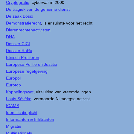
Cryptografie
, cyberwar in 2000
De tragiek van de geheime dienst
De zaak Bosio
Demonstratierecht
, Is er ruimte voor het recht
Dierenrechtenactivisten
DNA
Dossier CICI
Dossier RaRa
Etnisch Profileren
Europese Politie en Justitie
Europese regelgeving
Europol
Eurotop
Koppelingswet
, uitsluiting van vreemdelingen
Louis Sévèke
, vermoorde Nijmeegse activist
ICAMS
Identificatieplicht
Informanten & Infiltranten
Migratie
Multinationals