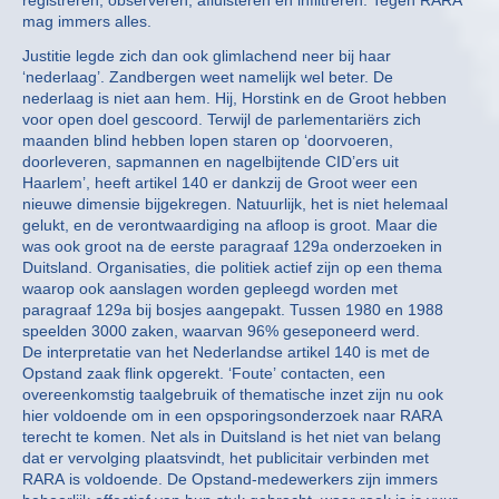
registreren, observeren, afluisteren en infiltreren. Tegen RARA
mag immers alles.
Justitie legde zich dan ook glimlachend neer bij haar
‘nederlaag’. Zandbergen weet namelijk wel beter. De
nederlaag is niet aan hem. Hij, Horstink en de Groot hebben
voor open doel gescoord. Terwijl de parlementariërs zich
maanden blind hebben lopen staren op ‘doorvoeren,
doorleveren, sapmannen en nagelbijtende CID’ers uit
Haarlem’, heeft artikel 140 er dankzij de Groot weer een
nieuwe dimensie bijgekregen. Natuurlijk, het is niet helemaal
gelukt, en de verontwaardiging na afloop is groot. Maar die
was ook groot na de eerste paragraaf 129a onderzoeken in
Duitsland. Organisaties, die politiek actief zijn op een thema
waarop ook aanslagen worden gepleegd worden met
paragraaf 129a bij bosjes aangepakt. Tussen 1980 en 1988
speelden 3000 zaken, waarvan 96% geseponeerd werd.
De interpretatie van het Nederlandse artikel 140 is met de
Opstand zaak flink opgerekt. ‘Foute’ contacten, een
overeenkomstig taalgebruik of thematische inzet zijn nu ook
hier voldoende om in een opsporingsonderzoek naar RARA
terecht te komen. Net als in Duitsland is het niet van belang
dat er vervolging plaatsvindt, het publicitair verbinden met
RARA is voldoende. De Opstand-medewerkers zijn immers