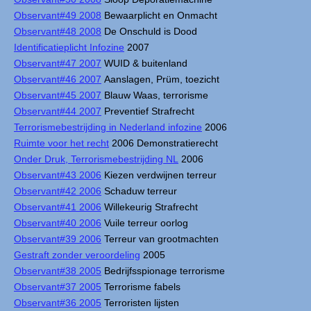
Observant#49 2008
Bewaarplicht en Onmacht
Observant#48 2008
De Onschuld is Dood
Identificatieplicht Infozine
2007
Observant#47 2007
WUID & buitenland
Observant#46 2007
Aanslagen, Prüm, toezicht
Observant#45 2007
Blauw Waas, terrorisme
Observant#44 2007
Preventief Strafrecht
Terrorismebestrijding in Nederland infozine
2006
Ruimte voor het recht
2006 Demonstratierecht
Onder Druk, Terrorismebestrijding NL
2006
Observant#43 2006
Kiezen verdwijnen terreur
Observant#42 2006
Schaduw terreur
Observant#41 2006
Willekeurig Strafrecht
Observant#40 2006
Vuile terreur oorlog
Observant#39 2006
Terreur van grootmachten
Gestraft zonder veroordeling
2005
Observant#38 2005
Bedrijfsspionage terrorisme
Observant#37 2005
Terrorisme fabels
Observant#36 2005
Terroristen lijsten