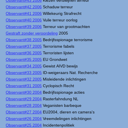
Observant#43 2006
Kiezen verdwijnen terreur
Observant#42 2006
Schaduw terreur
Observant#41 2006
Willekeurig Strafrecht
Observant#40 2006
Vuile terreur oorlog
Observant#39 2006
Terreur van grootmachten
Gestraft zonder veroordeling
2005
Observant#38 2005
Bedrijfsspionage terrorisme
Observant#37 2005
Terrorisme fabels
Observant#36 2005
Terroristen lijsten
Observant#35 2005
EU Grondwet
Observant#34 2005
Gewist AIVD bewijs
Observant#33 2005
ID-weigeraars Nat. Recherche
Observant#32 2005
Misleidende inlichtingen
Observant#31 2005
Cyclopisch Recht
Observant#30 2004
Bedrijfsspionage acties
Observant#29 2004
Rasterfahndung NL
Observant#28 2004
Veganisten barbeque
Observant#27 2004
EU2004, dieren en camera's
Observant#26 2004
Vreemdelingen inlichtingen
Observant#25 2004
Incidentenpolitiek