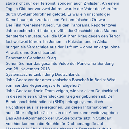
starb nicht nur der Terrorist, sondern auch Zivilisten. An einem
Tag im Oktober vor zwei Jahren wurde der Vater des Anrufers
durch US-Kampfdrohnen getötet. Er war ein unschuldiger
Kamelbauer, der zur falschen Zeit am falschen Ort war.
Der Film “Geheimer Krieg”, für den Panorama Reporter zwei
Jahre recherchiert haben, erzählt die Geschichte des Mannes,
der sterben musste, weil die USA ihren Krieg gegen den Terror
fast weltweit führen. Im Jemen, in Pakistan und in Afrika
bringen sie Verdächtige aus der Luft um – ohne Anklage, ohne
Anwalt, ohne Gerichtsurteil.
Panorama: Geheimer Krieg
Sehen Sie hier das gesamte Video der Panorama Sendung
von 28. November 2013.
Systematische Einbindung Deutschlands
John Goetz vor der amerikanischen Botschaft in Berlin: Wird
von hier das Regierungsviertel abgehört?
John Goetz und sein Team zeigen, wie vor allem Deutschland
in diesen leisen und versteckten Krieg eingebunden ist: Der
Bundesnachrichtendienst (BND) befragt systematisch
Flüchtlinge aus Krisenregionen, um deren Informationen –
auch über mögliche Ziele – an die Amerikaner weiterzugeben.
Das Afrika-Kommando der US-Streitkräfte sitzt in Stuttgart.
Von hier kommen die Befehle für Drohnenangriffe auf