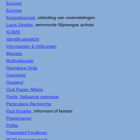
Europol
Eurotop
Koppelingswet
, uitsluiting van vreemdelingen
Louis Sévèke
, vermoorde Nijmeegse activist
ICAMS
Identificatieplicht
Informanten & Infiltranten
Migratie
Multinationals
Openbare Orde
Openheid
Opstand
Oud Papier Affaire
Paola, Italiaanse repressie
Particuliere Recherche
Paul Kraaijer
, informant of fantast
Pepperspray
Politie
Preventief Fouilleren
RCID Kennemerland