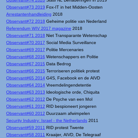
Observant#74 2020
Stasi NL Benaderingen in 2019
Observant#73 2019
Fox-IT in het Midden-Oosten
Arrestantenhandleiding
2018
Observant#72 2018
Geheime politie van Nederland
Referendum WIV 2017 magazine
2018
Observant#71 2018
Niet Transparante Wetenschap
Observant#70 2017
Social Media Surveillance
Observant#69 2017
Politie Mercenaries
Observant#68 2016
Wetenschappers en Politie
Observant#67 2015
Data Bedrog
Observant#66 2015
Terroriseren politiek protest
Observant#65 2014
G4S, Facebook en de AIVD
Observant#64 2014
Vreemdelingendetentie
Observant#63 2013
Ideologische orde, Chiquita
Observant#62 2012
De Psyche van een Mol
Observant#61 2012
RID bespioneert jongeren
Observant#60 2012
Duurzaam afwimpelen
Security Industry: Israel - the Netherlands
2011
Observant#59 2011
RID protest Twente
Observant#58 2011
Kraaijer, AIVD, De Telegraaf