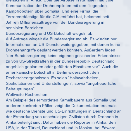
Menschen in Afrika. Über die Airbase in Ramstein läuft die
Kommunikation der Drohnenpiloten mit den fliegenden
Kampfrobotern über Somalia. Und eine Firma, die
Terrorverdächtige für die CIA entführt hat, bekommt seit
Jahren Millionenaufträge von der Bundesregierung in
sensiblen Bereichen.
Bundesregierung und US-Botschaft wiegeln ab
Auf Anfrage wiegelt die Bundesregierung ab: Es würden nur
Informationen an US-Dienste weitergegeben, mit denen keine
Drohnenangriffe geplant werden könnten. Außerdem lägen
“der Bundesregierung keine eigenen gesicherten Erkenntnisse
zu von US-Streitkräften in der Bundesrepublik Deutschland
angeblich geplanten oder geführten Einsätzen vor”. Auch die
amerikanische Botschaft in Berlin widerspricht den
Rechercheergebnissen. Es seien “Halbwahrheiten,
Spekulationen und Unterstellungen”, sowie “ungeheuerliche
Behauptungen”.
Weltweite Recherchen
Am Beispiel des ermordeten Kamelbauern aus Somalia und
anderen konkreten Fällen zeigt die Dokumentation erstmals,
wie deutsche Dienste und US-Einrichtungen in Deutschland an
der Ermordung von unschuldigen Zivilisten durch Drohnen in
Afrika beteiligt sind. Dafür haben die Reporter in Afrika, den
USA, in der Türkei, Deutschland und in Moskau bei Edward