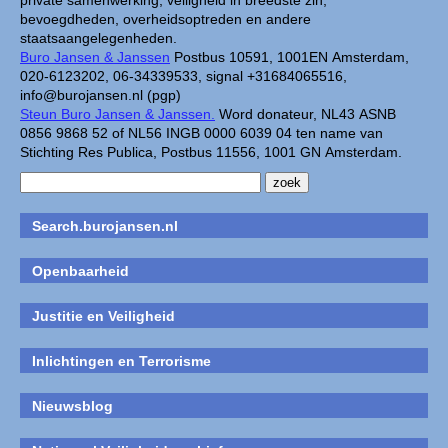
private samenwerking, veiligheid in breedste zin,
bevoegdheden, overheidsoptreden en andere
staatsaangelegenheden.
Buro Jansen & Janssen
Postbus 10591, 1001EN Amsterdam,
020-6123202, 06-34339533, signal +31684065516,
info@burojansen.nl (pgp)
Steun Buro Jansen & Janssen.
Word donateur, NL43 ASNB
0856 9868 52 of NL56 INGB 0000 6039 04 ten name van
Stichting Res Publica, Postbus 11556, 1001 GN Amsterdam.
Search.burojansen.nl
Openbaarheid
Justitie en Veiligheid
Inlichtingen en Terrorisme
Nieuwsblog