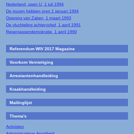
Nederland, open U, 1 juli 1994
De muren hebben oren 1 januari 1994
Opening van Zaken, 1 maart 1993
De vluchteling achtervolgd, 1 april 1991
Regenjassendemokratie, 1 april 1990
Referendum WIV 2017 Magazine
Voorkom Vernietiging
Arrestantenhandleiding
Kraakhandleiding
Mailinglijst
Thema's
Activisten
Administratieve Apartheid