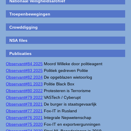
Nationaal Veiligheidsarchief
Troepenbewegingen
Crowddigging
NSA files
Publicaties
Observant#84 2025
Moord Willeke door politieagent
Observant#83 2025
Politiek gedreven Politie
Observant#82 2024
De opgeblazen wietoorlog
Observant#81 2023
Politie Black Box
Observant#80 2022
Protesteren is Terrorisme
Observant#79 2022
VASTech / Cyberupt
Observant#78 2021
De burger is staatsgevaarlijk
Observant#77 2021
Fox-IT in Rusland
Observant#76 2021
Integrale Nepwetenschap
Observant#75 2020
Fox-IT en exportvergunningen