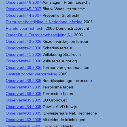
Observant#46 2007
Aanslagen, Prüm, toezicht
Observant#45 2007
Blauw Waas, terrorisme
Observant#44 2007
Preventief Strafrecht
Terrorismebestrijding in Nederland infozine
2006
Ruimte voor het recht
2006 Demonstratierecht
Onder Druk, Terrorismebestrijding NL
2006
Observant#43 2006
Kiezen verdwijnen terreur
Observant#42 2006
Schaduw terreur
Observant#41 2006
Willekeurig Strafrecht
Observant#40 2006
Vuile terreur oorlog
Observant#39 2006
Terreur van grootmachten
Gestraft zonder veroordeling
2005
Observant#38 2005
Bedrijfsspionage terrorisme
Observant#37 2005
Terrorisme fabels
Observant#36 2005
Terroristen lijsten
Observant#35 2005
EU Grondwet
Observant#34 2005
Gewist AIVD bewijs
Observant#33 2005
ID-weigeraars Nat. Recherche
Observant#32 2005
Misleidende inlichtingen
Observant#31 2005
Cyclopisch Recht