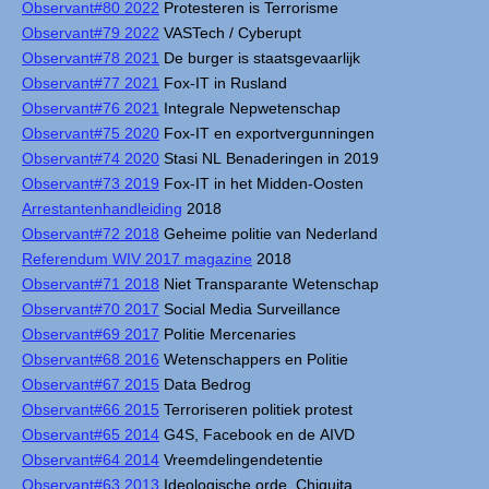
Observant#80 2022
Protesteren is Terrorisme
Observant#79 2022
VASTech / Cyberupt
Observant#78 2021
De burger is staatsgevaarlijk
Observant#77 2021
Fox-IT in Rusland
Observant#76 2021
Integrale Nepwetenschap
Observant#75 2020
Fox-IT en exportvergunningen
Observant#74 2020
Stasi NL Benaderingen in 2019
Observant#73 2019
Fox-IT in het Midden-Oosten
Arrestantenhandleiding
2018
Observant#72 2018
Geheime politie van Nederland
Referendum WIV 2017 magazine
2018
Observant#71 2018
Niet Transparante Wetenschap
Observant#70 2017
Social Media Surveillance
Observant#69 2017
Politie Mercenaries
Observant#68 2016
Wetenschappers en Politie
Observant#67 2015
Data Bedrog
Observant#66 2015
Terroriseren politiek protest
Observant#65 2014
G4S, Facebook en de AIVD
Observant#64 2014
Vreemdelingendetentie
Observant#63 2013
Ideologische orde, Chiquita