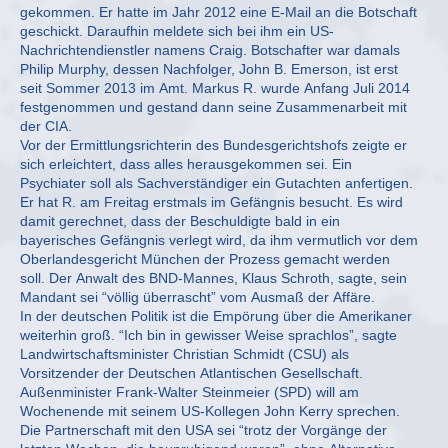
gekommen. Er hatte im Jahr 2012 eine E-Mail an die Botschaft
geschickt. Daraufhin meldete sich bei ihm ein US-
Nachrichtendienstler namens Craig. Botschafter war damals
Philip Murphy, dessen Nachfolger, John B. Emerson, ist erst
seit Sommer 2013 im Amt. Markus R. wurde Anfang Juli 2014
festgenommen und gestand dann seine Zusammenarbeit mit
der CIA.
Vor der Ermittlungsrichterin des Bundesgerichtshofs zeigte er
sich erleichtert, dass alles herausgekommen sei. Ein
Psychiater soll als Sachverständiger ein Gutachten anfertigen.
Er hat R. am Freitag erstmals im Gefängnis besucht. Es wird
damit gerechnet, dass der Beschuldigte bald in ein
bayerisches Gefängnis verlegt wird, da ihm vermutlich vor dem
Oberlandesgericht München der Prozess gemacht werden
soll. Der Anwalt des BND-Mannes, Klaus Schroth, sagte, sein
Mandant sei “völlig überrascht” vom Ausmaß der Affäre.
In der deutschen Politik ist die Empörung über die Amerikaner
weiterhin groß. “Ich bin in gewisser Weise sprachlos”, sagte
Landwirtschaftsminister Christian Schmidt (CSU) als
Vorsitzender der Deutschen Atlantischen Gesellschaft.
Außenminister Frank-Walter Steinmeier (SPD) will am
Wochenende mit seinem US-Kollegen John Kerry sprechen.
Die Partnerschaft mit den USA sei “trotz der Vorgänge der