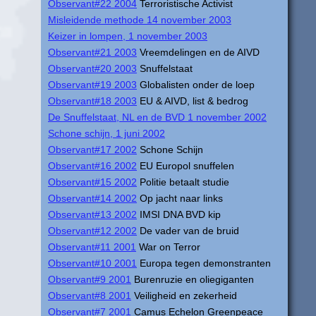
Observant#22 2004
Terroristische Activist
Misleidende methode 14 november 2003
Keizer in lompen, 1 november 2003
Observant#21 2003
Vreemdelingen en de AIVD
Observant#20 2003
Snuffelstaat
Observant#19 2003
Globalisten onder de loep
Observant#18 2003
EU & AIVD, list & bedrog
De Snuffelstaat, NL en de BVD 1 november 2002
Schone schijn, 1 juni 2002
Observant#17 2002
Schone Schijn
Observant#16 2002
EU Europol snuffelen
Observant#15 2002
Politie betaalt studie
Observant#14 2002
Op jacht naar links
Observant#13 2002
IMSI DNA BVD kip
Observant#12 2002
De vader van de bruid
Observant#11 2001
War on Terror
Observant#10 2001
Europa tegen demonstranten
Observant#9 2001
Burenruzie en oliegiganten
Observant#8 2001
Veiligheid en zekerheid
Observant#7 2001
Camus Echelon Greenpeace