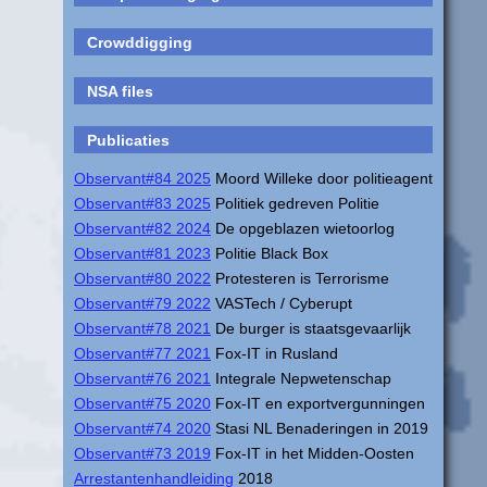
Crowddigging
NSA files
Publicaties
Observant#84 2025
Moord Willeke door politieagent
Observant#83 2025
Politiek gedreven Politie
Observant#82 2024
De opgeblazen wietoorlog
Observant#81 2023
Politie Black Box
Observant#80 2022
Protesteren is Terrorisme
Observant#79 2022
VASTech / Cyberupt
Observant#78 2021
De burger is staatsgevaarlijk
Observant#77 2021
Fox-IT in Rusland
Observant#76 2021
Integrale Nepwetenschap
Observant#75 2020
Fox-IT en exportvergunningen
Observant#74 2020
Stasi NL Benaderingen in 2019
Observant#73 2019
Fox-IT in het Midden-Oosten
Arrestantenhandleiding
2018