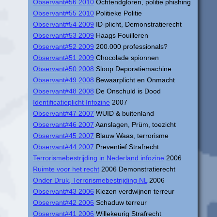
Observant#56 2010
Ochtendgloren, politie phishing
Observant#55 2010
Politieke Politie
Observant#54 2009
ID-plicht, Demonstratierecht
Observant#53 2009
Haags Fouilleren
Observant#52 2009
200.000 professionals?
Observant#51 2009
Chocolade spionnen
Observant#50 2008
Sloop Deporatiemachine
Observant#49 2008
Bewaarplicht en Onmacht
Observant#48 2008
De Onschuld is Dood
Identificatieplicht Infozine
2007
Observant#47 2007
WUID & buitenland
Observant#46 2007
Aanslagen, Prüm, toezicht
Observant#45 2007
Blauw Waas, terrorisme
Observant#44 2007
Preventief Strafrecht
Terrorismebestrijding in Nederland infozine
2006
Ruimte voor het recht
2006 Demonstratierecht
Onder Druk, Terrorismebestrijding NL
2006
Observant#43 2006
Kiezen verdwijnen terreur
Observant#42 2006
Schaduw terreur
Observant#41 2006
Willekeurig Strafrecht