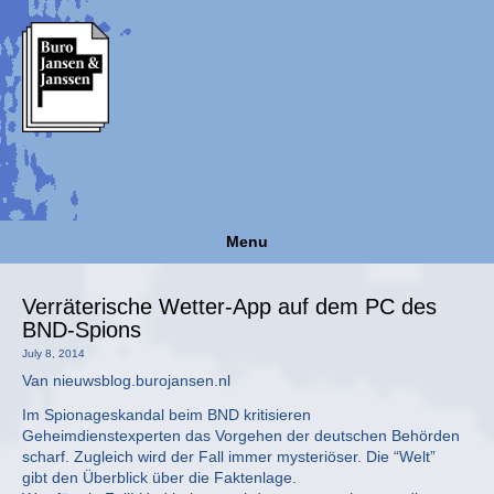
Menu
Verräterische Wetter-App auf dem PC des
BND-Spions
July 8, 2014
Van nieuwsblog.burojansen.nl
Im Spionageskandal beim BND kritisieren
Geheimdienstexperten das Vorgehen der deutschen Behörden
scharf. Zugleich wird der Fall immer mysteriöser. Die “Welt”
gibt den Überblick über die Faktenlage.