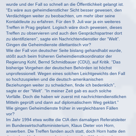
wurde und der Fall so schnell an die Öffentlichkeit gelangt ist.
“Es wäre aus geheimdienstlicher Sicht besser gewesen, den
Verdächtigen weiter zu beobachten, um mehr über seine
Kontaktleute zu erfahren. Für den 9. Juli war ja ein weiteres
Treffen in Prag geplant. Logisch wäre doch gewesen, dieses
Treffen zu observieren und auch den Gesprächspartner dort
zu identifizieren”, sagte ein Nachrichtendienstler der “Welt”.
Gingen die Geheimdienste dilettantisch vor?
Wie der Fall von deutscher Seite bislang gehandhabt wurde,
stößt auch beim früheren Geheimdienstkoordinator der
Regierung Kohl, Bernd Schmidbauer (CDU), auf Kritik. “Das
bisherige Vorgehen der deutschen Behörden ist höchst
unprofessionell. Wegen eines solchen Leichtgewichts den Fall
so hochzuspielen und die deutsch-amerikanischen
Beziehungen weiter zu schwächen, finde ich bedenklich”,
sagte er der “Welt”. “In meiner Zeit gab es auch solche
Vorfälle. Doch die haben wir zuerst mit nachrichtendienstlichen
Mitteln geprüft und dann auf diplomatischem Weg geklärt.”
Wie gingen Geheimdienste früher in vergleichbaren Fällen
vor?
Im Jahr 1994 etwa wollte die CIA den damaligen Referatsleiter
im Bundeswirtschaftsministerium, Klaus Dieter von Horn,
anwerben. Die Treffen fanden auch statt, doch Horn hatte den