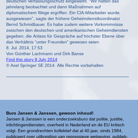
deutschen Verfassungsschutz eingeweiht. “Wir hatten das
jahrelang beobachtet und dann Maßnahmen auf
diplomatischem Wege ergriffen. Ein CIA-Mitarbeiter wurde
ausgewiesen”, sagte der frühere Geheimdienstkoordinator
Bernd Schmidbauer. Es habe zudem weitere Vorkommnisse
zwischen den deutschen und amerikanischen Geheimdiensten
gegeben, die Anlass für Gespräche auf höchster Ebene über
das Verhältnis “unter Freunden” gewesen seien.
8. Jul. 2014, 17:53
Von Günther Lachmann und Dirk Banse
Find this story 8 July 2014
© Axel Springer SE 2014. Alle Rechte vorbehalten
Buro Jansen & Janssen, gewoon inhoud!
Jansen & Janssen is een onderzoeksburo dat politie, justitie,
inlichtingendiensten, overheid in Nederland en de EU kritisch
volgt. Een grondrechten kollektief dat al 40 jaar, sinds 1984,
publiceert over uitbreiding van repressieve wetgeving, publiek-