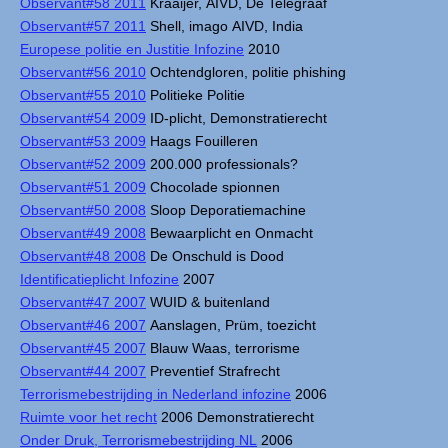
Observant#58 2011
Kraaijer, AIVD, De Telegraaf
Observant#57 2011
Shell, imago AIVD, India
Europese politie en Justitie Infozine
2010
Observant#56 2010
Ochtendgloren, politie phishing
Observant#55 2010
Politieke Politie
Observant#54 2009
ID-plicht, Demonstratierecht
Observant#53 2009
Haags Fouilleren
Observant#52 2009
200.000 professionals?
Observant#51 2009
Chocolade spionnen
Observant#50 2008
Sloop Deporatiemachine
Observant#49 2008
Bewaarplicht en Onmacht
Observant#48 2008
De Onschuld is Dood
Identificatieplicht Infozine
2007
Observant#47 2007
WUID & buitenland
Observant#46 2007
Aanslagen, Prüm, toezicht
Observant#45 2007
Blauw Waas, terrorisme
Observant#44 2007
Preventief Strafrecht
Terrorismebestrijding in Nederland infozine
2006
Ruimte voor het recht
2006 Demonstratierecht
Onder Druk, Terrorismebestrijding NL
2006