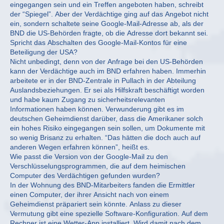
eingegangen sein und ein Treffen angeboten haben, schreibt
der “Spiegel”. Aber der Verdächtige ging auf das Angebot nicht
ein, sondern schaltete seine Google-Mail-Adresse ab, als der
BND die US-Behörden fragte, ob die Adresse dort bekannt sei.
Spricht das Abschalten des Google-Mail-Kontos für eine
Beteiligung der USA?
Nicht unbedingt, denn von der Anfrage bei den US-Behörden
kann der Verdächtige auch im BND erfahren haben. Immerhin
arbeitete er in der BND-Zentrale in Pullach in der Abteilung
Auslandsbeziehungen. Er sei als Hilfskraft beschäftigt worden
und habe kaum Zugang zu sicherheitsrelevanten
Informationen haben können. Verwunderung gibt es im
deutschen Geheimdienst darüber, dass die Amerikaner solch
ein hohes Risiko eingegangen sein sollen, um Dokumente mit
so wenig Brisanz zu erhalten. “Das hätten die doch auch auf
anderen Wegen erfahren können”, heißt es.
Wie passt die Version von der Google-Mail zu den
Verschlüsselungsprogrammen, die auf dem heimischen
Computer des Verdächtigen gefunden wurden?
In der Wohnung des BND-Mitarbeiters fanden die Ermittler
einen Computer, der ihrer Ansicht nach von einem
Geheimdienst präpariert sein könnte. Anlass zu dieser
Vermutung gibt eine spezielle Software-Konfiguration. Auf dem
Rechner ist eine Wetter-App installiert. Wird damit nach dem