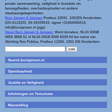
private samenwerking, veiligheid in breedste zin,
bevoegdheden, overheidsoptreden en andere
staatsaangelegenheden.
Buro Jansen & Janssen
Postbus 10591, 1001EN Amsterdam,
020-6123202, 06-34339533, signal +31684065516,
info@burojansen.nl (pgp)
Steun Buro Jansen & Janssen.
Word donateur, NL43 ASNB
0856 9868 52 of NL56 INGB 0000 6039 04 ten name van
Stichting Res Publica, Postbus 11556, 1001 GN Amsterdam.
Search.burojansen.nl
Openbaarheid
Justitie en Veiligheid
Inlichtingen en Terrorisme
Nieuwsblog