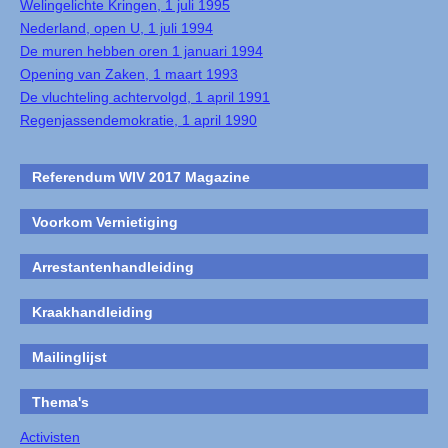
Welingelichte Kringen, 1 juli 1995
Nederland, open U, 1 juli 1994
De muren hebben oren 1 januari 1994
Opening van Zaken, 1 maart 1993
De vluchteling achtervolgd, 1 april 1991
Regenjassendemokratie, 1 april 1990
Referendum WIV 2017 Magazine
Voorkom Vernietiging
Arrestantenhandleiding
Kraakhandleiding
Mailinglijst
Thema's
Activisten