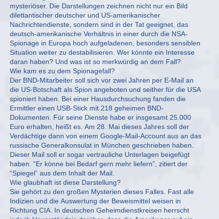
mysteriöser. Die Darstellungen zeichnen nicht nur ein Bild
dilettantischer deutscher und US-amerikanischer
Nachrichtendienste, sondern sind in der Tat geeignet, das
deutsch-amerikanische Verhältnis in einer durch die NSA-
Spionage in Europa hoch aufgeladenen, besonders sensiblen
Situation weiter zu destabilisieren. Wer könnte ein Interesse
daran haben? Und was ist so merkwürdig an dem Fall?
Wie kam es zu dem Spionagefall?
Der BND-Mitarbeiter soll sich vor zwei Jahren per E-Mail an
die US-Botschaft als Spion angeboten und seither für die USA
spioniert haben. Bei einer Hausdurchsuchung fanden die
Ermittler einen USB-Stick mit 218 geheimen BND-
Dokumenten. Für seine Dienste habe er insgesamt 25.000
Euro erhalten, heißt es. Am 28. Mai dieses Jahres soll der
Verdächtige dann von einem Google-Mail-Account aus an das
russische Generalkonsulat in München geschrieben haben.
Dieser Mail soll er sogar vertrauliche Unterlagen beigefügt
haben. “Er könne bei Bedarf gern mehr liefern”, zitiert der
“Spiegel” aus dem Inhalt der Mail.
Wie glaubhaft ist diese Darstellung?
Sie gehört zu den großen Mysterien dieses Falles. Fast alle
Indizien und die Auswertung der Beweismittel weisen in
Richtung CIA. In deutschen Geheimdienstkreisen herrscht