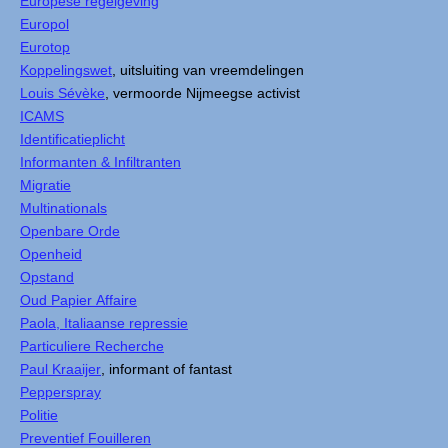
Europese regelgeving
Europol
Eurotop
Koppelingswet
, uitsluiting van vreemdelingen
Louis Sévèke
, vermoorde Nijmeegse activist
ICAMS
Identificatieplicht
Informanten & Infiltranten
Migratie
Multinationals
Openbare Orde
Openheid
Opstand
Oud Papier Affaire
Paola, Italiaanse repressie
Particuliere Recherche
Paul Kraaijer
, informant of fantast
Pepperspray
Politie
Preventief Fouilleren