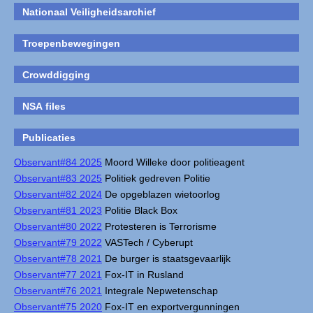
Nationaal Veiligheidsarchief
Troepenbewegingen
Crowddigging
NSA files
Publicaties
Observant#84 2025
Moord Willeke door politieagent
Observant#83 2025
Politiek gedreven Politie
Observant#82 2024
De opgeblazen wietoorlog
Observant#81 2023
Politie Black Box
Observant#80 2022
Protesteren is Terrorisme
Observant#79 2022
VASTech / Cyberupt
Observant#78 2021
De burger is staatsgevaarlijk
Observant#77 2021
Fox-IT in Rusland
Observant#76 2021
Integrale Nepwetenschap
Observant#75 2020
Fox-IT en exportvergunningen