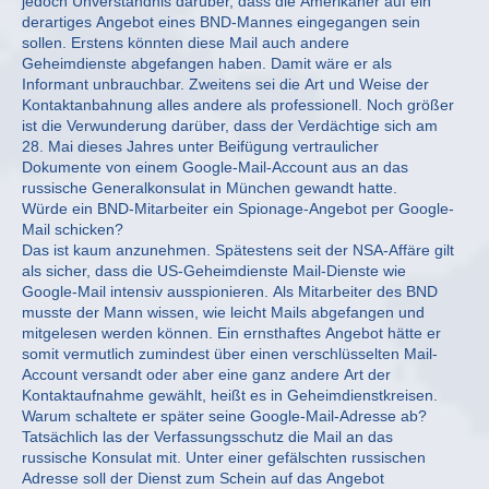
jedoch Unverständnis darüber, dass die Amerikaner auf ein
derartiges Angebot eines BND-Mannes eingegangen sein
sollen. Erstens könnten diese Mail auch andere
Geheimdienste abgefangen haben. Damit wäre er als
Informant unbrauchbar. Zweitens sei die Art und Weise der
Kontaktanbahnung alles andere als professionell. Noch größer
ist die Verwunderung darüber, dass der Verdächtige sich am
28. Mai dieses Jahres unter Beifügung vertraulicher
Dokumente von einem Google-Mail-Account aus an das
russische Generalkonsulat in München gewandt hatte.
Würde ein BND-Mitarbeiter ein Spionage-Angebot per Google-
Mail schicken?
Das ist kaum anzunehmen. Spätestens seit der NSA-Affäre gilt
als sicher, dass die US-Geheimdienste Mail-Dienste wie
Google-Mail intensiv ausspionieren. Als Mitarbeiter des BND
musste der Mann wissen, wie leicht Mails abgefangen und
mitgelesen werden können. Ein ernsthaftes Angebot hätte er
somit vermutlich zumindest über einen verschlüsselten Mail-
Account versandt oder aber eine ganz andere Art der
Kontaktaufnahme gewählt, heißt es in Geheimdienstkreisen.
Warum schaltete er später seine Google-Mail-Adresse ab?
Tatsächlich las der Verfassungsschutz die Mail an das
russische Konsulat mit. Unter einer gefälschten russischen
Adresse soll der Dienst zum Schein auf das Angebot