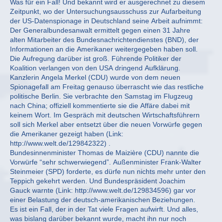
Was für ein Fall! Und bekannt wird er ausgerechnet zu diesem
Zeitpunkt, wo der Untersuchungsausschuss zur Aufarbeitung
der US-Datenspionage in Deutschland seine Arbeit aufnimmt:
Der Generalbundesanwalt ermittelt gegen einen 31 Jahre
alten Mitarbeiter des Bundesnachrichtendienstes (BND), der
Informationen an die Amerikaner weitergegeben haben soll.
Die Aufregung darüber ist groß. Führende Politiker der
Koalition verlangen von den USA dringend Aufklärung.
Kanzlerin Angela Merkel (CDU) wurde von dem neuen
Spionagefall am Freitag genauso überrascht wie das restliche
politische Berlin. Sie verbrachte den Samstag im Flugzeug
nach China; offiziell kommentierte sie die Affäre dabei mit
keinem Wort. Im Gespräch mit deutschen Wirtschaftsführern
soll sich Merkel aber entsetzt über die neuen Vorwürfe gegen
die Amerikaner gezeigt haben (Link:
http://www.welt.de/129842322) .
Bundesinnenminister Thomas de Maizière (CDU) nannte die
Vorwürfe “sehr schwerwiegend”. Außenminister Frank-Walter
Steinmeier (SPD) forderte, es dürfe nun nichts mehr unter den
Teppich gekehrt werden. Und Bundespräsident Joachim
Gauck warnte (Link: http://www.welt.de/129834596) gar vor
einer Belastung der deutsch-amerikanischen Beziehungen.
Es ist ein Fall, der in der Tat viele Fragen aufwirft. Und alles,
was bislang darüber bekannt wurde, macht ihn nur noch