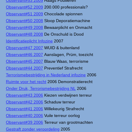
Observant#53 2009
Haags Fouilleren
Observant#52 2009
200.000 professionals?
Observant#51 2009
Chocolade spionnen
Observant#50 2008
Sloop Deporatiemachine
Observant#49 2008
Bewaarplicht en Onmacht
Observant#48 2008
De Onschuld is Dood
Identificatieplicht Infozine
2007
Observant#47 2007
WUID & buitenland
Observant#46 2007
Aanslagen, Prüm, toezicht
Observant#45 2007
Blauw Waas, terrorisme
Observant#44 2007
Preventief Strafrecht
Terrorismebestrijding in Nederland infozine
2006
Ruimte voor het recht
2006 Demonstratierecht
Onder Druk, Terrorismebestrijding NL
2006
Observant#43 2006
Kiezen verdwijnen terreur
Observant#42 2006
Schaduw terreur
Observant#41 2006
Willekeurig Strafrecht
Observant#40 2006
Vuile terreur oorlog
Observant#39 2006
Terreur van grootmachten
Gestraft zonder veroordeling
2005