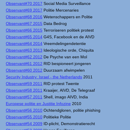
Observant#70 2017
Social Media Surveillance
Observant#69 2017
Politie Mercenaries
Observant#68 2016
Wetenschappers en Politie
Observant#67 2015
Data Bedrog
Observant#66 2015
Terroriseren politiek protest
Observant#65 2014
G4S, Facebook en de AIVD
Observant#64 2014
Vreemdelingendetentie
Observant#63 2013
Ideologische orde, Chiquita
Observant#62 2012
De Psyche van een Mol
Observant#61 2012
RID bespioneert jongeren
Observant#60 2012
Duurzaam afwimpelen
Security Industry: Israel - the Netherlands
2011
Observant#59 2011
RID protest Twente
Observant#58 2011
Kraaijer, AIVD, De Telegraaf
Observant#57 2011
Shell, imago AIVD, India
Europese politie en Justitie Infozine
2010
Observant#56 2010
Ochtendgloren, politie phishing
Observant#55 2010
Politieke Politie
Observant#54 2009
ID-plicht, Demonstratierecht