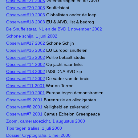
Observant#21 2003
Vreemdelingen en de AIVD
Observant#20 2003
Snuffelstaat
Observant#19 2003
Globalisten onder de loep
Observant#18 2003
EU & AIVD, list & bedrog
De Snuffelstaat, NL en de BVD 1 november 2002
Schone schijn, 1 juni 2002
Observant#17 2002
Schone Schijn
Observant#16 2002
EU Europol snuffelen
Observant#15 2002
Politie betaalt studie
Observant#14 2002
Op jacht naar links
Observant#13 2002
IMSI DNA BVD kip
Observant#12 2002
De vader van de bruid
Observant#11 2001
War on Terror
Observant#10 2001
Europa tegen demonstranten
Observant#9 2001
Burenruzie en oliegiganten
Observant#8 2001
Veiligheid en zekerheid
Observant#7 2001
Camus Echelon Greenpeace
Zoom, cameratoezicht, 1 augustus 2000
Tips tegen tralies, 1 juli 2000
Dossier Cryptografie, 1 mei 2000