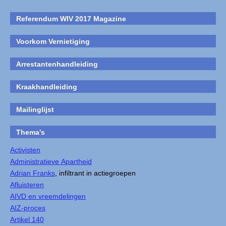
Referendum WIV 2017 Magazine
Voorkom Vernietiging
Arrestantenhandleiding
Kraakhandleiding
Mailinglijst
Thema's
Activisten
Administratieve Apartheid
Adrian Franks
, infiltrant in actiegroepen
Afluisteren
AIVD en vreemdelingen
AIZ-proces
Artikel 140