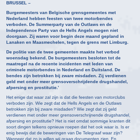
BRUSSEL –
Burgemeesters van Belgische grensgemeentes met
Nederland hebben feesten van twee motorbendes
verboden. De Summerparty van de Outlaws en de
Independence Party van de Hells Angels mogen niet
doorgaan. Zij waren voor begin deze maand gepland in
Lanaken en Maasmechelen, tegen de grens met Limburg.
De politie van de twee gemeenten maakte het verbod
woensdag bekend. De burgemeesters besloten tot de
maatregel na de recente incidenten met leden van
criminele motorbendes in Nederland en Duitsland. De
bendes zijn betrokken bij zware misdaden. Zij verdienen
geld met onder meer grensoverschrijdende drugshandel,
afpersing en prostitutie.’
Het enige dat waar zal zijn is dat die feesten van motorclubs
verboden zijn. Wie zegt dat de Hells Angels en de Outlaws
betrokken zijn bij zware misdaden? Wie zegt dat zij geld
verdienen met onder meer grensoverschrijnende drugshandel,
afpersing en prostitutie? Het is niet omdat sommige kranten dit
soort dingen telkens opnieuw roepen dat het ook waar is. Is er
enig bewijs dat de beweringen van De Telegraaf waar zijn?
Wanneer dat zo is willen wij graag documenten zien. En