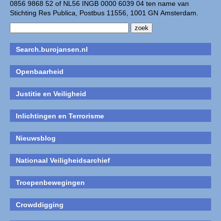
0856 9868 52 of NL56 INGB 0000 6039 04 ten name van
Stichting Res Publica, Postbus 11556, 1001 GN Amsterdam.
Search.burojansen.nl
Openbaarheid
Justitie en Veiligheid
Inlichtingen en Terrorisme
Nieuwsblog
Nationaal Veiligheidsarchief
Troepenbewegingen
Crowddigging