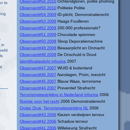
Observant#56 2010
Ochtendgloren, politie phishing
an te
Observant#55 2010
Politieke Politie
ming
Observant#54 2009
ID-plicht, Demonstratierecht
Observant#53 2009
Haags Fouilleren
Observant#52 2009
200.000 professionals?
Observant#51 2009
Chocolade spionnen
e
Observant#50 2008
Sloop Deporatiemachine
 in
Observant#49 2008
Bewaarplicht en Onmacht
eefd
Observant#48 2008
De Onschuld is Dood
ls
Identificatieplicht Infozine
2007
at
Observant#47 2007
WUID & buitenland
Observant#46 2007
Aanslagen, Prüm, toezicht
Observant#45 2007
Blauw Waas, terrorisme
Observant#44 2007
Preventief Strafrecht
Terrorismebestrijding in Nederland infozine
2006
Ruimte voor het recht
2006 Demonstratierecht
Onder Druk, Terrorismebestrijding NL
2006
Observant#43 2006
Kiezen verdwijnen terreur
Observant#42 2006
Schaduw terreur
Observant#41 2006
Willekeurig Strafrecht