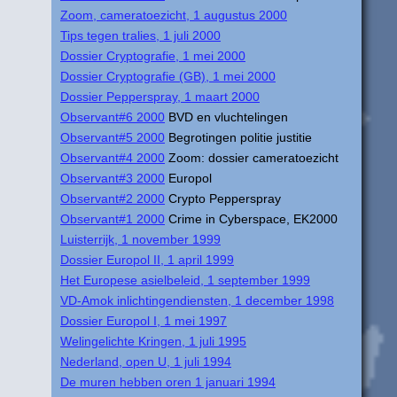
Zoom, cameratoezicht, 1 augustus 2000
Tips tegen tralies, 1 juli 2000
Dossier Cryptografie, 1 mei 2000
Dossier Cryptografie (GB), 1 mei 2000
Dossier Pepperspray, 1 maart 2000
Observant#6 2000
BVD en vluchtelingen
Observant#5 2000
Begrotingen politie justitie
Observant#4 2000
Zoom: dossier cameratoezicht
Observant#3 2000
Europol
Observant#2 2000
Crypto Pepperspray
Observant#1 2000
Crime in Cyberspace, EK2000
Luisterrijk, 1 november 1999
Dossier Europol II, 1 april 1999
Het Europese asielbeleid, 1 september 1999
VD-Amok inlichtingendiensten, 1 december 1998
Dossier Europol I, 1 mei 1997
Welingelichte Kringen, 1 juli 1995
Nederland, open U, 1 juli 1994
De muren hebben oren 1 januari 1994