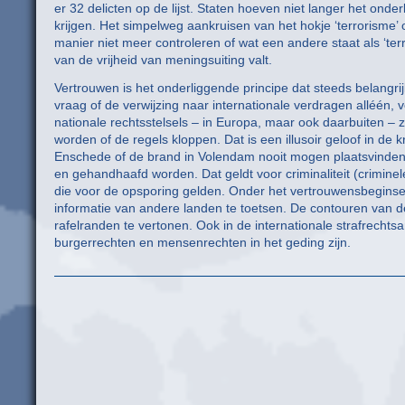
er 32 delicten op de lijst. Staten hoeven niet langer het on
krijgen. Het simpelweg aankruisen van het hokje ‘terrorisme’ o
manier niet meer controleren of wat een andere staat als ‘t
van de vrijheid van meningsuiting valt.
Vertrouwen is het onderliggende principe dat steeds belangrij
vraag of de verwijzing naar internationale verdragen alléén,
nationale rechtsstelsels – in Europa, maar ook daarbuiten – zi
worden of de regels kloppen. Dat is een illusoir geloof in d
Enschede of de brand in Volendam nooit mogen plaatsvinden. 
en gehandhaafd worden. Dat geldt voor criminaliteit (crimine
die voor de opsporing gelden. Onder het vertrouwensbeginsel
informatie van andere landen te toetsen. De contouren van d
rafelranden te vertonen. Ook in de internationale strafrechts
burgerrechten en mensenrechten in het geding zijn.