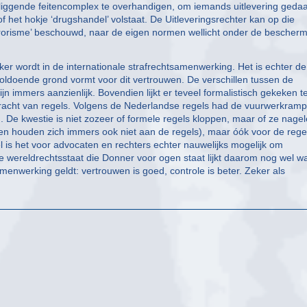
derliggende feitencomplex te overhandigen, om iemands uitlevering geda
f het hokje ‘drugshandel’ volstaat. De Uitleveringsrechter kan op die
errorisme’ beschouwd, naar de eigen normen wellicht onder de bescher
ker wordt in de internationale strafrechtsamenwerking. Het is echter de
 voldoende grond vormt voor dit vertrouwen. De verschillen tussen de
jn immers aanzienlijk. Bovendien lijkt er teveel formalistisch gekeken t
e kracht van regels. Volgens de Nederlandse regels had de vuurwerkramp
De kwestie is niet zozeer of formele regels kloppen, maar of ze nagel
len houden zich immers ook niet aan de regels), maar óók voor de rege
 is het voor advocaten en rechters echter nauwelijks mogelijk om
e wereldrechtsstaat die Donner voor ogen staat lijkt daarom nog wel w
amenwerking geldt: vertrouwen is goed, controle is beter. Zeker als