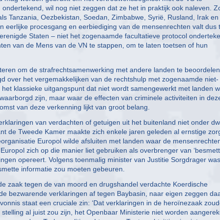
 ondertekend, wil nog niet zeggen dat ze het in praktijk ook naleven. Z
ls Tanzania, Oezbekistan, Soedan, Zimbabwe, Syrië, Rusland, Irak en
en eerlijke procesgang en eerbiediging van de mensenrechten valt dus 
erenigde Staten – niet het zogenaamde facultatieve protocol ondertek
hten van de Mens van de VN te stappen, om te laten toetsen of hun
hanteren om de strafrechtsamenwerking met andere landen te beoordelen
rlegd over het vergemakkelijken van de rechtshulp met zogenaamde niet-
 het klassieke uitgangspunt dat niet wordt samengewerkt met landen 
rborgd zijn, maar waar de effecten van criminele activiteiten in dez
mst van deze verkenning lijkt van groot belang.
rklaringen van verdachten of getuigen uit het buitenland niet onder d
want de Tweede Kamer maakte zich enkele jaren geleden al ernstige zo
ieorganisatie Europol wilde afsluiten met landen waar de mensenrechte
Europol zich op die manier liet gebruiken als overbrenger van ‘besmet
ngen opereert. Volgens toenmalig minister van Justitie Sorgdrager was
esmette informatie zou moeten gebeuren.
n de zaak tegen de van moord en drugshandel verdachte Koerdische
gde bezwarende verklaringen af tegen Baybasin, naar eigen zeggen da
onnis staat een cruciale zin: ‘Dat verklaringen in de heroïnezaak zou
telling al juist zou zijn, het Openbaar Ministerie niet worden aangere