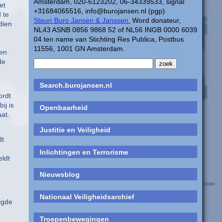
Amsterdam, 020-6123202, 06-34339533, signal
et
+31684065516, info@burojansen.nl (pgp)
 te
Steun Buro Jansen & Janssen.
Word donateur,
dien
NL43 ASNB 0856 9868 52 of NL56 INGB 0000 6039
04 ten name van Stichting Res Publica, Postbus
11556, 1001 GN Amsterdam.
gen
de
Search.burojansen.nl
ordt
ij is
Openbaarheid
at.
Justitie en Veiligheid
dt
Inlichtingen en Terrorisme
eldt
Nieuwsblog
Nationaal Veiligheidsarchief
igde
Troepenbewegingen