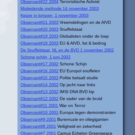
Observant#22 2004
Terroristische Activist
Misleidende methode 14 november 2003
Keizer in lompen, 1 november 2003
Observant#21 2003
Vreemdelingen en de AIVD
Observant#20 2003
Snuffelstaat
Observant#19 2003
Globalisten onder de loep
Observant#18 2003
EU & AIVD, list & bedrog
De Snuffelstaat, NL en de BVD 1 november 2002
Schone schijn, 1 juni 2002
Observant#17 2002
Schone Schijn
Observant#16 2002
EU Europol snuffelen
Observant#15 2002
Politie betaalt studie
Observant#14 2002
Op jacht naar links
Observant#13 2002
IMSI DNA BVD kip
Observant#12 2002
De vader van de bruid
Observant#11 2001
War on Terror
Observant#10 2001
Europa tegen demonstranten
Observant#9 2001
Burenruzie en oliegiganten
Observant#8 2001
Veiligheid en zekerheid
Observant#7 2001
Camus Echelon Greenpeace