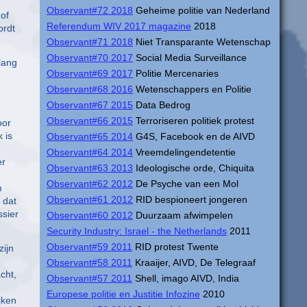
Observant#72 2018
Geheime politie van Nederland
of
Referendum WIV 2017 magazine
2018
ordt
Observant#71 2018
Niet Transparante Wetenschap
Observant#70 2017
Social Media Surveillance
olang
Observant#69 2017
Politie Mercenaries
Observant#68 2016
Wetenschappers en Politie
Observant#67 2015
Data Bedrog
Observant#66 2015
Terroriseren politiek protest
oor
 is
Observant#65 2014
G4S, Facebook en de AIVD
Observant#64 2014
Vreemdelingendetentie
er
Observant#63 2013
Ideologische orde, Chiquita
Observant#62 2012
De Psyche van een Mol
m
Observant#61 2012
RID bespioneert jongeren
 dat
ssier
Observant#60 2012
Duurzaam afwimpelen
Security Industry: Israel - the Netherlands
2011
Observant#59 2011
RID protest Twente
zijn
Observant#58 2011
Kraaijer, AIVD, De Telegraaf
cht,
Observant#57 2011
Shell, imago AIVD, India
Europese politie en Justitie Infozine
2010
jken