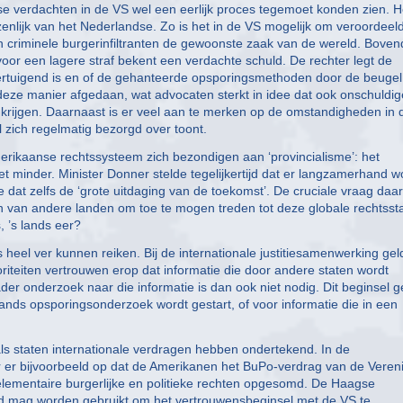
 verdachten in de VS wel een eerlijk proces tegemoet konden zien. H
enlijk van het Nederlandse. Zo is het in de VS mogelijk om veroordeeld
 criminele burgerinfiltranten de gewoonste zaak van de wereld. Boven
voor een lagere straf bekent een verdachte schuld. De rechter legt de
 overtuigend is en of de gehanteerde opsporingsmethoden door de beugel
deze manier afgedaan, wat advocaten sterkt in idee dat ook onschuldi
 krijgen. Daarnaast is er veel aan te merken op de omstandigheden in 
zich regelmatig bezorgd over toont.
 Amerikaanse rechtssysteem zich bezondigen aan ‘provincialisme’: het
 minder. Minister Donner stelde tegelijkertijd dat er langzamerhand w
at zelfs de ‘grote uitdaging van de toekomst’. De cruciale vraag daarb
n van andere landen om toe te mogen treden tot deze globale rechtssta
, ’s lands eer?
heel ver kunnen reiken. Bij de internationale justitiesamenwerking gel
iteiten vertrouwen erop dat informatie die door andere staten wordt
ader onderzoek naar die informatie is dan ook niet nodig. Dit beginsel g
ands opsporingsonderzoek wordt gestart, of voor informatie die in een
ls staten internationale verdragen hebben ondertekend. In de
 er bijvoorbeeld op dat de Amerikanen het BuPo-verdrag van de Veren
elementaire burgerlijke en politieke rechten opgesomd. De Haagse
ad mag worden gebruikt om het vertrouwensbeginsel met de VS te