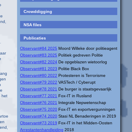
o
Crowddigging
te
end,
NSA files
Publicaties
.
Observant#84 2025
Moord Willeke door politieagent
waar
Observant#83 2025
Politiek gedreven Politie
e
Observant#82 2024
De opgeblazen wietoorlog
Observant#81 2023
Politie Black Box
wang
Observant#80 2022
Protesteren is Terrorisme
rgen
Observant#79 2022
VASTech / Cyberupt
n
Observant#78 2021
De burger is staatsgevaarlijk
te
 het
Observant#77 2021
Fox-IT in Rusland
Observant#76 2021
Integrale Nepwetenschap
Observant#75 2020
Fox-IT en exportvergunningen
artoe
Observant#74 2020
Stasi NL Benaderingen in 2019
den
Observant#73 2019
Fox-IT in het Midden-Oosten
kend,
Arrestantenhandleiding
2018