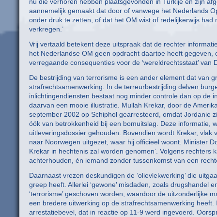
nu die verhoren hebben plaatsgevonden in Turkije en zijn afg
aannemelijk gemaakt dat door of vanwege het Nederlands Ope
onder druk te zetten, of dat het OM wist of redelijkerwijs ha
verkregen.’
Vrij vertaald betekent deze uitspraak dat de rechter informati
het Nederlandse OM geen opdracht daartoe heeft gegeven, of
verregaande consequenties voor de ‘wereldrechtsstaat’ van 
De bestrijding van terrorisme is een ander element dat van gr
strafrechtsamenwerking. In de terreurbestrijding delven burge
inlichtingendiensten bestaat nog minder controle dan op de in
daarvan een mooie illustratie. Mullah Krekar, door de Amerik
september 2002 op Schiphol gearresteerd, omdat Jordanie zij
óók van betrokkenheid bij een bomuitslag. Deze informatie, 
uitleveringsdossier gehouden. Bovendien wordt Krekar, vlak 
naar Noorwegen uitgezet, waar hij officieel woont. Minister 
Krekar in hechtenis zal worden genomen’. Volgens rechters kan
achterhouden, én iemand zonder tussenkomst van een rechter
Daarnaast vrezen deskundigen de ‘olievlekwerking’ die uitgaat
greep heeft. Allerlei ‘gewone’ misdaden, zoals drugshandel 
‘terrorisme’ geschoven worden, waardoor de uitzonderlijke ma
een bredere uitwerking op de strafrechtsamenwerking heeft.
arrestatiebevel, dat in reactie op 11-9 werd ingevoerd. Oorsp