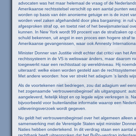
advocaten was het maar helemaal de vraag of de Nederlandse
Amerikaanse rechtsstelsel verschilt op een aantal punten wez
worden op basis van één anonieme getuige en is de inzet van
worden veel zaken afgehandeld door plea bargaining: in ruil 
afgesproken straf op, en toetst niet of het bewijsmateriaal
kunnen. In New York wordt 99 procent van de strafzaken op 
schuld bekennen, uit angst in een proces een hogere straf te
Amerikaanse gevangenissen, waar ook Amnesty International 
Minister Donner van Justitie vindt echter dat critici van het
rechtssysteem in de VS is weliswaar ánders, maar daarom niet
toegewerkt naar een rechtsstaat op wereldniveau. Hij noemde d
uiteraard: welke eisen worden gesteld aan de rechtssysteme
Met andere woorden: hoe ver strekt het adagium ’s lands wijs
Als de voortekenen niet bedriegen, zou dat adagium wel eens 
het zogenaamde ‘vertrouwensbeginsel’ als uitgangspunt: autor
aangeleverd, feitelijk klopt en op legale wijze verkregen is. N
bijvoorbeeld voor buitenlandse informatie waarop een Nederl
uitleveringsverzoek wordt gegeven.
Nu geldt het vertrouwensbeginsel over het algemeen alleen a
samenwerking met de Verenigde Staten wijst minister Donner
Naties hebben ondertekend. In dit verdrag staan een aantal 
rechtbank heeft uitgesproken dat het BuPo-verdrag inderda