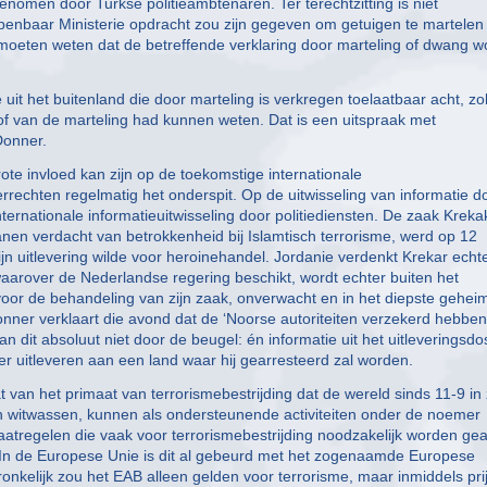
enomen door Turkse politieambtenaren. Ter terechtzitting is niet
nbaar Ministerie opdracht zou zijn gegeven om getuigen te martelen 
d moeten weten dat de betreffende verklaring door marteling of dwang w
e uit het buitenland die door marteling is verkregen toelaatbaar acht, z
 van de marteling had kunnen weten. Dat is een uitspraak met
Donner.
ote invloed kan zijn op de toekomstige internationale
rrechten regelmatig het onderspit. Op de uitwisseling van informatie d
ternationale informatieuitwisseling door politiediensten. De zaak Krekak
anen verdacht van betrokkenheid bij Islamtisch terrorisme, werd op 12
n uitlevering wilde voor heroinehandel. Jordanie verdenkt Krekar echt
waarover de Nederlandse regering beschikt, wordt echter buiten het
voor de behandeling van zijn zaak, onverwacht en in het diepste gehei
Donner verklaart die avond dat de ‘Noorse autoriteiten verzekerd hebben
 dit absoluut niet door de beugel: én informatie uit het uitleveringsdo
 uitleveren aan een land waar hij gearresteerd zal worden.
 van het primaat van terrorismebestrijding dat de wereld sinds 11-9 in 
en witwassen, kunnen als ondersteunende activiteiten onder de noemer
atregelen die vaak voor terrorismebestrijding noodzakelijk worden gea
 In de Europese Unie is dit al gebeurd met het zogenaamde Europese
ronkelijk zou het EAB alleen gelden voor terrorisme, maar inmiddels pri