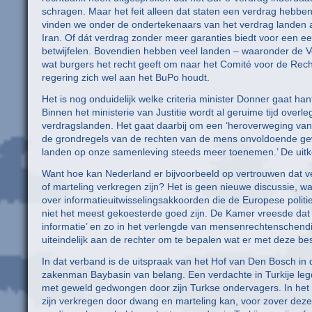
schragen. Maar het feit alleen dat staten een verdrag hebben
vinden we onder de ondertekenaars van het verdrag landen a
Iran. Of dát verdrag zonder meer garanties biedt voor een e
betwijfelen. Bovendien hebben veel landen – waaronder de V
wat burgers het recht geeft om naar het Comité voor de Rec
regering zich wel aan het BuPo houdt.
Het is nog onduidelijk welke criteria minister Donner gaat 
Binnen het ministerie van Justitie wordt al geruime tijd ove
verdragslanden. Het gaat daarbij om een ‘heroverweging van
de grondregels van de rechten van de mens onvoldoende gewaa
landen op onze samenleving steeds meer toenemen.’ De uitko
Want hoe kan Nederland er bijvoorbeeld op vertrouwen dat ve
of marteling verkregen zijn? Het is geen nieuwe discussie, 
over informatieuitwisselingsakkoorden die de Europese polit
niet het meest gekoesterde goed zijn. De Kamer vreesde dat 
informatie’ en zo in het verlengde van mensenrechtenschendi
uiteindelijk aan de rechter om te bepalen wat er met deze b
In dat verband is de uitspraak van het Hof van Den Bosch i
zakenman Baybasin van belang. Een verdachte in Turkije le
met geweld gedwongen door zijn Turkse ondervagers. In het v
zijn verkregen door dwang en marteling kan, voor zover deze s