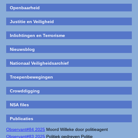
Openbaarheid
Justitie en Veiligheid
Inlichtingen en Terrorisme
Nieuwsblog
Nationaal Veiligheidsarchief
Troepenbewegingen
Crowddigging
NSA files
Publicaties
Observant#84 2025
Moord Willeke door politieagent
Observant#83 2025
Politiek gedreven Politie