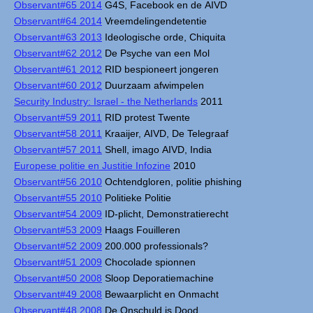
Observant#65 2014
G4S, Facebook en de AIVD
Observant#64 2014
Vreemdelingendetentie
Observant#63 2013
Ideologische orde, Chiquita
Observant#62 2012
De Psyche van een Mol
Observant#61 2012
RID bespioneert jongeren
Observant#60 2012
Duurzaam afwimpelen
Security Industry: Israel - the Netherlands
2011
Observant#59 2011
RID protest Twente
Observant#58 2011
Kraaijer, AIVD, De Telegraaf
Observant#57 2011
Shell, imago AIVD, India
Europese politie en Justitie Infozine
2010
Observant#56 2010
Ochtendgloren, politie phishing
Observant#55 2010
Politieke Politie
Observant#54 2009
ID-plicht, Demonstratierecht
Observant#53 2009
Haags Fouilleren
Observant#52 2009
200.000 professionals?
Observant#51 2009
Chocolade spionnen
Observant#50 2008
Sloop Deporatiemachine
Observant#49 2008
Bewaarplicht en Onmacht
Observant#48 2008
De Onschuld is Dood