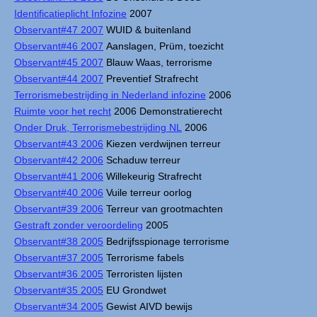
Identificatieplicht Infozine
2007
Observant#47 2007
WUID & buitenland
Observant#46 2007
Aanslagen, Prüm, toezicht
Observant#45 2007
Blauw Waas, terrorisme
Observant#44 2007
Preventief Strafrecht
Terrorismebestrijding in Nederland infozine
2006
Ruimte voor het recht
2006 Demonstratierecht
Onder Druk, Terrorismebestrijding NL
2006
Observant#43 2006
Kiezen verdwijnen terreur
Observant#42 2006
Schaduw terreur
Observant#41 2006
Willekeurig Strafrecht
Observant#40 2006
Vuile terreur oorlog
Observant#39 2006
Terreur van grootmachten
Gestraft zonder veroordeling
2005
Observant#38 2005
Bedrijfsspionage terrorisme
Observant#37 2005
Terrorisme fabels
Observant#36 2005
Terroristen lijsten
Observant#35 2005
EU Grondwet
Observant#34 2005
Gewist AIVD bewijs