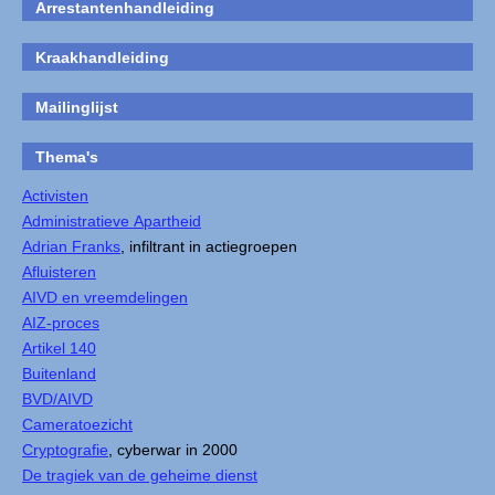
Arrestantenhandleiding
Kraakhandleiding
Mailinglijst
Thema's
Activisten
Administratieve Apartheid
Adrian Franks
, infiltrant in actiegroepen
Afluisteren
AIVD en vreemdelingen
AIZ-proces
Artikel 140
Buitenland
BVD/AIVD
Cameratoezicht
Cryptografie
, cyberwar in 2000
De tragiek van de geheime dienst