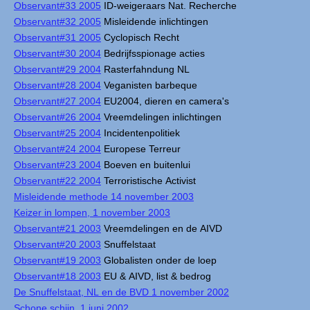
Observant#33 2005
ID-weigeraars Nat. Recherche
Observant#32 2005
Misleidende inlichtingen
Observant#31 2005
Cyclopisch Recht
Observant#30 2004
Bedrijfsspionage acties
Observant#29 2004
Rasterfahndung NL
Observant#28 2004
Veganisten barbeque
Observant#27 2004
EU2004, dieren en camera's
Observant#26 2004
Vreemdelingen inlichtingen
Observant#25 2004
Incidentenpolitiek
Observant#24 2004
Europese Terreur
Observant#23 2004
Boeven en buitenlui
Observant#22 2004
Terroristische Activist
Misleidende methode 14 november 2003
Keizer in lompen, 1 november 2003
Observant#21 2003
Vreemdelingen en de AIVD
Observant#20 2003
Snuffelstaat
Observant#19 2003
Globalisten onder de loep
Observant#18 2003
EU & AIVD, list & bedrog
De Snuffelstaat, NL en de BVD 1 november 2002
Schone schijn, 1 juni 2002