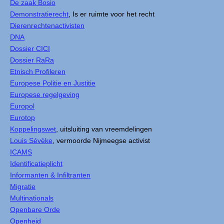
De zaak Bosio
Demonstratierecht
, Is er ruimte voor het recht
Dierenrechtenactivisten
DNA
Dossier CICI
Dossier RaRa
Etnisch Profileren
Europese Politie en Justitie
Europese regelgeving
Europol
Eurotop
Koppelingswet
, uitsluiting van vreemdelingen
Louis Sévèke
, vermoorde Nijmeegse activist
ICAMS
Identificatieplicht
Informanten & Infiltranten
Migratie
Multinationals
Openbare Orde
Openheid