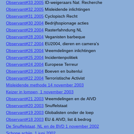
Observant#33 2005
ID-weigeraars Nat. Recherche
Observant#32 2005
Misleidende inlichtingen
Observant#31 2005
Cyclopisch Recht
Observant#30 2004
Bedrijfsspionage acties
Observant#29 2004
Rasterfahndung NL
Observant#28 2004
Veganisten barbeque
Observant#27 2004
EU2004, dieren en camera's
Observant#26 2004
Vreemdelingen inlichtingen
Observant#25 2004
Incidentenpolitiek
Observant#24 2004
Europese Terreur
Observant#23 2004
Boeven en buitenlui
Observant#22 2004
Terroristische Activist
Misleidende methode 14 november 2003
Keizer in lompen, 1 november 2003
Observant#21 2003
Vreemdelingen en de AIVD
Observant#20 2003
Snuffelstaat
Observant#19 2003
Globalisten onder de loep
Observant#18 2003
EU & AIVD, list & bedrog
De Snuffelstaat, NL en de BVD 1 november 2002
Schone schijn, 1 juni 2002