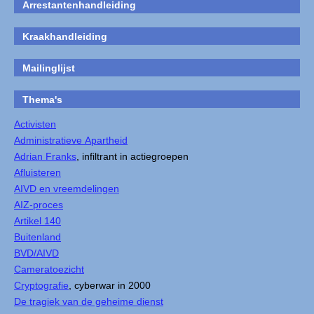
Arrestantenhandleiding
Kraakhandleiding
Mailinglijst
Thema's
Activisten
Administratieve Apartheid
Adrian Franks
, infiltrant in actiegroepen
Afluisteren
AIVD en vreemdelingen
AIZ-proces
Artikel 140
Buitenland
BVD/AIVD
Cameratoezicht
Cryptografie
, cyberwar in 2000
De tragiek van de geheime dienst