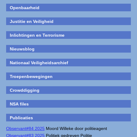
Openbaarheid
Justitie en Veiligheid
Inlichtingen en Terrorisme
Nieuwsblog
Nationaal Veiligheidsarchief
Troepenbewegingen
Crowddigging
NSA files
Publicaties
Observant#84 2025
Moord Willeke door politieagent
Observant#83 2025
Politiek gedreven Politie