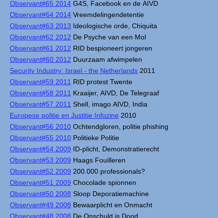
Observant#65 2014
G4S, Facebook en de AIVD
Observant#64 2014
Vreemdelingendetentie
Observant#63 2013
Ideologische orde, Chiquita
Observant#62 2012
De Psyche van een Mol
Observant#61 2012
RID bespioneert jongeren
Observant#60 2012
Duurzaam afwimpelen
Security Industry: Israel - the Netherlands
2011
Observant#59 2011
RID protest Twente
Observant#58 2011
Kraaijer, AIVD, De Telegraaf
Observant#57 2011
Shell, imago AIVD, India
Europese politie en Justitie Infozine
2010
Observant#56 2010
Ochtendgloren, politie phishing
Observant#55 2010
Politieke Politie
Observant#54 2009
ID-plicht, Demonstratierecht
Observant#53 2009
Haags Fouilleren
Observant#52 2009
200.000 professionals?
Observant#51 2009
Chocolade spionnen
Observant#50 2008
Sloop Deporatiemachine
Observant#49 2008
Bewaarplicht en Onmacht
Observant#48 2008
De Onschuld is Dood