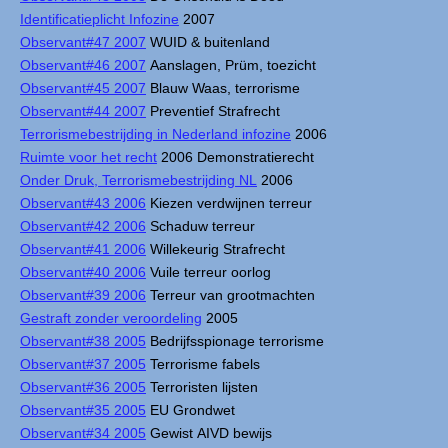
Identificatieplicht Infozine
2007
Observant#47 2007
WUID & buitenland
Observant#46 2007
Aanslagen, Prüm, toezicht
Observant#45 2007
Blauw Waas, terrorisme
Observant#44 2007
Preventief Strafrecht
Terrorismebestrijding in Nederland infozine
2006
Ruimte voor het recht
2006 Demonstratierecht
Onder Druk, Terrorismebestrijding NL
2006
Observant#43 2006
Kiezen verdwijnen terreur
Observant#42 2006
Schaduw terreur
Observant#41 2006
Willekeurig Strafrecht
Observant#40 2006
Vuile terreur oorlog
Observant#39 2006
Terreur van grootmachten
Gestraft zonder veroordeling
2005
Observant#38 2005
Bedrijfsspionage terrorisme
Observant#37 2005
Terrorisme fabels
Observant#36 2005
Terroristen lijsten
Observant#35 2005
EU Grondwet
Observant#34 2005
Gewist AIVD bewijs