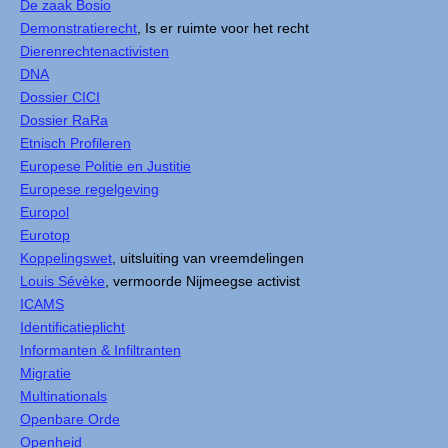
De zaak Bosio
Demonstratierecht
, Is er ruimte voor het recht
Dierenrechtenactivisten
DNA
Dossier CICI
Dossier RaRa
Etnisch Profileren
Europese Politie en Justitie
Europese regelgeving
Europol
Eurotop
Koppelingswet
, uitsluiting van vreemdelingen
Louis Sévèke
, vermoorde Nijmeegse activist
ICAMS
Identificatieplicht
Informanten & Infiltranten
Migratie
Multinationals
Openbare Orde
Openheid