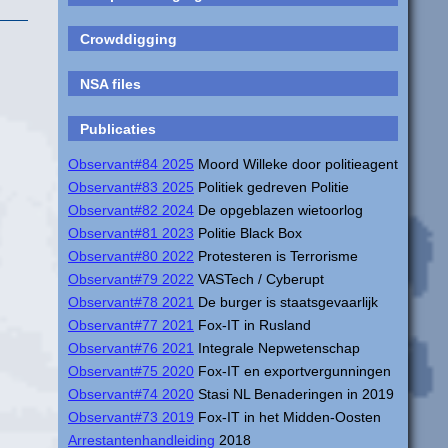
Crowddigging
NSA files
Publicaties
Observant#84 2025
Moord Willeke door politieagent
Observant#83 2025
Politiek gedreven Politie
Observant#82 2024
De opgeblazen wietoorlog
Observant#81 2023
Politie Black Box
Observant#80 2022
Protesteren is Terrorisme
Observant#79 2022
VASTech / Cyberupt
Observant#78 2021
De burger is staatsgevaarlijk
Observant#77 2021
Fox-IT in Rusland
Observant#76 2021
Integrale Nepwetenschap
Observant#75 2020
Fox-IT en exportvergunningen
Observant#74 2020
Stasi NL Benaderingen in 2019
Observant#73 2019
Fox-IT in het Midden-Oosten
Arrestantenhandleiding
2018