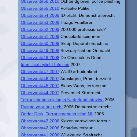
Observant#56 2010
Ochtendgloren, politie phishing
Observant#55 2010
Politieke Politie
Observant#54 2009
ID-plicht, Demonstratierecht
Observant#53 2009
Haags Fouilleren
Observant#52 2009
200.000 professionals?
Observant#51 2009
Chocolade spionnen
Observant#50 2008
Sloop Deporatiemachine
Observant#49 2008
Bewaarplicht en Onmacht
Observant#48 2008
De Onschuld is Dood
Identificatieplicht Infozine
2007
Observant#47 2007
WUID & buitenland
Observant#46 2007
Aanslagen, Prüm, toezicht
Observant#45 2007
Blauw Waas, terrorisme
Observant#44 2007
Preventief Strafrecht
Terrorismebestrijding in Nederland infozine
2006
Ruimte voor het recht
2006 Demonstratierecht
Onder Druk, Terrorismebestrijding NL
2006
Observant#43 2006
Kiezen verdwijnen terreur
Observant#42 2006
Schaduw terreur
Observant#41 2006
Willekeurig Strafrecht