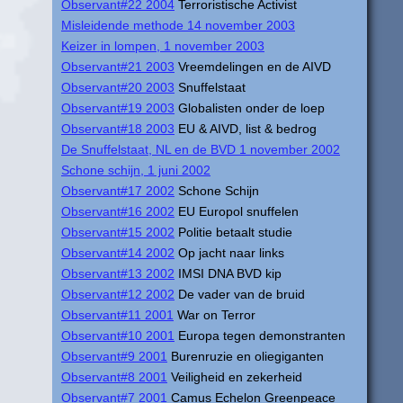
Observant#22 2004
Terroristische Activist
Misleidende methode 14 november 2003
Keizer in lompen, 1 november 2003
Observant#21 2003
Vreemdelingen en de AIVD
Observant#20 2003
Snuffelstaat
Observant#19 2003
Globalisten onder de loep
Observant#18 2003
EU & AIVD, list & bedrog
De Snuffelstaat, NL en de BVD 1 november 2002
Schone schijn, 1 juni 2002
Observant#17 2002
Schone Schijn
Observant#16 2002
EU Europol snuffelen
Observant#15 2002
Politie betaalt studie
Observant#14 2002
Op jacht naar links
Observant#13 2002
IMSI DNA BVD kip
Observant#12 2002
De vader van de bruid
Observant#11 2001
War on Terror
Observant#10 2001
Europa tegen demonstranten
Observant#9 2001
Burenruzie en oliegiganten
Observant#8 2001
Veiligheid en zekerheid
Observant#7 2001
Camus Echelon Greenpeace