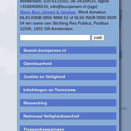
Amsterdam, 020-6123202, 06-34339533, signal
+31684065516, info@burojansen.nl (pgp)
Steun Buro Jansen & Janssen.
Word donateur,
NL43 ASNB 0856 9868 52 of NL56 INGB 0000 6039
04 ten name van Stichting Res Publica, Postbus
11556, 1001 GN Amsterdam.
Search.burojansen.nl
Openbaarheid
Justitie en Veiligheid
Inlichtingen en Terrorisme
Nieuwsblog
Nationaal Veiligheidsarchief
Troepenbewegingen