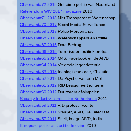
Observant#72 2018
Geheime politie van Nederland
Referendum WIV 2017 magazine
2018
Observant#71 2018
Niet Transparante Wetenschap
Observant#70 2017
Social Media Surveillance
Observant#69 2017
Politie Mercenaries
Observant#68 2016
Wetenschappers en Politie
Observant#67 2015
Data Bedrog
Observant#66 2015
Terroriseren politiek protest
Observant#65 2014
G4S, Facebook en de AIVD
Observant#64 2014
Vreemdelingendetentie
Observant#63 2013
Ideologische orde, Chiquita
Observant#62 2012
De Psyche van een Mol
Observant#61 2012
RID bespioneert jongeren
Observant#60 2012
Duurzaam afwimpelen
Security Industry: Israel - the Netherlands
2011
Observant#59 2011
RID protest Twente
Observant#58 2011
Kraaijer, AIVD, De Telegraaf
Observant#57 2011
Shell, imago AIVD, India
Europese politie en Justitie Infozine
2010