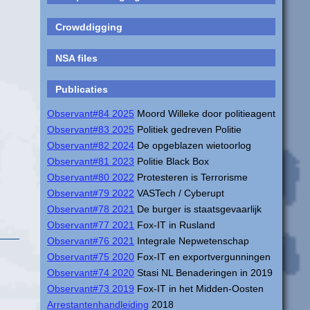
Crowddigging
NSA files
Publicaties
Observant#84 2025
Moord Willeke door politieagent
Observant#83 2025
Politiek gedreven Politie
Observant#82 2024
De opgeblazen wietoorlog
Observant#81 2023
Politie Black Box
Observant#80 2022
Protesteren is Terrorisme
Observant#79 2022
VASTech / Cyberupt
Observant#78 2021
De burger is staatsgevaarlijk
Observant#77 2021
Fox-IT in Rusland
Observant#76 2021
Integrale Nepwetenschap
Observant#75 2020
Fox-IT en exportvergunningen
Observant#74 2020
Stasi NL Benaderingen in 2019
Observant#73 2019
Fox-IT in het Midden-Oosten
Arrestantenhandleiding
2018