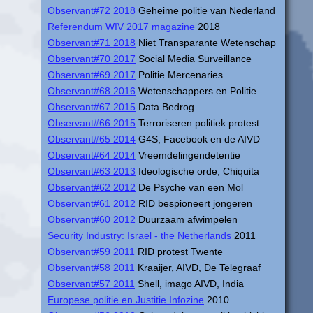
Observant#72 2018
Geheime politie van Nederland
Referendum WIV 2017 magazine
2018
Observant#71 2018
Niet Transparante Wetenschap
Observant#70 2017
Social Media Surveillance
Observant#69 2017
Politie Mercenaries
Observant#68 2016
Wetenschappers en Politie
Observant#67 2015
Data Bedrog
Observant#66 2015
Terroriseren politiek protest
Observant#65 2014
G4S, Facebook en de AIVD
Observant#64 2014
Vreemdelingendetentie
Observant#63 2013
Ideologische orde, Chiquita
Observant#62 2012
De Psyche van een Mol
Observant#61 2012
RID bespioneert jongeren
Observant#60 2012
Duurzaam afwimpelen
Security Industry: Israel - the Netherlands
2011
Observant#59 2011
RID protest Twente
Observant#58 2011
Kraaijer, AIVD, De Telegraaf
Observant#57 2011
Shell, imago AIVD, India
Europese politie en Justitie Infozine
2010