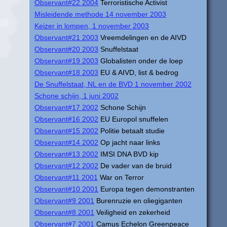
Observant#22 2004
Terroristische Activist
Misleidende methode 14 november 2003
Keizer in lompen, 1 november 2003
Observant#21 2003
Vreemdelingen en de AIVD
Observant#20 2003
Snuffelstaat
Observant#19 2003
Globalisten onder de loep
Observant#18 2003
EU & AIVD, list & bedrog
De Snuffelstaat, NL en de BVD 1 november 2002
Schone schijn, 1 juni 2002
Observant#17 2002
Schone Schijn
Observant#16 2002
EU Europol snuffelen
Observant#15 2002
Politie betaalt studie
Observant#14 2002
Op jacht naar links
Observant#13 2002
IMSI DNA BVD kip
Observant#12 2002
De vader van de bruid
Observant#11 2001
War on Terror
Observant#10 2001
Europa tegen demonstranten
Observant#9 2001
Burenruzie en oliegiganten
Observant#8 2001
Veiligheid en zekerheid
Observant#7 2001
Camus Echelon Greenpeace