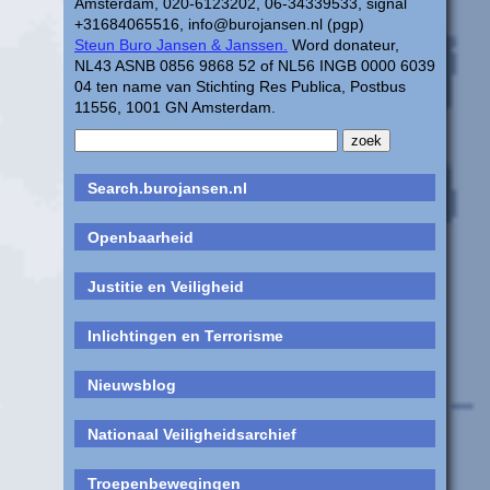
Amsterdam, 020-6123202, 06-34339533, signal
+31684065516, info@burojansen.nl (pgp)
Steun Buro Jansen & Janssen.
Word donateur,
NL43 ASNB 0856 9868 52 of NL56 INGB 0000 6039
04 ten name van Stichting Res Publica, Postbus
11556, 1001 GN Amsterdam.
Search.burojansen.nl
Openbaarheid
Justitie en Veiligheid
Inlichtingen en Terrorisme
Nieuwsblog
Nationaal Veiligheidsarchief
Troepenbewegingen