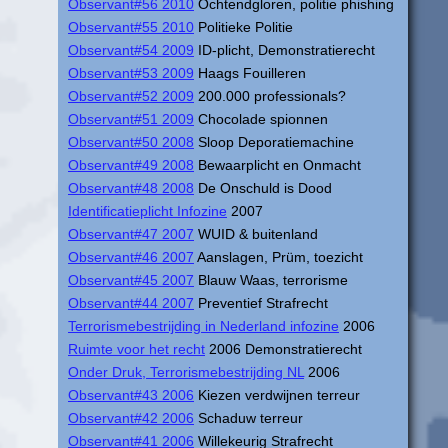
Observant#56 2010
Ochtendgloren, politie phishing
Observant#55 2010
Politieke Politie
Observant#54 2009
ID-plicht, Demonstratierecht
Observant#53 2009
Haags Fouilleren
Observant#52 2009
200.000 professionals?
Observant#51 2009
Chocolade spionnen
Observant#50 2008
Sloop Deporatiemachine
Observant#49 2008
Bewaarplicht en Onmacht
Observant#48 2008
De Onschuld is Dood
Identificatieplicht Infozine
2007
Observant#47 2007
WUID & buitenland
Observant#46 2007
Aanslagen, Prüm, toezicht
Observant#45 2007
Blauw Waas, terrorisme
Observant#44 2007
Preventief Strafrecht
Terrorismebestrijding in Nederland infozine
2006
Ruimte voor het recht
2006 Demonstratierecht
Onder Druk, Terrorismebestrijding NL
2006
Observant#43 2006
Kiezen verdwijnen terreur
Observant#42 2006
Schaduw terreur
Observant#41 2006
Willekeurig Strafrecht