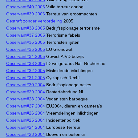
Observant#40 2006
Vuile terreur oorlog
Observant#39 2006
Terreur van grootmachten
Gestraft zonder veroordeling
2005
Observant#38 2005
Bedrijfsspionage terrorisme
Observant#37 2005
Terrorisme fabels
Observant#36 2005
Terroristen lijsten
Observant#35 2005
EU Grondwet
Observant#34 2005
Gewist AIVD bewijs
Observant#33 2005
ID-weigeraars Nat. Recherche
Observant#32 2005
Misleidende inlichtingen
Observant#31 2005
Cyclopisch Recht
Observant#30 2004
Bedrijfsspionage acties
Observant#29 2004
Rasterfahndung NL
Observant#28 2004
Veganisten barbeque
Observant#27 2004
EU2004, dieren en camera's
Observant#26 2004
Vreemdelingen inlichtingen
Observant#25 2004
Incidentenpolitiek
Observant#24 2004
Europese Terreur
Observant#23 2004
Boeven en buitenlui