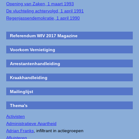
Opening van Zaken, 1 maart 1993
De vluchteling achtervolgd, 1 april 1991
Regenjassendemokratie, 1 april 1990
Referendum WIV 2017 Magazine
Voorkom Vernietiging
Arrestantenhandleiding
Kraakhandleiding
Mailinglijst
Thema's
Activisten
Administratieve Apartheid
Adrian Franks
, infiltrant in actiegroepen
Afluisteren