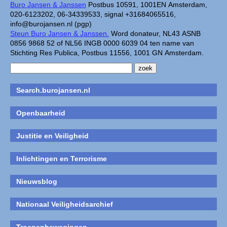
Buro Jansen & Janssen
Postbus 10591, 1001EN Amsterdam,
020-6123202, 06-34339533, signal +31684065516,
info@burojansen.nl (pgp)
Steun Buro Jansen & Janssen.
Word donateur, NL43 ASNB
0856 9868 52 of NL56 INGB 0000 6039 04 ten name van
Stichting Res Publica, Postbus 11556, 1001 GN Amsterdam.
Search.burojansen.nl
Openbaarheid
Justitie en Veiligheid
Inlichtingen en Terrorisme
Nieuwsblog
Nationaal Veiligheidsarchief