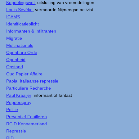
Koppelingswet
, uitsluiting van vreemdelingen
Louis Sévèke
, vermoorde Nijmeegse activist
ICAMS
Identificatieplicht
Informanten & Infiltranten
Migratie
Multinationals
Openbare Orde
Openheid
Opstand
Oud Papier Affaire
Paola, Italiaanse repressie
Particuliere Recherche
Paul Kraaijer
, informant of fantast
Pepperspray
Politie
Preventief Fouilleren
RCID Kennemerland
Repressie
RID