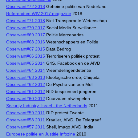
Observant#72 2018
Geheime politie van Nederland
Referendum WIV 2017 magazine
2018
Observant#71 2018
Niet Transparante Wetenschap
Observant#70 2017
Social Media Surveillance
Observant#69 2017
Politie Mercenaries
Observant#68 2016
Wetenschappers en Politie
Observant#67 2015
Data Bedrog
Observant#66 2015
Terroriseren politiek protest
Observant#65 2014
G4S, Facebook en de AIVD
Observant#64 2014
Vreemdelingendetentie
Observant#63 2013
Ideologische orde, Chiquita
Observant#62 2012
De Psyche van een Mol
Observant#61 2012
RID bespioneert jongeren
Observant#60 2012
Duurzaam afwimpelen
Security Industry: Israel - the Netherlands
2011
Observant#59 2011
RID protest Twente
Observant#58 2011
Kraaijer, AIVD, De Telegraaf
Observant#57 2011
Shell, imago AIVD, India
Europese politie en Justitie Infozine
2010