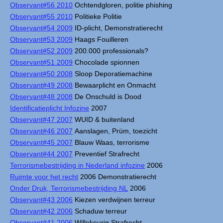
Observant#56 2010
Ochtendgloren, politie phishing
Observant#55 2010
Politieke Politie
Observant#54 2009
ID-plicht, Demonstratierecht
Observant#53 2009
Haags Fouilleren
Observant#52 2009
200.000 professionals?
Observant#51 2009
Chocolade spionnen
Observant#50 2008
Sloop Deporatiemachine
Observant#49 2008
Bewaarplicht en Onmacht
Observant#48 2008
De Onschuld is Dood
Identificatieplicht Infozine
2007
Observant#47 2007
WUID & buitenland
Observant#46 2007
Aanslagen, Prüm, toezicht
Observant#45 2007
Blauw Waas, terrorisme
Observant#44 2007
Preventief Strafrecht
Terrorismebestrijding in Nederland infozine
2006
Ruimte voor het recht
2006 Demonstratierecht
Onder Druk, Terrorismebestrijding NL
2006
Observant#43 2006
Kiezen verdwijnen terreur
Observant#42 2006
Schaduw terreur
Observant#41 2006
Willekeurig Strafrecht