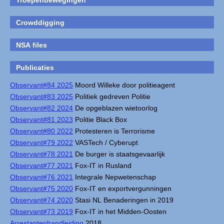
Troepenbewegingen
Crowddigging
NSA files
Publicaties
Observant#84 2025
Moord Willeke door politieagent
Observant#83 2025
Politiek gedreven Politie
Observant#82 2024
De opgeblazen wietoorlog
Observant#81 2023
Politie Black Box
Observant#80 2022
Protesteren is Terrorisme
Observant#79 2022
VASTech / Cyberupt
Observant#78 2021
De burger is staatsgevaarlijk
Observant#77 2021
Fox-IT in Rusland
Observant#76 2021
Integrale Nepwetenschap
Observant#75 2020
Fox-IT en exportvergunningen
Observant#74 2020
Stasi NL Benaderingen in 2019
Observant#73 2019
Fox-IT in het Midden-Oosten
Arrestantenhandleiding
2018