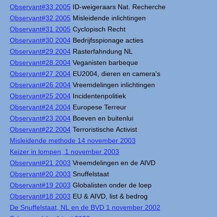
Observant#33 2005
ID-weigeraars Nat. Recherche
Observant#32 2005
Misleidende inlichtingen
Observant#31 2005
Cyclopisch Recht
Observant#30 2004
Bedrijfsspionage acties
Observant#29 2004
Rasterfahndung NL
Observant#28 2004
Veganisten barbeque
Observant#27 2004
EU2004, dieren en camera's
Observant#26 2004
Vreemdelingen inlichtingen
Observant#25 2004
Incidentenpolitiek
Observant#24 2004
Europese Terreur
Observant#23 2004
Boeven en buitenlui
Observant#22 2004
Terroristische Activist
Misleidende methode 14 november 2003
Keizer in lompen, 1 november 2003
Observant#21 2003
Vreemdelingen en de AIVD
Observant#20 2003
Snuffelstaat
Observant#19 2003
Globalisten onder de loep
Observant#18 2003
EU & AIVD, list & bedrog
De Snuffelstaat, NL en de BVD 1 november 2002