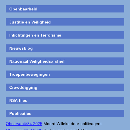
Openbaarheid
Justitie en Veiligheid
Inlichtingen en Terrorisme
Nieuwsblog
Nationaal Veiligheidsarchief
Troepenbewegingen
Crowddigging
NSA files
Publicaties
Observant#84 2025
Moord Willeke door politieagent