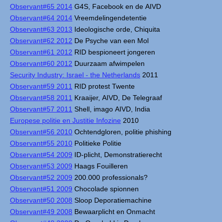
Observant#65 2014
G4S, Facebook en de AIVD
Observant#64 2014
Vreemdelingendetentie
Observant#63 2013
Ideologische orde, Chiquita
Observant#62 2012
De Psyche van een Mol
Observant#61 2012
RID bespioneert jongeren
Observant#60 2012
Duurzaam afwimpelen
Security Industry: Israel - the Netherlands
2011
Observant#59 2011
RID protest Twente
Observant#58 2011
Kraaijer, AIVD, De Telegraaf
Observant#57 2011
Shell, imago AIVD, India
Europese politie en Justitie Infozine
2010
Observant#56 2010
Ochtendgloren, politie phishing
Observant#55 2010
Politieke Politie
Observant#54 2009
ID-plicht, Demonstratierecht
Observant#53 2009
Haags Fouilleren
Observant#52 2009
200.000 professionals?
Observant#51 2009
Chocolade spionnen
Observant#50 2008
Sloop Deporatiemachine
Observant#49 2008
Bewaarplicht en Onmacht