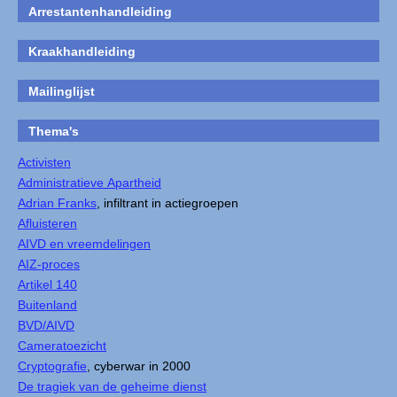
Arrestantenhandleiding
Kraakhandleiding
Mailinglijst
Thema's
Activisten
Administratieve Apartheid
Adrian Franks
, infiltrant in actiegroepen
Afluisteren
AIVD en vreemdelingen
AIZ-proces
Artikel 140
Buitenland
BVD/AIVD
Cameratoezicht
Cryptografie
, cyberwar in 2000
De tragiek van de geheime dienst