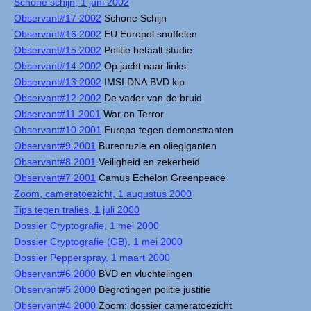
Schone schijn, 1 juni 2002
Observant#17 2002
Schone Schijn
Observant#16 2002
EU Europol snuffelen
Observant#15 2002
Politie betaalt studie
Observant#14 2002
Op jacht naar links
Observant#13 2002
IMSI DNA BVD kip
Observant#12 2002
De vader van de bruid
Observant#11 2001
War on Terror
Observant#10 2001
Europa tegen demonstranten
Observant#9 2001
Burenruzie en oliegiganten
Observant#8 2001
Veiligheid en zekerheid
Observant#7 2001
Camus Echelon Greenpeace
Zoom, cameratoezicht, 1 augustus 2000
Tips tegen tralies, 1 juli 2000
Dossier Cryptografie, 1 mei 2000
Dossier Cryptografie (GB), 1 mei 2000
Dossier Pepperspray, 1 maart 2000
Observant#6 2000
BVD en vluchtelingen
Observant#5 2000
Begrotingen politie justitie
Observant#4 2000
Zoom: dossier cameratoezicht