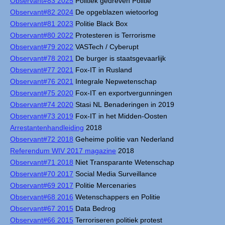
Observant#83 2025
Politiek gedreven Politie
Observant#82 2024
De opgeblazen wietoorlog
Observant#81 2023
Politie Black Box
Observant#80 2022
Protesteren is Terrorisme
Observant#79 2022
VASTech / Cyberupt
Observant#78 2021
De burger is staatsgevaarlijk
Observant#77 2021
Fox-IT in Rusland
Observant#76 2021
Integrale Nepwetenschap
Observant#75 2020
Fox-IT en exportvergunningen
Observant#74 2020
Stasi NL Benaderingen in 2019
Observant#73 2019
Fox-IT in het Midden-Oosten
Arrestantenhandleiding
2018
Observant#72 2018
Geheime politie van Nederland
Referendum WIV 2017 magazine
2018
Observant#71 2018
Niet Transparante Wetenschap
Observant#70 2017
Social Media Surveillance
Observant#69 2017
Politie Mercenaries
Observant#68 2016
Wetenschappers en Politie
Observant#67 2015
Data Bedrog
Observant#66 2015
Terroriseren politiek protest