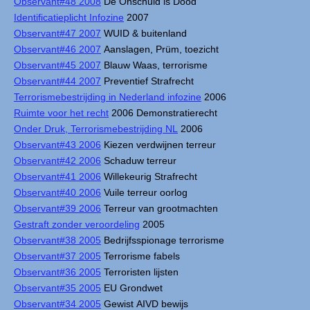
Observant#48 2008
De Onschuld is Dood
Identificatieplicht Infozine
2007
Observant#47 2007
WUID & buitenland
Observant#46 2007
Aanslagen, Prüm, toezicht
Observant#45 2007
Blauw Waas, terrorisme
Observant#44 2007
Preventief Strafrecht
Terrorismebestrijding in Nederland infozine
2006
Ruimte voor het recht
2006 Demonstratierecht
Onder Druk, Terrorismebestrijding NL
2006
Observant#43 2006
Kiezen verdwijnen terreur
Observant#42 2006
Schaduw terreur
Observant#41 2006
Willekeurig Strafrecht
Observant#40 2006
Vuile terreur oorlog
Observant#39 2006
Terreur van grootmachten
Gestraft zonder veroordeling
2005
Observant#38 2005
Bedrijfsspionage terrorisme
Observant#37 2005
Terrorisme fabels
Observant#36 2005
Terroristen lijsten
Observant#35 2005
EU Grondwet
Observant#34 2005
Gewist AIVD bewijs