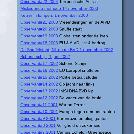
Observant#22 2004
Terroristische Activist
Misleidende methode 14 november 2003
Keizer in lompen, 1 november 2003
Observant#21 2003
Vreemdelingen en de AIVD
Observant#20 2003
Snuffelstaat
Observant#19 2003
Globalisten onder de loep
Observant#18 2003
EU & AIVD, list & bedrog
De Snuffelstaat, NL en de BVD 1 november 2002
Schone schijn, 1 juni 2002
Observant#17 2002
Schone Schijn
Observant#16 2002
EU Europol snuffelen
Observant#15 2002
Politie betaalt studie
Observant#14 2002
Op jacht naar links
Observant#13 2002
IMSI DNA BVD kip
Observant#12 2002
De vader van de bruid
Observant#11 2001
War on Terror
Observant#10 2001
Europa tegen demonstranten
Observant#9 2001
Burenruzie en oliegiganten
Observant#8 2001
Veiligheid en zekerheid
Observant#7 2001
Camus Echelon Greenpeace