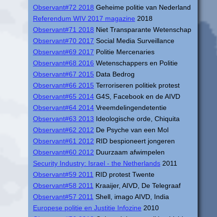
Observant#72 2018
Geheime politie van Nederland
Referendum WIV 2017 magazine
2018
Observant#71 2018
Niet Transparante Wetenschap
Observant#70 2017
Social Media Surveillance
Observant#69 2017
Politie Mercenaries
Observant#68 2016
Wetenschappers en Politie
Observant#67 2015
Data Bedrog
Observant#66 2015
Terroriseren politiek protest
Observant#65 2014
G4S, Facebook en de AIVD
Observant#64 2014
Vreemdelingendetentie
Observant#63 2013
Ideologische orde, Chiquita
Observant#62 2012
De Psyche van een Mol
Observant#61 2012
RID bespioneert jongeren
Observant#60 2012
Duurzaam afwimpelen
Security Industry: Israel - the Netherlands
2011
Observant#59 2011
RID protest Twente
Observant#58 2011
Kraaijer, AIVD, De Telegraaf
Observant#57 2011
Shell, imago AIVD, India
Europese politie en Justitie Infozine
2010