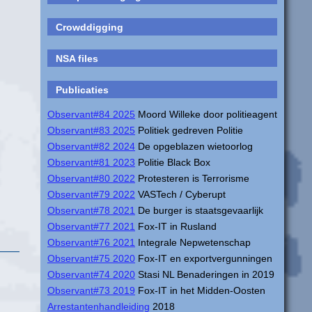
Crowddigging
NSA files
Publicaties
Observant#84 2025
Moord Willeke door politieagent
Observant#83 2025
Politiek gedreven Politie
Observant#82 2024
De opgeblazen wietoorlog
Observant#81 2023
Politie Black Box
Observant#80 2022
Protesteren is Terrorisme
Observant#79 2022
VASTech / Cyberupt
Observant#78 2021
De burger is staatsgevaarlijk
Observant#77 2021
Fox-IT in Rusland
Observant#76 2021
Integrale Nepwetenschap
Observant#75 2020
Fox-IT en exportvergunningen
Observant#74 2020
Stasi NL Benaderingen in 2019
Observant#73 2019
Fox-IT in het Midden-Oosten
Arrestantenhandleiding
2018