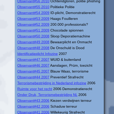
Observant#56 2010
Ochtendgloren, politie phishing
Observant#55 2010
Politieke Politie
Observant#54 2009
ID-plicht, Demonstratierecht
Observant#53 2009
Haags Fouilleren
Observant#52 2009
200.000 professionals?
Observant#51 2009
Chocolade spionnen
Observant#50 2008
Sloop Deporatiemachine
Observant#49 2008
Bewaarplicht en Onmacht
Observant#48 2008
De Onschuld is Dood
Identificatieplicht Infozine
2007
Observant#47 2007
WUID & buitenland
Observant#46 2007
Aanslagen, Prüm, toezicht
Observant#45 2007
Blauw Waas, terrorisme
Observant#44 2007
Preventief Strafrecht
Terrorismebestrijding in Nederland infozine
2006
Ruimte voor het recht
2006 Demonstratierecht
Onder Druk, Terrorismebestrijding NL
2006
Observant#43 2006
Kiezen verdwijnen terreur
Observant#42 2006
Schaduw terreur
Observant#41 2006
Willekeurig Strafrecht