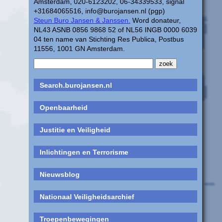
Amsterdam, 020-6123202, 06-34339533, signal
+31684065516, info@burojansen.nl (pgp)
Steun Buro Jansen & Janssen.
Word donateur,
NL43 ASNB 0856 9868 52 of NL56 INGB 0000 6039
04 ten name van Stichting Res Publica, Postbus
11556, 1001 GN Amsterdam.
Search.burojansen.nl
Openbaarheid
Justitie en Veiligheid
Inlichtingen en Terrorisme
Nieuwsblog
Nationaal Veiligheidsarchief
Troepenbewegingen