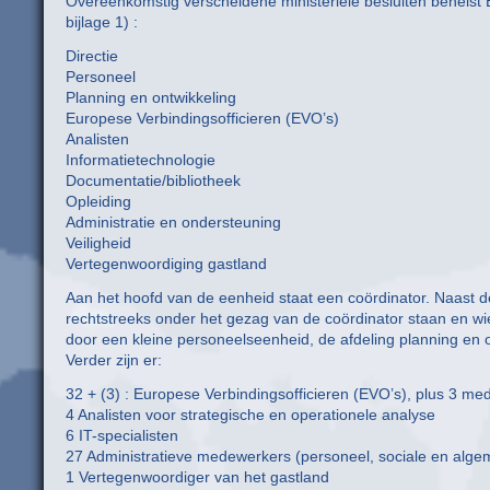
Overeenkomstig verscheidene ministeriële besluiten behelst
bijlage 1) :
Directie
Personeel
Planning en ontwikkeling
Europese Verbindingsofficieren (EVO’s)
Analisten
Informatietechnologie
Documentatie/bibliotheek
Opleiding
Administratie en ondersteuning
Veiligheid
Vertegenwoordiging gastland
Aan het hoofd van de eenheid staat een coördinator. Naast de
rechtstreeks onder het gezag van de coördinator staan en wi
door een kleine personeelseenheid, de afdeling planning en o
Verder zijn er:
32 + (3) : Europese Verbindingsofficieren (EVO’s), plus 3 me
4 Analisten voor strategische en operationele analyse
6 IT-specialisten
27 Administratieve medewerkers (personeel, sociale en algem
1 Vertegenwoordiger van het gastland