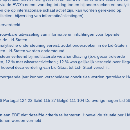
gen via de EVO’s neemt van dag tot dag toe en bij onderzoeken en analyti
n die op internationale schaal actief zijn, kan worden gerekend op
teiten, bijwerking van informatie/inlichtingen).
erverdeeld :
ouwbare uitwisseling van informatie en inlichtingen voor lopende
 de Lid-Staten
nalytische ondersteuning vereist, zodat onderzoeken in de Lid-Staten
okken Lid-Staten werden ondersteund
teun verleend bij multilaterale wetshandhaving (b.v. gecontroleerde
12 % met witwasactiviteiten ; 12 % was gelijkelijk verdeeld over illeg
oewel deze verdeling van Lid-Staat tot Lid- Staat verschilt.
t voorgaande jaar kunnen verscheidene conclusies worden getrokken: H
6 Portugal 124 22 Italië 115 27 België 111 104 De overige negen Lid-S
 aan EDE niet dezelfde criteria te hanteren. Hoewel de situatie per Lid
redenen worden vermeld :