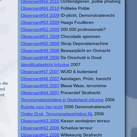
–
Observant#56 2010
Ochtendgloren, politie phishing
Observant#55 2010
Politieke Politie
Observant#54 2009
ID-plicht, Demonstratierecht
Observant#53 2009
Haags Fouilleren
Observant#52 2009
200.000 professionals?
Observant#51 2009
Chocolade spionnen
Observant#50 2008
Sloop Deporatiemachine
Observant#49 2008
Bewaarplicht en Onmacht
Observant#48 2008
De Onschuld is Dood
Identificatieplicht Infozine
2007
Observant#47 2007
WUID & buitenland
Observant#46 2007
Aanslagen, Prüm, toezicht
n die
Observant#45 2007
Blauw Waas, terrorisme
und
Observant#44 2007
Preventief Strafrecht
nt.
Terrorismebestrijding in Nederland infozine
2006
Ruimte voor het recht
2006 Demonstratierecht
Onder Druk, Terrorismebestrijding NL
2006
Observant#43 2006
Kiezen verdwijnen terreur
Observant#42 2006
Schaduw terreur
Observant#41 2006
Willekeurig Strafrecht