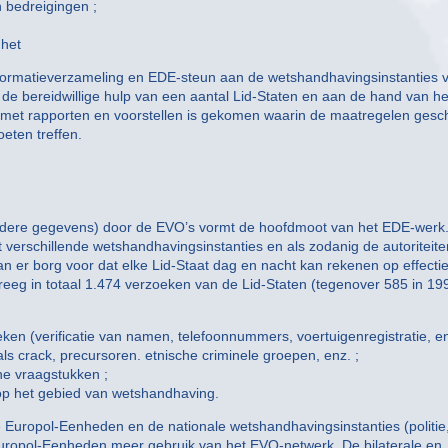
 bedreigingen ;
 het
informatieverzameling en EDE-steun aan de wetshandhavingsinstanties 
 de bereidwillige hulp van een aantal Lid-Staten en aan de hand van he
met rapporten en voorstellen is gekomen waarin de maatregelen gesc
eten treffen.
andere gegevens) door de EVO’s vormt de hoofdmoot van het EDE-werk.
 verschillende wetshandhavingsinstanties en als zodanig de autoriteite
 er borg voor dat elke Lid-Staat dag en nacht kan rekenen op effecti
kreeg in totaal 1.474 verzoeken van de Lid-Staten (tegenover 585 in 19
en (verificatie van namen, telefoonnummers, voertuigenregistratie, en
s crack, precursoren. etnische criminele groepen, enz. ;
he vraagstukken ;
op het gebied van wetshandhaving.
e Europol-Eenheden en de nationale wetshandhavingsinstanties (politie
uropol-Eenheden meer gebruik van het EVO-netwerk. De bilaterale en