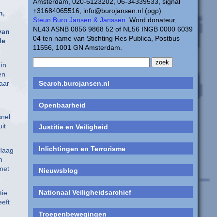
Amsterdam, 020-6123202, 06-34339533, signal
+31684065516, info@burojansen.nl (pgp)
n,
Steun Buro Jansen & Janssen.
Word donateur,
NL43 ASNB 0856 9868 52 of NL56 INGB 0000 6039
van
04 ten name van Stichting Res Publica, Postbus
de
11556, 1001 GN Amsterdam.
in
en
maar
Search.burojansen.nl
Openbaarheid
snel
it
Justitie en Veiligheid
Inlichtingen en Terrorisme
 Haag
n
met
Nieuwsblog
Nationaal Veiligheidsarchief
tie
eeft
Troepenbewegingen