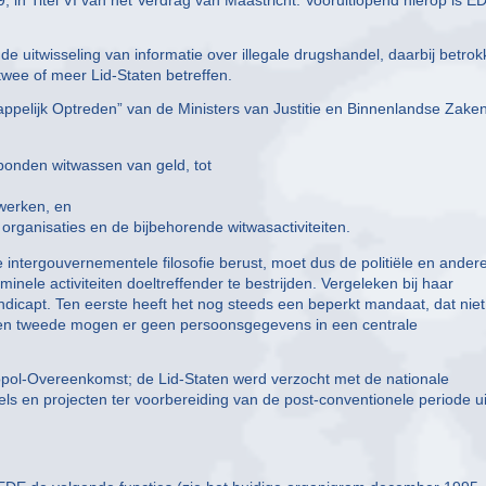
 9, in Titel VI van het Verdrag van Maastricht. Vooruitlopend hierop is E
 uitwisseling van informatie over illegale drugshandel, daarbij betro
 twee of meer Lid-Staten betreffen.
elijk Optreden” van de Ministers van Justitie en Binnenlandse Zake
bonden witwassen van geld, tot
twerken, en
 organisaties en de bijbehorende witwasactiviteiten.
 intergouvernementele filosofie berust, moet dus de politiële en ander
ele activiteiten doeltreffender te bestrijden. Vergeleken bij haar
dicapt. Ten eerste heeft het nog steeds een beperkt mandaat, dat niet
n tweede mogen er geen persoonsgegevens in een centrale
pol-Overeenkomst; de Lid-Staten werd verzocht met de nationale
s en projecten ter voorbereiding van de post-conventionele periode ui