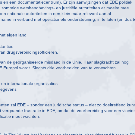
s en een documentatiecentrum). Er zijn aanwijzingen dat EDE politiek
t sommige wetshandhavings- en justitiële autoriteiten er moeite mee
n nationale autoriteiten in een klein maar relevant aantal
name in verband met operationele ondersteuning, in te laten (en dus t
 het eigen land
stanties
an drugsverbindingsofficieren.
g van de georganiseerde misdaad in de Unie. Haar slagkracht zal nog
 Europol wordt. Slechts drie voorbeelden van te verwachten
en internationale organisaties
sgegevens
nten zal EDE – zonder een juridische status – niet zo doeltreffend ku
tot vergaande frustratie in EDE, omdat de voorbereiding voor een vloeie
ificatie moet wachten.