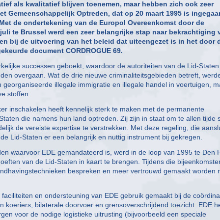
tief als kwalitatief blijven toenemen, maar hebben zich ook zeer
het Gemeenschappelijk Optreden, dat op 20 maart 1995 is ingegaa
 Met de ondertekening van de Europol Overeenkomst door de
uli te Brussel werd een zeer belangrijke stap naar bekrachtiging 
n bij de uitvoering van het beleid dat uiteengezet is in het door 
edgekeurde document CORDROGUE 69.
elijke successen geboekt, waardoor de autoriteiten van de Lid-Staten 
den overgaan. Wat de drie nieuwe criminaliteitsgebieden betreft, werd
n georganiseerde illegale immigratie en illegale handel in voertuigen, 
ve stoffen.
er inschakelen heeft kennelijk sterk te maken met de permanente
ten die namens hun land optreden. Zij zijn in staat om te allen tijde 
ijk de vereiste expertise te verstrekken. Met deze regeling, die aanslu
n de Lid-Staten er een belangrijk en nuttig instrument bij gekregen.
ieden waarvoor EDE gemandateerd is, werd in de loop van 1995 te Den
ften van de Lid-Staten in kaart te brengen. Tijdens die bijeenkomste
handhavingstechnieken bespreken en meer vertrouwd gemaakt worden 
aciliteiten en ondersteuning van EDE gebruik gemaakt bij de coördina
n koeriers, bilaterale doorvoer en grensoverschrijdend toezicht. EDE h
en voor de nodige logistieke uitrusting (bijvoorbeeld een speciale