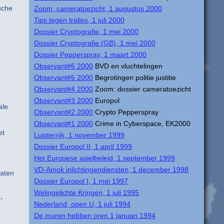
sche
Zoom, cameratoezicht, 1 augustus 2000
Tips tegen tralies, 1 juli 2000
Dossier Cryptografie, 1 mei 2000
Dossier Cryptografie (GB), 1 mei 2000
Dossier Pepperspray, 1 maart 2000
Observant#6 2000
BVD en vluchtelingen
Observant#5 2000
Begrotingen politie justitie
Observant#4 2000
Zoom: dossier cameratoezicht
Observant#3 2000
Europol
ale
Observant#2 2000
Crypto Pepperspray
Observant#1 2000
Crime in Cyberspace, EK2000
et
Luisterrijk, 1 november 1999
Dossier Europol II, 1 april 1999
Het Europese asielbeleid, 1 september 1999
VD-Amok inlichtingendiensten, 1 december 1998
taten
Dossier Europol I, 1 mei 1997
Welingelichte Kringen, 1 juli 1995
-
Nederland, open U, 1 juli 1994
De muren hebben oren 1 januari 1994