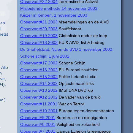
Observant#22 2004
Terroristische Activist
Misleidende methode 14 november 2003
Keizer in lompen, 1 november 2003
Observant#21 2003
Vreemdelingen en de AIVD
van
t
Observant#20 2003
Snuffelstaat
hetst
Observant#19 2003
Globalisten onder de loep
Observant#18 2003
EU & AIVD, list & bedrog
De Snuffelstaat, NL en de BVD 1 november 2002
Schone schijn, 1 juni 2002
Observant#17 2002
Schone Schijn
 Alle
Observant#16 2002
EU Europol snuffelen
n
Observant#15 2002
Politie betaalt studie
eve,
Observant#14 2002
Op jacht naar links
94).
Observant#13 2002
IMSI DNA BVD kip
Observant#12 2002
De vader van de bruid
z.)
Observant#11 2001
War on Terror
Observant#10 2001
Europa tegen demonstranten
Observant#9 2001
Burenruzie en oliegiganten
Observant#8 2001
Veiligheid en zekerheid
,
Observant#7 2001
Camus Echelon Greenpeace