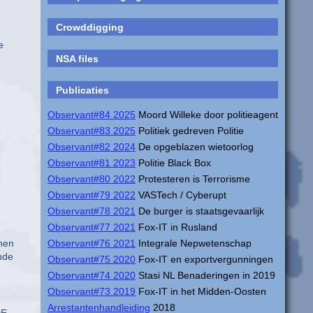
Crowddigging
e
NSA files
Publicaties
Observant#84 2025
Moord Willeke door politieagent
Observant#83 2025
Politiek gedreven Politie
Observant#82 2024
De opgeblazen wietoorlog
Observant#81 2023
Politie Black Box
Observant#80 2022
Protesteren is Terrorisme
Observant#79 2022
VASTech / Cyberupt
Observant#78 2021
De burger is staatsgevaarlijk
Observant#77 2021
Fox-IT in Rusland
nnen
Observant#76 2021
Integrale Nepwetenschap
nde
Observant#75 2020
Fox-IT en exportvergunningen
Observant#74 2020
Stasi NL Benaderingen in 2019
Observant#73 2019
Fox-IT in het Midden-Oosten
Arrestantenhandleiding
2018