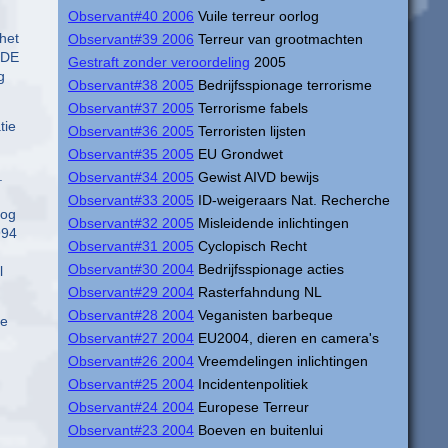
Observant#40 2006
Vuile terreur oorlog
het
Observant#39 2006
Terreur van grootmachten
EDE
Gestraft zonder veroordeling
2005
g
Observant#38 2005
Bedrijfsspionage terrorisme
Observant#37 2005
Terrorisme fabels
tie
Observant#36 2005
Terroristen lijsten
Observant#35 2005
EU Grondwet
.
Observant#34 2005
Gewist AIVD bewijs
Observant#33 2005
ID-weigeraars Nat. Recherche
nog
Observant#32 2005
Misleidende inlichtingen
994
Observant#31 2005
Cyclopisch Recht
Observant#30 2004
Bedrijfsspionage acties
l
Observant#29 2004
Rasterfahndung NL
Observant#28 2004
Veganisten barbeque
le
Observant#27 2004
EU2004, dieren en camera's
Observant#26 2004
Vreemdelingen inlichtingen
Observant#25 2004
Incidentenpolitiek
Observant#24 2004
Europese Terreur
Observant#23 2004
Boeven en buitenlui