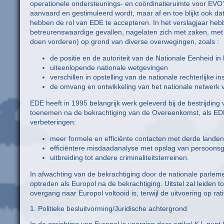
operationele ondersteunings- en coördinatieruimte voor EVO’
aanvaard en gestimuleerd wordt, maar af en toe blijkt ook da
hebben de rol van EDE te accepteren. In het verslagjaar hebbe
betreurenswaardige gevallen, nagelaten zich met zaken, met 
doen vorderen) op grond van diverse overwegingen, zoals :
de positie en de autoriteit van de Nationale Eenheid in
uiteenlopende nationale wetgevingen
verschillen in opstelling van de nationale rechterlijke in
de omvang en ontwikkeling van het nationale netwerk v
EDE heeft in 1995 belangrijk werk geleverd bij de bestrijdin
toenemen na de bekrachtiging van de Overeenkomst, als EDE
verbeteringen:
meer formele en efficiënte contacten met derde landen 
efficiëntere misdaadanalyse met opslag van persoon
uitbreiding tot andere criminaliteitsterreinen.
In afwachting van de bekrachtiging door de nationale parleme
optreden als Europol na de bekrachtiging. Uitstel zal leiden 
overgang naar Europol voltooid is, terwijl de uitvoering op rat
1. Politieke besluitvorming/Juridische achtergrond