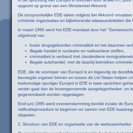
In de oprichting van Europol is voorzien door artikel K.l, punt
opgezet op grond van een Ministerieel Akkoord.
De oorspronkelijke EDE-taken volgens het Akkoord omvatten de
criminele organisaties en bijbehorende witwasactiviteiten die
In maart 1995 werd het EDE-mandaat door het “Gemeenschapp
uitgebreid van :
louter drugsgebonden criminaliteit en het daarmee ver
illegale handel in nucleaire en radioactieve stoffen,
criminaliteit in verband met clandestiene immigratiene
illegale autohandel, met de daarbij betrokken criminele
EDE, die de voorloper van Europol is en bijgevolg op dezelfde
bevoegde organen binnen en tussen de Lid-Staten helpen crimin
toekomstige opvolger Europol is EDE in twee opzichten gehan
verder gaat dan de bovengenoemde aangelegenheden. en te
gegevensbank worden opgeslagen.
Eind juni 1995 werd overeenstemming bereikt inzake de Euro
ratificatieprocedure te beginnen en samen met EDE basisregel
stippelen.
2. Structuur van EDE en organisatie van de werkzaamheden