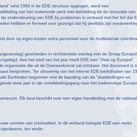
land” eind 1994 in de EDE-structuur opgingen, werd een
ikkeling van het resterende werk met betrekking tot de renovatie van 
 ter ondersteuning van EDE bij problemen in verband met het feit dat 
eiten hebben er formeel voor gezorgd dat hij deeltijds zijn medewerkin
 door op eigen kosten extra personeel voor de multilaterale coördina
angsverslag) geschieden in rechtstreeks overleg met de Groep Europol
gelegd. Aan het eind van het jaar heeft EDE een “Visie op Europol”
e organisatie die uit de Overeenkomst zal ontstaan. Het document is 
iveaus besproken. Ter uitvoering van het interne EDE-bedrijfsplan van 1
nale Eenheden begonnen met de bepaling van de “doelstellingen en
ende twee jaar in zijn ontwikkelingsgang naar het toekomstige Europo
emecum. Elk land beschikt over een eigen handleiding met de nationa
uwe vormen van criminaliteit. In dit verband belegde EDE een reeks
rojectteams, ten einde :