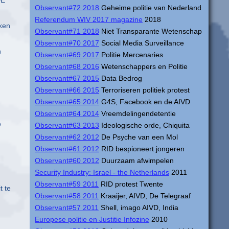
DE
Observant#72 2018
Geheime politie van Nederland
Referendum WIV 2017 magazine
2018
kken
Observant#71 2018
Niet Transparante Wetenschap
Observant#70 2017
Social Media Surveillance
n
Observant#69 2017
Politie Mercenaries
Observant#68 2016
Wetenschappers en Politie
Observant#67 2015
Data Bedrog
Observant#66 2015
Terroriseren politiek protest
Observant#65 2014
G4S, Facebook en de AIVD
Observant#64 2014
Vreemdelingendetentie
e
Observant#63 2013
Ideologische orde, Chiquita
Observant#62 2012
De Psyche van een Mol
Observant#61 2012
RID bespioneert jongeren
Observant#60 2012
Duurzaam afwimpelen
Security Industry: Israel - the Netherlands
2011
Observant#59 2011
RID protest Twente
t te
Observant#58 2011
Kraaijer, AIVD, De Telegraaf
Observant#57 2011
Shell, imago AIVD, India
Europese politie en Justitie Infozine
2010