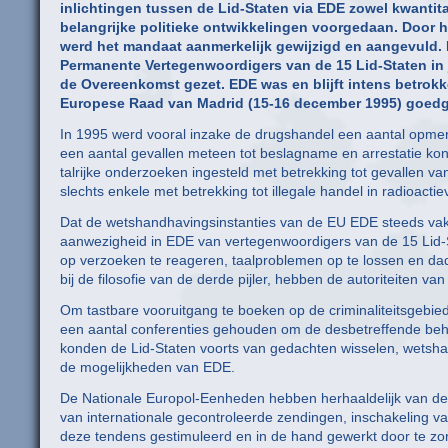
inlichtingen tussen de Lid-Staten via EDE zowel kwantita
belangrijke politieke ontwikkelingen voorgedaan. Door 
werd het mandaat aanmerkelijk gewijzigd en aangevuld.
Permanente Vertegenwoordigers van de 15 Lid-Staten in j
de Overeenkomst gezet. EDE was en blijft intens betrokke
Europese Raad van Madrid (15-16 december 1995) go
In 1995 werd vooral inzake de drugshandel een aantal opmerk
een aantal gevallen meteen tot beslagname en arrestatie kon
talrijke onderzoeken ingesteld met betrekking tot gevallen va
slechts enkele met betrekking tot illegale handel in radioactie
Dat de wetshandhavingsinstanties van de EU EDE steeds vak
aanwezigheid in EDE van vertegenwoordigers van de 15 Lid-Sta
op verzoeken te reageren, taalproblemen op te lossen en dadel
bij de filosofie van de derde pijler, hebben de autoriteiten va
Om tastbare vooruitgang te boeken op de criminaliteitsgeb
een aantal conferenties gehouden om de desbetreffende behoe
konden de Lid-Staten voorts van gedachten wisselen, wets
de mogelijkheden van EDE.
De Nationale Europol-Eenheden hebben herhaaldelijk van de f
van internationale gecontroleerde zendingen, inschakeling va
deze tendens gestimuleerd en in de hand gewerkt door te zorg