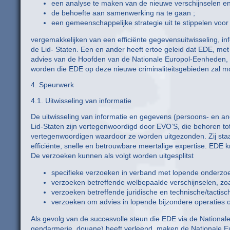
een analyse te maken van de nieuwe verschijnselen en
de behoefte aan samenwerking na te gaan ;
een gemeenschappelijke strategie uit te stippelen voor
vergemakkelijken van een efficiënte gegevensuitwisseling, 
de Lid- Staten. Een en ander heeft ertoe geleid dat EDE, met
advies van de Hoofden van de Nationale Europol-Eenheden, 
worden die EDE op deze nieuwe criminaliteitsgebieden zal mo
4. Speurwerk
4.1. Uitwisseling van informatie
De uitwisseling van informatie en gegevens (persoons- en 
Lid-Staten zijn vertegenwoordigd door EVO’S, die behoren tot
vertegenwoordigen waardoor ze worden uitgezonden. Zij staan
efficiënte, snelle en betrouwbare meertalige expertise. EDE 
De verzoeken kunnen als volgt worden uitgesplitst
specifieke verzoeken in verband met lopende onderzoek
verzoeken betreffende welbepaalde verschijnselen, zoal
verzoeken betreffende juridische en technische/tactisc
verzoeken om advies in lopende bijzondere operaties 
Als gevolg van de succesvolle steun die EDE via de National
gendarmerie, douane) heeft verleend, maken de Nationale E