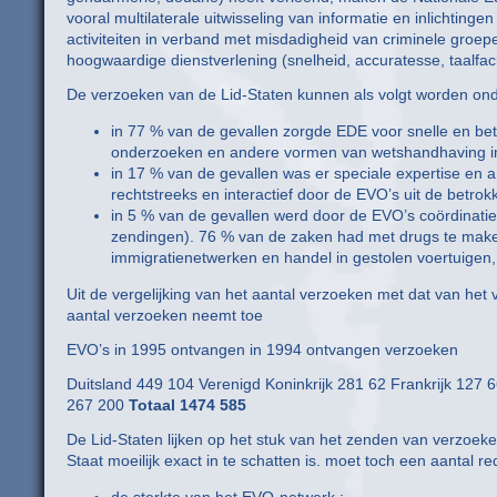
vooral multilaterale uitwisseling van informatie en inlichtin
activiteiten in verband met misdadigheid van criminele groepe
hoogwaardige dienstverlening (snelheid, accuratesse, taalfacili
De verzoeken van de Lid-Staten kunnen als volgt worden ond
in 77 % van de gevallen zorgde EDE voor snelle en betr
onderzoeken en andere vormen van wetshandhaving in
in 17 % van de gevallen was er speciale expertise en a
rechtstreeks en interactief door de EVO’s uit de betr
in 5 % van de gevallen werd door de EVO’s coördinaties
zendingen). 76 % van de zaken had met drugs te maken, 
immigratienetwerken en handel in gestolen voertuigen, h
Uit de vergelijking van het aantal verzoeken met dat van he
aantal verzoeken neemt toe
EVO’s in 1995 ontvangen in 1994 ontvangen verzoeken
Duitsland 449 104 Verenigd Koninkrijk 281 62 Frankrijk 127 6
267 200
Totaal
1474
585
De Lid-Staten lijken op het stuk van het zenden van verzoeken
Staat moeilijk exact in te schatten is. moet toch een aantal 