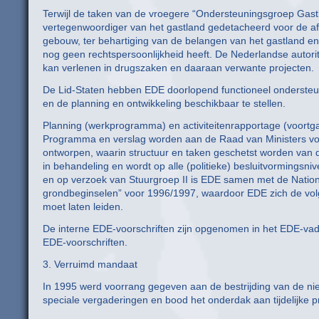
Terwijl de taken van de vroegere “Ondersteuningsgroep Gast
vertegenwoordiger van het gastland gedetacheerd voor de afw
gebouw, ter behartiging van de belangen van het gastland en
nog geen rechtspersoonlijkheid heeft. De Nederlandse autorit
kan verlenen in drugszaken en daaraan verwante projecten.
De Lid-Staten hebben EDE doorlopend functioneel ondersteund
en de planning en ontwikkeling beschikbaar te stellen.
Planning (werkprogramma) en activiteitenrapportage (voortg
Programma en verslag worden aan de Raad van Ministers voor
ontworpen, waarin structuur en taken geschetst worden van d
in behandeling en wordt op alle (politieke) besluitvormingsn
en op verzoek van Stuurgroep II is EDE samen met de Natio
grondbeginselen” voor 1996/1997, waardoor EDE zich de volg
moet laten leiden.
De interne EDE-voorschriften zijn opgenomen in het EDE-vad
EDE-voorschriften.
3. Verruimd mandaat
In 1995 werd voorrang gegeven aan de bestrijding van de nie
speciale vergaderingen en bood het onderdak aan tijdelijke p