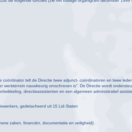
 EDE de volgende functies (zie het huidige organigram december 1995 
 coördinator telt de Directie twee adjunct- coördinatoren en twee lede
er werkterrein nauwkeurig omschreven is”. De Directie wordt onderste
ntwikkeling, directieassistenten en een algemeen administratief assiste
dewerkers, gedetacheerd uit 15 Lid-Staten
ene zaken, financiën, documentatie en veiligheid)