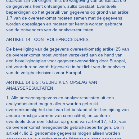
daarvan zijn verkregen, mits de wetgeving van de lidstaat die
de gegevens heeft ontvangen, zulks toestaat. Eventuele
beperkingen op het gebruik van gegevens op grond van artikel
1 7 van de overeenkomst moeten samen met de gegevens
worden opgeslagen en moeten ter kennis worden gebracht
van de ontvangers van de analyseresultaten.
ARTIKEL 14 : CONTROLEPROCEDURES
De beveiliging van de gegevens overeenkomstig artikel 25 van
de overeenkomst moet worden verzekerd aan de hand van
een beveiligingsplan voor gegevensverwerking door Europol,
dat voortdurend wordt bijgewerkt in het licht van de analyses
van de veiligheidsrisico’s voor Europol.
ARTIKEL 14 BIS : GEBRUIK EN OPSLAG VAN
ANALYSERESULTATEN
1. Alle persoonsgegevens en analyseresultaten uit een
analysebestand mogen alleen worden gebruikt
overeenkomstig het doel van het bestand of ter bestrijding van
andere ernstige vormen van criminaliteit, en conform
eventuele door een lidstaat op grond van artikel 17, lid 2, van
de overeenkomst meegedeelde gebruiksbeperkingen. De in
artikel 4, lid 2, genoemde gegevens mogen alleen worden
doorgegeven in overleg met de lidstaat die deze gegevens