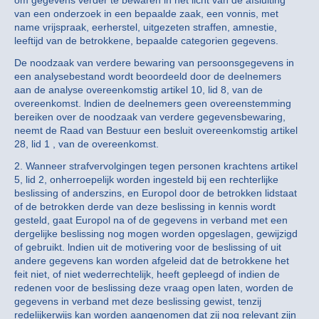
van een onderzoek in een bepaalde zaak, een vonnis, met
name vrijspraak, eerherstel, uitgezeten straffen, amnestie,
leeftijd van de betrokkene, bepaalde categorien gegevens.
De noodzaak van verdere bewaring van persoonsgegevens in
een analysebestand wordt beoordeeld door de deelnemers
aan de analyse overeenkomstig artikel 10, lid 8, van de
overeenkomst. lndien de deelnemers geen overeenstemming
bereiken over de noodzaak van verdere gegevensbewaring,
neemt de Raad van Bestuur een besluit overeenkomstig artikel
28, lid 1 , van de overeenkomst.
2. Wanneer strafvervolgingen tegen personen krachtens artikel
5, lid 2, onherroepelijk worden ingesteld bij een rechterlijke
beslissing of anderszins, en Europol door de betrokken lidstaat
of de betrokken derde van deze beslissing in kennis wordt
gesteld, gaat Europol na of de gegevens in verband met een
dergelijke beslissing nog mogen worden opgeslagen, gewijzigd
of gebruikt. lndien uit de motivering voor de beslissing of uit
andere gegevens kan worden afgeleid dat de betrokkene het
feit niet, of niet wederrechtelijk, heeft gepleegd of indien de
redenen voor de beslissing deze vraag open laten, worden de
gegevens in verband met deze beslissing gewist, tenzij
redelijkerwijs kan worden aangenomen dat zij nog relevant zijn