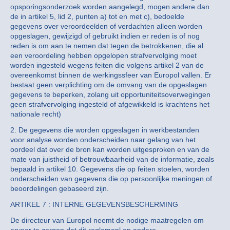
opsporingsonderzoek worden aangelegd, mogen andere dan
de in artikel 5, lid 2, punten a) tot en met c), bedoelde
gegevens over veroordeelden of verdachten alleen worden
opgeslagen, gewijzigd of gebruikt indien er reden is of nog
reden is om aan te nemen dat tegen de betrokkenen, die al
een veroordeling hebben opgelopen strafvervolging moet
worden ingesteld wegens feiten die volgens artikel 2 van de
overeenkomst binnen de werkingssfeer van Europol vallen. Er
bestaat geen verplichting om de omvang van de opgeslagen
gegevens te beperken, zolang uit opportuniteitsoverwegingen
geen strafvervolging ingesteld of afgewikkeld is krachtens het
nationale recht)
2. De gegevens die worden opgeslagen in werkbestanden
voor analyse worden onderscheiden naar gelang van het
oordeel dat over de bron kan worden uitgesproken en van de
mate van juistheid of betrouwbaarheid van de informatie, zoals
bepaald in artikel 10. Gegevens die op feiten stoelen, worden
onderscheiden van gegevens die op persoonlijke meningen of
beoordelingen gebaseerd zijn.
ARTIKEL 7 : INTERNE GEGEVENSBESCHERMING
De directeur van Europol neemt de nodige maatregelen om
ervoor te zorgen dat dit reglemenl en andere