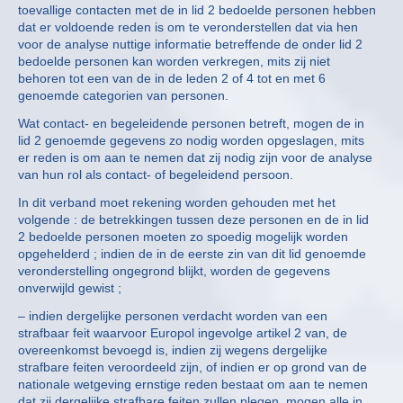
toevallige contacten met de in lid 2 bedoelde personen hebben
dat er voldoende reden is om te veronderstellen dat via hen
voor de analyse nuttige informatie betreffende de onder lid 2
bedoelde personen kan worden verkregen, mits zij niet
behoren tot een van de in de leden 2 of 4 tot en met 6
genoemde categorien van personen.
Wat contact- en begeleidende personen betreft, mogen de in
lid 2 genoemde gegevens zo nodig worden opgeslagen, mits
er reden is om aan te nemen dat zij nodig zijn voor de analyse
van hun rol als contact- of begeleidend persoon.
In dit verband moet rekening worden gehouden met het
volgende : de betrekkingen tussen deze personen en de in lid
2 bedoelde personen moeten zo spoedig mogelijk worden
opgehelderd ; indien de in de eerste zin van dit lid genoemde
veronderstelling ongegrond blijkt, worden de gegevens
onverwijld gewist ;
– indien dergelijke personen verdacht worden van een
strafbaar feit waarvoor Europol ingevolge artikel 2 van, de
overeenkomst bevoegd is, indien zij wegens dergelijke
strafbare feiten veroordeeld zijn, of indien er op grond van de
nationale wetgeving ernstige reden bestaat om aan te nemen
dat zij dergelijke strafbare feiten zullen plegen, mogen alle in