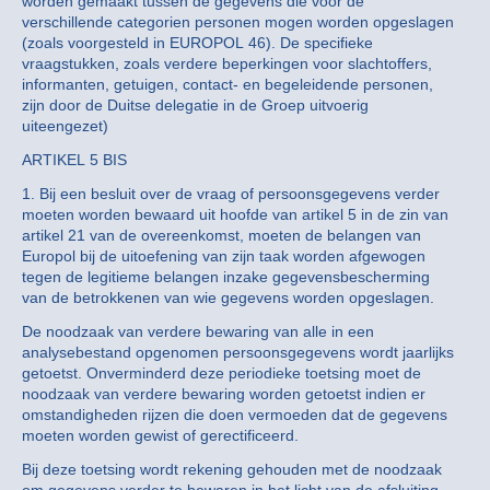
worden gemaakt tussen de gegevens die voor de
verschillende categorien personen mogen worden opgeslagen
(zoals voorgesteld in EUROPOL 46). De specifieke
vraagstukken, zoals verdere beperkingen voor slachtoffers,
informanten, getuigen, contact- en begeleidende personen,
zijn door de Duitse delegatie in de Groep uitvoerig
uiteengezet)
ARTIKEL 5 BIS
1. Bij een besluit over de vraag of persoonsgegevens verder
moeten worden bewaard uit hoofde van artikel 5 in de zin van
artikel 21 van de overeenkomst, moeten de belangen van
Europol bij de uitoefening van zijn taak worden afgewogen
tegen de legitieme belangen inzake gegevensbescherming
van de betrokkenen van wie gegevens worden opgeslagen.
De noodzaak van verdere bewaring van alle in een
analysebestand opgenomen persoonsgegevens wordt jaarlijks
getoetst. Onverminderd deze periodieke toetsing moet de
noodzaak van verdere bewaring worden getoetst indien er
omstandigheden rijzen die doen vermoeden dat de gegevens
moeten worden gewist of gerectificeerd.
Bij deze toetsing wordt rekening gehouden met de noodzaak
om gegevens verder te bewaren in het licht van de afsluiting