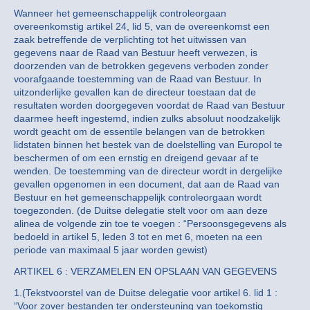
Wanneer het gemeenschappelijk controleorgaan
overeenkomstig artikel 24, lid 5, van de overeenkomst een
zaak betreffende de verplichting tot het uitwissen van
gegevens naar de Raad van Bestuur heeft verwezen, is
doorzenden van de betrokken gegevens verboden zonder
voorafgaande toestemming van de Raad van Bestuur. In
uitzonderlijke gevallen kan de directeur toestaan dat de
resultaten worden doorgegeven voordat de Raad van Bestuur
daarmee heeft ingestemd, indien zulks absoluut noodzakelijk
wordt geacht om de essentile belangen van de betrokken
lidstaten binnen het bestek van de doelstelling van Europol te
beschermen of om een ernstig en dreigend gevaar af te
wenden. De toestemming van de directeur wordt in dergelijke
gevallen opgenomen in een document, dat aan de Raad van
Bestuur en het gemeenschappelijk controleorgaan wordt
toegezonden. (de Duitse delegatie stelt voor om aan deze
alinea de volgende zin toe te voegen : “Persoonsgegevens als
bedoeld in artikel 5, leden 3 tot en met 6, moeten na een
periode van maximaal 5 jaar worden gewist)
ARTIKEL 6 : VERZAMELEN EN OPSLAAN VAN GEGEVENS
1.(Tekstvoorstel van de Duitse delegatie voor artikel 6. lid 1 :
“Voor zover bestanden ter ondersteuning van toekomstig