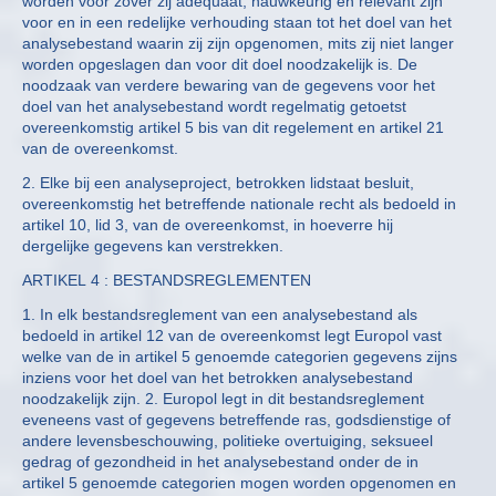
worden voor zover zij adequaat, nauwkeurig en relevant zijn
voor en in een redelijke verhouding staan tot het doel van het
analysebestand waarin zij zijn opgenomen, mits zij niet langer
worden opgeslagen dan voor dit doel noodzakelijk is. De
noodzaak van verdere bewaring van de gegevens voor het
doel van het analysebestand wordt regelmatig getoetst
overeenkomstig artikel 5 bis van dit regelement en artikel 21
van de overeenkomst.
2. Elke bij een analyseproject, betrokken lidstaat besluit,
overeenkomstig het betreffende nationale recht als bedoeld in
artikel 10, lid 3, van de overeenkomst, in hoeverre hij
dergelijke gegevens kan verstrekken.
ARTIKEL 4 : BESTANDSREGLEMENTEN
1. In elk bestandsreglement van een analysebestand als
bedoeld in artikel 12 van de overeenkomst legt Europol vast
welke van de in artikel 5 genoemde categorien gegevens zijns
inziens voor het doel van het betrokken analysebestand
noodzakelijk zijn. 2. Europol legt in dit bestandsreglement
eveneens vast of gegevens betreffende ras, godsdienstige of
andere levensbeschouwing, politieke overtuiging, seksueel
gedrag of gezondheid in het analysebestand onder de in
artikel 5 genoemde categorien mogen worden opgenomen en