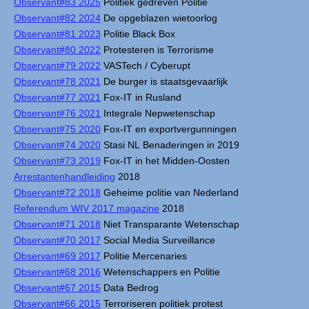
Observant#83 2025
Politiek gedreven Politie
Observant#82 2024
De opgeblazen wietoorlog
Observant#81 2023
Politie Black Box
Observant#80 2022
Protesteren is Terrorisme
Observant#79 2022
VASTech / Cyberupt
Observant#78 2021
De burger is staatsgevaarlijk
Observant#77 2021
Fox-IT in Rusland
Observant#76 2021
Integrale Nepwetenschap
Observant#75 2020
Fox-IT en exportvergunningen
Observant#74 2020
Stasi NL Benaderingen in 2019
Observant#73 2019
Fox-IT in het Midden-Oosten
Arrestantenhandleiding
2018
Observant#72 2018
Geheime politie van Nederland
Referendum WIV 2017 magazine
2018
Observant#71 2018
Niet Transparante Wetenschap
Observant#70 2017
Social Media Surveillance
Observant#69 2017
Politie Mercenaries
Observant#68 2016
Wetenschappers en Politie
Observant#67 2015
Data Bedrog
Observant#66 2015
Terroriseren politiek protest