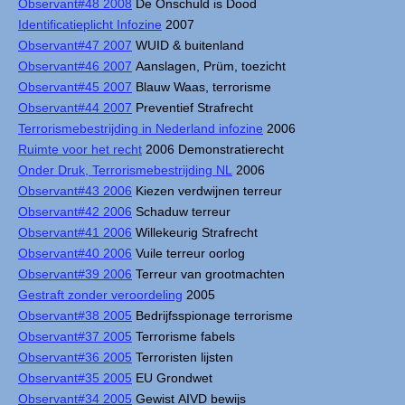
Observant#48 2008
De Onschuld is Dood
Identificatieplicht Infozine
2007
Observant#47 2007
WUID & buitenland
Observant#46 2007
Aanslagen, Prüm, toezicht
Observant#45 2007
Blauw Waas, terrorisme
Observant#44 2007
Preventief Strafrecht
Terrorismebestrijding in Nederland infozine
2006
Ruimte voor het recht
2006 Demonstratierecht
Onder Druk, Terrorismebestrijding NL
2006
Observant#43 2006
Kiezen verdwijnen terreur
Observant#42 2006
Schaduw terreur
Observant#41 2006
Willekeurig Strafrecht
Observant#40 2006
Vuile terreur oorlog
Observant#39 2006
Terreur van grootmachten
Gestraft zonder veroordeling
2005
Observant#38 2005
Bedrijfsspionage terrorisme
Observant#37 2005
Terrorisme fabels
Observant#36 2005
Terroristen lijsten
Observant#35 2005
EU Grondwet
Observant#34 2005
Gewist AIVD bewijs