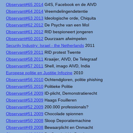
Observant#65 2014
G4S, Facebook en de AIVD
Observant#64 2014
Vreemdelingendetentie
Observant#63 2013
Ideologische orde, Chiquita
Observant#62 2012
De Psyche van een Mol
Observant#61 2012
RID bespioneert jongeren
Observant#60 2012
Duurzaam afwimpelen
Security Industry: Israel - the Netherlands
2011
Observant#59 2011
RID protest Twente
Observant#58 2011
Kraaijer, AIVD, De Telegraaf
Observant#57 2011
Shell, imago AIVD, India
Europese politie en Justitie Infozine
2010
Observant#56 2010
Ochtendgloren, politie phishing
Observant#55 2010
Politieke Politie
Observant#54 2009
ID-plicht, Demonstratierecht
Observant#53 2009
Haags Fouilleren
Observant#52 2009
200.000 professionals?
Observant#51 2009
Chocolade spionnen
Observant#50 2008
Sloop Deporatiemachine
Observant#49 2008
Bewaarplicht en Onmacht