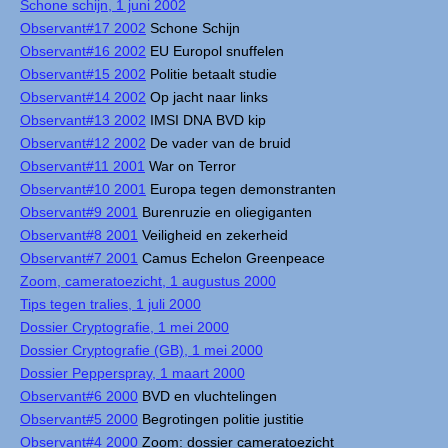
Schone schijn, 1 juni 2002
Observant#17 2002
Schone Schijn
Observant#16 2002
EU Europol snuffelen
Observant#15 2002
Politie betaalt studie
Observant#14 2002
Op jacht naar links
Observant#13 2002
IMSI DNA BVD kip
Observant#12 2002
De vader van de bruid
Observant#11 2001
War on Terror
Observant#10 2001
Europa tegen demonstranten
Observant#9 2001
Burenruzie en oliegiganten
Observant#8 2001
Veiligheid en zekerheid
Observant#7 2001
Camus Echelon Greenpeace
Zoom, cameratoezicht, 1 augustus 2000
Tips tegen tralies, 1 juli 2000
Dossier Cryptografie, 1 mei 2000
Dossier Cryptografie (GB), 1 mei 2000
Dossier Pepperspray, 1 maart 2000
Observant#6 2000
BVD en vluchtelingen
Observant#5 2000
Begrotingen politie justitie
Observant#4 2000
Zoom: dossier cameratoezicht