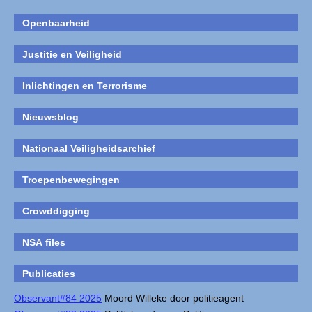
Openbaarheid
Justitie en Veiligheid
Inlichtingen en Terrorisme
Nieuwsblog
Nationaal Veiligheidsarchief
Troepenbewegingen
Crowddigging
NSA files
Publicaties
Observant#84 2025
Moord Willeke door politieagent