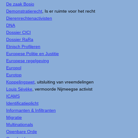
De zaak Bosio
Demonstratierecht
, Is er ruimte voor het recht
Dierenrechtenactivisten
DNA
Dossier CICI
Dossier RaRa
Etnisch Profileren
Europese Politie en Justitie
Europese regelgeving
Europol
Eurotop
Koppelingswet
, uitsluiting van vreemdelingen
Louis Sévèke
, vermoorde Nijmeegse activist
ICAMS
Identificatieplicht
Informanten & Infiltranten
Migratie
Multinationals
Openbare Orde