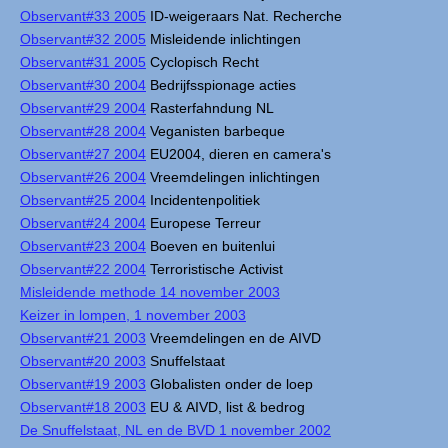
Observant#33 2005
ID-weigeraars Nat. Recherche
Observant#32 2005
Misleidende inlichtingen
Observant#31 2005
Cyclopisch Recht
Observant#30 2004
Bedrijfsspionage acties
Observant#29 2004
Rasterfahndung NL
Observant#28 2004
Veganisten barbeque
Observant#27 2004
EU2004, dieren en camera's
Observant#26 2004
Vreemdelingen inlichtingen
Observant#25 2004
Incidentenpolitiek
Observant#24 2004
Europese Terreur
Observant#23 2004
Boeven en buitenlui
Observant#22 2004
Terroristische Activist
Misleidende methode 14 november 2003
Keizer in lompen, 1 november 2003
Observant#21 2003
Vreemdelingen en de AIVD
Observant#20 2003
Snuffelstaat
Observant#19 2003
Globalisten onder de loep
Observant#18 2003
EU & AIVD, list & bedrog
De Snuffelstaat, NL en de BVD 1 november 2002