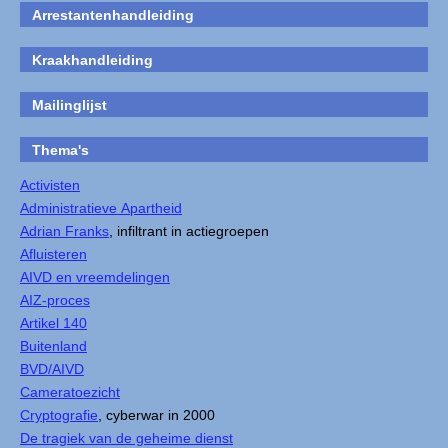
Arrestantenhandleiding
Kraakhandleiding
Mailinglijst
Thema's
Activisten
Administratieve Apartheid
Adrian Franks
, infiltrant in actiegroepen
Afluisteren
AIVD en vreemdelingen
AIZ-proces
Artikel 140
Buitenland
BVD/AIVD
Cameratoezicht
Cryptografie
, cyberwar in 2000
De tragiek van de geheime dienst