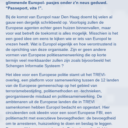
glimmende Europol- pasjes onder z’n neus geduwd.
“Passeport, vite !”.
Bij de komst van Europol naar Den Haag doemt bij velen al
gauw een dergelijk schrikbeeld op. Voorlopig zullen de
Europese agenten echter geen huizen binnenvallen, maar
voor wat betreft de toekomst is alles mogelijk. Misschien is het
een goed idee om eens te kijken wie er iets van Europol te
vrezen heeft. Wat is Europol eigenlijk en hoe verontrustend is
de oprichting van deze organisatie. Zijn er geen andere
vormen van Europese politiesamenwerking die op korte
termijn veel merkbaarder zullen zijn zoals bijvoorbeeld het
Schengen Informatie Systeem ?
Het idee voor een Europese politie stamt uit het TREVI-
overleg, een platform voor samenwerking tussen de 12 landen
van de Europese gemeenschap op het gebied van
terrorismebestijding, politiemethoden en -technieken,
georganiseerde misdaad en politiesamenwerking. De
ambtenaren uit de Europese landen die in TREVI
samenkomen hebben Europol bedacht en opgestart. Hier
circuleerden ook ideeën voor een soort Europese FBI, een
politiemacht met executieve bevoegdheden: de bevoegdheid
om te arresteren, huiszoeking te doen en beslag te leggen.