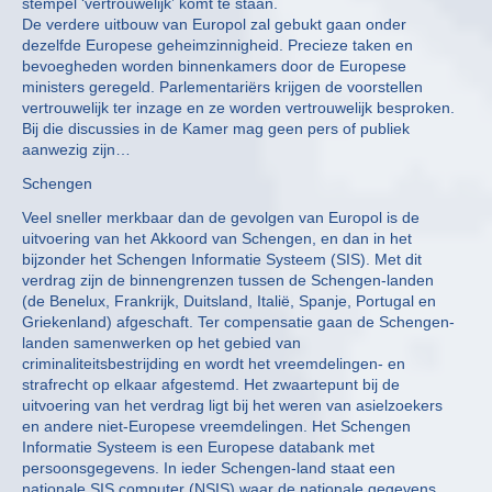
stempel ‘vertrouwelijk’ komt te staan.
De verdere uitbouw van Europol zal gebukt gaan onder
dezelfde Europese geheimzinnigheid. Precieze taken en
bevoegheden worden binnenkamers door de Europese
ministers geregeld. Parlementariërs krijgen de voorstellen
vertrouwelijk ter inzage en ze worden vertrouwelijk besproken.
Bij die discussies in de Kamer mag geen pers of publiek
aanwezig zijn…
Schengen
Veel sneller merkbaar dan de gevolgen van Europol is de
uitvoering van het Akkoord van Schengen, en dan in het
bijzonder het Schengen Informatie Systeem (SIS). Met dit
verdrag zijn de binnengrenzen tussen de Schengen-landen
(de Benelux, Frankrijk, Duitsland, Italië, Spanje, Portugal en
Griekenland) afgeschaft. Ter compensatie gaan de Schengen-
landen samenwerken op het gebied van
criminaliteitsbestrijding en wordt het vreemdelingen- en
strafrecht op elkaar afgestemd. Het zwaartepunt bij de
uitvoering van het verdrag ligt bij het weren van asielzoekers
en andere niet-Europese vreemdelingen. Het Schengen
Informatie Systeem is een Europese databank met
persoonsgegevens. In ieder Schengen-land staat een
nationale SIS computer (NSIS) waar de nationale gegevens