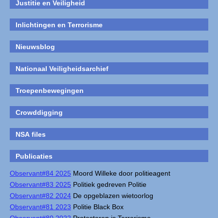
Justitie en Veiligheid
Inlichtingen en Terrorisme
Nieuwsblog
Nationaal Veiligheidsarchief
Troepenbewegingen
Crowddigging
NSA files
Publicaties
Observant#84 2025
Moord Willeke door politieagent
Observant#83 2025
Politiek gedreven Politie
Observant#82 2024
De opgeblazen wietoorlog
Observant#81 2023
Politie Black Box