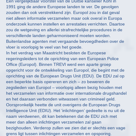
Een vergelijkbaar voorstel van de Duitse kanselier Kohl in
1991 ging de andere Europese landen te ver. De gevolgen
zouden dan ook verstrekkend zijn. Europol zou in dat geval
niet alleen informatie verzamelen maar ook overal in Europa
onderzoek kunnen instellen en arrestaties verrichten. Daartoe
zou de wetgeving en allerlei strafrechtelijke procedures in de
verschillende landen geharmoniseerd moeten worden.
Buitenlandse agenten met vergaande bevoegdheden over de
vloer is voorlopig te veel van het goede.
In het verdrag van Maastricht besloten de Europese
regeringsleiders tot de oprichting van een European Police
Office (Europol). Binnen TREVI werd een aparte groep
opgericht voor de ontwikkeling van Europol, die begint met de
oprichting van de European Drugs Unit (EDU). De EDU zal op
een beperkte basis opereren en zich – zo beweren de
zegslieden van Europol – voorlopig alleen bezig houden met
het verzamelen van informatie over internationale drugshandel
en het daaraan verbonden witwassen van crimineel geld.
Oorspronkelijk heette de unit overigens de European Drugs
Intelligence Unit (EDIU). Het ‘inlichtingen’ gedeelte is nu uit de
naam verdwenen, dit kan betekenen dat de EDU zich met
meer dan alleen inlichtingen verzamelen zal gaan
bezighouden. Verderop zullen we zien dat er slechts een vage
grens ligt tussen inlichtingen verzamelen en opsporing.