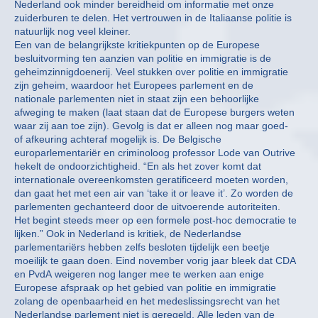
Nederland ook minder bereidheid om informatie met onze
zuiderburen te delen. Het vertrouwen in de Italiaanse politie is
natuurlijk nog veel kleiner.
Een van de belangrijkste kritiekpunten op de Europese
besluitvorming ten aanzien van politie en immigratie is de
geheimzinnigdoenerij. Veel stukken over politie en immigratie
zijn geheim, waardoor het Europees parlement en de
nationale parlementen niet in staat zijn een behoorlijke
afweging te maken (laat staan dat de Europese burgers weten
waar zij aan toe zijn). Gevolg is dat er alleen nog maar goed-
of afkeuring achteraf mogelijk is. De Belgische
europarlementariër en criminoloog professor Lode van Outrive
hekelt de ondoorzichtigheid. “En als het zover komt dat
internationale overeenkomsten geratificeerd moeten worden,
dan gaat het met een air van ‘take it or leave it’. Zo worden de
parlementen gechanteerd door de uitvoerende autoriteiten.
Het begint steeds meer op een formele post-hoc democratie te
lijken.” Ook in Nederland is kritiek, de Nederlandse
parlementariërs hebben zelfs besloten tijdelijk een beetje
moeilijk te gaan doen. Eind november vorig jaar bleek dat CDA
en PvdA weigeren nog langer mee te werken aan enige
Europese afspraak op het gebied van politie en immigratie
zolang de openbaarheid en het medeslissingsrecht van het
Nederlandse parlement niet is geregeld. Alle leden van de