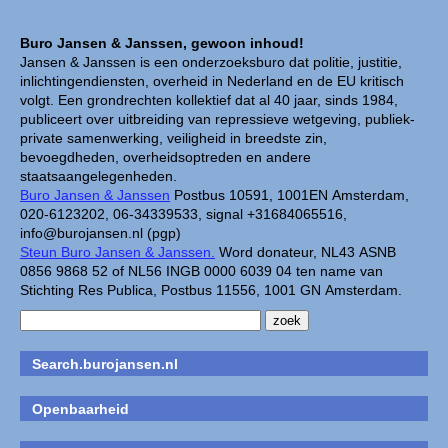
Buro Jansen & Janssen, gewoon inhoud!
Jansen & Janssen is een onderzoeksburo dat politie, justitie,
inlichtingendiensten, overheid in Nederland en de EU kritisch
volgt. Een grondrechten kollektief dat al 40 jaar, sinds 1984,
publiceert over uitbreiding van repressieve wetgeving, publiek-
private samenwerking, veiligheid in breedste zin,
bevoegdheden, overheidsoptreden en andere
staatsaangelegenheden.
Buro Jansen & Janssen
Postbus 10591, 1001EN Amsterdam,
020-6123202, 06-34339533, signal +31684065516,
info@burojansen.nl (pgp)
Steun Buro Jansen & Janssen.
Word donateur, NL43 ASNB
0856 9868 52 of NL56 INGB 0000 6039 04 ten name van
Stichting Res Publica, Postbus 11556, 1001 GN Amsterdam.
Search.burojansen.nl
Openbaarheid