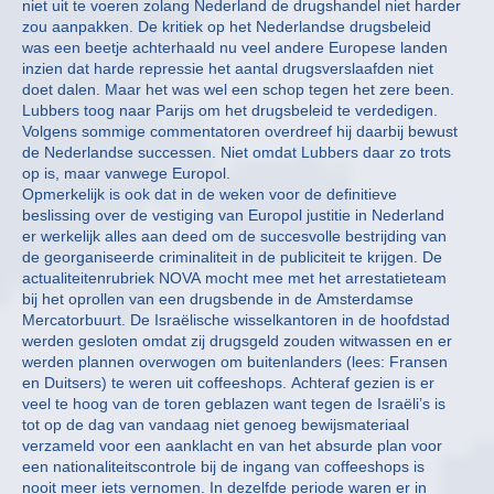
niet uit te voeren zolang Nederland de drugshandel niet harder
zou aanpakken. De kritiek op het Nederlandse drugsbeleid
was een beetje achterhaald nu veel andere Europese landen
inzien dat harde repressie het aantal drugsverslaafden niet
doet dalen. Maar het was wel een schop tegen het zere been.
Lubbers toog naar Parijs om het drugsbeleid te verdedigen.
Volgens sommige commentatoren overdreef hij daarbij bewust
de Nederlandse successen. Niet omdat Lubbers daar zo trots
op is, maar vanwege Europol.
Opmerkelijk is ook dat in de weken voor de definitieve
beslissing over de vestiging van Europol justitie in Nederland
er werkelijk alles aan deed om de succesvolle bestrijding van
de georganiseerde criminaliteit in de publiciteit te krijgen. De
actualiteitenrubriek NOVA mocht mee met het arrestatieteam
bij het oprollen van een drugsbende in de Amsterdamse
Mercatorbuurt. De Israëlische wisselkantoren in de hoofdstad
werden gesloten omdat zij drugsgeld zouden witwassen en er
werden plannen overwogen om buitenlanders (lees: Fransen
en Duitsers) te weren uit coffeeshops. Achteraf gezien is er
veel te hoog van de toren geblazen want tegen de Israëli’s is
tot op de dag van vandaag niet genoeg bewijsmateriaal
verzameld voor een aanklacht en van het absurde plan voor
een nationaliteitscontrole bij de ingang van coffeeshops is
nooit meer iets vernomen. In dezelfde periode waren er in