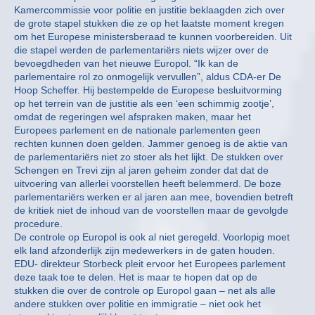
Kamercommissie voor politie en justitie beklaagden zich over
de grote stapel stukken die ze op het laatste moment kregen
om het Europese ministersberaad te kunnen voorbereiden. Uit
die stapel werden de parlementariërs niets wijzer over de
bevoegdheden van het nieuwe Europol. “Ik kan de
parlementaire rol zo onmogelijk vervullen”, aldus CDA-er De
Hoop Scheffer. Hij bestempelde de Europese besluitvorming
op het terrein van de justitie als een ‘een schimmig zootje’,
omdat de regeringen wel afspraken maken, maar het
Europees parlement en de nationale parlementen geen
rechten kunnen doen gelden. Jammer genoeg is de aktie van
de parlementariërs niet zo stoer als het lijkt. De stukken over
Schengen en Trevi zijn al jaren geheim zonder dat dat de
uitvoering van allerlei voorstellen heeft belemmerd. De boze
parlementariërs werken er al jaren aan mee, bovendien betreft
de kritiek niet de inhoud van de voorstellen maar de gevolgde
procedure.
De controle op Europol is ook al niet geregeld. Voorlopig moet
elk land afzonderlijk zijn medewerkers in de gaten houden.
EDU- direkteur Storbeck pleit ervoor het Europees parlement
deze taak toe te delen. Het is maar te hopen dat op de
stukken die over de controle op Europol gaan – net als alle
andere stukken over politie en immigratie – niet ook het