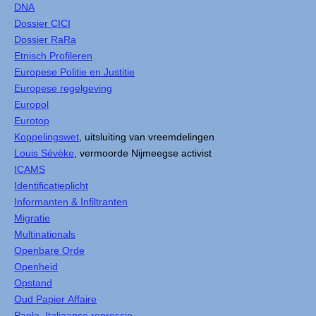
DNA
Dossier CICI
Dossier RaRa
Etnisch Profileren
Europese Politie en Justitie
Europese regelgeving
Europol
Eurotop
Koppelingswet
, uitsluiting van vreemdelingen
Louis Sévèke
, vermoorde Nijmeegse activist
ICAMS
Identificatieplicht
Informanten & Infiltranten
Migratie
Multinationals
Openbare Orde
Openheid
Opstand
Oud Papier Affaire
Paola, Italiaanse repressie