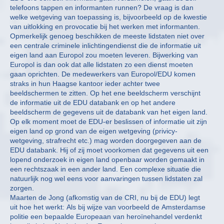
telefoons tappen en informanten runnen? De vraag is dan
welke wetgeving van toepassing is, bijvoorbeeld op de kwestie
van uitlokking en provocatie bij het werken met informanten.
Opmerkelijk genoeg beschikken de meeste lidstaten niet over
een centrale criminele inlichtingendienst die de informatie uit
eigen land aan Europol zou moeten leveren. Bijwerking van
Europol is dan ook dat alle lidstaten zo een dienst moeten
gaan oprichten. De medewerkers van Europol/EDU komen
straks in hun Haagse kantoor ieder achter twee
beeldschermen te zitten. Op het ene beeldscherm verschijnt
de informatie uit de EDU databank en op het andere
beeldscherm de gegevens uit de databank van het eigen land.
Op elk moment moet de EDU-er beslissen of informatie uit zijn
eigen land op grond van de eigen wetgeving (privicy-
wetgeving, strafrecht etc.) mag worden doorgegeven aan de
EDU databank. Hij of zij moet voorkomen dat gegevens uit een
lopend onderzoek in eigen land openbaar worden gemaakt in
een rechtszaak in een ander land. Een complexe situatie die
natuurlijk nog wel eens voor aanvaringen tussen lidstaten zal
zorgen.
Maarten de Jong (afkomstig van de CRI, nu bij de EDU) legt
uit hoe het werkt: Als bij wijze van voorbeeld de Amsterdamse
politie een bepaalde Europeaan van heroïnehandel verdenkt