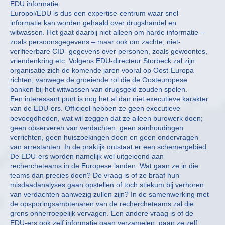
EDU informatie.
Europol/EDU is dus een expertise-centrum waar snel
informatie kan worden gehaald over drugshandel en
witwassen. Het gaat daarbij niet alleen om harde informatie –
zoals persoonsgegevens – maar ook om zachte, niet-
verifieerbare CID- gegevens over personen, zoals gewoontes,
vriendenkring etc. Volgens EDU-directeur Storbeck zal zijn
organisatie zich de komende jaren vooral op Oost-Europa
richten, vanwege de groeiende rol die de Oosteuropese
banken bij het witwassen van drugsgeld zouden spelen.
Een interessant punt is nog het al dan niet executieve karakter
van de EDU-ers. Officieel hebben ze geen executieve
bevoegdheden, wat wil zeggen dat ze alleen burowerk doen;
geen observeren van verdachten, geen aanhoudingen
verrichten, geen huiszoekingen doen en geen ondervragen
van arrestanten. In de praktijk ontstaat er een schemergebied.
De EDU-ers worden namelijk wel uitgeleend aan
rechercheteams in de Europese landen. Wat gaan ze in die
teams dan precies doen? De vraag is of ze braaf hun
misdaadanalyses gaan opstellen of toch stiekum bij verhoren
van verdachten aanwezig zullen zijn? In de samenwerking met
de opsporingsambtenaren van de rechercheteams zal die
grens onherroepelijk vervagen. Een andere vraag is of de
EDU-ers ook zelf informatie gaan verzamelen, gaan ze zelf