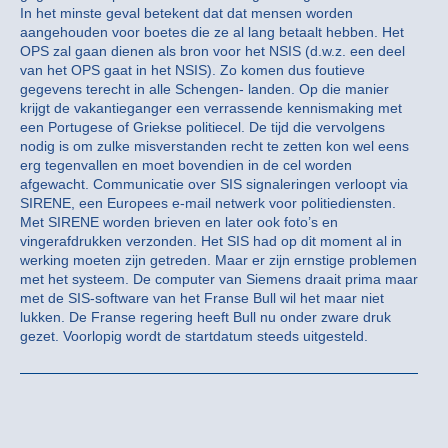
In het minste geval betekent dat dat mensen worden
aangehouden voor boetes die ze al lang betaalt hebben. Het
OPS zal gaan dienen als bron voor het NSIS (d.w.z. een deel
van het OPS gaat in het NSIS). Zo komen dus foutieve
gegevens terecht in alle Schengen- landen. Op die manier
krijgt de vakantieganger een verrassende kennismaking met
een Portugese of Griekse politiecel. De tijd die vervolgens
nodig is om zulke misverstanden recht te zetten kon wel eens
erg tegenvallen en moet bovendien in de cel worden
afgewacht. Communicatie over SIS signaleringen verloopt via
SIRENE, een Europees e-mail netwerk voor politiediensten.
Met SIRENE worden brieven en later ook foto’s en
vingerafdrukken verzonden. Het SIS had op dit moment al in
werking moeten zijn getreden. Maar er zijn ernstige problemen
met het systeem. De computer van Siemens draait prima maar
met de SIS-software van het Franse Bull wil het maar niet
lukken. De Franse regering heeft Bull nu onder zware druk
gezet. Voorlopig wordt de startdatum steeds uitgesteld.