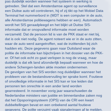
pas duidelijk worden wanneer het systeem in werking is
getreden. Stel dat een Amsterdamse agent op surveillance
een Duitse auto wil controleren, hij of zij tikt op het Mobiel Data
Terminal het nummerbord in (MDT is een computer in de auto,
alle Amsterdamse politiewagens hebben er een). Automatisch
wordt het SIS geraadpleegd en het blijkt uit Duitse SIS-
informatie dat er onopvallend informatie moet worden
verzameld. Dat de persoon lid is van de PKK staat er niet bij,
dat is ook niet nodig. De agent noteert wie er in de auto zitten,
waar de auto werd aangetroffen, wat de inzittenden bij zich
hadden etc. Deze gegevens gaan naar Duitsland waar de
politie de informatie kan bijschrijven in het dossier van de PKK-
er. Of het ook echt zo gaat verlopen is nog de vraag, maar
duidelijk is dat elk land afzonderlijk bepaalt wanneer en hoe de
andere Schengen-landen aktie moeten ondernemen.
De gevolgen van het SIS worden nog duidelijker wanneer het
probleem van de bestandsvervuiling ter sprake komt. Foutieve
of onvolledige informatie in het SIS kan er toe leiden dat
personen ten onrechte in een ander land worden
gearresteerd. In november vorig jaar waarschuwden de
Nederlandse ministers van justitie en binnenlandse zaken nog
dat het Opsporingssysteem (OPS) van de CRI een kwart
dubbeltellingen bevat en een onbekend aantal foutieve
gegevens. De polite verzuimt vaak signaleringen af te melden.