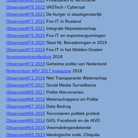
Observant#80 2022
Protesteren is Terrorisme
Observant#79 2022
VASTech / Cyberupt
Observant#78 2021
De burger is staatsgevaarlijk
Observant#77 2021
Fox-IT in Rusland
Observant#76 2021
Integrale Nepwetenschap
Observant#75 2020
Fox-IT en exportvergunningen
Observant#74 2020
Stasi NL Benaderingen in 2019
Observant#73 2019
Fox-IT in het Midden-Oosten
Arrestantenhandleiding
2018
Observant#72 2018
Geheime politie van Nederland
Referendum WIV 2017 magazine
2018
Observant#71 2018
Niet Transparante Wetenschap
Observant#70 2017
Social Media Surveillance
Observant#69 2017
Politie Mercenaries
Observant#68 2016
Wetenschappers en Politie
Observant#67 2015
Data Bedrog
Observant#66 2015
Terroriseren politiek protest
Observant#65 2014
G4S, Facebook en de AIVD
Observant#64 2014
Vreemdelingendetentie
Observant#63 2013
Ideologische orde, Chiquita