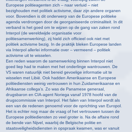
Europese politieagenten zich – naar verluid – niet
bezighouden met politiek activisme, daar zijn andere organen
voor. Bovendien is dit onderwerp van de Europese politieke
agenda verdrongen door de georganiseerde criminaliteit. In dit
verband is het goed om te wijzen op de gang van zaken rond
Interpol (de wereldwijde organisatie voor
politiesamenwerking), zij hield zich officieel ook niet met
politiek activisme bezig. In de praktijk bleken Europese landen
via Interpol allerlei informatie over – vermeend – politiek
activisme uit te wisselen.
Een reden waarom de samenwerking binnen Interpol niet
goed liep had te maken met het onderlinge wantrouwen. De
VS waren natuurlijk niet bereid gevoelige informatie uit te
wisselen met Libië. Ook hadden Amerikaanse en Europese
politiediensten weinig vertrouwen in hun Zuidamerikaanse en
Afrikaanse collega’s. Zo was de Panamese generaal,
drugsbaron en CIA-agent Noriega vanaf 1978 hoofd van de
drugscommissie van Interpol. Het falen van Interpol wordt als
een van de redenen genoemd voor de oprichting van Europol.
Het is echter nog maar de vraag of het vertrouwen tussen de
Europese politiediensten zo veel groter is. Na de affaire rond
de bende van Nijvel, waarbij de Belgische politie en
staatsveiligheidsdiensten in opspraak kwamen, was er vanuit