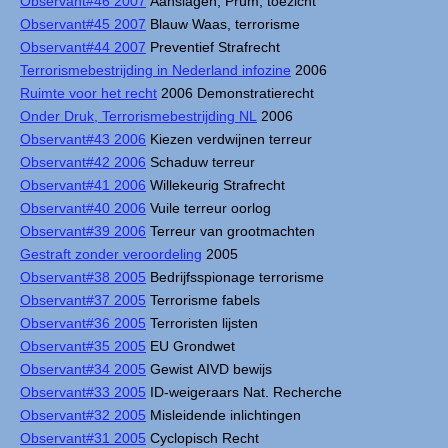
Observant#46 2007
Aanslagen, Prüm, toezicht
Observant#45 2007
Blauw Waas, terrorisme
Observant#44 2007
Preventief Strafrecht
Terrorismebestrijding in Nederland infozine
2006
Ruimte voor het recht
2006 Demonstratierecht
Onder Druk, Terrorismebestrijding NL
2006
Observant#43 2006
Kiezen verdwijnen terreur
Observant#42 2006
Schaduw terreur
Observant#41 2006
Willekeurig Strafrecht
Observant#40 2006
Vuile terreur oorlog
Observant#39 2006
Terreur van grootmachten
Gestraft zonder veroordeling
2005
Observant#38 2005
Bedrijfsspionage terrorisme
Observant#37 2005
Terrorisme fabels
Observant#36 2005
Terroristen lijsten
Observant#35 2005
EU Grondwet
Observant#34 2005
Gewist AIVD bewijs
Observant#33 2005
ID-weigeraars Nat. Recherche
Observant#32 2005
Misleidende inlichtingen
Observant#31 2005
Cyclopisch Recht