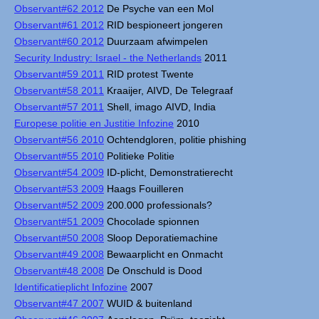
Observant#62 2012
De Psyche van een Mol
Observant#61 2012
RID bespioneert jongeren
Observant#60 2012
Duurzaam afwimpelen
Security Industry: Israel - the Netherlands
2011
Observant#59 2011
RID protest Twente
Observant#58 2011
Kraaijer, AIVD, De Telegraaf
Observant#57 2011
Shell, imago AIVD, India
Europese politie en Justitie Infozine
2010
Observant#56 2010
Ochtendgloren, politie phishing
Observant#55 2010
Politieke Politie
Observant#54 2009
ID-plicht, Demonstratierecht
Observant#53 2009
Haags Fouilleren
Observant#52 2009
200.000 professionals?
Observant#51 2009
Chocolade spionnen
Observant#50 2008
Sloop Deporatiemachine
Observant#49 2008
Bewaarplicht en Onmacht
Observant#48 2008
De Onschuld is Dood
Identificatieplicht Infozine
2007
Observant#47 2007
WUID & buitenland