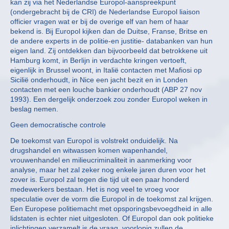
kan zij via het Nederlandse Europol-aanspreekpunt
(ondergebracht bij de CRI) de Nederlandse Europol liaison
officier vragen wat er bij de overige elf van hem of haar
bekend is. Bij Europol kijken dan de Duitse, Franse, Britse en
de andere experts in de politie-en justitie- databanken van hun
eigen land. Zij ontdekken dan bijvoorbeeld dat betrokkene uit
Hamburg komt, in Berlijn in verdachte kringen vertoeft,
eigenlijk in Brussel woont, in Italië contacten met Mafiosi op
Sicilië onderhoudt, in Nice een jacht bezit en in Londen
contacten met een louche bankier onderhoudt (ABP 27 nov
1993). Een dergelijk onderzoek zou zonder Europol weken in
beslag nemen.
Geen democratische controle
De toekomst van Europol is volstrekt onduidelijk. Na
drugshandel en witwassen komen wapenhandel,
vrouwenhandel en milieucriminaliteit in aanmerking voor
analyse, maar het zal zeker nog enkele jaren duren voor het
zover is. Europol zal tegen die tijd uit een paar honderd
medewerkers bestaan. Het is nog veel te vroeg voor
speculatie over de vorm die Europol in de toekomst zal krijgen.
Een Europese politiemacht met opsporingsbevoegdheid in alle
lidstaten is echter niet uitgesloten. Of Europol dan ook politieke
inlichtingen verzamelt is de vraag, voorlopig zullen de