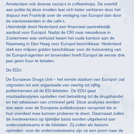
Amsterdam ook diverse razzia’s in coffeeshops. De overkill
aan politie bij deze invallen laat zich beter verklaren door het
dispuut met Frankrijk over de vestiging van Europol dan door
de wantoestanden in die cafe’s.
Uiteindelijk deed Nederland een financieel aantrekkelijk
aanbod voor Europol. Nadat de CRI naar nieuwbouw in
Zoetermeer was verhuisd kwam het oude kantoor aan de
Raamweg in Den Haag voor Europol beschikbaar. Nederland
stelt een miljoen gulden beschikbaar voor de huisvesting van
de Europol-agenten en bovendien hoeft Europol de eerste drie
jaar geen huur te betalen.
De EDU
De European Drugs Unit – het eerste stadium van Europol -zal
uitgroeien tot een organisatie van veertig tot vijftig
politiemensen uit de EG-lidstaten. De EDU gaat
misdaadanalyses opstellen met betrekking tot de drugshandel
en het witwassen van crimineel geld. Deze analyses worden
dan weer over de Europese politiekorpsen verspreid die er
hun voordeel mee kunnen proberen te doen. Daarnaast zullen
de medewerkers op tijdelijke basis worden uitgeleend aan
onderzoeksteams in de lidstaten. Zij zullen als liaisons
optreden: voor de onderzoeksteams zijn ze een poort naar de