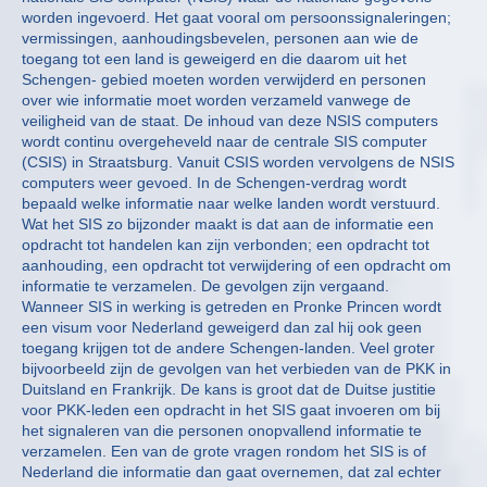
worden ingevoerd. Het gaat vooral om persoonssignaleringen;
vermissingen, aanhoudingsbevelen, personen aan wie de
toegang tot een land is geweigerd en die daarom uit het
Schengen- gebied moeten worden verwijderd en personen
over wie informatie moet worden verzameld vanwege de
veiligheid van de staat. De inhoud van deze NSIS computers
wordt continu overgeheveld naar de centrale SIS computer
(CSIS) in Straatsburg. Vanuit CSIS worden vervolgens de NSIS
computers weer gevoed. In de Schengen-verdrag wordt
bepaald welke informatie naar welke landen wordt verstuurd.
Wat het SIS zo bijzonder maakt is dat aan de informatie een
opdracht tot handelen kan zijn verbonden; een opdracht tot
aanhouding, een opdracht tot verwijdering of een opdracht om
informatie te verzamelen. De gevolgen zijn vergaand.
Wanneer SIS in werking is getreden en Pronke Princen wordt
een visum voor Nederland geweigerd dan zal hij ook geen
toegang krijgen tot de andere Schengen-landen. Veel groter
bijvoorbeeld zijn de gevolgen van het verbieden van de PKK in
Duitsland en Frankrijk. De kans is groot dat de Duitse justitie
voor PKK-leden een opdracht in het SIS gaat invoeren om bij
het signaleren van die personen onopvallend informatie te
verzamelen. Een van de grote vragen rondom het SIS is of
Nederland die informatie dan gaat overnemen, dat zal echter