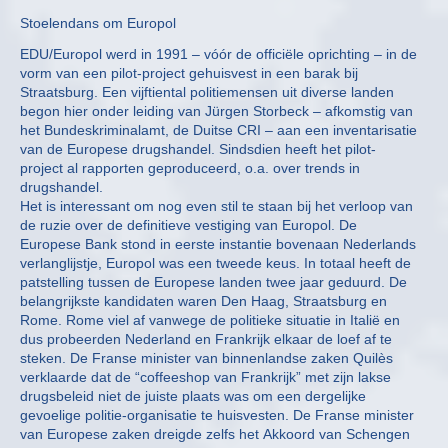
Stoelendans om Europol
EDU/Europol werd in 1991 – vóór de officiële oprichting – in de
vorm van een pilot-project gehuisvest in een barak bij
Straatsburg. Een vijftiental politiemensen uit diverse landen
begon hier onder leiding van Jürgen Storbeck – afkomstig van
het Bundeskriminalamt, de Duitse CRI – aan een inventarisatie
van de Europese drugshandel. Sindsdien heeft het pilot-
project al rapporten geproduceerd, o.a. over trends in
drugshandel.
Het is interessant om nog even stil te staan bij het verloop van
de ruzie over de definitieve vestiging van Europol. De
Europese Bank stond in eerste instantie bovenaan Nederlands
verlanglijstje, Europol was een tweede keus. In totaal heeft de
patstelling tussen de Europese landen twee jaar geduurd. De
belangrijkste kandidaten waren Den Haag, Straatsburg en
Rome. Rome viel af vanwege de politieke situatie in Italië en
dus probeerden Nederland en Frankrijk elkaar de loef af te
steken. De Franse minister van binnenlandse zaken Quilès
verklaarde dat de “coffeeshop van Frankrijk” met zijn lakse
drugsbeleid niet de juiste plaats was om een dergelijke
gevoelige politie-organisatie te huisvesten. De Franse minister
van Europese zaken dreigde zelfs het Akkoord van Schengen