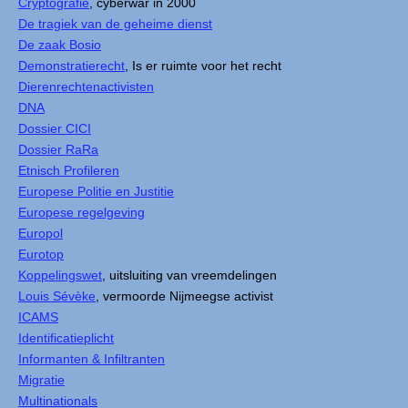
Cryptografie
, cyberwar in 2000
De tragiek van de geheime dienst
De zaak Bosio
Demonstratierecht
, Is er ruimte voor het recht
Dierenrechtenactivisten
DNA
Dossier CICI
Dossier RaRa
Etnisch Profileren
Europese Politie en Justitie
Europese regelgeving
Europol
Eurotop
Koppelingswet
, uitsluiting van vreemdelingen
Louis Sévèke
, vermoorde Nijmeegse activist
ICAMS
Identificatieplicht
Informanten & Infiltranten
Migratie
Multinationals