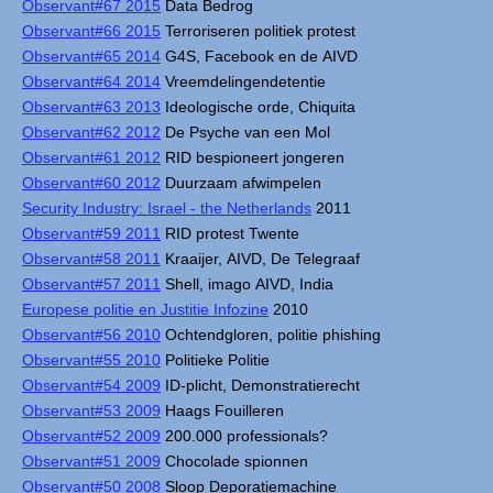
Observant#67 2015
Data Bedrog
Observant#66 2015
Terroriseren politiek protest
Observant#65 2014
G4S, Facebook en de AIVD
Observant#64 2014
Vreemdelingendetentie
Observant#63 2013
Ideologische orde, Chiquita
Observant#62 2012
De Psyche van een Mol
Observant#61 2012
RID bespioneert jongeren
Observant#60 2012
Duurzaam afwimpelen
Security Industry: Israel - the Netherlands
2011
Observant#59 2011
RID protest Twente
Observant#58 2011
Kraaijer, AIVD, De Telegraaf
Observant#57 2011
Shell, imago AIVD, India
Europese politie en Justitie Infozine
2010
Observant#56 2010
Ochtendgloren, politie phishing
Observant#55 2010
Politieke Politie
Observant#54 2009
ID-plicht, Demonstratierecht
Observant#53 2009
Haags Fouilleren
Observant#52 2009
200.000 professionals?
Observant#51 2009
Chocolade spionnen
Observant#50 2008
Sloop Deporatiemachine