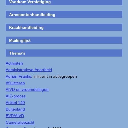
Voorkom Vernietiging
Arrestantenhandleiding
Kraakhandleiding
Mailinglijst
Thema's
Activisten
Administratieve Apartheid
Adrian Franks
, infiltrant in actiegroepen
Afluisteren
AIVD en vreemdelingen
AIZ-proces
Artikel 140
Buitenland
BVD/AIVD
Cameratoezicht