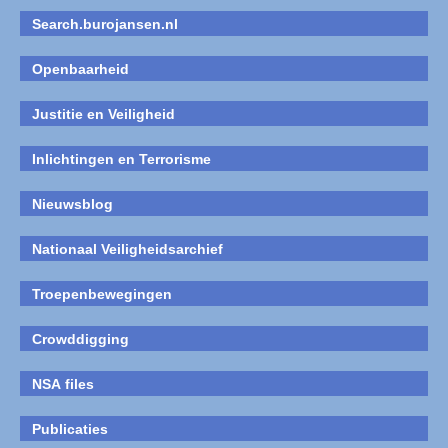
Search.burojansen.nl
Openbaarheid
Justitie en Veiligheid
Inlichtingen en Terrorisme
Nieuwsblog
Nationaal Veiligheidsarchief
Troepenbewegingen
Crowddigging
NSA files
Publicaties