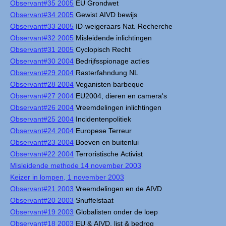
Observant#35 2005
EU Grondwet
Observant#34 2005
Gewist AIVD bewijs
Observant#33 2005
ID-weigeraars Nat. Recherche
Observant#32 2005
Misleidende inlichtingen
Observant#31 2005
Cyclopisch Recht
Observant#30 2004
Bedrijfsspionage acties
Observant#29 2004
Rasterfahndung NL
Observant#28 2004
Veganisten barbeque
Observant#27 2004
EU2004, dieren en camera's
Observant#26 2004
Vreemdelingen inlichtingen
Observant#25 2004
Incidentenpolitiek
Observant#24 2004
Europese Terreur
Observant#23 2004
Boeven en buitenlui
Observant#22 2004
Terroristische Activist
Misleidende methode 14 november 2003
Keizer in lompen, 1 november 2003
Observant#21 2003
Vreemdelingen en de AIVD
Observant#20 2003
Snuffelstaat
Observant#19 2003
Globalisten onder de loep
Observant#18 2003
EU & AIVD, list & bedrog