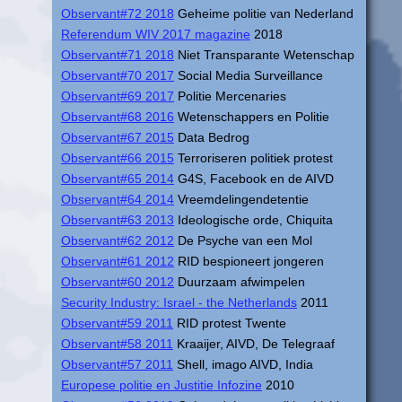
Observant#72 2018
Geheime politie van Nederland
Referendum WIV 2017 magazine
2018
Observant#71 2018
Niet Transparante Wetenschap
Observant#70 2017
Social Media Surveillance
Observant#69 2017
Politie Mercenaries
Observant#68 2016
Wetenschappers en Politie
Observant#67 2015
Data Bedrog
Observant#66 2015
Terroriseren politiek protest
Observant#65 2014
G4S, Facebook en de AIVD
Observant#64 2014
Vreemdelingendetentie
Observant#63 2013
Ideologische orde, Chiquita
Observant#62 2012
De Psyche van een Mol
Observant#61 2012
RID bespioneert jongeren
Observant#60 2012
Duurzaam afwimpelen
Security Industry: Israel - the Netherlands
2011
Observant#59 2011
RID protest Twente
Observant#58 2011
Kraaijer, AIVD, De Telegraaf
Observant#57 2011
Shell, imago AIVD, India
Europese politie en Justitie Infozine
2010