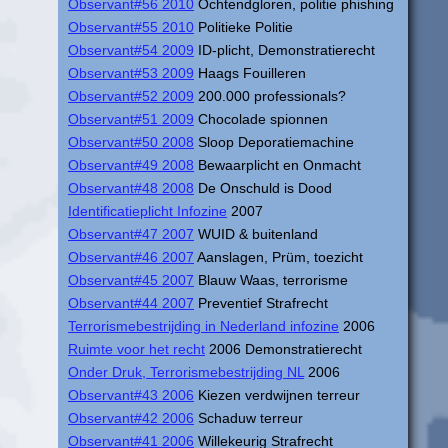
Observant#56 2010
Ochtendgloren, politie phishing
Observant#55 2010
Politieke Politie
Observant#54 2009
ID-plicht, Demonstratierecht
Observant#53 2009
Haags Fouilleren
Observant#52 2009
200.000 professionals?
Observant#51 2009
Chocolade spionnen
Observant#50 2008
Sloop Deporatiemachine
Observant#49 2008
Bewaarplicht en Onmacht
Observant#48 2008
De Onschuld is Dood
Identificatieplicht Infozine
2007
Observant#47 2007
WUID & buitenland
Observant#46 2007
Aanslagen, Prüm, toezicht
Observant#45 2007
Blauw Waas, terrorisme
Observant#44 2007
Preventief Strafrecht
Terrorismebestrijding in Nederland infozine
2006
Ruimte voor het recht
2006 Demonstratierecht
Onder Druk, Terrorismebestrijding NL
2006
Observant#43 2006
Kiezen verdwijnen terreur
Observant#42 2006
Schaduw terreur
Observant#41 2006
Willekeurig Strafrecht