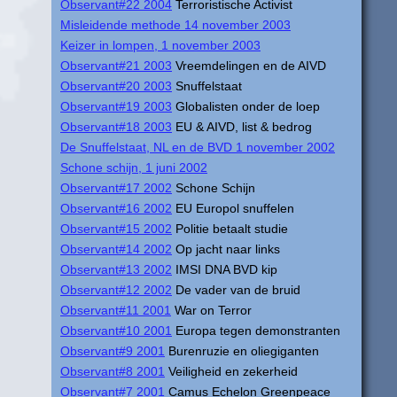
Observant#22 2004
Terroristische Activist
Misleidende methode 14 november 2003
Keizer in lompen, 1 november 2003
Observant#21 2003
Vreemdelingen en de AIVD
Observant#20 2003
Snuffelstaat
Observant#19 2003
Globalisten onder de loep
Observant#18 2003
EU & AIVD, list & bedrog
De Snuffelstaat, NL en de BVD 1 november 2002
Schone schijn, 1 juni 2002
Observant#17 2002
Schone Schijn
Observant#16 2002
EU Europol snuffelen
Observant#15 2002
Politie betaalt studie
Observant#14 2002
Op jacht naar links
Observant#13 2002
IMSI DNA BVD kip
Observant#12 2002
De vader van de bruid
Observant#11 2001
War on Terror
Observant#10 2001
Europa tegen demonstranten
Observant#9 2001
Burenruzie en oliegiganten
Observant#8 2001
Veiligheid en zekerheid
Observant#7 2001
Camus Echelon Greenpeace