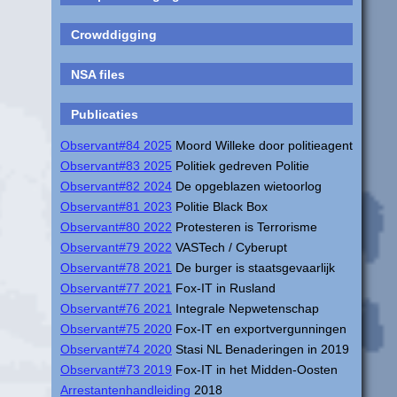
Crowddigging
NSA files
Publicaties
Observant#84 2025
Moord Willeke door politieagent
Observant#83 2025
Politiek gedreven Politie
Observant#82 2024
De opgeblazen wietoorlog
Observant#81 2023
Politie Black Box
Observant#80 2022
Protesteren is Terrorisme
Observant#79 2022
VASTech / Cyberupt
Observant#78 2021
De burger is staatsgevaarlijk
Observant#77 2021
Fox-IT in Rusland
Observant#76 2021
Integrale Nepwetenschap
Observant#75 2020
Fox-IT en exportvergunningen
Observant#74 2020
Stasi NL Benaderingen in 2019
Observant#73 2019
Fox-IT in het Midden-Oosten
Arrestantenhandleiding
2018