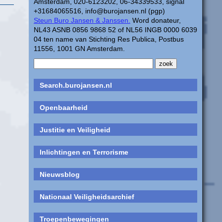
Amsterdam, 020-6123202, 06-34339533, signal
+31684065516, info@burojansen.nl (pgp)
Steun Buro Jansen & Janssen.
Word donateur,
NL43 ASNB 0856 9868 52 of NL56 INGB 0000 6039
04 ten name van Stichting Res Publica, Postbus
11556, 1001 GN Amsterdam.
Search.burojansen.nl
Openbaarheid
Justitie en Veiligheid
Inlichtingen en Terrorisme
Nieuwsblog
Nationaal Veiligheidsarchief
Troepenbewegingen