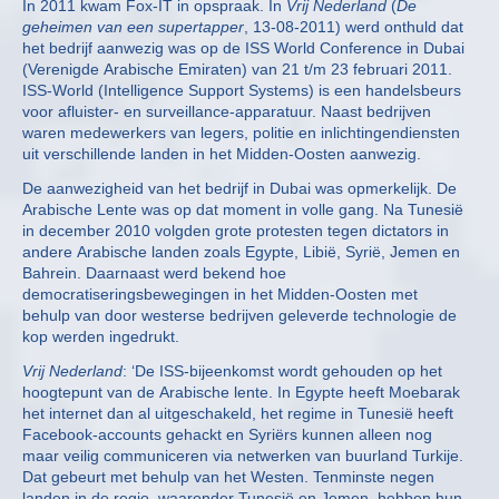
In 2011 kwam Fox-IT in opspraak. In
Vrij Nederland
(
De
geheimen van een supertapper
, 13-08-2011) werd onthuld dat
het bedrijf aanwezig was op de ISS World Conference in Dubai
(Verenigde Arabische Emiraten) van 21 t/m 23 februari 2011.
ISS-World (Intelligence Support Systems) is een handelsbeurs
voor afluister- en surveillance-apparatuur. Naast bedrijven
waren medewerkers van legers, politie en inlichtingendiensten
uit verschillende landen in het Midden-Oosten aanwezig.
De aanwezigheid van het bedrijf in Dubai was opmerkelijk. De
Arabische Lente was op dat moment in volle gang. Na Tunesië
in december 2010 volgden grote protesten tegen dictators in
andere Arabische landen zoals Egypte, Libië, Syrië, Jemen en
Bahrein. Daarnaast werd bekend hoe
democratiseringsbewegingen in het Midden-Oosten met
behulp van door westerse bedrijven geleverde technologie de
kop werden ingedrukt.
Vrij Nederland
: ‘De ISS-bijeenkomst wordt gehouden op het
hoogtepunt van de Arabische lente. In Egypte heeft Moebarak
het internet dan al uitgeschakeld, het regime in Tunesië heeft
Facebook-accounts gehackt en Syriërs kunnen alleen nog
maar veilig communiceren via netwerken van buurland Turkije.
Dat gebeurt met behulp van het Westen. Tenminste negen
landen in de regio, waaronder Tunesië en Jemen, hebben hun