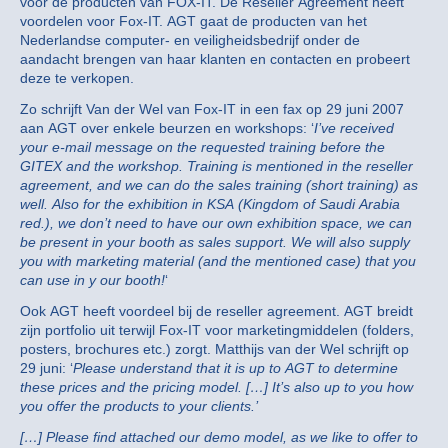
voor de producten van FOX-IT. De Reseller Agreement heeft
voordelen voor Fox-IT. AGT gaat de producten van het
Nederlandse computer- en veiligheidsbedrijf onder de
aandacht brengen van haar klanten en contacten en probeert
deze te verkopen.
Zo schrijft Van der Wel van Fox-IT in een fax op 29 juni 2007
aan AGT over enkele beurzen en workshops: ‘
I’ve received
your e-mail message on the requested training before the
GITEX and the workshop.
Training is mentioned in the reseller
agreement, and we can do the sales training (short training) as
well. Also for the exhibition in KSA (Kingdom of Saudi Arabia
red.), we don’t need to have our own exhibition space, we can
be present in your booth as sales support. We will also supply
you with marketing material (and the mentioned case) that you
can use in y our booth!
‘
Ook AGT heeft voordeel bij de reseller agreement. AGT breidt
zijn portfolio uit terwijl Fox-IT voor marketingmiddelen (folders,
posters, brochures etc.) zorgt. Matthijs van der Wel schrijft op
29 juni: ‘
Please understand that it is up to AGT to determine
these prices and the pricing model. […] It’s also up to you how
you offer the products to your clients.’
[…] Please find attached our demo model, as we like to offer to