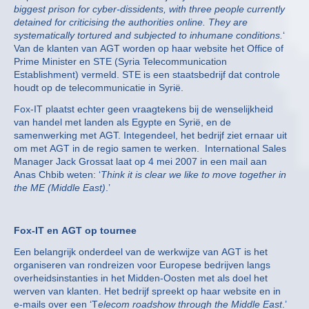
biggest prison for cyber-dissidents, with three people currently
detained for criticising the authorities online. They are
systematically tortured and subjected to inhumane conditions.
‘
Van de klanten van AGT worden op haar website het Office of
Prime Minister en STE (Syria Telecommunication
Establishment) vermeld. STE is een staatsbedrijf dat controle
houdt op de telecommunicatie in Syrië.
Fox-IT plaatst echter geen vraagtekens bij de wenselijkheid
van handel met landen als Egypte en Syrië, en de
samenwerking met AGT. Integendeel, het bedrijf ziet ernaar uit
om met AGT in de regio samen te werken. International Sales
Manager Jack Grossat laat op 4 mei 2007 in een mail aan
Anas Chbib weten: ‘
Think it is clear we like to move together in
the ME (Middle East)
.’
Fox-IT en AGT op tournee
Een belangrijk onderdeel van de werkwijze van AGT is het
organiseren van rondreizen voor Europese bedrijven langs
overheidsinstanties in het Midden-Oosten met als doel het
werven van klanten. Het bedrijf spreekt op haar website en in
e-mails over een ‘T
elecom roadshow through the Middle East
.’