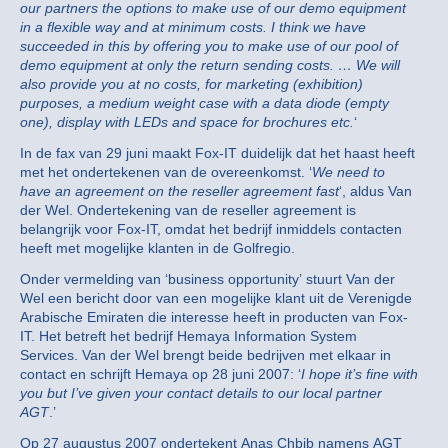
our partners the options to make use of our demo equipment
in a flexible way and at minimum costs. I think we have
succeeded in this by offering you to make use of our pool of
demo equipment at only the return sending costs. … We will
also provide you at no costs, for marketing (exhibition)
purposes, a medium weight case with a data diode (empty
one), display with LEDs and space for brochures etc.
‘
In de fax van 29 juni maakt Fox-IT duidelijk dat het haast heeft
met het ondertekenen van de overeenkomst. ‘
We need to
have an agreement on the reseller agreement fast
‘, aldus Van
der Wel. Ondertekening van de reseller agreement is
belangrijk voor Fox-IT, omdat het bedrijf inmiddels contacten
heeft met mogelijke klanten in de Golfregio.
Onder vermelding van ‘business opportunity’ stuurt Van der
Wel een bericht door van een mogelijke klant uit de Verenigde
Arabische Emiraten die interesse heeft in producten van Fox-
IT. Het betreft het bedrijf Hemaya Information System
Services. Van der Wel brengt beide bedrijven met elkaar in
contact en schrijft Hemaya op 28 juni 2007: ‘
I hope it’s fine with
you but I’ve given your contact details to our local partner
AGT
.’
Op 27 augustus 2007 ondertekent Anas Chbib namens AGT