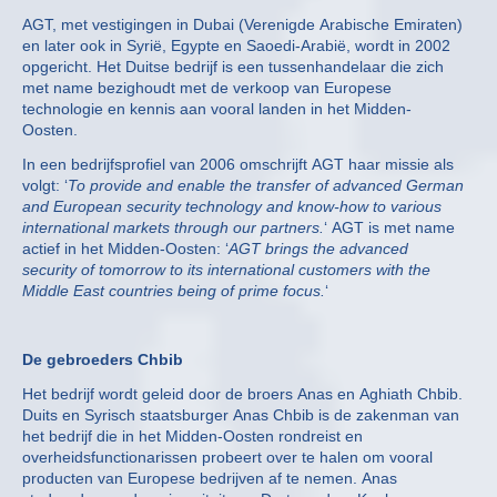
AGT, met vestigingen in Dubai (Verenigde Arabische Emiraten)
en later ook in Syrië, Egypte en Saoedi-Arabië, wordt in 2002
opgericht. Het Duitse bedrijf is een tussenhandelaar die zich
met name bezighoudt met de verkoop van Europese
technologie en kennis aan vooral landen in het Midden-
Oosten.
In een bedrijfsprofiel van 2006 omschrijft AGT haar missie als
volgt: ‘
To provide and enable the transfer of advanced German
and European security technology and know-how to various
international markets through our partners.
‘ AGT is met name
actief in het Midden-Oosten: ‘
AGT brings the advanced
security of tomorrow to its international customers with the
Middle East countries being of prime focus.
‘
De gebroeders Chbib
Het bedrijf wordt geleid door de broers Anas en Aghiath Chbib.
Duits en Syrisch staatsburger Anas Chbib is de zakenman van
het bedrijf die in het Midden-Oosten rondreist en
overheidsfunctionarissen probeert over te halen om vooral
producten van Europese bedrijven af te nemen. Anas