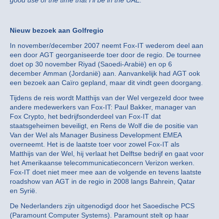
good use of the time that I’ll be in the UAE.
‘
Nieuw bezoek aan Golfregio
In november/december 2007 neemt Fox-IT wederom deel aan
een door AGT georganiseerde toer door de regio. De tournee
doet op 30 november Riyad (Saoedi-Arabië) en op 6
december Amman (Jordanië) aan. Aanvankelijk had AGT ook
een bezoek aan Caïro gepland, maar dit vindt geen doorgang.
Tijdens de reis wordt Matthijs van der Wel vergezeld door twee
andere medewerkers van Fox-IT: Paul Bakker, manager van
Fox Crypto, het bedrijfsonderdeel van Fox-IT dat
staatsgeheimen beveiligt, en Rens de Wolf die de positie van
Van der Wel als Manager Business Development EMEA
overneemt. Het is de laatste toer voor zowel Fox-IT als
Matthijs van der Wel, hij verlaat het Delftse bedrijf en gaat voor
het Amerikaanse telecommunicatieconcern Verizon werken.
Fox-IT doet niet meer mee aan de volgende en tevens laatste
roadshow van AGT in de regio in 2008 langs Bahrein, Qatar
en Syrië.
De Nederlanders zijn uitgenodigd door het Saoedische PCS
(Paramount Computer Systems). Paramount stelt op haar