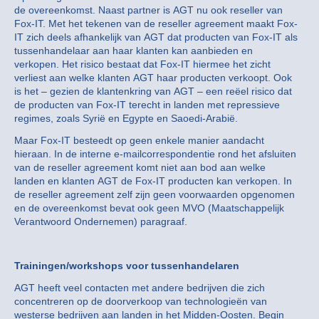
de overeenkomst. Naast partner is AGT nu ook reseller van
Fox-IT. Met het tekenen van de reseller agreement maakt Fox-
IT zich deels afhankelijk van AGT dat producten van Fox-IT als
tussenhandelaar aan haar klanten kan aanbieden en
verkopen. Het risico bestaat dat Fox-IT hiermee het zicht
verliest aan welke klanten AGT haar producten verkoopt. Ook
is het – gezien de klantenkring van AGT – een reëel risico dat
de producten van Fox-IT terecht in landen met repressieve
regimes, zoals Syrië en Egypte en Saoedi-Arabië.
Maar Fox-IT besteedt op geen enkele manier aandacht
hieraan. In de interne e-mailcorrespondentie rond het afsluiten
van de reseller agreement komt niet aan bod aan welke
landen en klanten AGT de Fox-IT producten kan verkopen. In
de reseller agreement zelf zijn geen voorwaarden opgenomen
en de overeenkomst bevat ook geen MVO (Maatschappelijk
Verantwoord Ondernemen) paragraaf.
Trainingen/workshops voor tussenhandelaren
AGT heeft veel contacten met andere bedrijven die zich
concentreren op de doorverkoop van technologieën van
westerse bedrijven aan landen in het Midden-Oosten. Begin