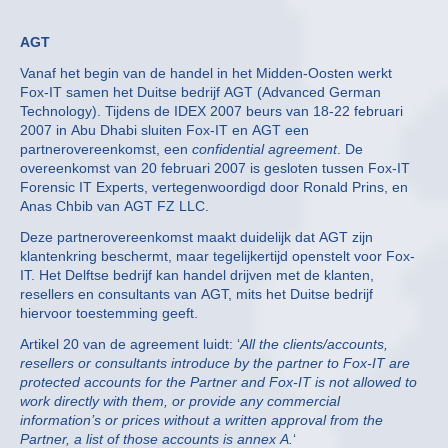
AGT
Vanaf het begin van de handel in het Midden-Oosten werkt
Fox-IT samen het Duitse bedrijf AGT (Advanced German
Technology). Tijdens de IDEX 2007 beurs van 18-22 februari
2007 in Abu Dhabi sluiten Fox-IT en AGT een
partnerovereenkomst, een
confidential agreement
. De
overeenkomst van 20 februari 2007 is gesloten tussen Fox-IT
Forensic IT Experts, vertegenwoordigd door Ronald Prins, en
Anas Chbib van AGT FZ LLC.
Deze partnerovereenkomst maakt duidelijk dat AGT zijn
klantenkring beschermt, maar tegelijkertijd openstelt voor Fox-
IT. Het Delftse bedrijf kan handel drijven met de klanten,
resellers en consultants van AGT, mits het Duitse bedrijf
hiervoor toestemming geeft.
Artikel 20 van de agreement luidt: ‘
All the clients/accounts,
resellers or consultants introduce by the partner to Fox-IT are
protected accounts for the Partner and Fox-IT is not allowed to
work directly with them, or provide any commercial
information’s or prices without a written approval from the
Partner, a list of those accounts is annex A.
‘