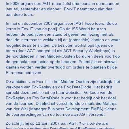
In 2006 organiseert AGT maar liefst drie tours: in de maanden,
januari, september en oktober. Fox-IT neemt nog niet deel
aan deze tours.
In mei en december 2007 organiseert AGT twee toers. Beide
keren is Fox-IT van de partij. Op de ISS World beurzen
hebben de bedrijven een stand of geven een lezing met als
doel de interesse te wekken bij de (potentiële) klanten en waar
mogelijk deals te sluiten. De besloten workshops tijdens de
toers (door AGT aangeduid als AGT Security Workshops) in
de hoofdsteden in het Midden-Oosten borduren deels voort op
de gemaakte contacten op de beurzen. Potentiële en nieuwe
klanten worden verder overtuigd om orders te plaatsen bij de
Europese bedrijven.
De ambities van Fox-IT in het Midden-Oosten zijn duidelijk: het
verkopen van FoxReplay en de Fox DataDiode. Het bedrijf
spreekt deze ambitie uit op haar websites. Verkoop van de
FoxReplay en Fox DataDiode is voor het bedrijf ook het doel
van de tournee. Dit blijkt uit verschillende e-mails die Matthijs
van der Wel (Manager Business Development EMEA) tijdens
de voorbereidingen van de tournee aan AGT verzendt.
Zo schrijft hij op 12 april 2007 aan AGT: ‘
For now we are
focussing on selling our Datadiode and FoxReplay products