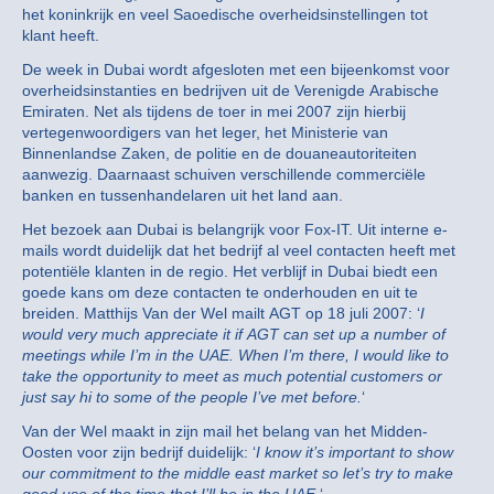
het koninkrijk en veel Saoedische overheidsinstellingen tot
klant heeft.
De week in Dubai wordt afgesloten met een bijeenkomst voor
overheidsinstanties en bedrijven uit de Verenigde Arabische
Emiraten. Net als tijdens de toer in mei 2007 zijn hierbij
vertegenwoordigers van het leger, het Ministerie van
Binnenlandse Zaken, de politie en de douaneautoriteiten
aanwezig. Daarnaast schuiven verschillende commerciële
banken en tussenhandelaren uit het land aan.
Het bezoek aan Dubai is belangrijk voor Fox-IT. Uit interne e-
mails wordt duidelijk dat het bedrijf al veel contacten heeft met
potentiële klanten in de regio. Het verblijf in Dubai biedt een
goede kans om deze contacten te onderhouden en uit te
breiden. Matthijs Van der Wel mailt AGT op 18 juli 2007: ‘
I
would very much appreciate it if AGT can set up a number of
meetings while I’m in the UAE. When I’m there, I would like to
take the opportunity to meet as much potential customers or
just say hi to some of the people I’ve met before.
‘
Van der Wel maakt in zijn mail het belang van het Midden-
Oosten voor zijn bedrijf duidelijk: ‘
I know it’s important to show
our commitment to the middle east market so let’s try to make