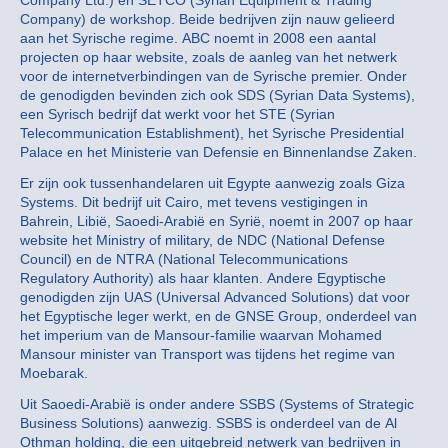
Company Ltd.) en SETCO (Syrian Equipment & Trading
Company) de workshop. Beide bedrijven zijn nauw gelieerd
aan het Syrische regime. ABC noemt in 2008 een aantal
projecten op haar website, zoals de aanleg van het netwerk
voor de internetverbindingen van de Syrische premier. Onder
de genodigden bevinden zich ook SDS (Syrian Data Systems),
een Syrisch bedrijf dat werkt voor het STE (Syrian
Telecommunication Establishment), het Syrische Presidential
Palace en het Ministerie van Defensie en Binnenlandse Zaken.
Er zijn ook tussenhandelaren uit Egypte aanwezig zoals Giza
Systems. Dit bedrijf uit Cairo, met tevens vestigingen in
Bahrein, Libië, Saoedi-Arabië en Syrië, noemt in 2007 op haar
website het Ministry of military, de NDC (National Defense
Council) en de NTRA (National Telecommunications
Regulatory Authority) als haar klanten. Andere Egyptische
genodigden zijn UAS (Universal Advanced Solutions) dat voor
het Egyptische leger werkt, en de GNSE Group, onderdeel van
het imperium van de Mansour-familie waarvan Mohamed
Mansour minister van Transport was tijdens het regime van
Moebarak.
Uit Saoedi-Arabië is onder andere SSBS (Systems of Strategic
Business Solutions) aanwezig. SSBS is onderdeel van de Al
Othman holding, die een uitgebreid netwerk van bedrijven in