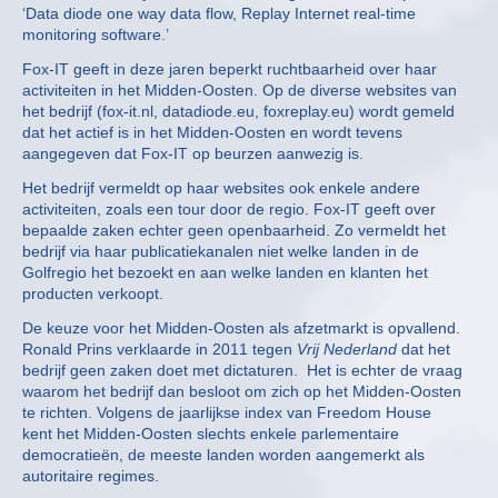
‘Data diode one way data flow, Replay Internet real-time
monitoring software.’
Fox-IT geeft in deze jaren beperkt ruchtbaarheid over haar
activiteiten in het Midden-Oosten. Op de diverse websites van
het bedrijf (fox-it.nl, datadiode.eu, foxreplay.eu) wordt gemeld
dat het actief is in het Midden-Oosten en wordt tevens
aangegeven dat Fox-IT op beurzen aanwezig is.
Het bedrijf vermeldt op haar websites ook enkele andere
activiteiten, zoals een tour door de regio. Fox-IT geeft over
bepaalde zaken echter geen openbaarheid. Zo vermeldt het
bedrijf via haar publicatiekanalen niet welke landen in de
Golfregio het bezoekt en aan welke landen en klanten het
producten verkoopt.
De keuze voor het Midden-Oosten als afzetmarkt is opvallend.
Ronald Prins verklaarde in 2011 tegen
Vrij Nederland
dat het
bedrijf geen zaken doet met dictaturen. Het is echter de vraag
waarom het bedrijf dan besloot om zich op het Midden-Oosten
te richten. Volgens de jaarlijkse index van Freedom House
kent het Midden-Oosten slechts enkele parlementaire
democratieën, de meeste landen worden aangemerkt als
autoritaire regimes.