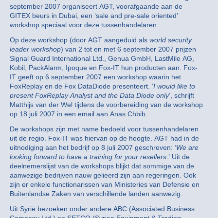
september 2007 organiseert AGT, voorafgaande aan de
GITEX beurs in Dubai, een ‘sale and pre-sale oriented’
workshop speciaal voor deze tussenhandelaren.
Op deze workshop (door AGT aangeduid als
world security
leader workshop
) van 2 tot en met 6 september 2007 prijzen
Signal Guard International Ltd., Genua GmbH, LastMile AG,
Kobil, PackAlarm, Ipoque en Fox-IT hun producten aan. Fox-
IT geeft op 6 september 2007 een workshop waarin het
FoxReplay en de Fox DataDiode presenteert. ‘
I would like to
present FoxReplay Analyst and the Data Diode only
‘, schrijft
Matthijs van der Wel tijdens de voorbereiding van de workshop
op 18 juli 2007 in een email aan Anas Chbib.
De workshops zijn met name bedoeld voor tussenhandelaren
uit de regio. Fox-IT was hiervan op de hoogte. AGT had in de
uitnodiging aan het bedrijf op 8 juli 2007 geschreven: ‘
We are
looking forward to have a training for your resellers
.’ Uit de
deelnemerslijst van de workshops blijkt dat sommige van de
aanwezige bedrijven nauw gelieerd zijn aan regeringen. Ook
zijn er enkele functionarissen van Ministeries van Defensie en
Buitenlandse Zaken van verschillende landen aanwezig.
Uit Syrië bezoeken onder andere ABC (Associated Business