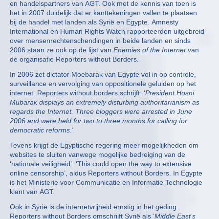
en handelspartners van AGT. Ook met de kennis van toen is
het in 2007 duidelijk dat er kanttekeningen vallen te plaatsen
bij de handel met landen als Syrië en Egypte. Amnesty
International en Human Rights Watch rapporteerden uitgebreid
over mensenrechtenschendingen in beide landen en sinds
2006 staan ze ook op de lijst van
Enemies of the Internet
van
de organisatie Reporters without Borders.
In 2006 zet dictator Moebarak van Egypte vol in op controle,
surveillance en vervolging van oppositionele geluiden op het
internet. Reporters without borders schrijft: ‘
President Hosni
Mubarak displays an extremely disturbing authoritarianism as
regards the Internet. Three bloggers were arrested in June
2006 and were held for two to three months for calling for
democratic reforms
.’
Tevens krijgt de Egyptische regering meer mogelijkheden om
websites te sluiten vanwege mogelijke bedreiging van de
‘nationale veiligheid’. ‘This could open the way to extensive
online censorship’, aldus Reporters without Borders. In Egypte
is het Ministerie voor Communicatie en Informatie Technologie
klant van AGT.
Ook in Syrië is de internetvrijheid ernstig in het geding.
Reporters without Borders omschrijft Syrië als ‘
Middle East’s