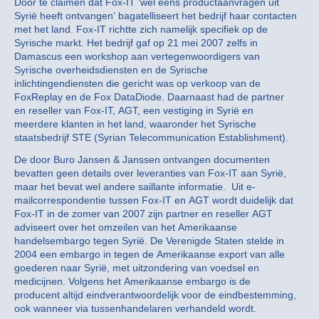
Door te claimen dat Fox-IT ‘wel eens productaanvragen uit
Syrië heeft ontvangen’ bagatelliseert het bedrijf haar contacten
met het land. Fox-IT richtte zich namelijk specifiek op de
Syrische markt. Het bedrijf gaf op 21 mei 2007 zelfs in
Damascus een workshop aan vertegenwoordigers van
Syrische overheidsdiensten en de Syrische
inlichtingendiensten die gericht was op verkoop van de
FoxReplay en de Fox DataDiode. Daarnaast had de partner
en reseller van Fox-IT, AGT, een vestiging in Syrië en
meerdere klanten in het land, waaronder het Syrische
staatsbedrijf STE (Syrian Telecommunication Establishment).
De door Buro Jansen & Janssen ontvangen documenten
bevatten geen details over leveranties van Fox-IT aan Syrië,
maar het bevat wel andere saillante informatie. Uit e-
mailcorrespondentie tussen Fox-IT en AGT wordt duidelijk dat
Fox-IT in de zomer van 2007 zijn partner en reseller AGT
adviseert over het omzeilen van het Amerikaanse
handelsembargo tegen Syrië. De Verenigde Staten stelde in
2004 een embargo in tegen de Amerikaanse export van alle
goederen naar Syrië, met uitzondering van voedsel en
medicijnen. Volgens het Amerikaanse embargo is de
producent altijd eindverantwoordelijk voor de eindbestemming,
ook wanneer via tussenhandelaren verhandeld wordt.