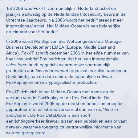
Tot 2006 was Fox-IT voornamelijk in Nederland actief en
jaarlijks aanwezig op de Nederlandse Infosecurity beurs in de
Utrechtse Jaarbeurs. Na 2006 wordt het bedrijf steeds meer
internationaal actief. Het Midden-Oosten is een belangrijke
groeimarkt voor het bedrijf.
In 2006 wordt Matthijs van der Wel aangesteld als Manager
Business Development EMEA (Europe, Middle East and
Africa). Fox-IT schrijft december 2006 in het elfde nummer van
haar nieuwsbrief Fox berichten dat het ‘een internationale
sales force
heeft opgericht waarmee we voornamelijk
producten aan
law enforcement
organisaties zullen aanbieden.
Denk hierbij aan de data diode, de tapanalyse software
FoxReplay en onze cryptografische producten.’
Fox-IT richt zich in het Midden-Oosten met name op de
verkoop van de FoxReplay en de Fox DataDiode. De
FoxReplay is vanaf 2006 op de markt en behelst interceptie-
apparatuur om het internetverkeer al dan niet
real time
te
analyseren. De Fox DataDiode is een soort
eenrichtingsverkeer firewall tussen een publiek en een privaat
netwerk waarmee toegang tot vertrouwelijke informatie kan
worden gereguleerd.