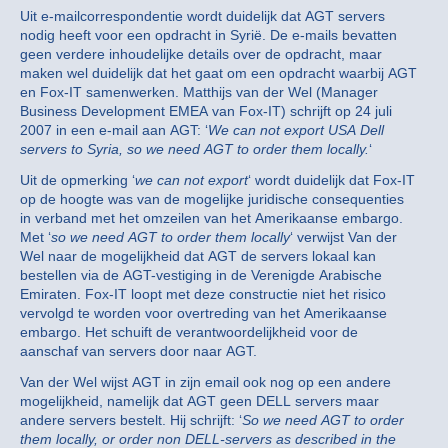
Uit e-mailcorrespondentie wordt duidelijk dat AGT servers
nodig heeft voor een opdracht in Syrië. De e-mails bevatten
geen verdere inhoudelijke details over de opdracht, maar
maken wel duidelijk dat het gaat om een opdracht waarbij AGT
en Fox-IT samenwerken. Matthijs van der Wel (Manager
Business Development EMEA van Fox-IT) schrijft op 24 juli
2007 in een e-mail aan AGT: ‘
We can not export USA Dell
servers to Syria, so we need AGT to order them locally.
‘
Uit de opmerking ‘
we can not export
‘ wordt duidelijk dat Fox-IT
op de hoogte was van de mogelijke juridische consequenties
in verband met het omzeilen van het Amerikaanse embargo.
Met ‘
so we need AGT to order them locally
‘ verwijst Van der
Wel naar de mogelijkheid dat AGT de servers lokaal kan
bestellen via de AGT-vestiging in de Verenigde Arabische
Emiraten. Fox-IT loopt met deze constructie niet het risico
vervolgd te worden voor overtreding van het Amerikaanse
embargo. Het schuift de verantwoordelijkheid voor de
aanschaf van servers door naar AGT.
Van der Wel wijst AGT in zijn email ook nog op een andere
mogelijkheid, namelijk dat AGT geen DELL servers maar
andere servers bestelt. Hij schrijft: ‘
So we need AGT to order
them locally, or order non DELL-servers as described in the