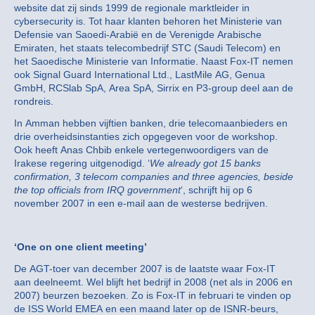
website dat zij sinds 1999 de regionale marktleider in
cybersecurity is. Tot haar klanten behoren het Ministerie van
Defensie van Saoedi-Arabië en de Verenigde Arabische
Emiraten, het staats telecombedrijf STC (Saudi Telecom) en
het Saoedische Ministerie van Informatie. Naast Fox-IT nemen
ook Signal Guard International Ltd., LastMile AG, Genua
GmbH, RCSlab SpA, Area SpA, Sirrix en P3-group deel aan de
rondreis.
In Amman hebben vijftien banken, drie telecomaanbieders en
drie overheidsinstanties zich opgegeven voor de workshop.
Ook heeft Anas Chbib enkele vertegenwoordigers van de
Irakese regering uitgenodigd. ‘
We already got 15 banks
confirmation, 3 telecom companies and three agencies, beside
the top officials from IRQ government
‘, schrijft hij op 6
november 2007 in een e-mail aan de westerse bedrijven.
‘One on one client meeting’
De AGT-toer van december 2007 is de laatste waar Fox-IT
aan deelneemt. Wel blijft het bedrijf in 2008 (net als in 2006 en
2007) beurzen bezoeken. Zo is Fox-IT in februari te vinden op
de ISS World EMEA en een maand later op de ISNR-beurs,