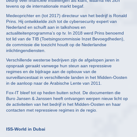
bedrijf veel financiële instellingen als klant, waarna het zich
tevens op de internationale markt begaf.
Medeoprichter en (tot 2017) directeur van het bedrijf is Ronald
Prins. Hij ontwikkelde zich tot de cybersecurity expert van
Nederland en schuift aan in talkshows en
actualiteitenprogramma’s op tv. In 2018 werd Prins benoemd
tot lid van de TIB (Toetsingscommissie Inzet Bevoegdheden),
de commissie die toezicht houdt op de Nederlandse
inlichtingendiensten.
Verschillende westerse bedrijven zijn de afgelopen jaren in
opspraak geraakt vanwege hun steun aan repressieve
regimes en de bijdrage aan de opbouw van de
surveillancestaat in verschillende landen in het Midden-Oosten
in de aanloop naar de Arabische Lente van 2011.
Fox-IT bleef tot op heden buiten schot. De documenten die
Buro Jansen & Janssen heeft ontvangen werpen nieuw licht op
de activiteiten van het bedrijf in het Midden-Oosten en haar
contacten met repressieve regimes in de regio.
ISS-World in Dubai