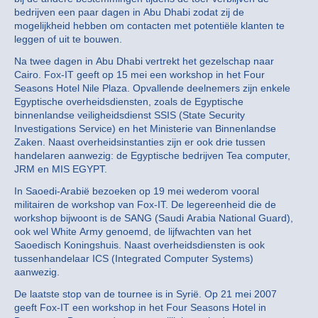
bedrijven een paar dagen in Abu Dhabi zodat zij de
mogelijkheid hebben om contacten met potentiële klanten te
leggen of uit te bouwen.
Na twee dagen in Abu Dhabi vertrekt het gezelschap naar
Cairo. Fox-IT geeft op 15 mei een workshop in het Four
Seasons Hotel Nile Plaza. Opvallende deelnemers zijn enkele
Egyptische overheidsdiensten, zoals de Egyptische
binnenlandse veiligheidsdienst SSIS (State Security
Investigations Service) en het Ministerie van Binnenlandse
Zaken. Naast overheidsinstanties zijn er ook drie tussen
handelaren aanwezig: de Egyptische bedrijven Tea computer,
JRM en MIS EGYPT.
In Saoedi-Arabië bezoeken op 19 mei wederom vooral
militairen de workshop van Fox-IT. De legereenheid die de
workshop bijwoont is de SANG (Saudi Arabia National Guard),
ook wel White Army genoemd, de lijfwachten van het
Saoedisch Koningshuis. Naast overheidsdiensten is ook
tussenhandelaar ICS (Integrated Computer Systems)
aanwezig.
De laatste stop van de tournee is in Syrië. Op 21 mei 2007
geeft Fox-IT een workshop in het Four Seasons Hotel in