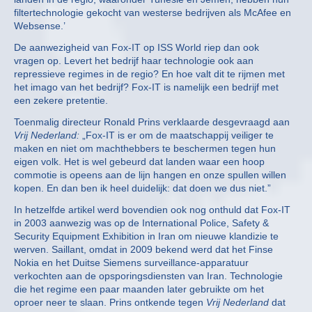
filtertechnologie gekocht van westerse bedrijven als McAfee en
Websense.’
De aanwezigheid van Fox-IT op ISS World riep dan ook
vragen op. Levert het bedrijf haar technologie ook aan
repressieve regimes in de regio? En hoe valt dit te rijmen met
het imago van het bedrijf? Fox-IT is namelijk een bedrijf met
een zekere pretentie.
Toenmalig directeur Ronald Prins verklaarde desgevraagd aan
Vrij Nederland:
„Fox-IT is er om de maatschappij veiliger te
maken en niet om machthebbers te beschermen tegen hun
eigen volk. Het is wel gebeurd dat landen waar een hoop
commotie is opeens aan de lijn hangen en onze spullen willen
kopen. En dan ben ik heel duidelijk: dat doen we dus niet.”
In hetzelfde artikel werd bovendien ook nog onthuld dat Fox-IT
in 2003 aanwezig was op de International Police, Safety &
Security Equipment Exhibition in Iran om nieuwe klandizie te
werven. Saillant, omdat in 2009 bekend werd dat het Finse
Nokia en het Duitse Siemens surveillance-apparatuur
verkochten aan de opsporingsdiensten van Iran. Technologie
die het regime een paar maanden later gebruikte om het
oproer neer te slaan. Prins ontkende tegen
Vrij Nederland
dat