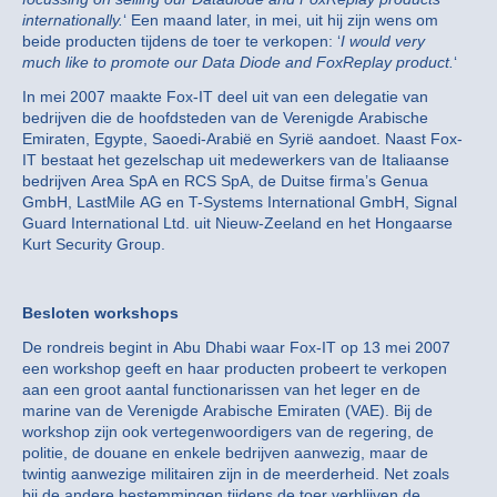
internationally.
‘ Een maand later, in mei, uit hij zijn wens om
beide producten tijdens de toer te verkopen: ‘
I would very
much like to promote our Data Diode and FoxReplay product.
‘
In mei 2007 maakte Fox-IT deel uit van een delegatie van
bedrijven die de hoofdsteden van de Verenigde Arabische
Emiraten, Egypte, Saoedi-Arabië en Syrië aandoet. Naast Fox-
IT bestaat het gezelschap uit medewerkers van de Italiaanse
bedrijven Area SpA en RCS SpA, de Duitse firma’s Genua
GmbH, LastMile AG en T-Systems International GmbH, Signal
Guard International Ltd. uit Nieuw-Zeeland en het Hongaarse
Kurt Security Group.
Besloten workshops
De rondreis begint in Abu Dhabi waar Fox-IT op 13 mei 2007
een workshop geeft en haar producten probeert te verkopen
aan een groot aantal functionarissen van het leger en de
marine van de Verenigde Arabische Emiraten (VAE). Bij de
workshop zijn ook vertegenwoordigers van de regering, de
politie, de douane en enkele bedrijven aanwezig, maar de
twintig aanwezige militairen zijn in de meerderheid. Net zoals
bij de andere bestemmingen tijdens de toer verblijven de