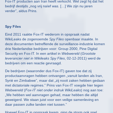
Fox-IT producten aan Iran heeft verkocht. Wel zegt hij dat het
bedrijf destijds „nog vrij naïef was. […] We zijn nu jaren
verder”, aldus Prins.
Spy Files
Eind 2011 raakte Fox-IT wederom in opspraak nadat
WikiLeaks de zogenoemde
Spy Files
openbaar maakte. In
deze documenten betreffende de surveillance-industrie komen
drie Nederlandse bedrijven voor: Group 2000, Pine Digital
Security en Fox-IT. In een artikel in
Webwereld
(
Grootste
leverancier niet in Wikileaks Spy Files
, 02-12-2011) werd de
bedrijven om een reactie gevraagd.
De bedrijven (waaronder dus Fox-IT) gaven toe dat zij
productaanvragen hebben ontvangen „vanuit landen als Iran,
Syrië en Zimbabwe”, maar dat „zij nooit zaken hebben gedaan
met dictatoriale regimes.” Prins van Fox-IT voegde hier tegen
Webwereld
(
Fox-IT niet onder indruk WikiLeaks
) nog aan toe:
„We hebben wel aanvragen gehad, maar hebben die altijd
geweigerd. We staan juist voor een veilige samenleving en
daar passen zulke landen niet tussen.”
Hoewel Fox-IT in opspraak kwam, ging de storm ook snel