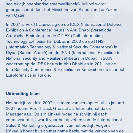
security
(binnenlandse staatsveiligheid). Milipol wordt
georganiseerd door het Ministerie van Binnenlandse Zaken
van Qatar.
In 2007 is Fox-IT aanwezig op de IDEX (International Defence
Exhibition & Conference) beurs in Abu Dhabi (Verenigde
Arabische Emiraten) en de GITEX (Gulf Information
Technology Exhibition) in Dubai; in 2008 op de ITNS
(Information Technology & National Security Conference) in
Riyad (Saoedi-Arabië) en de ISNR (International Exhibition for
National security and Resilience)-beurs in Dubai; in 2009
wederom op de IDEX beurs in Abu Dhabi en in 2011 op de
Info Security Conference & Exhibition in Koeweit en de Istanbul
Euroforensics in Turkije.
Uitbreiding team
Het bedrijf breidt in 2007 zijn team van verkopers uit. In januari
2007 neemt Fox-IT Jack Grossat als International Sales
Manager aan. Op zijn LinkedIn-pagina schrijft hij dat hij
verantwoordelijk wordt voor het opzetten van de ‘International
Sales & Marketing organization’ van het bedrijf. Volgens
LinkedIn houdt hij zich met name bezig met de verkoop van de