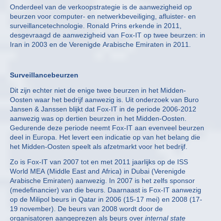
Onderdeel van de verkoopstrategie is de aanwezigheid op
beurzen voor computer- en netwerkbeveiliging, afluister- en
surveillancetechnologie. Ronald Prins erkende in 2011,
desgevraagd de aanwezigheid van Fox-IT op twee beurzen: in
Iran in 2003 en de Verenigde Arabische Emiraten in 2011.
Surveillancebeurzen
Dit zijn echter niet de enige twee beurzen in het Midden-
Oosten waar het bedrijf aanwezig is. Uit onderzoek van Buro
Jansen & Janssen blijkt dat Fox-IT in de periode 2006-2012
aanwezig was op dertien beurzen in het Midden-Oosten.
Gedurende deze periode neemt Fox-IT aan evenveel beurzen
deel in Europa. Het levert een indicatie op van het belang die
het Midden-Oosten speelt als afzetmarkt voor het bedrijf.
Zo is Fox-IT van 2007 tot en met 2011 jaarlijks op de ISS
World MEA (Middle East and Africa) in Dubai (Verenigde
Arabische Emiraten) aanwezig. In 2007 is het zelfs sponsor
(medefinancier) van die beurs. Daarnaast is Fox-IT aanwezig
op de Milipol beurs in Qatar in 2006 (15-17 mei) en 2008 (17-
19 november). De beurs van 2008 wordt door de
organisatoren aangeprezen als beurs over
internal state