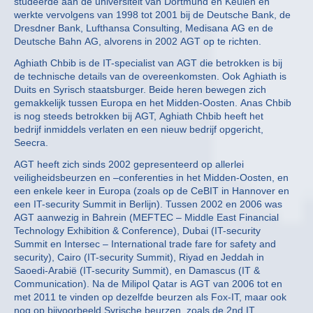
studeerde aan de universiteit van Dortmund en Keulen en
werkte vervolgens van 1998 tot 2001 bij de Deutsche Bank, de
Dresdner Bank, Lufthansa Consulting, Medisana AG en de
Deutsche Bahn AG, alvorens in 2002 AGT op te richten.
Aghiath Chbib is de IT-specialist van AGT die betrokken is bij
de technische details van de overeenkomsten. Ook Aghiath is
Duits en Syrisch staatsburger. Beide heren bewegen zich
gemakkelijk tussen Europa en het Midden-Oosten. Anas Chbib
is nog steeds betrokken bij AGT, Aghiath Chbib heeft het
bedrijf inmiddels verlaten en een nieuw bedrijf opgericht,
Seecra.
AGT heeft zich sinds 2002 gepresenteerd op allerlei
veiligheidsbeurzen en –conferenties in het Midden-Oosten, en
een enkele keer in Europa (zoals op de CeBIT in Hannover en
een IT-security Summit in Berlijn). Tussen 2002 en 2006 was
AGT aanwezig in Bahrein (MEFTEC – Middle East Financial
Technology Exhibition & Conference), Dubai (IT-security
Summit en Intersec – International trade fare for safety and
security), Cairo (IT-security Summit), Riyad en Jeddah in
Saoedi-Arabië (IT-security Summit), en Damascus (IT &
Communication). Na de Milipol Qatar is AGT van 2006 tot en
met 2011 te vinden op dezelfde beurzen als Fox-IT, maar ook
nog op bijvoorbeeld Syrische beurzen, zoals de 2nd IT