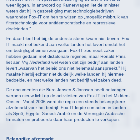
weer liggen. In antwoord op Kamervragen liet de minister
weten dat hij in gesprek ging met technologiebedrijven
waaronder Fox-IT om hen te wijzen op „mogelijk misbruik van
filtertechnologie voor antidemocratische en repressieve
doeleinden.”
En daar bleef het bij, de onderste steen kwam niet boven. Fox-
IT maakt niet bekend aan welke landen het levert omdat het
om bedrijfsgeheimen zou gaan. Fox-IT zou nooit zaken
hebben gedaan met dictatoriale regimes, maar Ronald Prins
liet aan
Vrij Nederland
wel weten dat zijn bedrijf aan landen
levert „waarvan het beleid ons niet helemaal aanspreekt.” Hij
maakte hierbij echter niet duidelijk welke landen hij hiermee
bedoelde, en met welke landen het bedrijf wél zaken deed.
De documenten die Buro Jansen & Janssen heeft ontvangen
werpen nieuw licht op de activiteiten van Fox-IT in het Midden-
Oosten. Vanaf 2006 werd die regio een steeds belangrijkere
afzetmarkt voor het bedrijf. Fox-IT legde contacten in landen
als Syrië, Egypte, Saoedi-Arabië en de Verenigde Arabische
Emiraten en probeerde daar haar producten te verkopen.
Belangrijke afzetmarkt