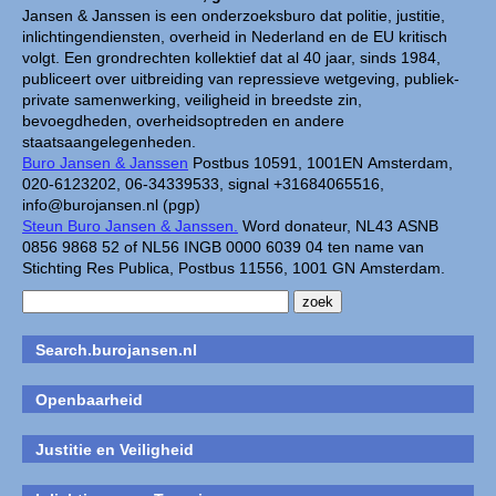
Jansen & Janssen is een onderzoeksburo dat politie, justitie,
inlichtingendiensten, overheid in Nederland en de EU kritisch
volgt. Een grondrechten kollektief dat al 40 jaar, sinds 1984,
publiceert over uitbreiding van repressieve wetgeving, publiek-
private samenwerking, veiligheid in breedste zin,
bevoegdheden, overheidsoptreden en andere
staatsaangelegenheden.
Buro Jansen & Janssen
Postbus 10591, 1001EN Amsterdam,
020-6123202, 06-34339533, signal +31684065516,
info@burojansen.nl (pgp)
Steun Buro Jansen & Janssen.
Word donateur, NL43 ASNB
0856 9868 52 of NL56 INGB 0000 6039 04 ten name van
Stichting Res Publica, Postbus 11556, 1001 GN Amsterdam.
Search.burojansen.nl
Openbaarheid
Justitie en Veiligheid