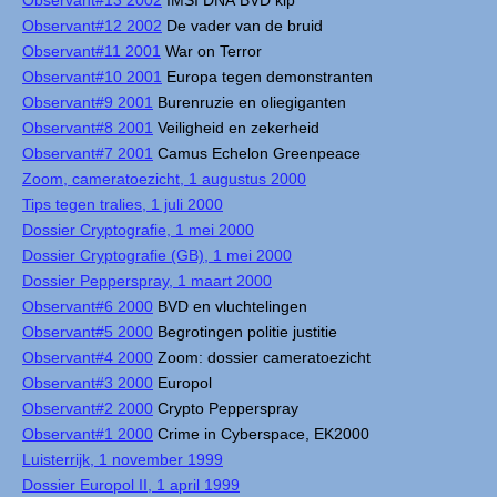
Observant#13 2002
IMSI DNA BVD kip
Observant#12 2002
De vader van de bruid
Observant#11 2001
War on Terror
Observant#10 2001
Europa tegen demonstranten
Observant#9 2001
Burenruzie en oliegiganten
Observant#8 2001
Veiligheid en zekerheid
Observant#7 2001
Camus Echelon Greenpeace
Zoom, cameratoezicht, 1 augustus 2000
Tips tegen tralies, 1 juli 2000
Dossier Cryptografie, 1 mei 2000
Dossier Cryptografie (GB), 1 mei 2000
Dossier Pepperspray, 1 maart 2000
Observant#6 2000
BVD en vluchtelingen
Observant#5 2000
Begrotingen politie justitie
Observant#4 2000
Zoom: dossier cameratoezicht
Observant#3 2000
Europol
Observant#2 2000
Crypto Pepperspray
Observant#1 2000
Crime in Cyberspace, EK2000
Luisterrijk, 1 november 1999
Dossier Europol II, 1 april 1999