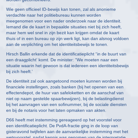
Wie geen officieel ID-bewijs kan tonen, zal als anonieme
verdachte naar het politiebureau kunnen worden
meegenomen voor een nader onderzoek naar de identiteit.
Iemand die de kaart in bepaalde situaties niet bij zich heeft,
maar hem wel snel in zijn bezit kan krijgen omdat de kaart
thuis of in een bureau op zijn werk ligt, kan dan alsnog voldoen
aan de verplichting om het identiteitsbewijs te tonen.
Hirsch Ballin erkende dat de identificatieplicht “in de buurt van
een draagplicht’ komt. De minister: “We moeten naar een
situatie waarin het gewoon is dat iedereen een identiteitsbewijs
bij zich heeft.’
De identiteit zal ook aangetoond moeten kunnen worden bij
financiele instellingen, zoals banken (bij het openen van een
effectendepot, de huur van safeloketten en de aanschaf van
niet op naam gestelde spaarbewijzen), bij de belastingdienst
bij het aanvragen van een sofinummer, bij de sociale diensten
en bij de notaris voor het laten opmaken van akten.
D66 heeft met instemming gereageerd op het voorstel voor
een identificatieplicht. De PvdA-fractie ging in de loop van
gisteravond twijfelen aan de aanvankelijke instemming met het
wetsvoorstel, nadat kennis was genomen van de interpretatie