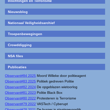
Inlichtingen en Terrorisme
Nieuwsblog
Nationaal Veiligheidsarchief
Troepenbewegingen
Crowddigging
NSA files
Publicaties
Observant#84 2025
Moord Willeke door politieagent
Observant#83 2025
Politiek gedreven Politie
Observant#82 2024
De opgeblazen wietoorlog
Observant#81 2023
Politie Black Box
Observant#80 2022
Protesteren is Terrorisme
Observant#79 2022
VASTech / Cyberupt
Observant#78 2021
De burger is staatsgevaarlijk