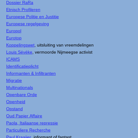
Dossier RaRa
Etnisch Profileren
Europese Politie en Justitie
Europese regelgeving
Europol
Eurotop
Koppelingswet
, uitsluiting van vreemdelingen
Louis Sévèke
, vermoorde Nijmeegse activist
ICAMS
Identificatieplicht
Informanten & Infiltranten
Migratie
Multinationals
Openbare Orde
Openheid
Opstand
Oud Papier Affaire
Paola, Italiaanse repressie
Particuliere Recherche
Paul Kraaijer
, informant of fantast