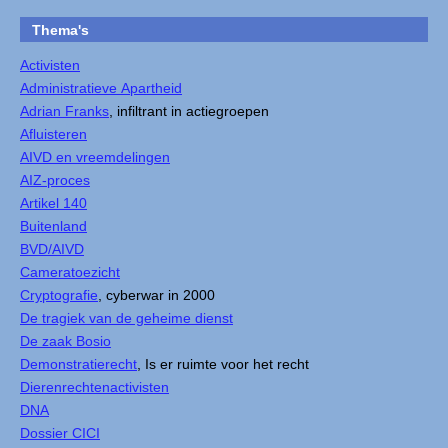
Thema's
Activisten
Administratieve Apartheid
Adrian Franks
, infiltrant in actiegroepen
Afluisteren
AIVD en vreemdelingen
AIZ-proces
Artikel 140
Buitenland
BVD/AIVD
Cameratoezicht
Cryptografie
, cyberwar in 2000
De tragiek van de geheime dienst
De zaak Bosio
Demonstratierecht
, Is er ruimte voor het recht
Dierenrechtenactivisten
DNA
Dossier CICI