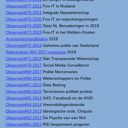
Observant#77 2021
Fox-IT in Rusland
Observant#76 2021
Integrale Nepwetenschap
Observant#75 2020
Fox-IT en exportvergunningen
Observant#74 2020
Stasi NL Benaderingen in 2019
Observant#73 2019
Fox-IT in het Midden-Oosten
Arrestantenhandleiding
2018
Observant#72 2018
Geheime politie van Nederland
Referendum WIV 2017 magazine
2018
Observant#71 2018
Niet Transparante Wetenschap
Observant#70 2017
Social Media Surveillance
Observant#69 2017
Politie Mercenaries
Observant#68 2016
Wetenschappers en Politie
Observant#67 2015
Data Bedrog
Observant#66 2015
Terroriseren politiek protest
Observant#65 2014
G4S, Facebook en de AIVD
Observant#64 2014
Vreemdelingendetentie
Observant#63 2013
Ideologische orde, Chiquita
Observant#62 2012
De Psyche van een Mol
Observant#61 2012
RID bespioneert jongeren