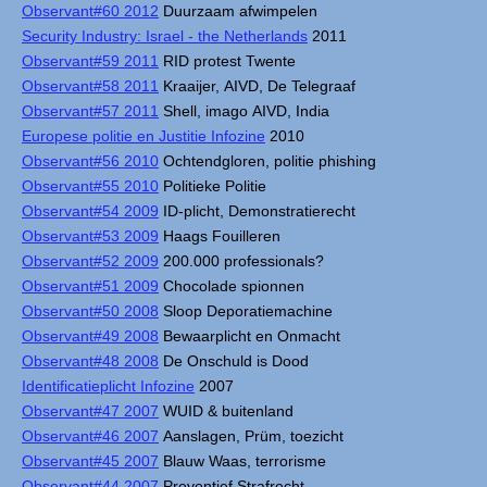
Observant#60 2012
Duurzaam afwimpelen
Security Industry: Israel - the Netherlands
2011
Observant#59 2011
RID protest Twente
Observant#58 2011
Kraaijer, AIVD, De Telegraaf
Observant#57 2011
Shell, imago AIVD, India
Europese politie en Justitie Infozine
2010
Observant#56 2010
Ochtendgloren, politie phishing
Observant#55 2010
Politieke Politie
Observant#54 2009
ID-plicht, Demonstratierecht
Observant#53 2009
Haags Fouilleren
Observant#52 2009
200.000 professionals?
Observant#51 2009
Chocolade spionnen
Observant#50 2008
Sloop Deporatiemachine
Observant#49 2008
Bewaarplicht en Onmacht
Observant#48 2008
De Onschuld is Dood
Identificatieplicht Infozine
2007
Observant#47 2007
WUID & buitenland
Observant#46 2007
Aanslagen, Prüm, toezicht
Observant#45 2007
Blauw Waas, terrorisme
Observant#44 2007
Preventief Strafrecht