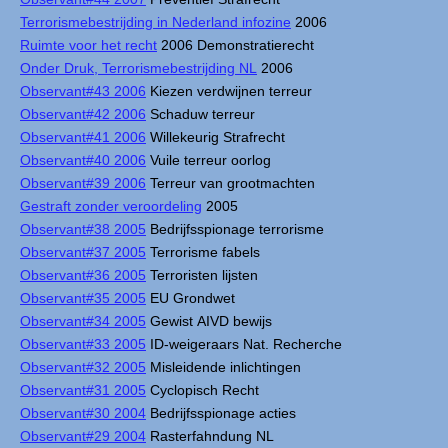
Terrorismebestrijding in Nederland infozine
2006
Ruimte voor het recht
2006 Demonstratierecht
Onder Druk, Terrorismebestrijding NL
2006
Observant#43 2006
Kiezen verdwijnen terreur
Observant#42 2006
Schaduw terreur
Observant#41 2006
Willekeurig Strafrecht
Observant#40 2006
Vuile terreur oorlog
Observant#39 2006
Terreur van grootmachten
Gestraft zonder veroordeling
2005
Observant#38 2005
Bedrijfsspionage terrorisme
Observant#37 2005
Terrorisme fabels
Observant#36 2005
Terroristen lijsten
Observant#35 2005
EU Grondwet
Observant#34 2005
Gewist AIVD bewijs
Observant#33 2005
ID-weigeraars Nat. Recherche
Observant#32 2005
Misleidende inlichtingen
Observant#31 2005
Cyclopisch Recht
Observant#30 2004
Bedrijfsspionage acties
Observant#29 2004
Rasterfahndung NL