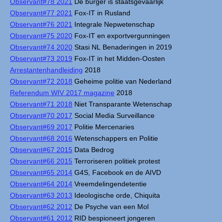
Observant#78 2021
De burger is staatsgevaarlijk
Observant#77 2021
Fox-IT in Rusland
Observant#76 2021
Integrale Nepwetenschap
Observant#75 2020
Fox-IT en exportvergunningen
Observant#74 2020
Stasi NL Benaderingen in 2019
Observant#73 2019
Fox-IT in het Midden-Oosten
Arrestantenhandleiding
2018
Observant#72 2018
Geheime politie van Nederland
Referendum WIV 2017 magazine
2018
Observant#71 2018
Niet Transparante Wetenschap
Observant#70 2017
Social Media Surveillance
Observant#69 2017
Politie Mercenaries
Observant#68 2016
Wetenschappers en Politie
Observant#67 2015
Data Bedrog
Observant#66 2015
Terroriseren politiek protest
Observant#65 2014
G4S, Facebook en de AIVD
Observant#64 2014
Vreemdelingendetentie
Observant#63 2013
Ideologische orde, Chiquita
Observant#62 2012
De Psyche van een Mol
Observant#61 2012
RID bespioneert jongeren