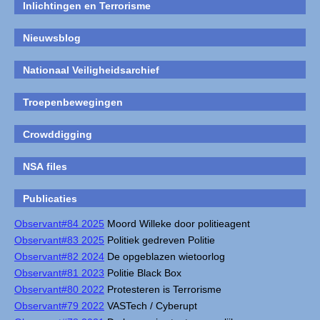
Inlichtingen en Terrorisme
Nieuwsblog
Nationaal Veiligheidsarchief
Troepenbewegingen
Crowddigging
NSA files
Publicaties
Observant#84 2025
Moord Willeke door politieagent
Observant#83 2025
Politiek gedreven Politie
Observant#82 2024
De opgeblazen wietoorlog
Observant#81 2023
Politie Black Box
Observant#80 2022
Protesteren is Terrorisme
Observant#79 2022
VASTech / Cyberupt