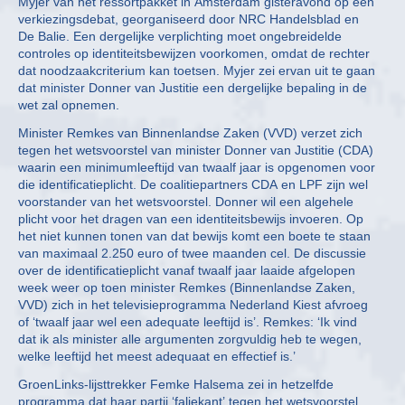
Myjer van het ressortpakket in Amsterdam gisteravond op een
verkiezingsdebat, georganiseerd door NRC Handelsblad en
De Balie. Een dergelijke verplichting moet ongebreidelde
controles op identiteitsbewijzen voorkomen, omdat de rechter
dat noodzaakcriterium kan toetsen. Myjer zei ervan uit te gaan
dat minister Donner van Justitie een dergelijke bepaling in de
wet zal opnemen.
Minister Remkes van Binnenlandse Zaken (VVD) verzet zich
tegen het wetsvoorstel van minister Donner van Justitie (CDA)
waarin een minimumleeftijd van twaalf jaar is opgenomen voor
die identificatieplicht. De coalitiepartners CDA en LPF zijn wel
voorstander van het wetsvoorstel. Donner wil een algehele
plicht voor het dragen van een identiteitsbewijs invoeren. Op
het niet kunnen tonen van dat bewijs komt een boete te staan
van maximaal 2.250 euro of twee maanden cel. De discussie
over de identificatieplicht vanaf twaalf jaar laaide afgelopen
week weer op toen minister Remkes (Binnenlandse Zaken,
VVD) zich in het televisieprogramma Nederland Kiest afvroeg
of ‘twaalf jaar wel een adequate leeftijd is’. Remkes: ‘Ik vind
dat ik als minister alle argumenten zorgvuldig heb te wegen,
welke leeftijd het meest adequaat en effectief is.’
GroenLinks-lijsttrekker Femke Halsema zei in hetzelfde
programma dat haar partij ‘faliekant’ tegen het wetsvoorstel