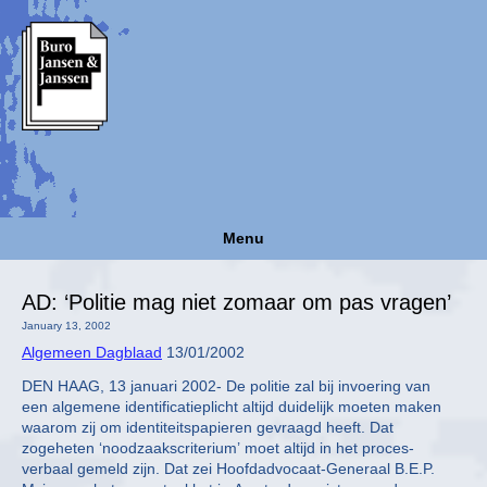
Menu
AD: ‘Politie mag niet zomaar om pas vragen’
January 13, 2002
Algemeen Dagblaad
13/01/2002
DEN HAAG, 13 januari 2002- De politie zal bij invoering van
een algemene identificatieplicht altijd duidelijk moeten maken
waarom zij om identiteitspapieren gevraagd heeft. Dat
zogeheten ‘noodzaakscriterium’ moet altijd in het proces-
verbaal gemeld zijn. Dat zei Hoofdadvocaat-Generaal B.E.P.