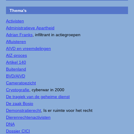
Thema's
Activisten
Administratieve Apartheid
Adrian Franks
, infiltrant in actiegroepen
Afluisteren
AIVD en vreemdelingen
AIZ-proces
Artikel 140
Buitenland
BVD/AIVD
Cameratoezicht
Cryptografie
, cyberwar in 2000
De tragiek van de geheime dienst
De zaak Bosio
Demonstratierecht
, Is er ruimte voor het recht
Dierenrechtenactivisten
DNA
Dossier CICI