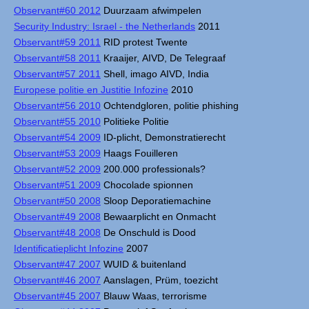
Observant#60 2012
Duurzaam afwimpelen
Security Industry: Israel - the Netherlands
2011
Observant#59 2011
RID protest Twente
Observant#58 2011
Kraaijer, AIVD, De Telegraaf
Observant#57 2011
Shell, imago AIVD, India
Europese politie en Justitie Infozine
2010
Observant#56 2010
Ochtendgloren, politie phishing
Observant#55 2010
Politieke Politie
Observant#54 2009
ID-plicht, Demonstratierecht
Observant#53 2009
Haags Fouilleren
Observant#52 2009
200.000 professionals?
Observant#51 2009
Chocolade spionnen
Observant#50 2008
Sloop Deporatiemachine
Observant#49 2008
Bewaarplicht en Onmacht
Observant#48 2008
De Onschuld is Dood
Identificatieplicht Infozine
2007
Observant#47 2007
WUID & buitenland
Observant#46 2007
Aanslagen, Prüm, toezicht
Observant#45 2007
Blauw Waas, terrorisme