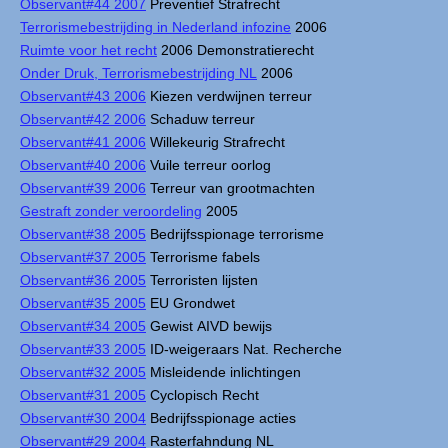
Observant#44 2007
Preventief Strafrecht
Terrorismebestrijding in Nederland infozine
2006
Ruimte voor het recht
2006 Demonstratierecht
Onder Druk, Terrorismebestrijding NL
2006
Observant#43 2006
Kiezen verdwijnen terreur
Observant#42 2006
Schaduw terreur
Observant#41 2006
Willekeurig Strafrecht
Observant#40 2006
Vuile terreur oorlog
Observant#39 2006
Terreur van grootmachten
Gestraft zonder veroordeling
2005
Observant#38 2005
Bedrijfsspionage terrorisme
Observant#37 2005
Terrorisme fabels
Observant#36 2005
Terroristen lijsten
Observant#35 2005
EU Grondwet
Observant#34 2005
Gewist AIVD bewijs
Observant#33 2005
ID-weigeraars Nat. Recherche
Observant#32 2005
Misleidende inlichtingen
Observant#31 2005
Cyclopisch Recht
Observant#30 2004
Bedrijfsspionage acties
Observant#29 2004
Rasterfahndung NL