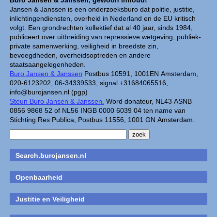
Buro Jansen & Janssen, gewoon inhoud!
Jansen & Janssen is een onderzoeksburo dat politie, justitie,
inlichtingendiensten, overheid in Nederland en de EU kritisch
volgt. Een grondrechten kollektief dat al 40 jaar, sinds 1984,
publiceert over uitbreiding van repressieve wetgeving, publiek-
private samenwerking, veiligheid in breedste zin,
bevoegdheden, overheidsoptreden en andere
staatsaangelegenheden.
Buro Jansen & Janssen
Postbus 10591, 1001EN Amsterdam,
020-6123202, 06-34339533, signal +31684065516,
info@burojansen.nl (pgp)
Steun Buro Jansen & Janssen.
Word donateur, NL43 ASNB
0856 9868 52 of NL56 INGB 0000 6039 04 ten name van
Stichting Res Publica, Postbus 11556, 1001 GN Amsterdam.
Search.burojansen.nl
Openbaarheid
Justitie en Veiligheid