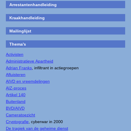
Arrestantenhandleiding
Kraakhandleiding
Mailinglijst
Thema's
Activisten
Administratieve Apartheid
Adrian Franks
, infiltrant in actiegroepen
Afluisteren
AIVD en vreemdelingen
AIZ-proces
Artikel 140
Buitenland
BVD/AIVD
Cameratoezicht
Cryptografie
, cyberwar in 2000
De tragiek van de geheime dienst