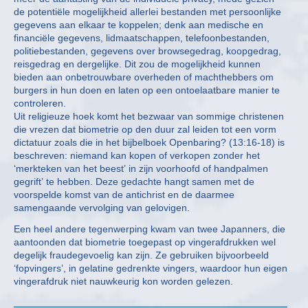
de potentiële mogelijkheid allerlei bestanden met persoonlijke
gegevens aan elkaar te koppelen; denk aan medische en
financiële gegevens, lidmaatschappen, telefoonbestanden,
politiebestanden, gegevens over browsegedrag, koopgedrag,
reisgedrag en dergelijke. Dit zou de mogelijkheid kunnen
bieden aan onbetrouwbare overheden of machthebbers om
burgers in hun doen en laten op een ontoelaatbare manier te
controleren.
Uit religieuze hoek komt het bezwaar van sommige christenen
die vrezen dat biometrie op den duur zal leiden tot een vorm
dictatuur zoals die in het bijbelboek Openbaring? (13:16-18) is
beschreven: niemand kan kopen of verkopen zonder het
‘merkteken van het beest’ in zijn voorhoofd of handpalmen
gegrift’ te hebben. Deze gedachte hangt samen met de
voorspelde komst van de antichrist en de daarmee
samengaande vervolging van gelovigen.
Een heel andere tegenwerping kwam van twee Japanners, die
aantoonden dat biometrie toegepast op vingerafdrukken wel
degelijk fraudegevoelig kan zijn. Ze gebruiken bijvoorbeeld
‘fopvingers’, in gelatine gedrenkte vingers, waardoor hun eigen
vingerafdruk niet nauwkeurig kon worden gelezen.