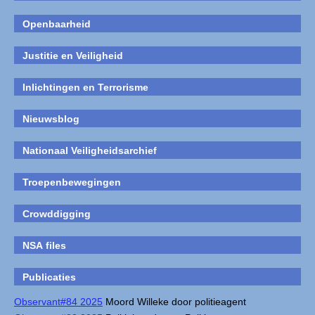
Openbaarheid
Justitie en Veiligheid
Inlichtingen en Terrorisme
Nieuwsblog
Nationaal Veiligheidsarchief
Troepenbewegingen
Crowddigging
NSA files
Publicaties
Observant#84 2025
Moord Willeke door politieagent