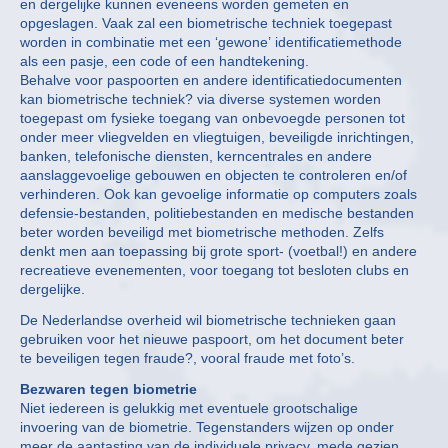
en dergelijke kunnen eveneens worden gemeten en
opgeslagen. Vaak zal een biometrische techniek toegepast
worden in combinatie met een ‘gewone’ identificatiemethode
als een pasje, een code of een handtekening.
Behalve voor paspoorten en andere identificatiedocumenten
kan biometrische techniek? via diverse systemen worden
toegepast om fysieke toegang van onbevoegde personen tot
onder meer vliegvelden en vliegtuigen, beveiligde inrichtingen,
banken, telefonische diensten, kerncentrales en andere
aanslaggevoelige gebouwen en objecten te controleren en/of
verhinderen. Ook kan gevoelige informatie op computers zoals
defensie-bestanden, politiebestanden en medische bestanden
beter worden beveiligd met biometrische methoden. Zelfs
denkt men aan toepassing bij grote sport- (voetbal!) en andere
recreatieve evenementen, voor toegang tot besloten clubs en
dergelijke.
De Nederlandse overheid wil biometrische technieken gaan
gebruiken voor het nieuwe paspoort, om het document beter
te beveiligen tegen fraude?, vooral fraude met foto’s.
Bezwaren tegen biometrie
Niet iedereen is gelukkig met eventuele grootschalige
invoering van de biometrie. Tegenstanders wijzen op onder
meer de aantasting van de individuele privacy, mede gezien