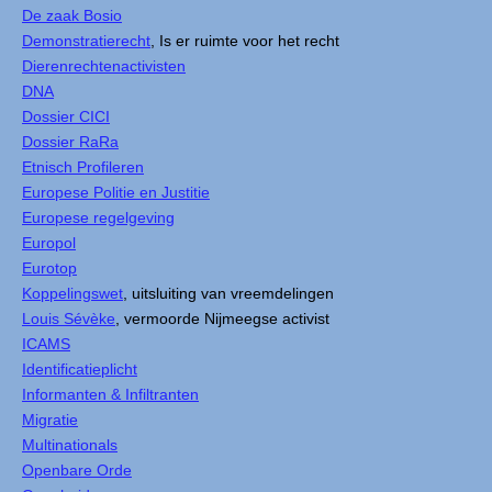
De zaak Bosio
Demonstratierecht
, Is er ruimte voor het recht
Dierenrechtenactivisten
DNA
Dossier CICI
Dossier RaRa
Etnisch Profileren
Europese Politie en Justitie
Europese regelgeving
Europol
Eurotop
Koppelingswet
, uitsluiting van vreemdelingen
Louis Sévèke
, vermoorde Nijmeegse activist
ICAMS
Identificatieplicht
Informanten & Infiltranten
Migratie
Multinationals
Openbare Orde