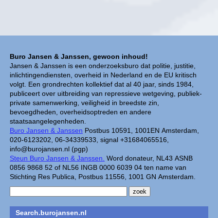
Buro Jansen & Janssen, gewoon inhoud!
Jansen & Janssen is een onderzoeksburo dat politie, justitie,
inlichtingendiensten, overheid in Nederland en de EU kritisch
volgt. Een grondrechten kollektief dat al 40 jaar, sinds 1984,
publiceert over uitbreiding van repressieve wetgeving, publiek-
private samenwerking, veiligheid in breedste zin,
bevoegdheden, overheidsoptreden en andere
staatsaangelegenheden.
Buro Jansen & Janssen
Postbus 10591, 1001EN Amsterdam,
020-6123202, 06-34339533, signal +31684065516,
info@burojansen.nl (pgp)
Steun Buro Jansen & Janssen.
Word donateur, NL43 ASNB
0856 9868 52 of NL56 INGB 0000 6039 04 ten name van
Stichting Res Publica, Postbus 11556, 1001 GN Amsterdam.
Search.burojansen.nl