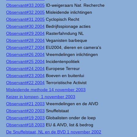
Observant#33 2005
ID-weigeraars Nat. Recherche
Observant#32 2005
Misleidende inlichtingen
Observant#31 2005
Cyclopisch Recht
Observant#30 2004
Bedrijfsspionage acties
Observant#29 2004
Rasterfahndung NL
Observant#28 2004
Veganisten barbeque
Observant#27 2004
EU2004, dieren en camera's
Observant#26 2004
Vreemdelingen inlichtingen
Observant#25 2004
Incidentenpolitiek
Observant#24 2004
Europese Terreur
Observant#23 2004
Boeven en buitenlui
Observant#22 2004
Terroristische Activist
Misleidende methode 14 november 2003
Keizer in lompen, 1 november 2003
Observant#21 2003
Vreemdelingen en de AIVD
Observant#20 2003
Snuffelstaat
Observant#19 2003
Globalisten onder de loep
Observant#18 2003
EU & AIVD, list & bedrog
De Snuffelstaat, NL en de BVD 1 november 2002