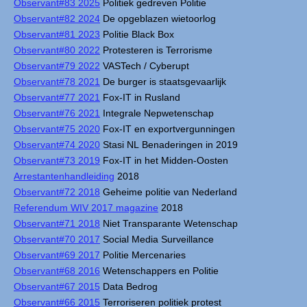
Observant#83 2025
Politiek gedreven Politie
Observant#82 2024
De opgeblazen wietoorlog
Observant#81 2023
Politie Black Box
Observant#80 2022
Protesteren is Terrorisme
Observant#79 2022
VASTech / Cyberupt
Observant#78 2021
De burger is staatsgevaarlijk
Observant#77 2021
Fox-IT in Rusland
Observant#76 2021
Integrale Nepwetenschap
Observant#75 2020
Fox-IT en exportvergunningen
Observant#74 2020
Stasi NL Benaderingen in 2019
Observant#73 2019
Fox-IT in het Midden-Oosten
Arrestantenhandleiding
2018
Observant#72 2018
Geheime politie van Nederland
Referendum WIV 2017 magazine
2018
Observant#71 2018
Niet Transparante Wetenschap
Observant#70 2017
Social Media Surveillance
Observant#69 2017
Politie Mercenaries
Observant#68 2016
Wetenschappers en Politie
Observant#67 2015
Data Bedrog
Observant#66 2015
Terroriseren politiek protest