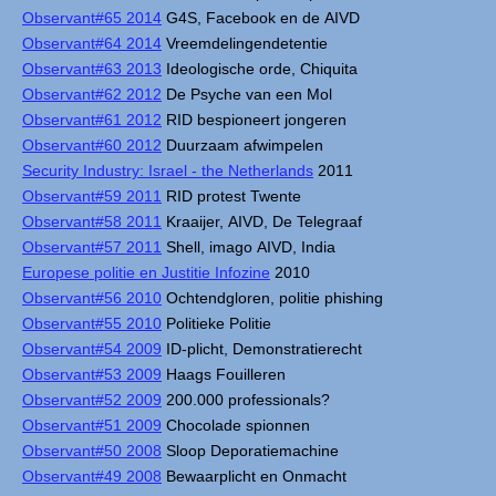
Observant#65 2014
G4S, Facebook en de AIVD
Observant#64 2014
Vreemdelingendetentie
Observant#63 2013
Ideologische orde, Chiquita
Observant#62 2012
De Psyche van een Mol
Observant#61 2012
RID bespioneert jongeren
Observant#60 2012
Duurzaam afwimpelen
Security Industry: Israel - the Netherlands
2011
Observant#59 2011
RID protest Twente
Observant#58 2011
Kraaijer, AIVD, De Telegraaf
Observant#57 2011
Shell, imago AIVD, India
Europese politie en Justitie Infozine
2010
Observant#56 2010
Ochtendgloren, politie phishing
Observant#55 2010
Politieke Politie
Observant#54 2009
ID-plicht, Demonstratierecht
Observant#53 2009
Haags Fouilleren
Observant#52 2009
200.000 professionals?
Observant#51 2009
Chocolade spionnen
Observant#50 2008
Sloop Deporatiemachine
Observant#49 2008
Bewaarplicht en Onmacht