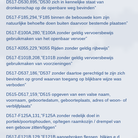
D517-D530,895,”D530 zich in kennelijke staat van
dronkenschap op de openbare weg bevinden”
D517-F185,294,”F185 binnen de bebouwde kom zijn
natuurlijke behoefte doen buiten daarvoor bestemde plaatsen”
D517-E100A,280,”E100A zonder geldig vervoersbewijs
gebruikmaken van het openbaar vervoer”
D517-K055,229,”K055 Rijden zonder geldig rijbewijs”
D517-E101B,208,”E101B zonder geldig vervoersbewijs
gebruikmaken van voorzieningen”
D517-D537,186,”D537 zonder daartoe gerechtigd te zijn zich
bevinden op grond waarvan toegang op blijkbare wijze was
verboden”
D515-D517,159,”D515 opgeven van een valse naam,
voornaam, geboortedatum, geboorteplaats, adres of woon- of
verblijfplaats”
D517-F125A,131,”F125A zonder redelijk doel in
portiek/poortophouden, op/tegen raamkozijn / drempel van
een gebouw zitten/liggen”
D517-F121B,129,”F121B aangebroken flessen, blikjes e.d.