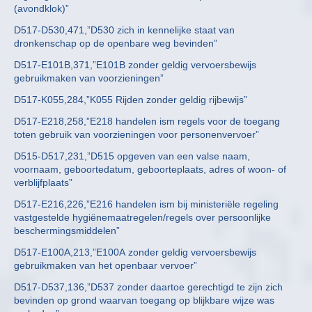
(avondklok)”
D517-D530,471,”D530 zich in kennelijke staat van
dronkenschap op de openbare weg bevinden”
D517-E101B,371,”E101B zonder geldig vervoersbewijs
gebruikmaken van voorzieningen”
D517-K055,284,”K055 Rijden zonder geldig rijbewijs”
D517-E218,258,”E218 handelen ism regels voor de toegang
toten gebruik van voorzieningen voor personenvervoer”
D515-D517,231,”D515 opgeven van een valse naam,
voornaam, geboortedatum, geboorteplaats, adres of woon- of
verblijfplaats”
D517-E216,226,”E216 handelen ism bij ministeriële regeling
vastgestelde hygiënemaatregelen/regels over persoonlijke
beschermingsmiddelen”
D517-E100A,213,”E100A zonder geldig vervoersbewijs
gebruikmaken van het openbaar vervoer”
D517-D537,136,”D537 zonder daartoe gerechtigd te zijn zich
bevinden op grond waarvan toegang op blijkbare wijze was