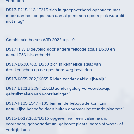
verboden”
D517-E215,113,”E215 zich in groepsverband ophouden met
meer dan het toegestaan aantal personen opeen plek waar dit
niet mag”
Combinatie boetes WID 2022 top 10
D517 is WID gevolgd door andere feitcode zoals D530 en
aantal 783 bijvoorbeeld
D517-D530,783,”D530 zich in kennelijke staat van
dronkenschap op de openbare weg bevinden”
D517-K055,282,”K055 Rijden zonder geldig rijbewijs”
D517-E101B,209,”E101B zonder geldig vervoersbewijs
gebruikmaken van voorzieningen”
D517-F185,194,”F185 binnen de bebouwde kom zijn
natuurlijke behoefte doen buiten daarvoor bestemde plaatsen”
D515-D517,163,”D515 opgeven van een valse naam,
voornaam, geboortedatum, geboorteplaats, adres of woon- of
verblijfplaats ”