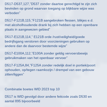
D517-D537,127,”D537 zonder daartoe gerechtigd te zijn zich
bevinden op grond waarvan toegang op blijkbare wijze was
verboden”
D517-F121B,115,”F121B aangebroken flessen, blikjes e.d.
met alcoholhoudende drank bij zich hebben op een openbare
plaats in aangewezen gebied”
D517-E121B,114,” E121B orde /rust/veiligheid/goede
bedrijfsgang verstoren door voorzieningen gebruiken op
andere dan de daarvoor bestemde wijze”
D517-E100A,112,”E100A zonder geldig vervoersbewijs
gebruikmaken van het openbaar vervoer”
D517-F125A,84,”F125A zonder redelijk doel in portiek/poort
ophouden, op/tegen raamkozijn / drempel van een gebouw
zitten/liggen”
Combinatie boetes WID 2023 top 10
D517 is WID gevolgd door andere feitcode zoals D530 en
aantal 895 bijvoorbeeld