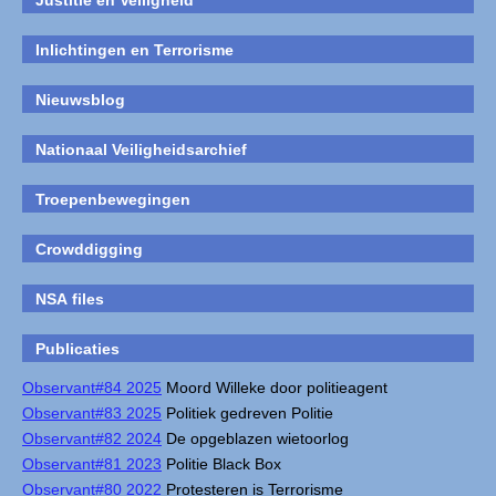
Justitie en Veiligheid
Inlichtingen en Terrorisme
Nieuwsblog
Nationaal Veiligheidsarchief
Troepenbewegingen
Crowddigging
NSA files
Publicaties
Observant#84 2025
Moord Willeke door politieagent
Observant#83 2025
Politiek gedreven Politie
Observant#82 2024
De opgeblazen wietoorlog
Observant#81 2023
Politie Black Box
Observant#80 2022
Protesteren is Terrorisme