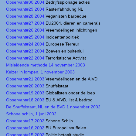
Observant#30 2004
Bedrijfsspionage acties
Observant#29 2004
Rasterfahndung NL
Observant#28 2004
Veganisten barbeque
Observant#27 2004
EU2004, dieren en camera's
Observant#26 2004
Vreemdelingen inlichtingen
Observant#25 2004
Incidentenpolitiek
Observant#24 2004
Europese Terreur
Observant#23 2004
Boeven en buitenlui
Observant#22 2004
Terroristische Activist
Misleidende methode 14 november 2003
Keizer in lompen, 1 november 2003
Observant#21 2003
Vreemdelingen en de AIVD
Observant#20 2003
Snuffelstaat
Observant#19 2003
Globalisten onder de loep
Observant#18 2003
EU & AIVD, list & bedrog
De Snuffelstaat, NL en de BVD 1 november 2002
Schone schijn, 1 juni 2002
Observant#17 2002
Schone Schijn
Observant#16 2002
EU Europol snuffelen
Observant#15 2002
Politie betaalt studie