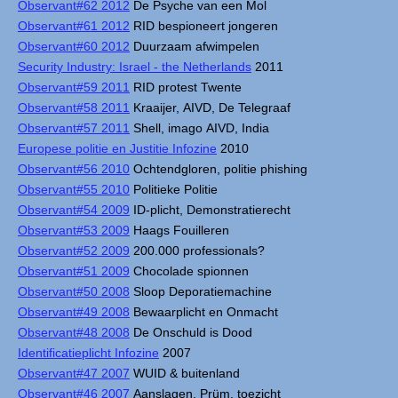
Observant#62 2012
De Psyche van een Mol
Observant#61 2012
RID bespioneert jongeren
Observant#60 2012
Duurzaam afwimpelen
Security Industry: Israel - the Netherlands
2011
Observant#59 2011
RID protest Twente
Observant#58 2011
Kraaijer, AIVD, De Telegraaf
Observant#57 2011
Shell, imago AIVD, India
Europese politie en Justitie Infozine
2010
Observant#56 2010
Ochtendgloren, politie phishing
Observant#55 2010
Politieke Politie
Observant#54 2009
ID-plicht, Demonstratierecht
Observant#53 2009
Haags Fouilleren
Observant#52 2009
200.000 professionals?
Observant#51 2009
Chocolade spionnen
Observant#50 2008
Sloop Deporatiemachine
Observant#49 2008
Bewaarplicht en Onmacht
Observant#48 2008
De Onschuld is Dood
Identificatieplicht Infozine
2007
Observant#47 2007
WUID & buitenland
Observant#46 2007
Aanslagen, Prüm, toezicht