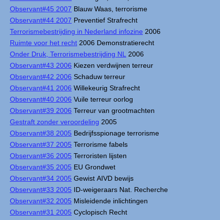
Observant#45 2007
Blauw Waas, terrorisme
Observant#44 2007
Preventief Strafrecht
Terrorismebestrijding in Nederland infozine
2006
Ruimte voor het recht
2006 Demonstratierecht
Onder Druk, Terrorismebestrijding NL
2006
Observant#43 2006
Kiezen verdwijnen terreur
Observant#42 2006
Schaduw terreur
Observant#41 2006
Willekeurig Strafrecht
Observant#40 2006
Vuile terreur oorlog
Observant#39 2006
Terreur van grootmachten
Gestraft zonder veroordeling
2005
Observant#38 2005
Bedrijfsspionage terrorisme
Observant#37 2005
Terrorisme fabels
Observant#36 2005
Terroristen lijsten
Observant#35 2005
EU Grondwet
Observant#34 2005
Gewist AIVD bewijs
Observant#33 2005
ID-weigeraars Nat. Recherche
Observant#32 2005
Misleidende inlichtingen
Observant#31 2005
Cyclopisch Recht