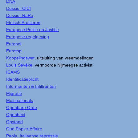
DNA
Dossier CICI
Dossier RaRa
Etnisch Profileren
Europese Politie en Justitie
Europese regelgeving
Europol
Eurotop
Koppelingswet
, uitsluiting van vreemdelingen
Louis Sévèke
, vermoorde Nijmeegse activist
ICAMS
Identificatieplicht
Informanten & Infiltranten
Migratie
Multinationals
Openbare Orde
Openheid
Opstand
Oud Papier Affaire
Paola, Italiaanse repressie