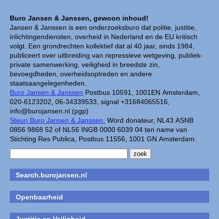
Buro Jansen & Janssen, gewoon inhoud!
Jansen & Janssen is een onderzoeksburo dat politie, justitie,
inlichtingendiensten, overheid in Nederland en de EU kritisch
volgt. Een grondrechten kollektief dat al 40 jaar, sinds 1984,
publiceert over uitbreiding van repressieve wetgeving, publiek-
private samenwerking, veiligheid in breedste zin,
bevoegdheden, overheidsoptreden en andere
staatsaangelegenheden.
Buro Jansen & Janssen
Postbus 10591, 1001EN Amsterdam,
020-6123202, 06-34339533, signal +31684065516,
info@burojansen.nl (pgp)
Steun Buro Jansen & Janssen.
Word donateur, NL43 ASNB
0856 9868 52 of NL56 INGB 0000 6039 04 ten name van
Stichting Res Publica, Postbus 11556, 1001 GN Amsterdam.
Search.burojansen.nl
Openbaarheid