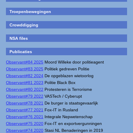
Troepenbewegingen
Crowddigging
NSA files
Publicaties
Observant#84 2025
Moord Willeke door politieagent
Observant#83 2025
Politiek gedreven Politie
Observant#82 2024
De opgeblazen wietoorlog
Observant#81 2023
Politie Black Box
Observant#80 2022
Protesteren is Terrorisme
Observant#79 2022
VASTech / Cyberupt
Observant#78 2021
De burger is staatsgevaarlijk
Observant#77 2021
Fox-IT in Rusland
Observant#76 2021
Integrale Nepwetenschap
Observant#75 2020
Fox-IT en exportvergunningen
Observant#74 2020
Stasi NL Benaderingen in 2019