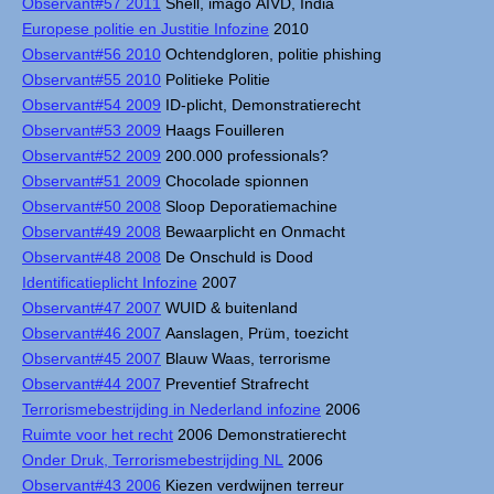
Observant#57 2011
Shell, imago AIVD, India
Europese politie en Justitie Infozine
2010
Observant#56 2010
Ochtendgloren, politie phishing
Observant#55 2010
Politieke Politie
Observant#54 2009
ID-plicht, Demonstratierecht
Observant#53 2009
Haags Fouilleren
Observant#52 2009
200.000 professionals?
Observant#51 2009
Chocolade spionnen
Observant#50 2008
Sloop Deporatiemachine
Observant#49 2008
Bewaarplicht en Onmacht
Observant#48 2008
De Onschuld is Dood
Identificatieplicht Infozine
2007
Observant#47 2007
WUID & buitenland
Observant#46 2007
Aanslagen, Prüm, toezicht
Observant#45 2007
Blauw Waas, terrorisme
Observant#44 2007
Preventief Strafrecht
Terrorismebestrijding in Nederland infozine
2006
Ruimte voor het recht
2006 Demonstratierecht
Onder Druk, Terrorismebestrijding NL
2006
Observant#43 2006
Kiezen verdwijnen terreur