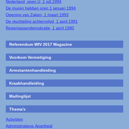
Nederland, open U, 1 juli 1994
De muren hebben oren 1 januari 1994
Opening van Zaken, 1 maart 1993
De vluchteling achtervolgd, 1 april 1991
Regenjassendemokratie, 1 april 1990
Referendum WIV 2017 Magazine
Voorkom Vernietiging
Arrestantenhandleiding
Kraakhandleiding
Mailinglijst
Thema's
Activisten
Administratieve Apartheid