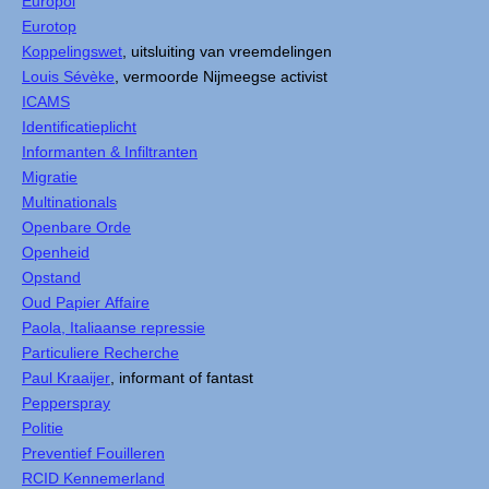
Europol
Eurotop
Koppelingswet
, uitsluiting van vreemdelingen
Louis Sévèke
, vermoorde Nijmeegse activist
ICAMS
Identificatieplicht
Informanten & Infiltranten
Migratie
Multinationals
Openbare Orde
Openheid
Opstand
Oud Papier Affaire
Paola, Italiaanse repressie
Particuliere Recherche
Paul Kraaijer
, informant of fantast
Pepperspray
Politie
Preventief Fouilleren
RCID Kennemerland