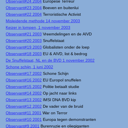
Observant#24 2004
Europese Terreur
Observant#23 2004
Boeven en buitenlui
Observant#22 2004
Terroristische Activist
Misleidende methode 14 november 2003
Keizer in lompen, 1 november 2003
Observant#21 2003
Vreemdelingen en de AIVD
Observant#20 2003
Snuffelstaat
Observant#19 2003
Globalisten onder de loep
Observant#18 2003
EU & AIVD, list & bedrog
De Snuffelstaat, NL en de BVD 1 november 2002
Schone schijn, 1 juni 2002
Observant#17 2002
Schone Schijn
Observant#16 2002
EU Europol snuffelen
Observant#15 2002
Politie betaalt studie
Observant#14 2002
Op jacht naar links
Observant#13 2002
IMSI DNA BVD kip
Observant#12 2002
De vader van de bruid
Observant#11 2001
War on Terror
Observant#10 2001
Europa tegen demonstranten
Observant#9 2001
Burenruzie en oliegiganten