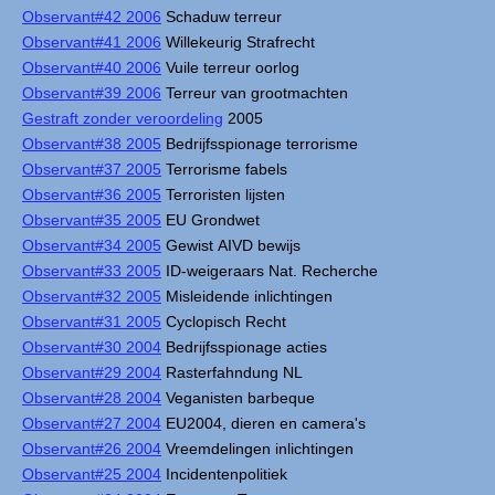
Observant#42 2006
Schaduw terreur
Observant#41 2006
Willekeurig Strafrecht
Observant#40 2006
Vuile terreur oorlog
Observant#39 2006
Terreur van grootmachten
Gestraft zonder veroordeling
2005
Observant#38 2005
Bedrijfsspionage terrorisme
Observant#37 2005
Terrorisme fabels
Observant#36 2005
Terroristen lijsten
Observant#35 2005
EU Grondwet
Observant#34 2005
Gewist AIVD bewijs
Observant#33 2005
ID-weigeraars Nat. Recherche
Observant#32 2005
Misleidende inlichtingen
Observant#31 2005
Cyclopisch Recht
Observant#30 2004
Bedrijfsspionage acties
Observant#29 2004
Rasterfahndung NL
Observant#28 2004
Veganisten barbeque
Observant#27 2004
EU2004, dieren en camera's
Observant#26 2004
Vreemdelingen inlichtingen
Observant#25 2004
Incidentenpolitiek