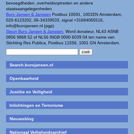
bevoegdheden, overheidsoptreden en andere
staatsaangelegenheden.
Buro Jansen & Janssen
Postbus 10591, 1001EN Amsterdam,
020-6123202, 06-34339533, signal +31684065516,
info@burojansen.nl (pgp)
Steun Buro Jansen & Janssen.
Word donateur, NL43 ASNB
0856 9868 52 of NL56 INGB 0000 6039 04 ten name van
Stichting Res Publica, Postbus 11556, 1001 GN Amsterdam.
Search.burojansen.nl
Openbaarheid
Justitie en Veiligheid
Inlichtingen en Terrorisme
Nieuwsblog
Nationaal Veiligheidsarchief