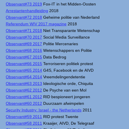
Observant#73 2019
Fox-IT in het Midden-Oosten
Arrestantenhandleiding
2018
Observant#72 2018
Geheime politie van Nederland
Referendum WIV 2017 magazine
2018
Observant#71 2018
Niet Transparante Wetenschap
Observant#70 2017
Social Media Surveillance
Observant#69 2017
Politie Mercenaries
Observant#68 2016
Wetenschappers en Politie
Observant#67 2015
Data Bedrog
Observant#66 2015
Terroriseren politiek protest
Observant#65 2014
G4S, Facebook en de AIVD
Observant#64 2014
Vreemdelingendetentie
Observant#63 2013
Ideologische orde, Chiquita
Observant#62 2012
De Psyche van een Mol
Observant#61 2012
RID bespioneert jongeren
Observant#60 2012
Duurzaam afwimpelen
Security Industry: Israel - the Netherlands
2011
Observant#59 2011
RID protest Twente
Observant#58 2011
Kraaijer, AIVD, De Telegraaf