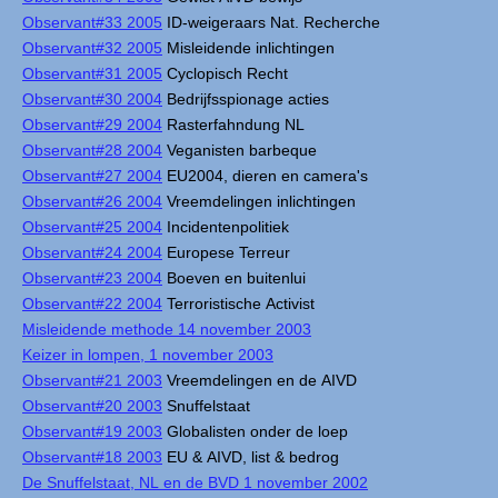
Observant#33 2005
ID-weigeraars Nat. Recherche
Observant#32 2005
Misleidende inlichtingen
Observant#31 2005
Cyclopisch Recht
Observant#30 2004
Bedrijfsspionage acties
Observant#29 2004
Rasterfahndung NL
Observant#28 2004
Veganisten barbeque
Observant#27 2004
EU2004, dieren en camera's
Observant#26 2004
Vreemdelingen inlichtingen
Observant#25 2004
Incidentenpolitiek
Observant#24 2004
Europese Terreur
Observant#23 2004
Boeven en buitenlui
Observant#22 2004
Terroristische Activist
Misleidende methode 14 november 2003
Keizer in lompen, 1 november 2003
Observant#21 2003
Vreemdelingen en de AIVD
Observant#20 2003
Snuffelstaat
Observant#19 2003
Globalisten onder de loep
Observant#18 2003
EU & AIVD, list & bedrog
De Snuffelstaat, NL en de BVD 1 november 2002