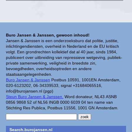
Buro Jansen & Janssen, gewoon inhoud!
Jansen & Janssen is een onderzoeksburo dat politie, justitie,
inlichtingendiensten, overheid in Nederland en de EU kritisch
volgt. Een grondrechten kollektief dat al 40 jaar, sinds 1984,
publiceert over uitbreiding van repressieve wetgeving, publiek-
private samenwerking, veiligheid in breedste zin,
bevoegdheden, overheidsoptreden en andere
staatsaangelegenheden.
Buro Jansen & Janssen
Postbus 10591, 1001EN Amsterdam,
020-6123202, 06-34339533, signal +31684065516,
info@burojansen.nl (pgp)
Steun Buro Jansen & Janssen.
Word donateur, NL43 ASNB
0856 9868 52 of NL56 INGB 0000 6039 04 ten name van
Stichting Res Publica, Postbus 11556, 1001 GN Amsterdam.
Search.burojansen.nl