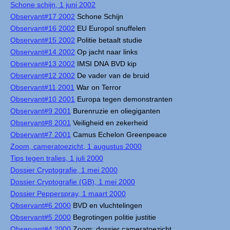
Schone schijn, 1 juni 2002
Observant#17 2002
Schone Schijn
Observant#16 2002
EU Europol snuffelen
Observant#15 2002
Politie betaalt studie
Observant#14 2002
Op jacht naar links
Observant#13 2002
IMSI DNA BVD kip
Observant#12 2002
De vader van de bruid
Observant#11 2001
War on Terror
Observant#10 2001
Europa tegen demonstranten
Observant#9 2001
Burenruzie en oliegiganten
Observant#8 2001
Veiligheid en zekerheid
Observant#7 2001
Camus Echelon Greenpeace
Zoom, cameratoezicht, 1 augustus 2000
Tips tegen tralies, 1 juli 2000
Dossier Cryptografie, 1 mei 2000
Dossier Cryptografie (GB), 1 mei 2000
Dossier Pepperspray, 1 maart 2000
Observant#6 2000
BVD en vluchtelingen
Observant#5 2000
Begrotingen politie justitie
Observant#4 2000
Zoom: dossier cameratoezicht