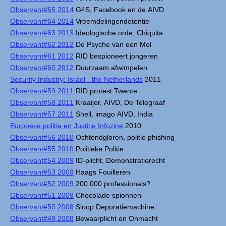
Observant#65 2014
G4S, Facebook en de AIVD
Observant#64 2014
Vreemdelingendetentie
Observant#63 2013
Ideologische orde, Chiquita
Observant#62 2012
De Psyche van een Mol
Observant#61 2012
RID bespioneert jongeren
Observant#60 2012
Duurzaam afwimpelen
Security Industry: Israel - the Netherlands
2011
Observant#59 2011
RID protest Twente
Observant#58 2011
Kraaijer, AIVD, De Telegraaf
Observant#57 2011
Shell, imago AIVD, India
Europese politie en Justitie Infozine
2010
Observant#56 2010
Ochtendgloren, politie phishing
Observant#55 2010
Politieke Politie
Observant#54 2009
ID-plicht, Demonstratierecht
Observant#53 2009
Haags Fouilleren
Observant#52 2009
200.000 professionals?
Observant#51 2009
Chocolade spionnen
Observant#50 2008
Sloop Deporatiemachine
Observant#49 2008
Bewaarplicht en Onmacht