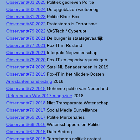
Observant#83 2025
Politiek gedreven Politie
Observant#82 2024
De opgeblazen wietoorlog
Observant#81 2023
Politie Black Box
Observant#80 2022
Protesteren is Terrorisme
Observant#79 2022
VASTech / Cyberupt
Observant#78 2021
De burger is staatsgevaarlijk
Observant#77 2021
Fox-IT in Rusland
Observant#76 2021
Integrale Nepwetenschap
Observant#75 2020
Fox-IT en exportvergunningen
Observant#74 2020
Stasi NL Benaderingen in 2019
Observant#73 2019
Fox-IT in het Midden-Oosten
Arrestantenhandleiding
2018
Observant#72 2018
Geheime politie van Nederland
Referendum WIV 2017 magazine
2018
Observant#71 2018
Niet Transparante Wetenschap
Observant#70 2017
Social Media Surveillance
Observant#69 2017
Politie Mercenaries
Observant#68 2016
Wetenschappers en Politie
Observant#67 2015
Data Bedrog
Observant#66 2015
Terroriseren politiek protest