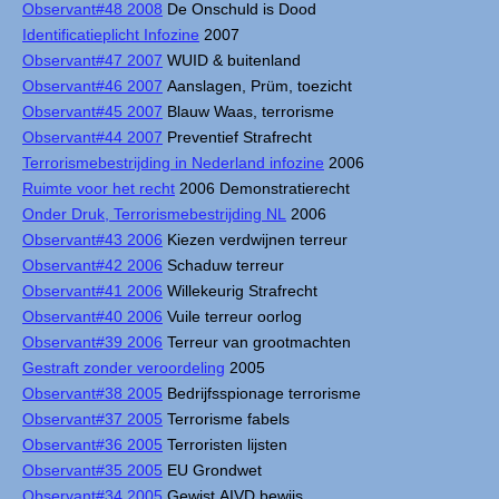
Observant#48 2008
De Onschuld is Dood
Identificatieplicht Infozine
2007
Observant#47 2007
WUID & buitenland
Observant#46 2007
Aanslagen, Prüm, toezicht
Observant#45 2007
Blauw Waas, terrorisme
Observant#44 2007
Preventief Strafrecht
Terrorismebestrijding in Nederland infozine
2006
Ruimte voor het recht
2006 Demonstratierecht
Onder Druk, Terrorismebestrijding NL
2006
Observant#43 2006
Kiezen verdwijnen terreur
Observant#42 2006
Schaduw terreur
Observant#41 2006
Willekeurig Strafrecht
Observant#40 2006
Vuile terreur oorlog
Observant#39 2006
Terreur van grootmachten
Gestraft zonder veroordeling
2005
Observant#38 2005
Bedrijfsspionage terrorisme
Observant#37 2005
Terrorisme fabels
Observant#36 2005
Terroristen lijsten
Observant#35 2005
EU Grondwet
Observant#34 2005
Gewist AIVD bewijs