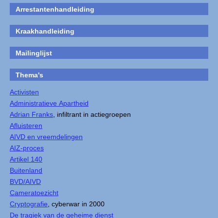
Arrestantenhandleiding
Kraakhandleiding
Mailinglijst
Thema's
Activisten
Administratieve Apartheid
Adrian Franks
, infiltrant in actiegroepen
Afluisteren
AIVD en vreemdelingen
AIZ-proces
Artikel 140
Buitenland
BVD/AIVD
Cameratoezicht
Cryptografie
, cyberwar in 2000
De tragiek van de geheime dienst