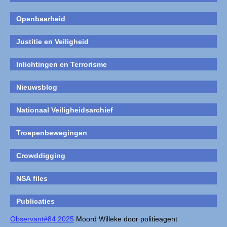
Openbaarheid
Justitie en Veiligheid
Inlichtingen en Terrorisme
Nieuwsblog
Nationaal Veiligheidsarchief
Troepenbewegingen
Crowddigging
NSA files
Publicaties
Observant#84 2025
Moord Willeke door politieagent