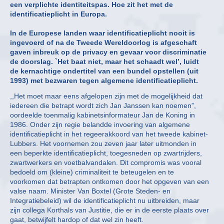
een verplichte identiteitspas. Hoe zit het met de
identificatieplicht in Europa.
In de Europese landen waar identificatieplicht nooit is
ingevoerd of na de Tweede Wereldoorlog is afgeschaft
gaven inbreuk op de privacy en gevaar voor discriminatie
de doorslag. `Het baat niet, maar het schaadt wel’, luidt
de kernachtige ondertitel van een bundel opstellen (uit
1993) met bezwaren tegen algemene identificatieplicht.
,,Het moet maar eens afgelopen zijn met de mogelijkheid dat
iedereen die betrapt wordt zich Jan Janssen kan noemen”,
oordeelde toenmalig kabinetsinformateur Jan de Koning in
1986. Onder zijn regie belandde invoering van algemene
identificatieplicht in het regeerakkoord van het tweede kabinet-
Lubbers. Het voornemen zou zeven jaar later uitmonden in
een beperkte identificatieplicht, toegesneden op zwartrijders,
zwartwerkers en voetbalvandalen. Dit compromis was vooral
bedoeld om (kleine) criminaliteit te beteugelen en te
voorkomen dat betrapten ontkomen door het opgeven van een
valse naam. Minister Van Boxtel (Grote Steden- en
Integratiebeleid) wil de identificatieplicht nu uitbreiden, maar
zijn collega Korthals van Justitie, die er in de eerste plaats over
gaat, betwijfelt hardop of dat wel zin heeft.