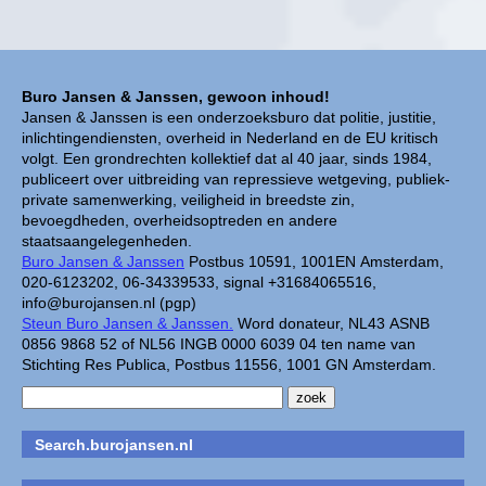
Buro Jansen & Janssen, gewoon inhoud!
Jansen & Janssen is een onderzoeksburo dat politie, justitie,
inlichtingendiensten, overheid in Nederland en de EU kritisch
volgt. Een grondrechten kollektief dat al 40 jaar, sinds 1984,
publiceert over uitbreiding van repressieve wetgeving, publiek-
private samenwerking, veiligheid in breedste zin,
bevoegdheden, overheidsoptreden en andere
staatsaangelegenheden.
Buro Jansen & Janssen
Postbus 10591, 1001EN Amsterdam,
020-6123202, 06-34339533, signal +31684065516,
info@burojansen.nl (pgp)
Steun Buro Jansen & Janssen.
Word donateur, NL43 ASNB
0856 9868 52 of NL56 INGB 0000 6039 04 ten name van
Stichting Res Publica, Postbus 11556, 1001 GN Amsterdam.
Search.burojansen.nl