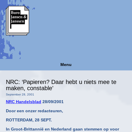
Menu
NRC: ‘Papieren? Daar hebt u niets mee te
maken, constable’
September 28, 2001
NRC Handelsblad
28/09/2001
Door een onzer redacteuren,
ROTTERDAM, 28 SEPT.
In Groot-Brittannië en Nederland gaan stemmen op voor