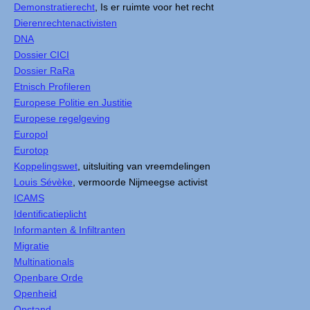
Demonstratierecht
, Is er ruimte voor het recht
Dierenrechtenactivisten
DNA
Dossier CICI
Dossier RaRa
Etnisch Profileren
Europese Politie en Justitie
Europese regelgeving
Europol
Eurotop
Koppelingswet
, uitsluiting van vreemdelingen
Louis Sévèke
, vermoorde Nijmeegse activist
ICAMS
Identificatieplicht
Informanten & Infiltranten
Migratie
Multinationals
Openbare Orde
Openheid
Opstand