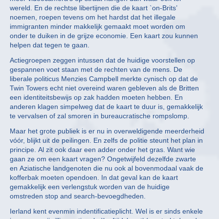
wereld. En de rechtse libertijnen die de kaart `on-Brits’
noemen, roepen tevens om het hardst dat het illegale
immigranten minder makkelijk gemaakt moet worden om
onder te duiken in de grijze economie. Een kaart zou kunnen
helpen dat tegen te gaan.
Actiegroepen zeggen intussen dat de huidige voorstellen op
gespannen voet staan met de rechten van de mens. De
liberale politicus Menzies Campbell merkte cynisch op dat de
Twin Towers echt niet overeind waren gebleven als de Britten
een identiteitsbewijs op zak hadden moeten hebben. En
anderen klagen simpelweg dat de kaart te duur is, gemakkelijk
te vervalsen of zal smoren in bureaucratische rompslomp.
Maar het grote publiek is er nu in overweldigende meerderheid
vóór, blijkt uit de peilingen. En zelfs de politie steunt het plan in
principe. Al zit ook daar een adder onder het gras. Want wie
gaan ze om een kaart vragen? Ongetwijfeld dezelfde zwarte
en Aziatische landgenoten die nu ook al bovenmodaal vaak de
kofferbak moeten opendoen. In dat geval kan de kaart
gemakkelijk een verlengstuk worden van de huidige
omstreden stop and search-bevoegdheden.
Ierland kent evenmin indentificatieplicht. Wel is er sinds enkele