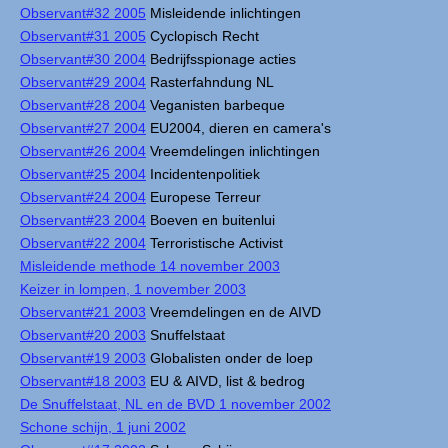
Observant#32 2005
Misleidende inlichtingen
Observant#31 2005
Cyclopisch Recht
Observant#30 2004
Bedrijfsspionage acties
Observant#29 2004
Rasterfahndung NL
Observant#28 2004
Veganisten barbeque
Observant#27 2004
EU2004, dieren en camera's
Observant#26 2004
Vreemdelingen inlichtingen
Observant#25 2004
Incidentenpolitiek
Observant#24 2004
Europese Terreur
Observant#23 2004
Boeven en buitenlui
Observant#22 2004
Terroristische Activist
Misleidende methode 14 november 2003
Keizer in lompen, 1 november 2003
Observant#21 2003
Vreemdelingen en de AIVD
Observant#20 2003
Snuffelstaat
Observant#19 2003
Globalisten onder de loep
Observant#18 2003
EU & AIVD, list & bedrog
De Snuffelstaat, NL en de BVD 1 november 2002
Schone schijn, 1 juni 2002