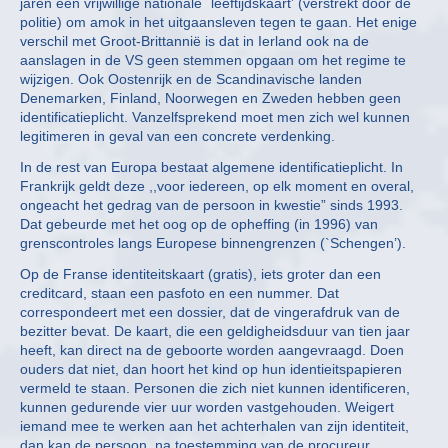
jaren een vrijwillige nationale `leeftijdskaart’ (verstrekt door de
politie) om amok in het uitgaansleven tegen te gaan. Het enige
verschil met Groot-Brittannië is dat in Ierland ook na de
aanslagen in de VS geen stemmen opgaan om het regime te
wijzigen. Ook Oostenrijk en de Scandinavische landen
Denemarken, Finland, Noorwegen en Zweden hebben geen
identificatieplicht. Vanzelfsprekend moet men zich wel kunnen
legitimeren in geval van een concrete verdenking.
In de rest van Europa bestaat algemene identificatieplicht. In
Frankrijk geldt deze ,,voor iedereen, op elk moment en overal,
ongeacht het gedrag van de persoon in kwestie” sinds 1993.
Dat gebeurde met het oog op de opheffing (in 1996) van
grenscontroles langs Europese binnengrenzen (`Schengen’).
Op de Franse identiteitskaart (gratis), iets groter dan een
creditcard, staan een pasfoto en een nummer. Dat
correspondeert met een dossier, dat de vingerafdruk van de
bezitter bevat. De kaart, die een geldigheidsduur van tien jaar
heeft, kan direct na de geboorte worden aangevraagd. Doen
ouders dat niet, dan hoort het kind op hun identieitspapieren
vermeld te staan. Personen die zich niet kunnen identificeren,
kunnen gedurende vier uur worden vastgehouden. Weigert
iemand mee te werken aan het achterhalen van zijn identiteit,
dan kan de persoon, na toestemming van de procureur,