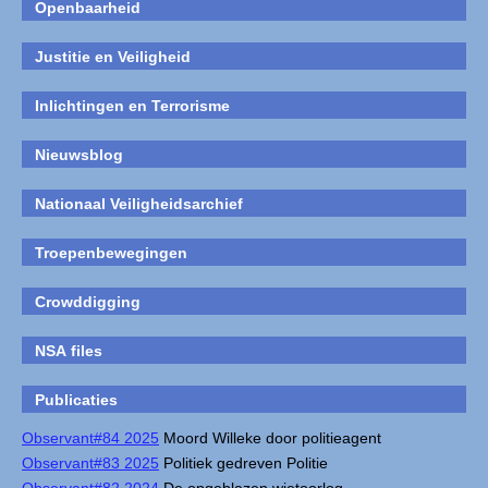
Openbaarheid
Justitie en Veiligheid
Inlichtingen en Terrorisme
Nieuwsblog
Nationaal Veiligheidsarchief
Troepenbewegingen
Crowddigging
NSA files
Publicaties
Observant#84 2025
Moord Willeke door politieagent
Observant#83 2025
Politiek gedreven Politie