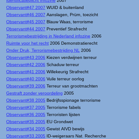
Identificatieplicht Infozine
2007
Observant#47 2007
WUID & buitenland
Observant#46 2007
Aanslagen, Prüm, toezicht
Observant#45 2007
Blauw Waas, terrorisme
Observant#44 2007
Preventief Strafrecht
Terrorismebestrijding in Nederland infozine
2006
Ruimte voor het recht
2006 Demonstratierecht
Onder Druk, Terrorismebestrijding NL
2006
Observant#43 2006
Kiezen verdwijnen terreur
Observant#42 2006
Schaduw terreur
Observant#41 2006
Willekeurig Strafrecht
Observant#40 2006
Vuile terreur oorlog
Observant#39 2006
Terreur van grootmachten
Gestraft zonder veroordeling
2005
Observant#38 2005
Bedrijfsspionage terrorisme
Observant#37 2005
Terrorisme fabels
Observant#36 2005
Terroristen lijsten
Observant#35 2005
EU Grondwet
Observant#34 2005
Gewist AIVD bewijs
Observant#33 2005
ID-weigeraars Nat. Recherche