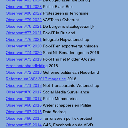
Observant#82 2024
De opgeblazen wietoorlog
Observant#81 2023
Politie Black Box
Observant#80 2022
Protesteren is Terrorisme
Observant#79 2022
VASTech / Cyberupt
Observant#78 2021
De burger is staatsgevaarlijk
Observant#77 2021
Fox-IT in Rusland
Observant#76 2021
Integrale Nepwetenschap
Observant#75 2020
Fox-IT en exportvergunningen
Observant#74 2020
Stasi NL Benaderingen in 2019
Observant#73 2019
Fox-IT in het Midden-Oosten
Arrestantenhandleiding
2018
Observant#72 2018
Geheime politie van Nederland
Referendum WIV 2017 magazine
2018
Observant#71 2018
Niet Transparante Wetenschap
Observant#70 2017
Social Media Surveillance
Observant#69 2017
Politie Mercenaries
Observant#68 2016
Wetenschappers en Politie
Observant#67 2015
Data Bedrog
Observant#66 2015
Terroriseren politiek protest
Observant#65 2014
G4S, Facebook en de AIVD