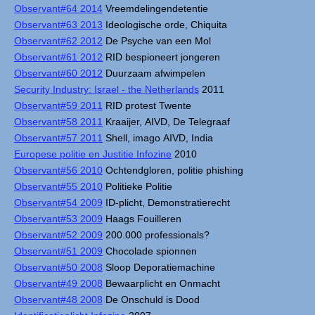
Observant#64 2014
Vreemdelingendetentie
Observant#63 2013
Ideologische orde, Chiquita
Observant#62 2012
De Psyche van een Mol
Observant#61 2012
RID bespioneert jongeren
Observant#60 2012
Duurzaam afwimpelen
Security Industry: Israel - the Netherlands
2011
Observant#59 2011
RID protest Twente
Observant#58 2011
Kraaijer, AIVD, De Telegraaf
Observant#57 2011
Shell, imago AIVD, India
Europese politie en Justitie Infozine
2010
Observant#56 2010
Ochtendgloren, politie phishing
Observant#55 2010
Politieke Politie
Observant#54 2009
ID-plicht, Demonstratierecht
Observant#53 2009
Haags Fouilleren
Observant#52 2009
200.000 professionals?
Observant#51 2009
Chocolade spionnen
Observant#50 2008
Sloop Deporatiemachine
Observant#49 2008
Bewaarplicht en Onmacht
Observant#48 2008
De Onschuld is Dood