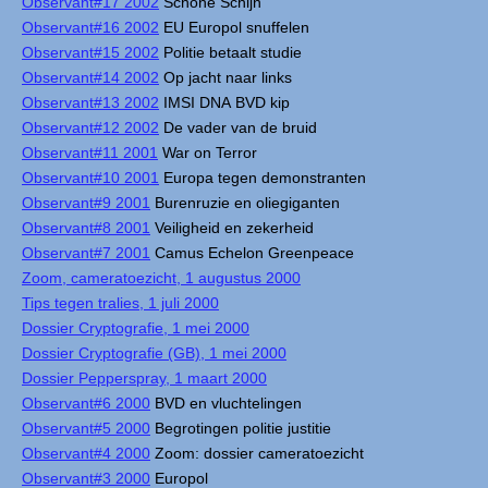
Observant#17 2002
Schone Schijn
Observant#16 2002
EU Europol snuffelen
Observant#15 2002
Politie betaalt studie
Observant#14 2002
Op jacht naar links
Observant#13 2002
IMSI DNA BVD kip
Observant#12 2002
De vader van de bruid
Observant#11 2001
War on Terror
Observant#10 2001
Europa tegen demonstranten
Observant#9 2001
Burenruzie en oliegiganten
Observant#8 2001
Veiligheid en zekerheid
Observant#7 2001
Camus Echelon Greenpeace
Zoom, cameratoezicht, 1 augustus 2000
Tips tegen tralies, 1 juli 2000
Dossier Cryptografie, 1 mei 2000
Dossier Cryptografie (GB), 1 mei 2000
Dossier Pepperspray, 1 maart 2000
Observant#6 2000
BVD en vluchtelingen
Observant#5 2000
Begrotingen politie justitie
Observant#4 2000
Zoom: dossier cameratoezicht
Observant#3 2000
Europol