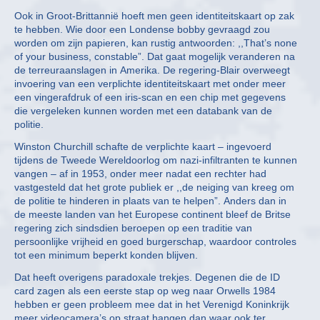
Ook in Groot-Brittannië hoeft men geen identiteitskaart op zak
te hebben. Wie door een Londense bobby gevraagd zou
worden om zijn papieren, kan rustig antwoorden: ,,That’s none
of your business, constable”. Dat gaat mogelijk veranderen na
de terreuraanslagen in Amerika. De regering-Blair overweegt
invoering van een verplichte identiteitskaart met onder meer
een vingerafdruk of een iris-scan en een chip met gegevens
die vergeleken kunnen worden met een databank van de
politie.
Winston Churchill schafte de verplichte kaart – ingevoerd
tijdens de Tweede Wereldoorlog om nazi-infiltranten te kunnen
vangen – af in 1953, onder meer nadat een rechter had
vastgesteld dat het grote publiek er ,,de neiging van kreeg om
de politie te hinderen in plaats van te helpen”. Anders dan in
de meeste landen van het Europese continent bleef de Britse
regering zich sindsdien beroepen op een traditie van
persoonlijke vrijheid en goed burgerschap, waardoor controles
tot een minimum beperkt konden blijven.
Dat heeft overigens paradoxale trekjes. Degenen die de ID
card zagen als een eerste stap op weg naar Orwells 1984
hebben er geen probleem mee dat in het Verenigd Koninkrijk
meer videocamera’s op straat hangen dan waar ook ter