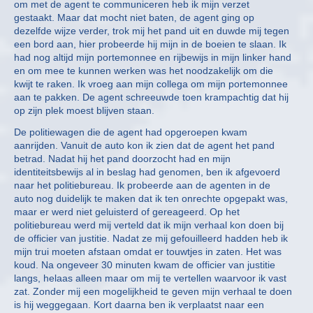
om met de agent te communiceren heb ik mijn verzet
gestaakt. Maar dat mocht niet baten, de agent ging op
dezelfde wijze verder, trok mij het pand uit en duwde mij tegen
een bord aan, hier probeerde hij mijn in de boeien te slaan. Ik
had nog altijd mijn portemonnee en rijbewijs in mijn linker hand
en om mee te kunnen werken was het noodzakelijk om die
kwijt te raken. Ik vroeg aan mijn collega om mijn portemonnee
aan te pakken. De agent schreeuwde toen krampachtig dat hij
op zijn plek moest blijven staan.
De politiewagen die de agent had opgeroepen kwam
aanrijden. Vanuit de auto kon ik zien dat de agent het pand
betrad. Nadat hij het pand doorzocht had en mijn
identiteitsbewijs al in beslag had genomen, ben ik afgevoerd
naar het politiebureau. Ik probeerde aan de agenten in de
auto nog duidelijk te maken dat ik ten onrechte opgepakt was,
maar er werd niet geluisterd of gereageerd. Op het
politiebureau werd mij verteld dat ik mijn verhaal kon doen bij
de officier van justitie. Nadat ze mij gefouilleerd hadden heb ik
mijn trui moeten afstaan omdat er touwtjes in zaten. Het was
koud. Na ongeveer 30 minuten kwam de officier van justitie
langs, helaas alleen maar om mij te vertellen waarvoor ik vast
zat. Zonder mij een mogelijkheid te geven mijn verhaal te doen
is hij weggegaan. Kort daarna ben ik verplaatst naar een