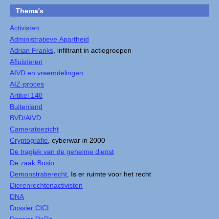
Thema's
Activisten
Administratieve Apartheid
Adrian Franks
, infiltrant in actiegroepen
Afluisteren
AIVD en vreemdelingen
AIZ-proces
Artikel 140
Buitenland
BVD/AIVD
Cameratoezicht
Cryptografie
, cyberwar in 2000
De tragiek van de geheime dienst
De zaak Bosio
Demonstratierecht
, Is er ruimte voor het recht
Dierenrechtenactivisten
DNA
Dossier CICI