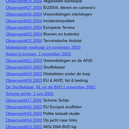
Observant#28 2004
Veganisten barbeque
Observant#27 2004
EU2004, dieren en camera's
Observant#26 2004
Vreemdelingen inlichtingen
Observant#25 2004
Incidentenpolitiek
Observant#24 2004
Europese Terreur
Observant#23 2004
Boeven en buitenlui
Observant#22 2004
Terroristische Activist
Misleidende methode 14 november 2003
Keizer in lompen, 1 november 2003
Observant#21 2003
Vreemdelingen en de AIVD
Observant#20 2003
Snuffelstaat
Observant#19 2003
Globalisten onder de loep
Observant#18 2003
EU & AIVD, list & bedrog
De Snuffelstaat, NL en de BVD 1 november 2002
Schone schijn, 1 juni 2002
Observant#17 2002
Schone Schijn
Observant#16 2002
EU Europol snuffelen
Observant#15 2002
Politie betaalt studie
Observant#14 2002
Op jacht naar links
Observant#13 2002
IMSI DNA BVD kip