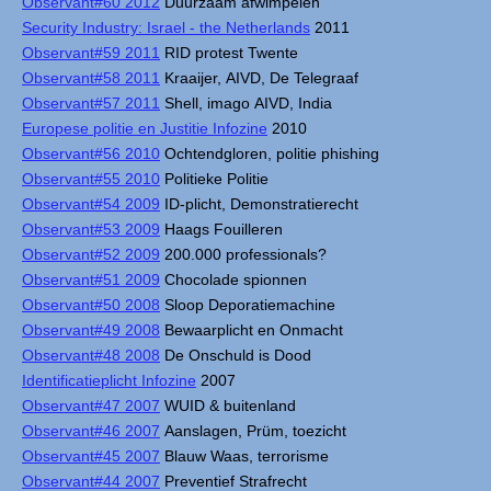
Observant#60 2012
Duurzaam afwimpelen
Security Industry: Israel - the Netherlands
2011
Observant#59 2011
RID protest Twente
Observant#58 2011
Kraaijer, AIVD, De Telegraaf
Observant#57 2011
Shell, imago AIVD, India
Europese politie en Justitie Infozine
2010
Observant#56 2010
Ochtendgloren, politie phishing
Observant#55 2010
Politieke Politie
Observant#54 2009
ID-plicht, Demonstratierecht
Observant#53 2009
Haags Fouilleren
Observant#52 2009
200.000 professionals?
Observant#51 2009
Chocolade spionnen
Observant#50 2008
Sloop Deporatiemachine
Observant#49 2008
Bewaarplicht en Onmacht
Observant#48 2008
De Onschuld is Dood
Identificatieplicht Infozine
2007
Observant#47 2007
WUID & buitenland
Observant#46 2007
Aanslagen, Prüm, toezicht
Observant#45 2007
Blauw Waas, terrorisme
Observant#44 2007
Preventief Strafrecht