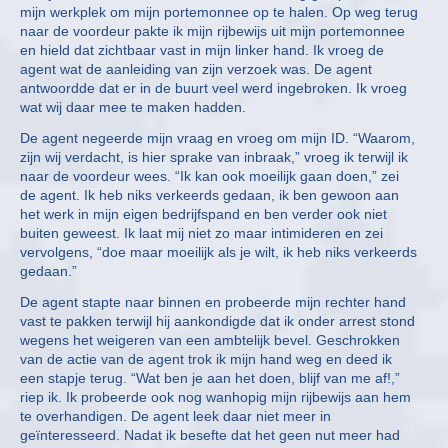
mijn werkplek om mijn portemonnee op te halen. Op weg terug
naar de voordeur pakte ik mijn rijbewijs uit mijn portemonnee
en hield dat zichtbaar vast in mijn linker hand. Ik vroeg de
agent wat de aanleiding van zijn verzoek was. De agent
antwoordde dat er in de buurt veel werd ingebroken. Ik vroeg
wat wij daar mee te maken hadden.
De agent negeerde mijn vraag en vroeg om mijn ID. “Waarom,
zijn wij verdacht, is hier sprake van inbraak,” vroeg ik terwijl ik
naar de voordeur wees. “Ik kan ook moeilijk gaan doen,” zei
de agent. Ik heb niks verkeerds gedaan, ik ben gewoon aan
het werk in mijn eigen bedrijfspand en ben verder ook niet
buiten geweest. Ik laat mij niet zo maar intimideren en zei
vervolgens, “doe maar moeilijk als je wilt, ik heb niks verkeerds
gedaan.”
De agent stapte naar binnen en probeerde mijn rechter hand
vast te pakken terwijl hij aankondigde dat ik onder arrest stond
wegens het weigeren van een ambtelijk bevel. Geschrokken
van de actie van de agent trok ik mijn hand weg en deed ik
een stapje terug. “Wat ben je aan het doen, blijf van me af!,”
riep ik. Ik probeerde ook nog wanhopig mijn rijbewijs aan hem
te overhandigen. De agent leek daar niet meer in
geïnteresseerd. Nadat ik besefte dat het geen nut meer had