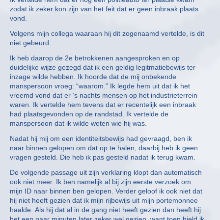
zodat ik zeker kon zijn van het feit dat er geen inbraak plaats
vond.
Volgens mijn collega waaraan hij dit zogenaamd vertelde, is dit
niet gebeurd.
Ik heb daarop de 2e betrokkenen aangesproken en op
duidelijke wijze gezegd dat ik een geldig legitmatiebewijs ter
inzage wilde hebben. Ik hoorde dat de mij onbekende
manspersoon vroeg: “waarom.” Ik legde hem uit dat ik het
vreemd vond dat er ‘s nachts mensen op het industrieterrein
waren. Ik vertelde hem tevens dat er recentelijk een inbraak
had plaatsgevonden op de randstad. Ik vertelde de
manspersoon dat ik wilde weten wie hij was.
Nadat hij mij om een identiteitsbewijs had gevraagd, ben ik
naar binnen gelopen om dat op te halen, daarbij heb ik geen
vragen gesteld. Die heb ik pas gesteld nadat ik terug kwam.
De volgende passage uit zijn verklaring klopt dan automatisch
ook niet meer. Ik ben namelijk al bij zijn eerste verzoek om
mijn ID naar binnen ben gelopen. Verder geloof ik ook niet dat
hij niet heeft gezien dat ik mijn rijbewijs uit mijn portemonnee
haalde. Als hij dat al in de gang niet heeft gezien dan heeft hij
het een paar minuten later zeker wel gezien, want toen hield ik