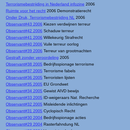
Terrorismebestrijding in Nederland infozine
2006
Ruimte voor het recht
2006 Demonstratierecht
Onder Druk, Terrorismebestrijding NL
2006
Observant#43 2006
Kiezen verdwijnen terreur
Observant#42 2006
Schaduw terreur
Observant#41 2006
Willekeurig Strafrecht
Observant#40 2006
Vuile terreur oorlog
Observant#39 2006
Terreur van grootmachten
Gestraft zonder veroordeling
2005
Observant#38 2005
Bedrijfsspionage terrorisme
Observant#37 2005
Terrorisme fabels
Observant#36 2005
Terroristen lijsten
Observant#35 2005
EU Grondwet
Observant#34 2005
Gewist AIVD bewijs
Observant#33 2005
ID-weigeraars Nat. Recherche
Observant#32 2005
Misleidende inlichtingen
Observant#31 2005
Cyclopisch Recht
Observant#30 2004
Bedrijfsspionage acties
Observant#29 2004
Rasterfahndung NL