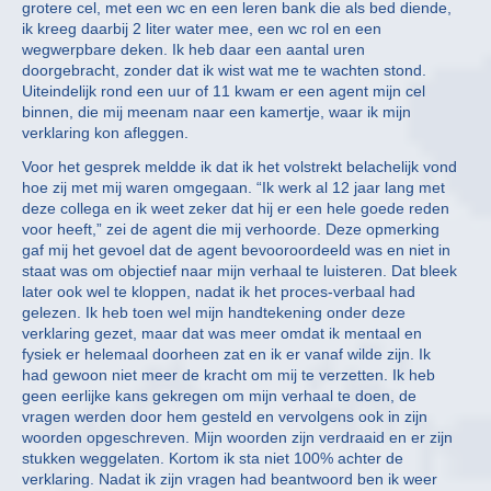
grotere cel, met een wc en een leren bank die als bed diende,
ik kreeg daarbij 2 liter water mee, een wc rol en een
wegwerpbare deken. Ik heb daar een aantal uren
doorgebracht, zonder dat ik wist wat me te wachten stond.
Uiteindelijk rond een uur of 11 kwam er een agent mijn cel
binnen, die mij meenam naar een kamertje, waar ik mijn
verklaring kon afleggen.
Voor het gesprek meldde ik dat ik het volstrekt belachelijk vond
hoe zij met mij waren omgegaan. “Ik werk al 12 jaar lang met
deze collega en ik weet zeker dat hij er een hele goede reden
voor heeft,” zei de agent die mij verhoorde. Deze opmerking
gaf mij het gevoel dat de agent bevooroordeeld was en niet in
staat was om objectief naar mijn verhaal te luisteren. Dat bleek
later ook wel te kloppen, nadat ik het proces-verbaal had
gelezen. Ik heb toen wel mijn handtekening onder deze
verklaring gezet, maar dat was meer omdat ik mentaal en
fysiek er helemaal doorheen zat en ik er vanaf wilde zijn. Ik
had gewoon niet meer de kracht om mij te verzetten. Ik heb
geen eerlijke kans gekregen om mijn verhaal te doen, de
vragen werden door hem gesteld en vervolgens ook in zijn
woorden opgeschreven. Mijn woorden zijn verdraaid en er zijn
stukken weggelaten. Kortom ik sta niet 100% achter de
verklaring. Nadat ik zijn vragen had beantwoord ben ik weer