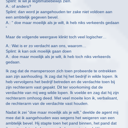
Splint: Ik wil je legitimatiebewijs zien.
A.: of anders?
Splint: dan word je aangehouden ter zake niet voldoen aan
een ambtelijk gegeven bevel.
A.: “ doe maar moeilijk als je wilt, ik heb niks verkeerds gedaan
“
Maar de volgende weergave klinkt toch veel logischer…
A.: Wat is er zo verdacht aan ons, waarom…
Splint: ik kan ook moeilijk gaan doen
A.: doe maar moeilijk als je wilt, ik heb toch niks verkeerds
gedaan.
Ik zag dat de manspersoon zich toen probeerde te ontrekken
aan zijn aanhouding. Ik zag dat hij het bedrijf in wilde lopen. Ik
heb vervolgens het bedrijf betreden en de verdachte toen bij
zijn rechterarm vast gepakt. Dit ter voorkoming dat de
verdachte van mij weg wilde lopen. Ik voelde en zag dat hij zijn
rechterarm omhoog deed. Met veel moeite kon ik, verbalisant,
de rechterarm van de verdachte vast houden.
Nadat ik zei “doe maar moeilijk als je wilt,” deelde de agent mij
mee dat ik aangehouden was wegens het weigeren van een
ambtelijk bevel. Hij stapte toen het pand binnen, het pand dat