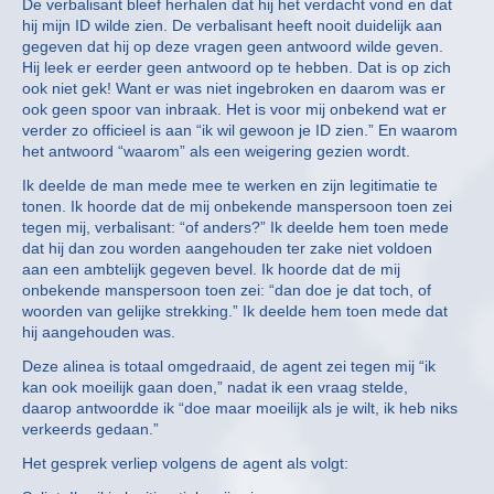
De verbalisant bleef herhalen dat hij het verdacht vond en dat
hij mijn ID wilde zien. De verbalisant heeft nooit duidelijk aan
gegeven dat hij op deze vragen geen antwoord wilde geven.
Hij leek er eerder geen antwoord op te hebben. Dat is op zich
ook niet gek! Want er was niet ingebroken en daarom was er
ook geen spoor van inbraak. Het is voor mij onbekend wat er
verder zo officieel is aan “ik wil gewoon je ID zien.” En waarom
het antwoord “waarom” als een weigering gezien wordt.
Ik deelde de man mede mee te werken en zijn legitimatie te
tonen. Ik hoorde dat de mij onbekende manspersoon toen zei
tegen mij, verbalisant: “of anders?” Ik deelde hem toen mede
dat hij dan zou worden aangehouden ter zake niet voldoen
aan een ambtelijk gegeven bevel. Ik hoorde dat de mij
onbekende manspersoon toen zei: “dan doe je dat toch, of
woorden van gelijke strekking.” Ik deelde hem toen mede dat
hij aangehouden was.
Deze alinea is totaal omgedraaid, de agent zei tegen mij “ik
kan ook moeilijk gaan doen,” nadat ik een vraag stelde,
daarop antwoordde ik “doe maar moeilijk als je wilt, ik heb niks
verkeerds gedaan.”
Het gesprek verliep volgens de agent als volgt: