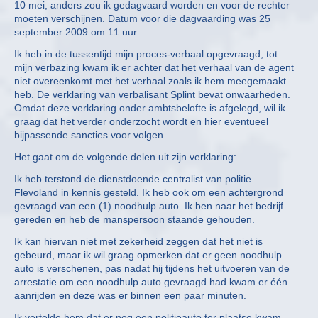
10 mei, anders zou ik gedagvaard worden en voor de rechter
moeten verschijnen. Datum voor die dagvaarding was 25
september 2009 om 11 uur.
Ik heb in de tussentijd mijn proces-verbaal opgevraagd, tot
mijn verbazing kwam ik er achter dat het verhaal van de agent
niet overeenkomt met het verhaal zoals ik hem meegemaakt
heb. De verklaring van verbalisant Splint bevat onwaarheden.
Omdat deze verklaring onder ambtsbelofte is afgelegd, wil ik
graag dat het verder onderzocht wordt en hier eventueel
bijpassende sancties voor volgen.
Het gaat om de volgende delen uit zijn verklaring:
Ik heb terstond de dienstdoende centralist van politie
Flevoland in kennis gesteld. Ik heb ook om een achtergrond
gevraagd van een (1) noodhulp auto. Ik ben naar het bedrijf
gereden en heb de manspersoon staande gehouden.
Ik kan hiervan niet met zekerheid zeggen dat het niet is
gebeurd, maar ik wil graag opmerken dat er geen noodhulp
auto is verschenen, pas nadat hij tijdens het uitvoeren van de
arrestatie om een noodhulp auto gevraagd had kwam er één
aanrijden en deze was er binnen een paar minuten.
Ik vertelde hem dat er nog een politieauto ter plaatse kwam