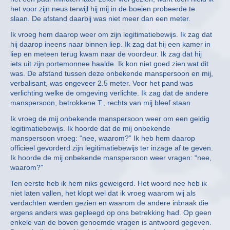
het voor zijn neus terwijl hij mij in de boeien probeerde te
slaan. De afstand daarbij was niet meer dan een meter.
Ik vroeg hem daarop weer om zijn legitimatiebewijs. Ik zag dat
hij daarop ineens naar binnen liep. Ik zag dat hij een kamer in
liep en meteen terug kwam naar de voordeur. Ik zag dat hij
iets uit zijn portemonnee haalde. Ik kon niet goed zien wat dit
was. De afstand tussen deze onbekende manspersoon en mij,
verbalisant, was ongeveer 2.5 meter. Voor het pand was
verlichting welke de omgeving verlichte. Ik zag dat de andere
manspersoon, betrokkene T., rechts van mij bleef staan.
Ik vroeg de mij onbekende manspersoon weer om een geldig
legitimatiebewijs. Ik hoorde dat de mij onbekende
manspersoon vroeg: “nee, waarom?” Ik heb hem daarop
officieel gevorderd zijn legitimatiebewijs ter inzage af te geven.
Ik hoorde de mij onbekende manspersoon weer vragen: “nee,
waarom?”
Ten eerste heb ik hem niks geweigerd. Het woord nee heb ik
niet laten vallen, het klopt wel dat ik vroeg waarom wij als
verdachten werden gezien en waarom de andere inbraak die
ergens anders was gepleegd op ons betrekking had. Op geen
enkele van de boven genoemde vragen is antwoord gegeven.