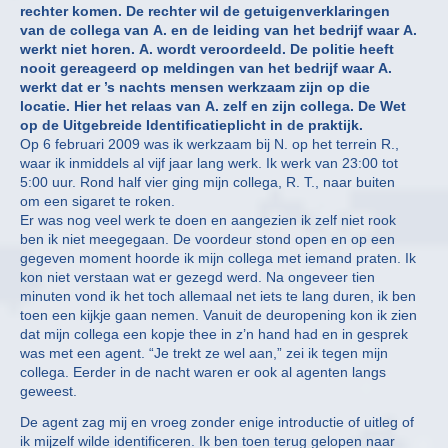
rechter komen. De rechter wil de getuigenverklaringen
van de collega van A. en de leiding van het bedrijf waar A.
werkt niet horen. A. wordt veroordeeld. De politie heeft
nooit gereageerd op meldingen van het bedrijf waar A.
werkt dat er ’s nachts mensen werkzaam zijn op die
locatie. Hier het relaas van A. zelf en zijn collega. De Wet
op de Uitgebreide Identificatieplicht in de praktijk.
Op 6 februari 2009 was ik werkzaam bij N. op het terrein R.,
waar ik inmiddels al vijf jaar lang werk. Ik werk van 23:00 tot
5:00 uur. Rond half vier ging mijn collega, R. T., naar buiten
om een sigaret te roken.
Er was nog veel werk te doen en aangezien ik zelf niet rook
ben ik niet meegegaan. De voordeur stond open en op een
gegeven moment hoorde ik mijn collega met iemand praten. Ik
kon niet verstaan wat er gezegd werd. Na ongeveer tien
minuten vond ik het toch allemaal net iets te lang duren, ik ben
toen een kijkje gaan nemen. Vanuit de deuropening kon ik zien
dat mijn collega een kopje thee in z’n hand had en in gesprek
was met een agent. “Je trekt ze wel aan,” zei ik tegen mijn
collega. Eerder in de nacht waren er ook al agenten langs
geweest.
De agent zag mij en vroeg zonder enige introductie of uitleg of
ik mijzelf wilde identificeren. Ik ben toen terug gelopen naar