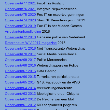
Observant#77 2021
Fox-IT in Rusland
Observant#76 2021
Integrale Nepwetenschap
Observant#75 2020
Fox-IT en exportvergunningen
Observant#74 2020
Stasi NL Benaderingen in 2019
Observant#73 2019
Fox-IT in het Midden-Oosten
Arrestantenhandleiding
2018
Observant#72 2018
Geheime politie van Nederland
Referendum WIV 2017 magazine
2018
Observant#71 2018
Niet Transparante Wetenschap
Observant#70 2017
Social Media Surveillance
Observant#69 2017
Politie Mercenaries
Observant#68 2016
Wetenschappers en Politie
Observant#67 2015
Data Bedrog
Observant#66 2015
Terroriseren politiek protest
Observant#65 2014
G4S, Facebook en de AIVD
Observant#64 2014
Vreemdelingendetentie
Observant#63 2013
Ideologische orde, Chiquita
Observant#62 2012
De Psyche van een Mol
Observant#61 2012
RID bespioneert jongeren