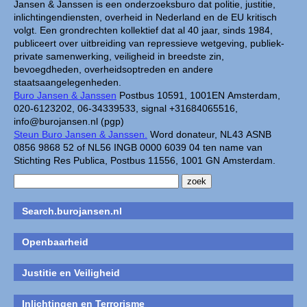
Jansen & Janssen is een onderzoeksburo dat politie, justitie,
inlichtingendiensten, overheid in Nederland en de EU kritisch
volgt. Een grondrechten kollektief dat al 40 jaar, sinds 1984,
publiceert over uitbreiding van repressieve wetgeving, publiek-
private samenwerking, veiligheid in breedste zin,
bevoegdheden, overheidsoptreden en andere
staatsaangelegenheden.
Buro Jansen & Janssen
Postbus 10591, 1001EN Amsterdam,
020-6123202, 06-34339533, signal +31684065516,
info@burojansen.nl (pgp)
Steun Buro Jansen & Janssen.
Word donateur, NL43 ASNB
0856 9868 52 of NL56 INGB 0000 6039 04 ten name van
Stichting Res Publica, Postbus 11556, 1001 GN Amsterdam.
Search.burojansen.nl
Openbaarheid
Justitie en Veiligheid
Inlichtingen en Terrorisme