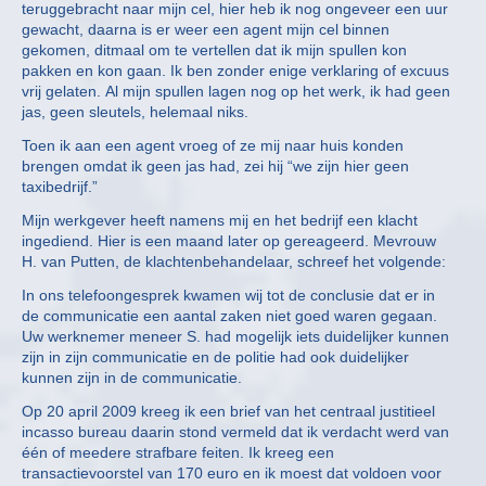
teruggebracht naar mijn cel, hier heb ik nog ongeveer een uur
gewacht, daarna is er weer een agent mijn cel binnen
gekomen, ditmaal om te vertellen dat ik mijn spullen kon
pakken en kon gaan. Ik ben zonder enige verklaring of excuus
vrij gelaten. Al mijn spullen lagen nog op het werk, ik had geen
jas, geen sleutels, helemaal niks.
Toen ik aan een agent vroeg of ze mij naar huis konden
brengen omdat ik geen jas had, zei hij “we zijn hier geen
taxibedrijf.”
Mijn werkgever heeft namens mij en het bedrijf een klacht
ingediend. Hier is een maand later op gereageerd. Mevrouw
H. van Putten, de klachtenbehandelaar, schreef het volgende:
In ons telefoongesprek kwamen wij tot de conclusie dat er in
de communicatie een aantal zaken niet goed waren gegaan.
Uw werknemer meneer S. had mogelijk iets duidelijker kunnen
zijn in zijn communicatie en de politie had ook duidelijker
kunnen zijn in de communicatie.
Op 20 april 2009 kreeg ik een brief van het centraal justitieel
incasso bureau daarin stond vermeld dat ik verdacht werd van
één of meedere strafbare feiten. Ik kreeg een
transactievoorstel van 170 euro en ik moest dat voldoen voor