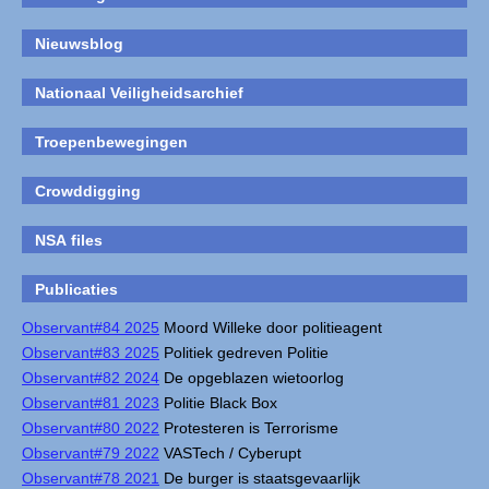
Nieuwsblog
Nationaal Veiligheidsarchief
Troepenbewegingen
Crowddigging
NSA files
Publicaties
Observant#84 2025
Moord Willeke door politieagent
Observant#83 2025
Politiek gedreven Politie
Observant#82 2024
De opgeblazen wietoorlog
Observant#81 2023
Politie Black Box
Observant#80 2022
Protesteren is Terrorisme
Observant#79 2022
VASTech / Cyberupt
Observant#78 2021
De burger is staatsgevaarlijk