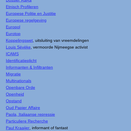
Dossier RaRa
Etnisch Profileren
Europese Politie en Justitie
Europese regelgeving
Europol
Eurotop
Koppelingswet
, uitsluiting van vreemdelingen
Louis Sévèke
, vermoorde Nijmeegse activist
ICAMS
Identificatieplicht
Informanten & Infiltranten
Migratie
Multinationals
Openbare Orde
Openheid
Opstand
Oud Papier Affaire
Paola, Italiaanse repressie
Particuliere Recherche
Paul Kraaijer
, informant of fantast