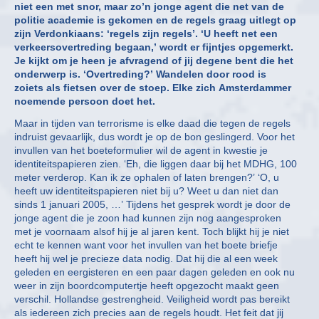
niet een met snor, maar zo’n jonge agent die net van de
politie academie is gekomen en de regels graag uitlegt op
zijn Verdonkiaans: ‘regels zijn regels’. ‘U heeft net een
verkeersovertreding begaan,’ wordt er fijntjes opgemerkt.
Je kijkt om je heen je afvragend of jij degene bent die het
onderwerp is. ‘Overtreding?’ Wandelen door rood is
zoiets als fietsen over de stoep. Elke zich Amsterdammer
noemende persoon doet het.
Maar in tijden van terrorisme is elke daad die tegen de regels
indruist gevaarlijk, dus wordt je op de bon geslingerd. Voor het
invullen van het boeteformulier wil de agent in kwestie je
identiteitspapieren zien. ‘Eh, die liggen daar bij het MDHG, 100
meter verderop. Kan ik ze ophalen of laten brengen?’ ‘O, u
heeft uw identiteitspapieren niet bij u? Weet u dan niet dan
sinds 1 januari 2005, …’ Tijdens het gesprek wordt je door de
jonge agent die je zoon had kunnen zijn nog aangesproken
met je voornaam alsof hij je al jaren kent. Toch blijkt hij je niet
echt te kennen want voor het invullen van het boete briefje
heeft hij wel je precieze data nodig. Dat hij die al een week
geleden en eergisteren en een paar dagen geleden en ook nu
weer in zijn boordcomputertje heeft opgezocht maakt geen
verschil. Hollandse gestrengheid. Veiligheid wordt pas bereikt
als iedereen zich precies aan de regels houdt. Het feit dat jij