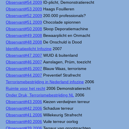
Observant#54 2009
ID-plicht, Demonstratierecht
Observant#53 2009
Haags Fouilleren
Observant#52 2009
200.000 professionals?
Observant#51 2009
Chocolade spionnen
Observant#50 2008
Sloop Deporatiemachine
Observant#49 2008
Bewaarplicht en Onmacht
Observant#48 2008
De Onschuld is Dood
Identificatieplicht Infozine
2007
Observant#47 2007
WUID & buitenland
Observant#46 2007
Aanslagen, Prüm, toezicht
Observant#45 2007
Blauw Waas, terrorisme
Observant#44 2007
Preventief Strafrecht
Terrorismebestrijding in Nederland infozine
2006
Ruimte voor het recht
2006 Demonstratierecht
Onder Druk, Terrorismebestrijding NL
2006
Observant#43 2006
Kiezen verdwijnen terreur
Observant#42 2006
Schaduw terreur
Observant#41 2006
Willekeurig Strafrecht
Observant#40 2006
Vuile terreur oorlog
Observant#39 2006
Terreur van grootmachten