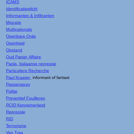
ICAMS
Identificatieplicht
Informanten & Infiltranten
Migratie
Multinationals
Openbare Orde
Openheid
Opstand
Oud Papier Affaire
Paola, Italiaanse repressie
Particuliere Recherche
Paul Kraaijer
, informant of fantast
Pepperspray
Politie
Preventief Fouilleren
RCID Kennemerland
Repressie
RID
Terrorisme
Van Traa