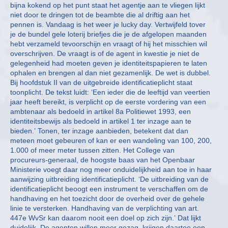
bijna kokend op het punt staat het agentje aan te vliegen lijkt
niet door te dringen tot de beambte die al driftig aan het
pennen is. Vandaag is het weer je lucky day. Vertwijfeld tover
je de bundel gele loterij briefjes die je de afgelopen maanden
hebt verzameld tevoorschijn en vraagt of hij het misschien wil
overschrijven. De vraagt is of de agent in kwestie je niet de
gelegenheid had moeten geven je identiteitspapieren te laten
ophalen en brengen al dan niet gezamenlijk. De wet is dubbel.
Bij hoofdstuk II van de uitgebreide identificatieplicht staat
toonplicht. De tekst luidt: ‘Een ieder die de leeftijd van veertien
jaar heeft bereikt, is verplicht op de eerste vordering van een
ambtenaar als bedoeld in artikel 8a Politiewet 1993, een
identiteitsbewijs als bedoeld in artikel 1 ter inzage aan te
bieden.’ Tonen, ter inzage aanbieden, betekent dat dan
meteen moet gebeuren of kan er een wandeling van 100, 200,
1.000 of meer meter tussen zitten. Het College van
procureurs-generaal, de hoogste baas van het Openbaar
Ministerie voegt daar nog meer onduidelijkheid aan toe in haar
aanwijzing uitbreiding identificatieplicht. ‘De uitbreiding van de
identificatieplicht beoogt een instrument te verschaffen om de
handhaving en het toezicht door de overheid over de gehele
linie te versterken. Handhaving van de verplichting van art.
447e WvSr kan daarom nooit een doel op zich zijn.’ Dat lijkt
duidelijk. De agenten willen meer gezag, krijgen daartoe een