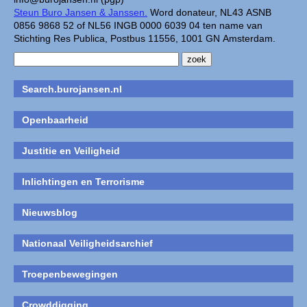
Steun Buro Jansen & Janssen.
Word donateur, NL43 ASNB
0856 9868 52 of NL56 INGB 0000 6039 04 ten name van
Stichting Res Publica, Postbus 11556, 1001 GN Amsterdam.
Search.burojansen.nl
Openbaarheid
Justitie en Veiligheid
Inlichtingen en Terrorisme
Nieuwsblog
Nationaal Veiligheidsarchief
Troepenbewegingen
Crowddigging