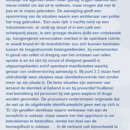
nieuw middel om dat uit te oefenen, maar mogen dat niet te
pas en te onpas gebruiken. De aanwijzing geeft een
opsomming van de situaties waarin een ambtenaar van politie
het mag gebruiken. ‘Een auto rijdt ’s nachts rond op een
industrieterrein, er vindt op straat of in een café een
schietpartij plaats, in een groepje dealers duikt een onbekende
op, hangjongeren veroorzaken overlast in de openbare ruimte,
er woedt brand en de brandstichter zou zich kunnen bevinden
tussen de toegestroomde belangstellenden, bij evenementen
in geval van rellen of dreiging van het ontstaan van rellen
sprake is en tot slot bij onrust of dreigend geweld in
uitgaansgebieden en/of openbare manifestaties waarbij
gevaar van ordeverstoring aanwezig is. Bij punt 2.2 staan heel
uitdrukkelijk twee situaties waar identiteitscontrole niet zonder
meer op zijn plaats is. De twee situaties zijn wanneer van
iemand de identiteit al bekend is en bij preventief fouilleren
met betrekking tot personen bij wie geen wapens of drugs
worden gevonden. De procureurs onderstrepen nogmaals dat
de wet op de uitgebreide identificatieplicht geen wet op zich is.
‘Er zijn gevallen denkbaar waarin weliswaar niet aan de
toonplicht is voldaan, maar waarin het niet opportuun is om
betrokkenen te bestraffen, omdat het doel van de
bevoegdheid is voldaan. … In dit verband valt bijvoorbeeld te