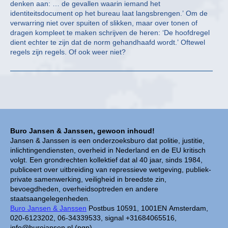
denken aan: … de gevallen waarin iemand het
identiteitsdocument op het bureau laat langsbrengen.’ Om de
verwarring niet over spuiten of slikken, maar over tonen of
dragen kompleet te maken schrijven de heren: ‘De hoofdregel
dient echter te zijn dat de norm gehandhaafd wordt.’ Oftewel
regels zijn regels. Of ook weer niet?
Buro Jansen & Janssen, gewoon inhoud!
Jansen & Janssen is een onderzoeksburo dat politie, justitie,
inlichtingendiensten, overheid in Nederland en de EU kritisch
volgt. Een grondrechten kollektief dat al 40 jaar, sinds 1984,
publiceert over uitbreiding van repressieve wetgeving, publiek-
private samenwerking, veiligheid in breedste zin,
bevoegdheden, overheidsoptreden en andere
staatsaangelegenheden.
Buro Jansen & Janssen
Postbus 10591, 1001EN Amsterdam,
020-6123202, 06-34339533, signal +31684065516,
info@burojansen.nl (pgp)