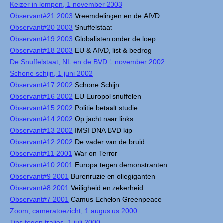
Keizer in lompen, 1 november 2003
Observant#21 2003
Vreemdelingen en de AIVD
Observant#20 2003
Snuffelstaat
Observant#19 2003
Globalisten onder de loep
Observant#18 2003
EU & AIVD, list & bedrog
De Snuffelstaat, NL en de BVD 1 november 2002
Schone schijn, 1 juni 2002
Observant#17 2002
Schone Schijn
Observant#16 2002
EU Europol snuffelen
Observant#15 2002
Politie betaalt studie
Observant#14 2002
Op jacht naar links
Observant#13 2002
IMSI DNA BVD kip
Observant#12 2002
De vader van de bruid
Observant#11 2001
War on Terror
Observant#10 2001
Europa tegen demonstranten
Observant#9 2001
Burenruzie en oliegiganten
Observant#8 2001
Veiligheid en zekerheid
Observant#7 2001
Camus Echelon Greenpeace
Zoom, cameratoezicht, 1 augustus 2000
Tips tegen tralies, 1 juli 2000