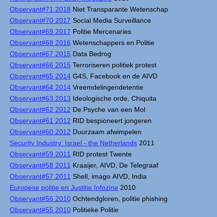
Observant#71 2018
Niet Transparante Wetenschap
Observant#70 2017
Social Media Surveillance
Observant#69 2017
Politie Mercenaries
Observant#68 2016
Wetenschappers en Politie
Observant#67 2015
Data Bedrog
Observant#66 2015
Terroriseren politiek protest
Observant#65 2014
G4S, Facebook en de AIVD
Observant#64 2014
Vreemdelingendetentie
Observant#63 2013
Ideologische orde, Chiquita
Observant#62 2012
De Psyche van een Mol
Observant#61 2012
RID bespioneert jongeren
Observant#60 2012
Duurzaam afwimpelen
Security Industry: Israel - the Netherlands
2011
Observant#59 2011
RID protest Twente
Observant#58 2011
Kraaijer, AIVD, De Telegraaf
Observant#57 2011
Shell, imago AIVD, India
Europese politie en Justitie Infozine
2010
Observant#56 2010
Ochtendgloren, politie phishing
Observant#55 2010
Politieke Politie